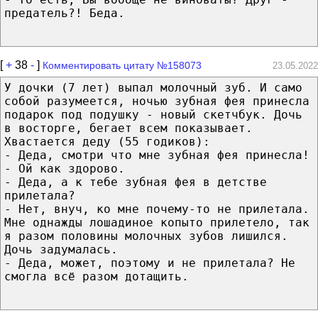
предатель?! Беда.
[
+
38
-
]
Комментировать цитату №158073
23.05.2022
У дочки (7 лет) выпал молочный зуб. И само
собой разумеется, ночью зубная фея принесла
подарок под подушку - новый скетчбук. Дочь
в восторге, бегает всем показывает.
Хвастается деду (55 годиков):
- Деда, смотри что мне зубная фея принесла!
- Ой как здорово.
- Деда, а к тебе зубная фея в детстве
прилетала?
- Нет, внуч, ко мне почему-то не прилетала.
Мне однажды лошадиное копыто прилетело, так
я разом половины молочных зубов лишился.
Дочь задумалась.
- Деда, может, поэтому и не прилетала? Не
смогла всё разом дотащить.