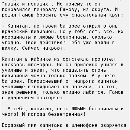
"наших и ненаших". Но почему-то он
понравился генералу Гамову, из округа. И
решил Гамов бросить ему спасательный круг:
- Капитан, по твоей батарее открыл огонь
вражеский дивизион. Но у тебя есть все: их
координаты и любые боеприпасы, сколько
угодно. Твои действия? Тебя уже взяли в
вилку. Сейчас накроют.
Капитан в кабинке из оргстекла пропотел
насквозь шлемофон. Но он прилежно учился в
училище и знает, что подавлять огонь
дивизиона можно только полком. А у него
батарея. Покрасневший от напряга капитан
умоляюще взглядывает на полкана, но тот,
зная решение, только ехидно лыбится. Гамов
с ударением повторяет:
- У тебя, капитан, есть ЛЮБЫЕ боеприпасы и
много! И погода безветренная!
Бордовый лик капитана в шлемофоне озаряется