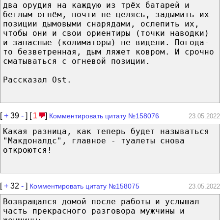
два орудия на каждую из трёх батарей и
беглым огнём, почти не целясь, задымить их
позиции дымовыми снарядами, ослепить их,
чтобы они и свои ориентиры (точки наводки)
и запасные (колиматоры) не видели. Погода-
то безветренная, дым ляжет ковром. И срочно
сматываться с огневой позиции.
Рассказал Ost.
[
+
39
-
] [
1
]
Комментировать цитату №158076
23.05.2022
Какая разница, как теперь будет называться
"Макдоналдс", главное - туалеты снова
откроются!
[
+
32
-
]
Комментировать цитату №158075
23.05.2022
Возвращался домой после работы и услышал
часть прекрасного разговора мужчины и