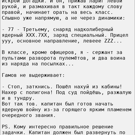
искрой догадки. И он, прижав лариг левой
рукой, и размахивая в такт каждому слову
правой, начинает орать на весь класс.
Слышно уже напрямую, а не через динамики:
- 77 - Третьему, снаряд надколиберный
ядерный ХХХ.7ХХ, заряд специальный. Прицел
yyy, основное направление, левеее ZZZ...
В классе, кроме офицеров, я - сержант за
пультами разворота пулемётов, и два воина
из наряда на посылках...
Гамов не выдерживает:
- Стоп, заткнись. Пошёл нахуй из кабины!
Нахер с полигона! Под суд пойдёшь, разжалую
и в тундру.
Вот так тов. капитан был готов начать
ядерную войну из-за горящего ярким пламенем
очередного звания.
PS. Кому интересно правильное решение
задачки. Капитан должен был развернуть по