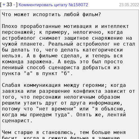
[
+
33
-
]
Комментировать цитату №158072
23.05.2022
Что может испортить любой фильм?⁠⁠
Плохо проработанные мотивация и интеллект
персонажей; к примеру, нелогично, когда
астробиолог снимает защитное снаряжение на
чужой планете. Реальный астробиолог не стал
бы делать то, чего делать категорически
нельзя. А в фильме сделал, и теперь вся
команда заражена. А ведь это был просто
ленивый способ сценариста добраться из
пункта "а" в пункт "б".
Слабая коммуникация между героями; когда
завязка или разрешение конфликта зависит от
того, что персонажи нелогичным образом
решили утаить друг от друга информацию,
потому что "нет времени" или "я объясню,
когда мы приедем туда". Опять же, лентяй
сценарист.
Чем старше я становлюсь, тем больше меня
бесит, когда в сюжете фильма я замечаю