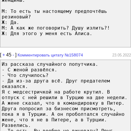
женщины:
М: То есть ты настоящему предпочтёшь
резиновый?
Ж: Да.
М: А как же поговорить? Душу излить?!
Ж: Для этого у меня есть Алиса.
[
+
45
-
]
Комментировать цитату №158074
23.05.2022
Из рассказа случайного попутчика.
- С женой развёлся.
- Что случилось?
- Да из-за друга всё. Друг предателем
оказался.
Я с медсестричкой на работе крутил. В
отпуск с ней решили в Турцию на две недели.
А жене сказал, что в командировку в Питер.
Друга попросил за бизнесом присмотреть,
пока я в Турции. А он проболтался случайно
жене, что я не в Питере, а в Турции.
Развелись.
- То есть, Вы вообще не виноваты? Друг -