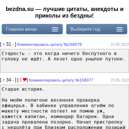
bezdna.su — лучшие цитаты, анекдоты и
приколы из бездны!
Главное меню
Выберите год
[
+
31
-
]
Комментировать цитату №158078
23.05.2022
Старость - это когда ничего беспутного в
голову не идёт. А лезет одно унылое путное.
[
+
34
-
] [
1
]
Комментировать цитату №158077
23.05.2022
Старая история.
На моём полигоне весенняя проверка
офицерья. В кабинке управления огнём по
макету местности потеет не помню уж,
кажется капитан, командир батареи. Одна
задача провалена позорно. Начал пристрелку
с недолёта при близком расположении позиций