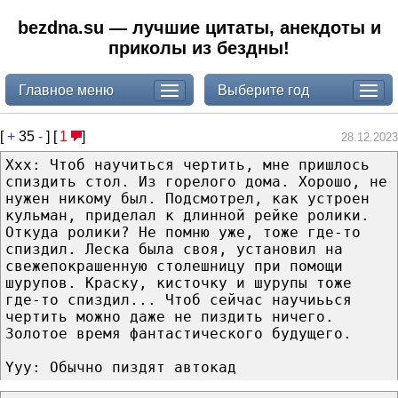
bezdna.su — лучшие цитаты, анекдоты и
приколы из бездны!
Главное меню
Выберите год
[
+
35
-
] [
1
]
28.12.2023
Xxx: Чтоб научиться чертить, мне пришлось
спиздить стол. Из горелого дома. Хорошо, не
нужен никому был. Подсмотрел, как устроен
кульман, приделал к длинной рейке ролики.
Откуда ролики? Не помню уже, тоже где-то
спиздил. Леска была своя, установил на
свежепокрашенную столешницу при помощи
шурупов. Краску, кисточку и шурупы тоже
где-то спиздил... Чтоб сейчас научиьься
чертить можно даже не пиздить ничего.
Золотое время фантастического будущего.
Yyy: Обычно пиздят автокад