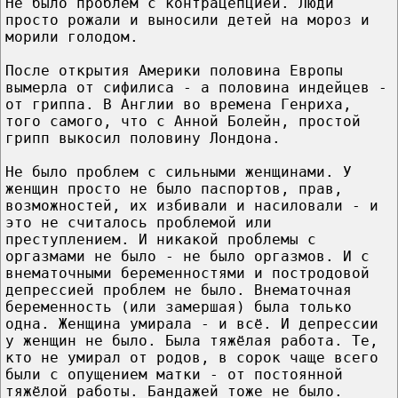
Не было проблем с контрацепцией. Люди
просто рожали и выносили детей на мороз и
морили голодом.
После открытия Америки половина Европы
вымерла от сифилиса - а половина индейцев -
от гриппа. В Англии во времена Генриха,
того самого, что с Анной Болейн, простой
грипп выкосил половину Лондона.
Не было проблем с сильными женщинами. У
женщин просто не было паспортов, прав,
возможностей, их избивали и насиловали - и
это не считалось проблемой или
преступлением. И никакой проблемы с
оргазмами не было - не было оргазмов. И с
внематочными беременностями и постродовой
депрессией проблем не было. Внематочная
беременность (или замершая) была только
одна. Женщина умирала - и всё. И депрессии
у женщин не было. Была тяжёлая работа. Те,
кто не умирал от родов, в сорок чаще всего
были с опущением матки - от постоянной
тяжёлой работы. Бандажей тоже не было.