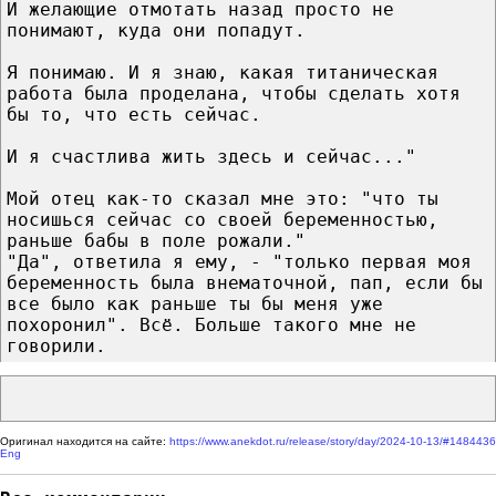
И желающие отмотать назад просто не
понимают, куда они попадут.
Я понимаю. И я знаю, какая титаническая
работа была проделана, чтобы сделать хотя
бы то, что есть сейчас.
И я счастлива жить здесь и сейчас..."
Мой отец как-то сказал мне это: "что ты
носишься сейчас со своей беременностью,
раньше бабы в поле рожали."
"Да", ответила я ему, - "только первая моя
беременность была внематочной, пап, если бы
все было как раньше ты бы меня уже
похоронил". Всё. Больше такого мне не
говорили.
Оригинал находится на сайте:
https://www.anekdot.ru/release/story/day/2024-10-13/#1484436
Eng