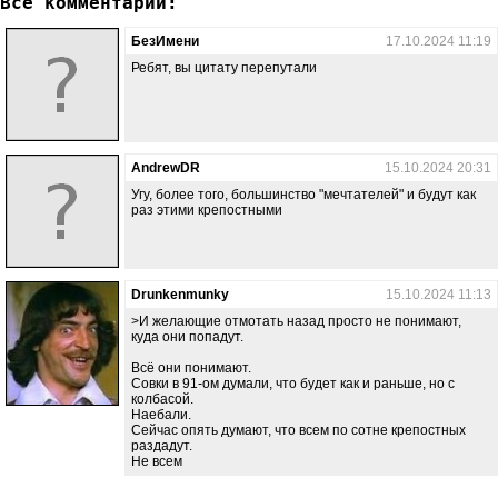
Все комментарии:
БезИмени
17.10.2024 11:19
Ребят, вы цитату перепутали
AndrewDR
15.10.2024 20:31
Угу, более того, большинство "мечтателей" и будут как
раз этими крепостными
Drunkenmunky
15.10.2024 11:13
>И желающие отмотать назад просто не понимают,
куда они попадут.
Всё они понимают.
Совки в 91-ом думали, что будет как и раньше, но с
колбасой.
Наебали.
Сейчас опять думают, что всем по сотне крепостных
раздадут.
Не всем