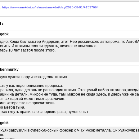
е:
https://www.anekdot.ru/release/anekdot/day/2025-08-01/#1537664
и:
gebk
адно. Когда был мистер Андерсон, этот Нео российского автопрома, то АвтоВА
стить. И штампы смогли сделать, ничего не помешало.
перь 10 лет застоя после этого.
nkenmunky
хуяк-хуяк за пару часов сделал штамп
есть у вас недопонимание процесса.
правило, одна деталь не равно один штамп. Это целый набор штампов, кажд
ации на детали. Микрон не туда, там, микрон не сюда здесь, и дверь уже не 
азных партий может иметь различия.
омпьютере это не просчитаешь
ко метод тыка.
т как ткнуть правильно с первого раза, нужен опыт
gebk
 хуяк загрузили в супер-50-осный фрезер с ЧПУ кусок металла. Он хуяк-хуяк з
п.