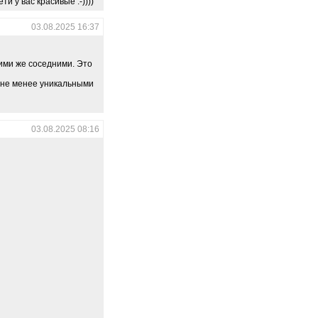
ти у вас красивые :-))))
03.08.2025 16:37
кими же соседними. Это
 не менее уникальными
03.08.2025 08:16