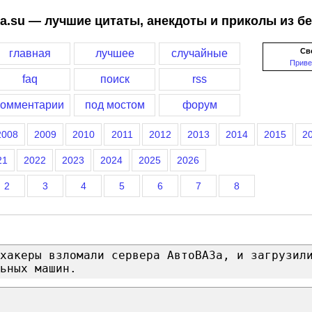
a.su — лучшие цитаты, анекдоты и приколы из б
Св
главная
лучшее
случайные
Приве
faq
поиск
rss
комментарии
под мостом
форум
2008
2009
2010
2011
2012
2013
2014
2015
2
21
2022
2023
2024
2025
2026
2
3
4
5
6
7
8
хакеры взломали сервера АвтоВАЗа, и загрузил
ьных машин.