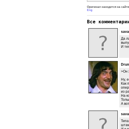
Оригинал находится на сайт
Eng
Все комментари
sava
Да л
выпу
И те
Dru
>Он 
Ну, 
Как 
опер
из р
На к
Толь
А во
sava
Типа
штам