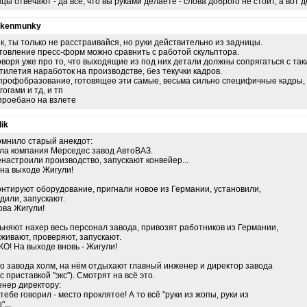
цы отвечают - да все, что вы руками делаете - слова доброго не стоит, а вот де
nkenmunky
к, ты только не расстраивайся, но руки действительно из задницы.
товление пресс-форм можно сравнить с работой скульптора.
оворя уже про то, что выходящие из под них детали должны сопрягаться с та
тилетия наработок на производстве, без текучки кадров.
профобразование, готовящее эти самые, весьма сильно специфичные кадры,
гогами и тд, и тп
проебано на взлете
ik
мнило старый анекдот:
ла компания Мерседес завод АвтоВАЗ.
настроили производство, запускают конвейер...
 на выходе Жигули!
нтируют оборудование, пригнали новое из Германии, установили,
дили, запускают.
нова Жигули!
ьняют нахер весь персонал завода, привозят работников из Германии,
живают, проверяют, запускают.
О! На выходе вновь - Жигули!
о завода холм, на нём отдыхают главный инженер и директор завода
 с приставкой "экс"). Смотрят на всё это.
нер директору:
я тебе говорил - место проклятое! А то всё "руки из жопы, руки из
...