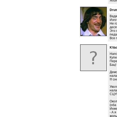
Япон
Dru
Вади
Изго
Не г
деся
Это 
педа
Все 
KVad
Напо
Купи
Пере
Бац!
Демо
нала
!!! с
Увол
нала
СЦУК
Окол
(оба
Инже
- А 
жопы"