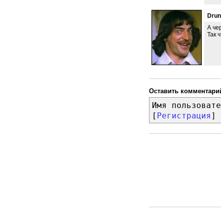
Dru
А че
Так 
Оставить комментари
Имя пользовате
[
Регистрация
]