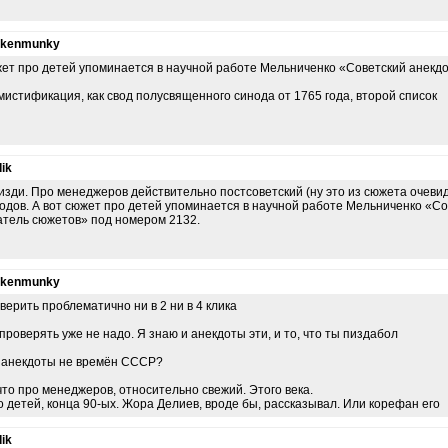
nkenmunky
ет про детей упоминается в научной работе Мельниченко «Советский анекд
мистификация, как свод полусвященного синода от 1765 года, второй список
ik
изди. Про менеджеров действительно постсоветский (ну это из сюжета очевидн
годов. А вот сюжет про детей упоминается в научной работе Мельниченко «Со
атель сюжетов» под номером 2132.
nkenmunky
верить проблематично ни в 2 ни в 4 клика
проверять уже не надо. Я знаю и анекдоты эти, и то, что ты пиздабол
 анекдоты не времён СССР?
 что про менеджеров, относительно свежий. Этого века.
о детей, конца 90-ых. Жора Делиев, вроде бы, рассказывал. Или корефан его
ik