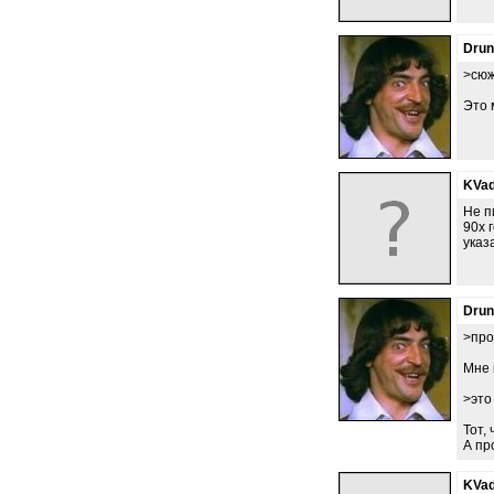
Dru
>сюж
Это 
KVad
Не п
90х 
указ
Dru
>про
Мне 
>это
Тот,
А пр
KVad