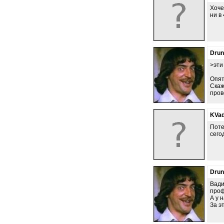
Хоче
ни в
Dru
>эти
Опят
Скаж
пров
KVad
Поте
сего
Dru
Вади
проф
А у 
За э