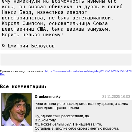
ему намекнули на возможность измены его
жены, он вызвал обидчика на дуэль и погиб.
Нэнси Берд, известная идеолог
вегетарианства, не была вегетарианкой.
Кэролл Симпсон, основательница Союза
девственниц США, была дважды замужем.
Верить нельзя никому!
© Дмитрий Белоусов
Оригинал находится на сайте:
https://www.anekdot.ru/release/story/day/2025-11-20/#1560478
Eng
Все комментарии:
Drunkenmunky
21.11.2025 16:03
>они отняли у его наследников все имущество, а самих
наследников расстреляли
Ну, одного таки расстреляли, да.
В 21-ом году.
ХЗ, может белым был. Не нашел за что.
Остальные, вполне себе своей смертью померли.