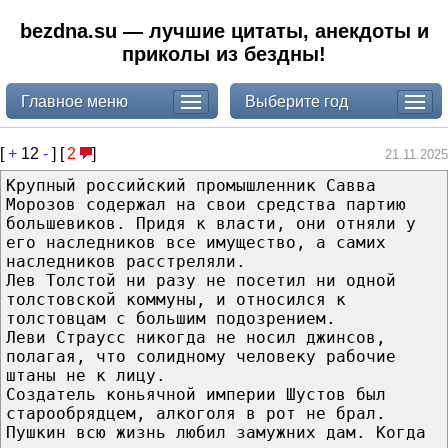
bezdna.su — лучшие цитаты, анекдоты и
приколы из бездны!
Главное меню
Выберите год
[
+
12
-
] [
2
]
21.11.2025
Крупный российский промышленник Савва
Морозов содержал на свои средства партию
большевиков. Придя к власти, они отняли у
его наследников все имущество, а самих
наследников расстреляли.
Лев Толстой ни разу не посетил ни одной
толстовской коммуны, и относился к
толстовцам с большим подозрением.
Леви Страусс никогда не носил джинсов,
полагая, что солидному человеку рабочие
штаны не к лицу.
Создатель коньячной империи Шустов был
старообрядцем, алкоголя в рот не брал.
Пушкин всю жизнь любил замужних дам. Когда