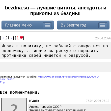
bezdna.su — лучшие цитаты, анекдоты и
приколы из бездны!
Главное меню
Выберите год
[
+
21
-
] [
1
]
26.04.2026
Играя в политику, не забывайте опираться на
экономику... иначе вы рискуете поразить
противника своей нищетой и разрухой.
Оригинал находится на сайте:
https://www.anekdot.ru/release/aphorism/day/2026-04-
24/#1597561
Eng
Все комментарии:
KVadik
27.04.2026 07:13
Анекдот времён СССР:
Хрущев выступает перед трудящимися: