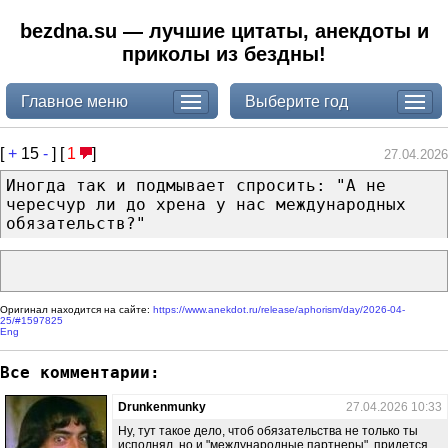
bezdna.su — лучшие цитаты, анекдоты и
приколы из бездны!
Главное меню
Выберите год
[
+
15
-
] [
1
]
27.04.2026
Иногда так и подмывает спросить: "А не
чересчур ли до хрена у нас международных
обязательств?"
Оригинал находится на сайте:
https://www.anekdot.ru/release/aphorism/day/2026-04-
25/#1597825
Eng
Все комментарии:
Drunkenmunky
27.04.2026 10:33
Ну, тут такое дело, чтоб обязательства не только ты
исполнял, но и "международные партнеры", придется