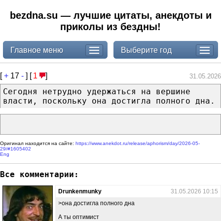
bezdna.su — лучшие цитаты, анекдоты и
приколы из бездны!
Главное меню
Выберите год
[
+
17
-
] [
1
]
31.05.2026
Сегодня нетрудно удержаться на вершине
власти, поскольку она достигла полного дна.
Оригинал находится на сайте:
https://www.anekdot.ru/release/aphorism/day/2026-05-
29/#1605402
Eng
Все комментарии:
Drunkenmunky
31.05.2026 10:15
>она достигла полного дна
А ты оптимист