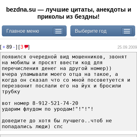
bezdna.su — лучшие цитаты, анекдоты и
приколы из бездны!
Главное меню
Выберите год
[
+
89
-
] [
3
]
25.09.2009
появился очередной вид мошенников, звонят
на мобилы и просят ввести код для
перечисления денег на другой номер))
вчера уламывали моего отца на такое, а
когда он сказал что со мной посоветуется и
перезвонит послали его на йух и бросили
трубку
вот номер 8-912-521-74-20
ударим флудом по уродам!"!"!"!
доведите до хотя бы лучшего..чтоб не
попадались люди) спс