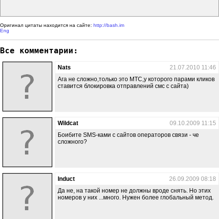
Оригинал цитаты находится на сайте:
http://bash.im
Eng
Все комментарии:
Nats
21.07.2010 11:46
Ага не сложно,только это МТС,у которого парами кликов
ставится блокировка отправлений смс с сайта)
Wildcat
09.10.2009 11:15
Боибите SMS-ками с сайтов операторов связи - че
сложного?
Induct
26.09.2009 08:18
Да не, на такой номер не должны вроде снять. Но этих
номеров у них ...много. Нужен более глобальный метод.