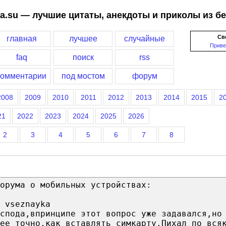
a.su — лучшие цитаты, анекдоты и приколы из б
Св
главная
лучшее
случайные
Приве
faq
поиск
rss
комментарии
под мостом
форум
2008
2009
2010
2011
2012
2013
2014
2015
2
21
2022
2023
2024
2025
2026
2
3
4
5
6
7
8
орума о мобильных устройствах:
 vseznayka
оспода,впринципе этот вопрос уже задавался,но
ее точно,как вставлять симкарту.Пихал по вся