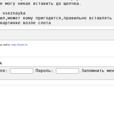
е могу никак вставить до щелчка.
 vseznayka
ил,может кому пригодится,правильно вставлять
картинке возле слота
на сайте:
http://bash.im
й:
ля:
Пароль:
Запомнить м