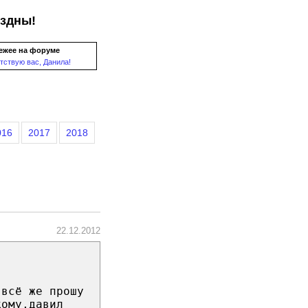
ездны!
ежее на форуме
тствую вас, Данила!
016
2017
2018
22.12.2012
 всё же прошу
кому,давил