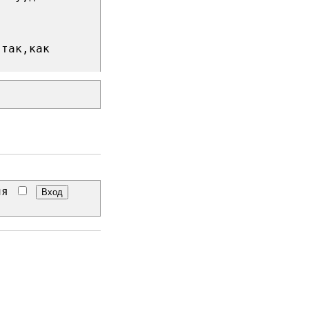
 так,как
еня