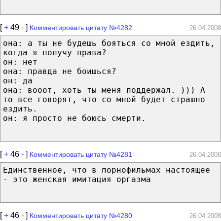
[
+
49
-
]
Комментировать цитату №4282
26.04.2008
она: а ты не будешь бояться со мной ездить,
когда я получу права?
он: нет
она: правда не боишься?
он: да
она: вооот, хоть ты меня поддержал. ))) А
то все говорят, что со мной будет страшно
ездить.
он: я просто не боюсь смерти.
[
+
46
-
]
Комментировать цитату №4281
26.04.2008
Единственное, что в порнофильмах настоящее
- это женская имитация оргазма
[
+
46
-
]
Комментировать цитату №4280
26.04.2008