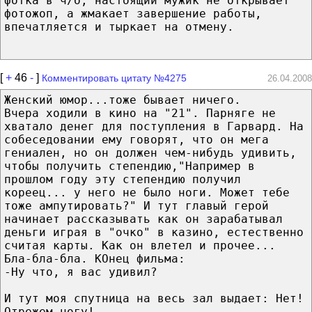
фотка в ч/б, настоящий мужик не открывает
фотожоп, а жмакает завершение работы,
впечатляется и тыркает на отмену.
[
+
46
-
]
Комментировать цитату №4275
26.04.2008
Женский юмор...тоже бывает ничего.
Вчера ходили в кино на "21". Парняге не
хватало денег для поступления в Гарвард. На
собеседовании ему говорят, что он мега
гениален, но он должен чем-нибудь удивить,
чтобы получить степендию,"Например в
прошлом году эту степендию получил
кореец... у него не было ноги. Может тебе
тоже ампутировать?" И тут главый герой
начинает рассказывать как он зарабатывал
деньги играя в "очко" в казино, естественно
считая карты. Как он влетел и прочее...
Бла-бла-бла. КОнец фильма:
-Ну что, я вас удивил?
И тут моя спутница на весь зал выдает: Нет!
Отрежем ногу!