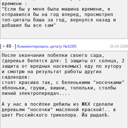
времени :
"Если бы у меня была машина времени, я
отправился бы на год вперед, просмотрел
топ-цитаты баша за год, вернулся назад и
добавил бы все сам"
[
+
49
-
]
Комментировать цитату №4285
26.04.2008
После окончания побелки своего сада,
(деревья белятся для: 1 защиты от солнца, 2
защита от вредных насекомых) еду по хутору
и смотрю на результат работы других
садоводов:
стоят красиво так, с беленькими "носочками"
яблоньки, груши, вишни, топольки, столбы
линий электропередач....
А у нас в посёлке дебилы из ЖКХ сделали
деревьям "носочки" масляной краской!.. в
цвет Российского триколора. Йа рыдалЪ.