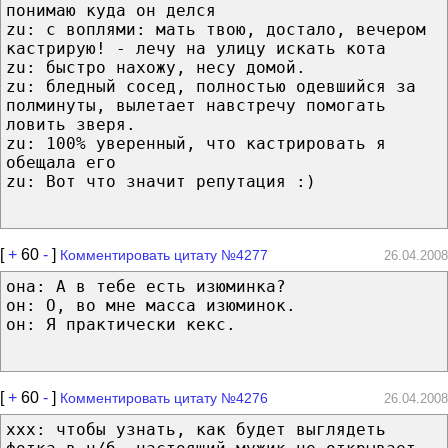
понимаю куда он делся
zu: с воплями: мать твою, достало, вечером
кастрирую! - лечу на улицу искать кота
zu: быстро нахожу, несу домой.
zu: бледный сосед, полностью одевшийся за
полминуты, вылетает навстречу помогать
ловить зверя.
zu: 100% уверенный, что кастрировать я
обещала его
zu: Вот что значит репутация :)
[
+
60
-
]
Комментировать цитату №4277
26.04.2008
она: А в тебе есть изюминка?
он: О, во мне масса изюминок.
он: Я практически кекс.
[
+
60
-
]
Комментировать цитату №4276
26.04.2008
ххх: чтобы узнать, как будет выглядеть