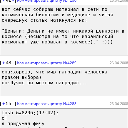
[
+
42
-
]
Комментировать цитату №4290
26.04.2008
вот сейчас собираю материал в сети по
космической биологии и медецине и читая
очередную статью наткнулся на:
"Деньги: Деньги не имеют никакой ценности в
космосе (несмотря на то что израильский
космонавт уже побывал в космосе)." :)))
[
+
48
-
]
Комментировать цитату №4289
26.04.2008
она:хорошо, что мир наградил человека
правом выбора)
он:Лучше бы мозгом наградил...
[
+
55
-
]
Комментировать цитату №4288
26.04.2008
tosh &#8206;(17:42):
о!
я придумал фичу