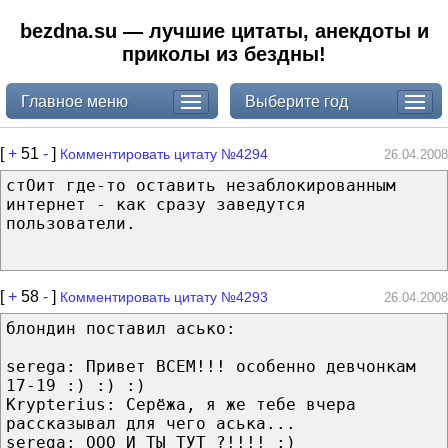
bezdna.su — лучшие цитаты, анекдоты и
приколы из бездны!
Главное меню
Выберите год
[
+
51
-
]
Комментировать цитату №4294
26.04.2008
стОит где-то оставить незаблокированным
интернет - как сразу заведутся
пользователи.
[
+
58
-
]
Комментировать цитату №4293
26.04.2008
блондин поставил асько:
serega: Привет ВСЕМ!!! особенно девчонкам
17-19 :) :) :)
Krypterius: Серёжа, я же тебе вчера
рассказывал для чего аська...
serega: ООО И ТЫ ТУТ ?!!!! :)