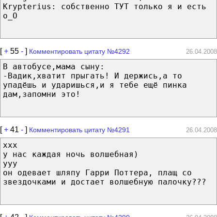
Krypterius: собственно ТУТ только я и есть
о_О
[
+
55
-
]
Комментировать цитату №4292
26.04.2008
В автобусе,мама сыну:
-Вадик,хватит прыгать! И держись,а то
упадёшь и ударишься,и я тебе ещё пинка
дам,запомни это!
[
+
41
-
]
Комментировать цитату №4291
26.04.2008
xxx
у нас каждая ночь волшебная)
yyy
он одевает шляпу Гарри Поттера, плащ со
звездочками и достает волшебную палочку???