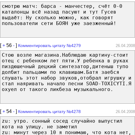
смотрю матч: барса - манчестер, счёт 0-0
каталонцы всё назад пасуют и тут Гусев
выдаёт: Ну сколько можно, как говорят
пользователи сети БОЯН уже заезженный!
[
+
56
-
]
Комментировать цитату №4279
26.04.2008
Стою возле магазина.Наблюдаю картину-стоит
отец с ребенком лет пяти.У ребенка в руках
пиздюшечный децкий синтезатор,дитеныш тупо
долбит пальцами по клавишам.Батя заебся
слушать этот набор звуков,отобрал игрушку и
стал наяривать начало песни SOAD-TOXICYTI.Я
охуел от такого ликбеза музыкального.
[
+
54
-
]
Комментировать цитату №4278
26.04.2008
zu: утро. сонный сосед случайно выпустил
кота на улицу. не заметил
zu: минут через 10 я понимаю, что кота нет,