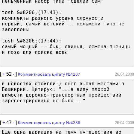
пельменный набор типа "сделай сам"
tosh &#8206;(17:43):
комплекты разного уровня сложности
первый, самый детский -- пельмени тупо не
залеплены
tosh &#8206;(17:44):
самый мощный -- бык, свинья, семена пшеницы
и лоза для поиска воды
[
+
52
-
]
Комментировать цитату №4287
26.04.2008
в новостях отожгли:) снег выпал местами в
Башкирии. Цитирую: "...в виду плохой
вимости дорожно-транспортных проишествий
зарегестрировано не было..."
[
+
47
-
]
Комментировать цитату №4286
26.04.2008
Еще одна вариация на тему путешествия во