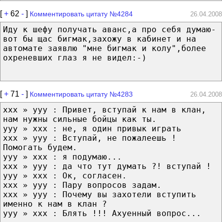
[
+
62
-
]
Комментировать цитату №4284
26.04.2008
Иду к шефу получать аванс,а про себя думаю-
вот бы щас бигмак,захожу в кабинет и на
автомате заявлю "мне бигмак и колу",более
охреневших глаз я не видел:-)
[
+
71
-
]
Комментировать цитату №4283
26.04.2008
xxx » yyy : Привет, вступай к нам в клан,
нам нужны сильные бойцы как ты.
yyy » xxx : не, я один привык играть
xxx » yyy : Вступай, не пожалеешь !
Помогать будем.
yyy » xxx : я подумаю...
xxx » yyy : да что тут думать ?! вступай !
yyy » xxx : Ок, согласен.
xxx » yyy : Пару вопросов задам.
xxx » yyy : Почему вы захотели вступить
именно к нам в клан ?
yyy » xxx : Блять !!! Ахуенный вопрос...