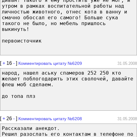
диван! Такого я ему простить уже не мог, и
утром в рамках воспитательной работы над
личностью животного, отнес кота в ванну и
смачно обоссал его самого! Больше сука
такого не было, но мебель пришлось
выкинуть!
первоисточник
[
+
16
-
]
Комментировать цитату №6209
31.05.2008
народ, нашел аську спамеров 252 250 кто
желает поблогодарить этих сволочей, давайте
флеш моб сделаем.
до топа плз
[
+
26
-
]
Комментировать цитату №6208
31.05.2008
Рассказали анекдот.
Решил разослать его контактам в телефоне по