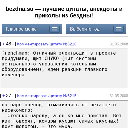
bezdna.su — лучшие цитаты, анекдоты и
приколы из бездны!
Главное меню
Выберите год
[
+
48
-
]
Комментировать цитату №6216
31.05.2008
frenchman: Отличный электрощит в проекте
придумали, щит СЦУКО (щит системы
центрального управления котельным
оборудованием), ждем реакции главного
инженера
[
+
37
-
]
Комментировать цитату №6215
31.05.2008
на паре препод, отмахиваясь от летающего
насекомого:
- Столько народу, а он ко мне пристал. Вот
как говорят, комары кусают самых вкусных!
друг шопотом: - Это муха.