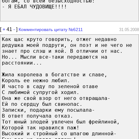
богам, со всей безысходностью:
- Я ЕБАЛ ЧУДОВИЩЕ!!!!
[
+
41
-
]
Комментировать цитату №6211
31.05.2008
Как щас круто говорить, отжег недавно
дедушка моей подруги, он поэт и не чего не
знает про слэш и яой. В отличии от нас.
Но... Мысли все-таки передаются на
расстоянии...
Жила королева в богатстве и славе,
Король ее нежно любил.
И часто в саду по зеленой отаве
С любимой супругой ходил.
Она же свой взор от него отвращала-
Ей по сердцу был свинопас.
Записки, подарки ему посылала-
В ответ получала отказ.
Тот юный злодей увлечен был фрейлиной,
Которой так нравился паж!
Высокий и стройный со шпагою длинной-