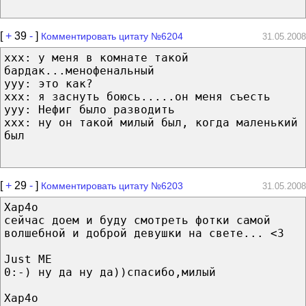
[
+
39
-
]
Комментировать цитату №6204
31.05.2008
xxx: у меня в комнате такой
бардак...менофенальный
yyy: это как?
xxx: я заснуть боюсь.....он меня съесть
yyy: Нефиг было разводить
xxx: ну он такой милый был, когда маленький
был
[
+
29
-
]
Комментировать цитату №6203
31.05.2008
Xap4o
сейчас доем и буду смотреть фотки самой
волшебной и доброй девушки на свете... <3
Just ME
0:-) ну да ну да))спасибо,милый
Xap4o