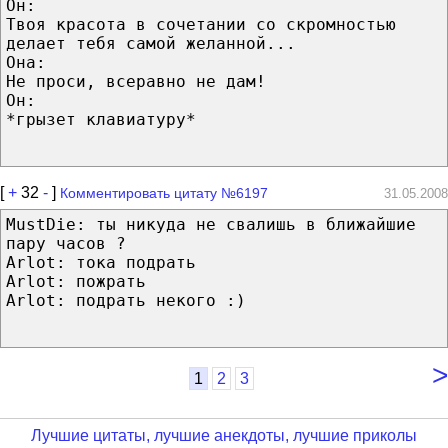
Он:
Твоя красота в сочетании со скромностью
делает тебя самой желанной...
Она:
Не проси, всеравно не дам!
Он:
*грызет клавиатуру*
[
+
32
-
]
Комментировать цитату №6197
31.05.2008
MustDie: ты никуда не свалишь в ближайшие
пару часов ?
Arlot: тока подрать
Arlot: пожрать
Arlot: подрать некого :)
>
1
2
3
Лучшие цитаты, лучшие анекдоты, лучшие приколы