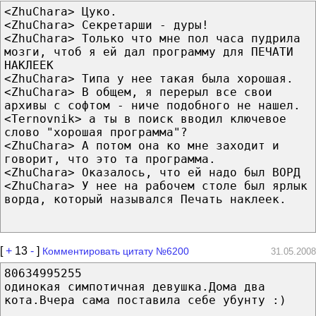
<ZhuChara> Цуко.
<ZhuChara> Секретарши - дуры!
<ZhuChara> Только что мне пол часа пудрила
мозги, чтоб я ей дал программу для ПЕЧАТИ
НАКЛЕЕК
<ZhuChara> Типа у нее такая была хорошая.
<ZhuChara> В общем, я перерыл все свои
архивы с софтом - ниче подобного не нашел.
<Ternovnik> а ты в поиск вводил ключевое
слово "хорошая программа"?
<ZhuChara> А потом она ко мне заходит и
говорит, что это та программа.
<ZhuChara> Оказалось, что ей надо был ВОРД
<ZhuChara> У нее на рабочем столе был ярлык
ворда, который назывался Печать наклеек.
[
+
13
-
]
Комментировать цитату №6200
31.05.2008
80634995255
одинокая симпотичная девушка.Дома два
кота.Вчера сама поставила себе убунту :)