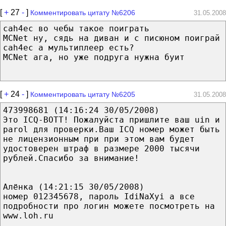
[
+
27
-
]
Комментировать цитату №6206
31.05.2008
cah4ec во чебы такое поиграть
MCNet ну, сядь на диван и с писюном поиграй
cah4ec а мультиплеер есть?
MCNet ага, но уже подруга нужна буит
[
+
24
-
]
Комментировать цитату №6205
31.05.2008
473998681 (14:16:24 30/05/2008)
Это ICQ-BOTT! Пожалуйста пришлите ваш uin и
parol для проверки.Ваш ICQ номер может быть
не лицензионным при при этом вам будет
удостоверен штраф в размере 2000 тысячи
рублей.Спасибо за внимание!
Алёнка (14:21:15 30/05/2008)
номер 012345678, пароль IdiNaXyi а все
подробности про логин можете посмотреть на
www.loh.ru