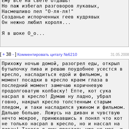
Ему все на свете отдашь!
Но паж избегал разговоров лукавых,
Насмешливо пел "О-ля-ля!"
Созданье испорченных геев кудрявых
Он нежно любил короля...
Я в шоке О_о...
[
+
38
-
]
Комментировать цитату №6210
31.05.2008
Прихожу ночью домой, разогрел еды, открыл
бутылочку пива и решаю поудобнее усестся в
кресло, насладиться едой и фильмом, в
момент посадки в кресло краем глаза в
последний момент замечаю коричневую
продолговатую колбаску! Епте, кот сука
насрал в кресло! Думаю ну ладно, убрал
говно, накрыл кресло толстенным старым
пледом, и таки насладился ужином и фильмом.
Дальше больше. Ложусь на диван и чувствую
нечто мокрое, принюхавшись я понял что кот
не только насрал в кресло, но и нассал на