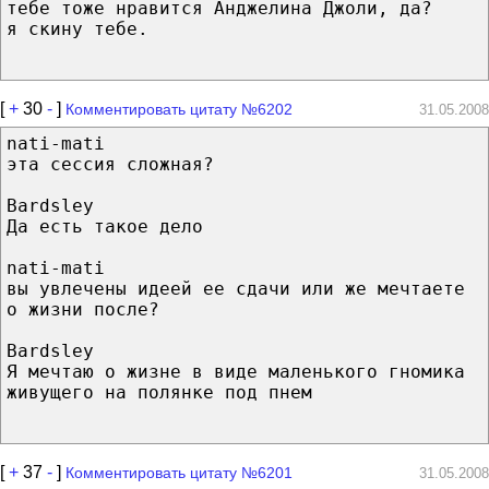
тебе тоже нравится Анджелина Джоли, да?
я скину тебе.
[
+
30
-
]
Комментировать цитату №6202
31.05.2008
nati-mati
эта сессия сложная?
Bardsley
Да есть такое дело
nati-mati
вы увлечены идеей ее сдачи или же мечтаете
о жизни после?
Bardsley
Я мечтаю о жизне в виде маленького гномика
живущего на полянке под пнем
[
+
37
-
]
Комментировать цитату №6201
31.05.2008