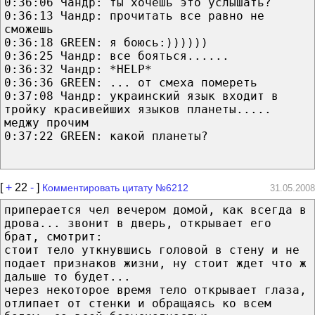
0:36:06 Чандр: ты хочешь это услышать?
0:36:13 Чандр: прочитать все равно не
сможешь
0:36:18 GREEN: я боюсь:))))))
0:36:25 Чандр: все бояться......
0:36:32 Чандр: *HELP*
0:36:36 GREEN: ... от смеха помереть
0:37:08 Чандр: украинский язык входит в
тройку красивейших языков планеты.....
меджу прочим
0:37:22 GREEN: какой планеты?
[
+
22
-
]
Комментировать цитату №6212
31.05.2008
приперается чел вечером домой, как всегда в
дрова... звонит в дверь, открывает его
брат, смотрит:
стоит тело уткнувшись головой в стену и не
подает признаков жизни, ну стоит ждет что ж
дальше то будет...
через некоторое время тело открывает глаза,
отлипает от стенки и обращаясь ко всем