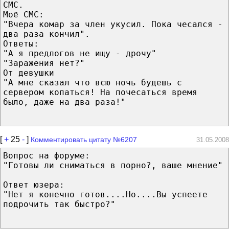
СМС.
Моё СМС:
"Вчера комар за член укусил. Пока чесался -
два раза кончил".
Ответы:
"А я предлогов не ищу - дрочу"
"Заражения нет?"
От девушки
"А мне сказал что всю ночь будешь с
сервером копаться! На почесаться время
было, даже на два раза!"
[
+
25
-
]
Комментировать цитату №6207
31.05.2008
Вопрос на форуме:
"Готовы ли сниматься в порно?, ваше мнение"
Ответ юзера:
"Нет я конечно готов....Но....Вы успеете
подрочить так быстро?"