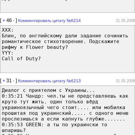
[
+
46
-
]
Комментировать цитату №6214
31.05.2008
XXX:
Блин, по английскому дали задание сочинить
романтическое стихотворение. Подскажите
рифму к Flower beauty?
YYY:
Call of Duty?
[
+
31
-
]
Комментировать цитату №6213
31.05.2008
Диалог с приятелем с Украины...
0:35:21 Чандр: чел.ты не представляешь как
круто тут жить. один только вёрд
украиноязычный чего стоит.... или мобилка
прошитая под украинский..... с одного меню
прослезишься а если капнуть глубже.......
0:35:53 GREEN: а ты по украински то
шпаришь?