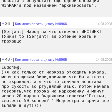
новости в результате еще одной операции
WinRAR'a под названием "архивировать".
[
+
36
-
]
Комментировать цитату №8966
14.08.2008
[Serjant] Народ за что отвечает ИНСТИНКТ
[Яйки] to [Serjant] за хотение жрать и
трахаццо
[
+
48
-
]
Комментировать цитату №8965
14.08.2008
Ludo4k@:
))я как только от наркоза отходить начала,
меня по щекам били,кричали что бы я глаза
не зкрывала, а я что-то сначала лепетала
про сухость во рту,вялый язык, потом начала
говорить,что похожа на наркоманку и минут
через 20 выдала быдляцким голосом:"Ггггыы,
слы,есть 50 копеек? " Медсестры и врачи все
выпали в аут!)))