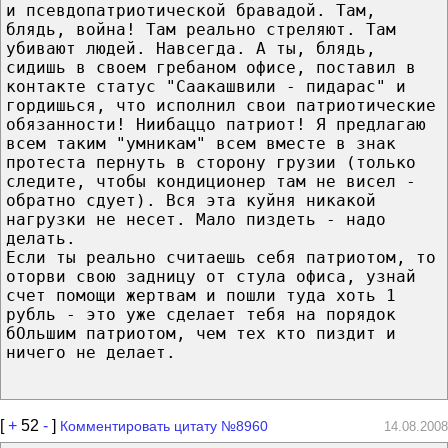
и псевдопатриотической бравадой. Там,
блядь, война! Там реально стреляют. Там
убивают людей. Навсегда. А ты, блядь,
сидишь в своем гребаном офисе, поставил в
контакте статус "Саакашвили - пидарас" и
гордишься, что исполнил свои патриотические
обязанности! Ниибаццо патриот! Я предлагаю
всем таким "умникам" всем вместе в знак
протеста пернуть в сторону грузии (только
следите, чтобы кондиционер там не висел -
обратно сдует). Вся эта куйня никакой
нагрузки не несет. Мало пиздеть - надо
делать.
Если ты реально считаешь себя патриотом, то
оторви свою задницу от стула офиса, узнай
счет помощи жертвам и пошли туда хоть 1
рубль - это уже сделает тебя на порядок
бОльшим патриотом, чем тех кто пиздит и
ничего не делает.
[
+
52
-
]
Комментировать цитату №8960
14.08.2008