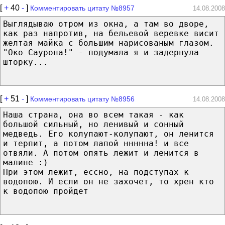
[
+
40
-
]
Комментировать цитату №8957
14.08.2008
Выглядываю отром из окна, а там во дворе,
как раз напротив, на бельевой веревке висит
желтая майка с большим нарисованым глазом.
"Око Саурона!" - подумала я и задернула
шторку...
[
+
51
-
]
Комментировать цитату №8956
14.08.2008
Наша страна, она во всем такая - как
большой сильный, но ленивый и сонный
медведь. Его колупают-колупают, он ленится
и терпит, а потом лапой ннннна! и все
отвяли. А потом опять лежит и ленится в
малине :)
При этом лежит, ессно, на подступах к
водопою. И если он не захочет, то хрен кто
к водопою пройдет