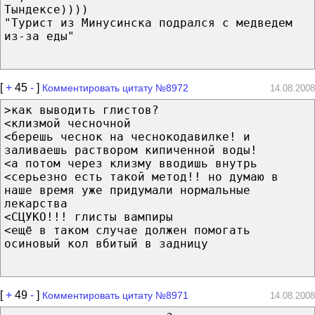
Тындексе))))
"Турист из Минусинска подрался с медведем
из-за еды"
[
+
45
-
]
Комментировать цитату №8972
14.08.2008
>как выводить глистов?
<клизмой чесночной
<берешь чеснок на чеснокодавилке! и
заливаешь раствором кипиченной воды!
<а потом через клизму вводишь внутрь
<серьезно есть такой метод!! но думаю в
наше время уже придумали нормальные
лекарства
<СЦУКО!!! глисты вампиры
<ещё в таком случае должен помогать
осиновый кол вбитый в задницу
[
+
49
-
]
Комментировать цитату №8971
14.08.2008