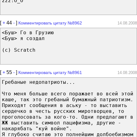
zzz:O_O
[
+
44
-
]
Комментировать цитату №8962
14.08.2008
<Буш> Го в Грузию
<Буш> я создал
(c) Scratch
[
+
55
-
]
Комментировать цитату №8961
14.08.2008
Гребаные недопатриоты...
Что меня больше всего поражает во всей этой
каше, так это гребаный бумажный патриотизм.
Приходят сообщения в аську - то выставить
сердечко в честь русских миротворцев, то
проголосовать за кого-то. Одни предлагают в
ЖЖ выставить символ пацифизма, другие -
накарябать "куй войне".
Я глубоко считаю это полнейшим долбоебизмом