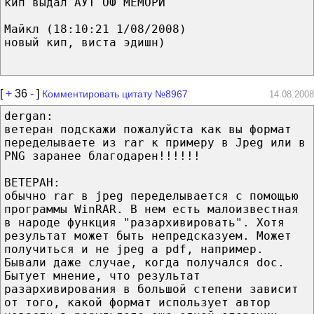
кип выдал АУТ ОФ МЕМОРИ
Майкл (18:10:21 1/08/2008)
новый кип, виста эдишн)
[
+
36
-
]
Комментировать цитату №8967
14.08.2008
dergan:
ветеран подскажи пожалуйста как вы формат
переделываете из rar к примеру в Jpeg или в
PNG заранее благодарен!!!!!!
BETEPAH:
обычно rar в jpeg переделывается с помощью
программы WinRAR. В нем есть малоизвестная
в народе функция "разархивировать". Хотя
результат может быть непредсказуем. Может
получиться и не jpeg а pdf, например.
Бывали даже случае, когда получался doc.
Бытует мнение, что результат
разархивирования в большой степени зависит
от того, какой формат использует автор