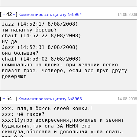
[
+
42
-
]
Комментировать цитату №8964
14.08.2008
Jazz (14:52:17 8/08/2008)
ты палатку берешь?
chaif (14:52:22 8/08/2008)
ну да
Jazz (14:52:31 8/08/2008)
она большая?
chaif (14:53:02 8/08/2008)
номинально на двоих. при желании легко
влазят трое. четверо, если все друг другу
доверяют
[
+
54
-
]
Комментировать цитату №8963
14.08.2008
xxx: пля,я боюсь своей кошки.!
zzz: чё такое?
xxx:1)утро воскресения,похмелье и звонит
будильник.так она ЗА МЕНЯ его
скинула,обоссала и довольная ушла спать.