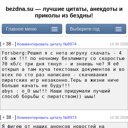
bezdna.su — лучшие цитаты, анекдоты и
приколы из бездны!
Главное меню
Выберите год
[
+
38
-
]
Комментировать цитату №8974
14.08.2008
Forsberg:Решил я с нета игруху скачать - 4
гб аж !!! по ночному безлимиту со скоростью
70 кб/с три дня тянул - и знаешь че? Я её
открыл а там куча текстовых документов и во
всех по сто раз написано - скачивания
пиратских игр незаконно.Терь в жизни ниче
больше качать не буду!!!
abys : o_O ыы!!! Наши придумали лучший
способ борьбы с пиратством)) ыыы!
[
+
38
-
]
Комментировать цитату №8973
14.08.2008
Я фигею от наших анонсов новостей на