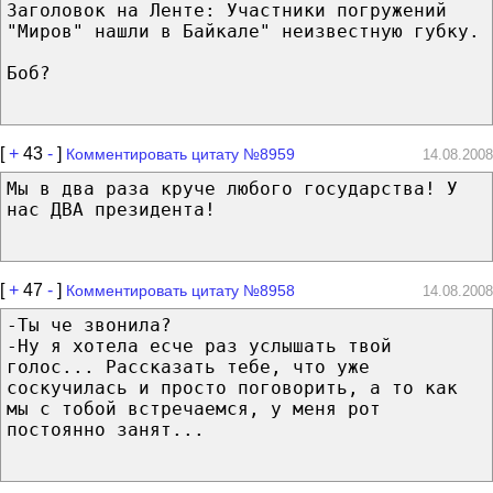
Заголовок на Ленте: Участники погружений
"Миров" нашли в Байкале" неизвестную губку.
Боб?
[
+
43
-
]
Комментировать цитату №8959
14.08.2008
Мы в два раза круче любого государства! У
нас ДВА президента!
[
+
47
-
]
Комментировать цитату №8958
14.08.2008
-Ты че звонила?
-Ну я хотела есче раз услышать твой
голос... Рассказать тебе, что уже
соскучилась и просто поговорить, а то как
мы с тобой встречаемся, у меня рот
постоянно занят...