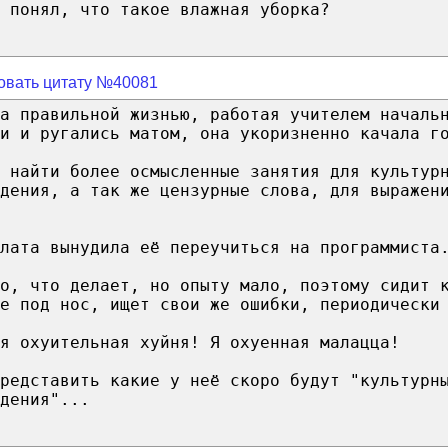
 понял, что такое влажная уборка?
овать цитату №40081
а правильной жизнью, работая учителем началь
и и ругались матом, она укоризненно качала г
 найти более осмысленные занятия для культур
дения, а так же цензурные слова, для выражен
лата вынудила её переучиться на программиста
го, что делает, но опыту мало, поэтому сидит 
е под нос, ищет свои же ошибки, периодически
я охуительная хуйня! Я охуенная малацца!
редставить какие у неё скоро будут "культурн
дения"...