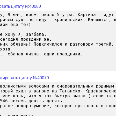
овать цитату №40080
у, 9 мая, время около 5 утра. Картина - идут
ричем судя по виду - хронических. Качаются, 
ари еще те))
е хочу я, за*бала.
сегодня праздник же.
ник обязаны! Подключился к разговору третий.
хотя
.. ебаная жизнь, одни праздники.
тировать цитату №40079
 волнистыми волосами и очаровательным родимым
торый ехал в вагоне на Таганско- Краснопресн
 мне жаль, что я так быстро вышла.( если ты 
546-восемь-девять-десять.
рысое недоразумение, которое пряталось в вор
е, пожалуйста.