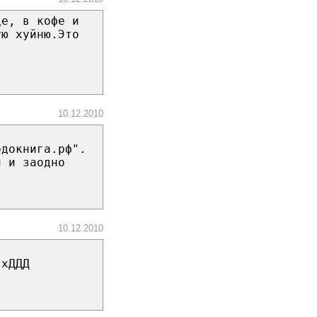
це, в кофе и
ую хуйню.Это
10.12.2010
рдокнига.рф".
л и заодно
10.12.2010
 хДДД