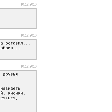
10.12.2010
10.12.2010
да оставил...
побрил...
10.12.2010
в друзья
енавидеть
ей, кисики,
меяться,