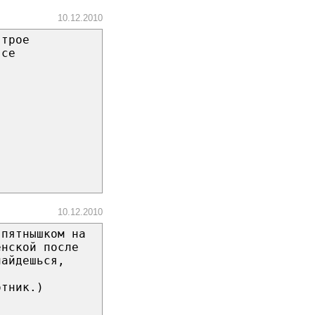
10.12.2010
 трое
все
10.12.2010
 пятнышком на
енской после
найдешься,
отник.)