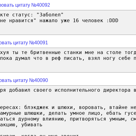
овать цитату №40092
кте статус: "Заболел"
не нравится" нажало уже 16 человек :DDD
овать цитату №40091
ахуя ты те бритвенные станки мне на столе тог
пока думал что в реф писать, взял ногу себе 
овать цитату №40090
ря добавил своего исполнительного директора 
ересах: блэкджек и шлюхи, воровать, втайне н
амурные шлюшки, делать умное лицо, ебать гус
аться дурному влиянию, притворяться умным, с
акцию, убивать