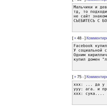
Мальчики и дев
тд, то подходи
не сайт знаком
СЬЕБИТЕСЬ С БО
[
+
48
-
]
Комментир
Facebook купил
У социальной 
Одним кириллич
купил домен "л
[
+
75
-
]
Комментир
xxx: ... да у 
yyy: ага. и пр
xxx: сука....