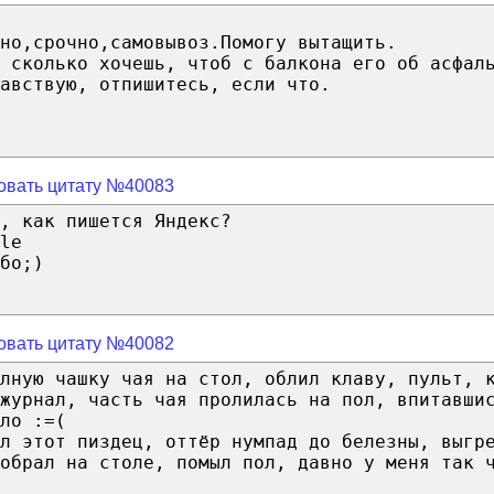
но,срочно,самовывоз.Помогу вытащить.
 сколько хочешь, чтоб с балкона его об асфал
авствую, отпишитесь, если что.
овать цитату №40083
, как пишется Яндекс?
le
бо;)
овать цитату №40082
олную чашку чая на стол, облил клаву, пульт, 
журнал, часть чая пролилась на пол, впитавши
ло :=(
л этот пиздец, оттёр нумпад до белезны, выгр
зобрал на столе, помыл пол, давно у меня так 