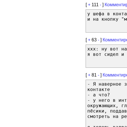
[
+
111
-
]
Комментир
у шефа в конта
и на кнопку "м
[
+
63
-
]
Комментир
ххх: ну вот н
я вот сидел и 
[
+
81
-
]
Комментир
- Я наверное з
контакте
- а что?
- у него в инт
окружающих, гл
пёсики, поддав
смотреть на ре