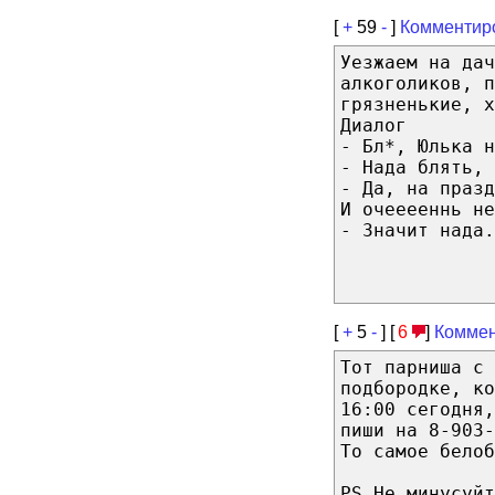
[
+
59
-
]
Комментир
Уезжаем на дач
алкоголиков, п
грязненькие, х
Диалог
- Бл*, Юлька н
- Нада блять, 
- Да, на празд
И очееееннь не
- Значит нада.
[
+
5
-
] [
6
]
Коммен
Тот парниша с
подбородке, ко
16:00 сегодня,
пиши на 8-903-
То самое белоб
PS Не минусуйт