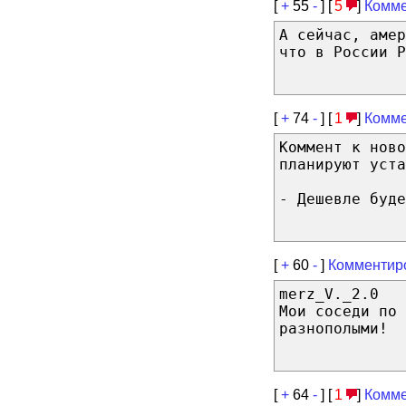
[
+
55
-
] [
5
]
Комме
А сейчас, аме
что в России Р
[
+
74
-
] [
1
]
Комме
Коммент к ново
планируют уста
- Дешевле буде
[
+
60
-
]
Комментир
merz_V._2.0
Мои соседи по 
разнополыми!
[
+
64
-
] [
1
]
Комме