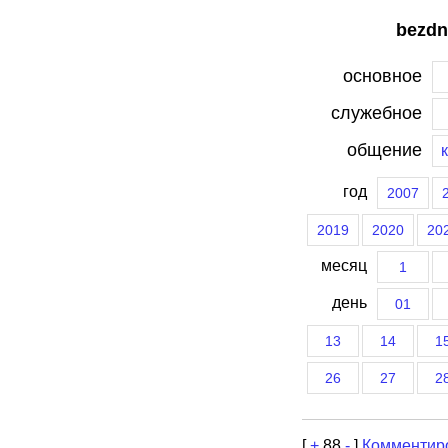
bezdn
основное
служебное
общение
год
2007
2019
2020
20
месяц
1
день
01
13
14
1
26
27
2
[
+
88
-
]
Комментир