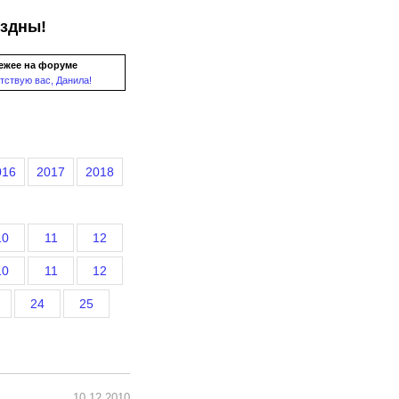
ездны!
ежее на форуме
тствую вас, Данила!
016
2017
2018
10
11
12
10
11
12
24
25
10.12.2010