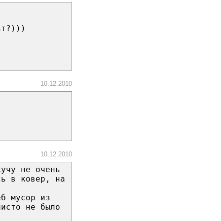
ьт?)))
10.12.2010
10.12.2010
кучу не очень
сь в ковер, на
еб мусор из
чисто не было