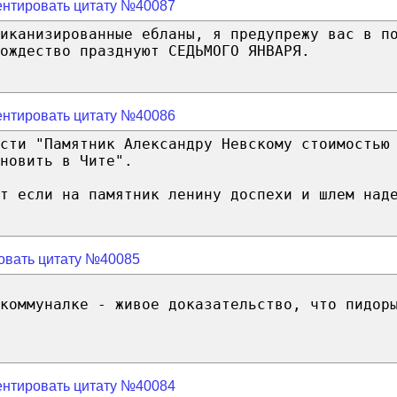
нтировать цитату №40087
риканизированные ебланы, я предупрежу вас в п
ождество празднуют СЕДЬМОГО ЯНВАРЯ.
нтировать цитату №40086
сти "Памятник Александру Невскому стоимостью
новить в Чите".
т если на памятник ленину доспехи и шлем над
овать цитату №40085
коммуналке - живое доказательство, что пидор
нтировать цитату №40084