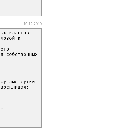
10.12.2010
ных классов.
оловой и
ного
ия собственных
.
круглые сутки
 восклицая:
ые