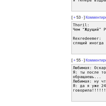
я теперь вздра
[
+
53
-
]
Комментир
Thoril:
Чем "Ждущий" Р
Rexredeemer:
спящий иногда 
[
+
55
-
]
Комментир
Любимая: Оскар
Я: ты после т
обращаешь...
Любимая: ну чт
Я: да я уже 24
говорила!!!!!!