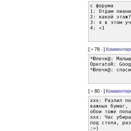
с форума
1: Отдам пиани
2: какой этаж?
3: я в этом уч
4: +1
[
+
78
-
]
Комментир
*Юлечк@: Малыш
OperatoR: Goog
*Юлечк@: спаси
[
+
80
-
]
Комментир
xxx: Разлил п
важных бумаг, 
обои тоже попа
xxx: Час убира
под стола, ра
:=)