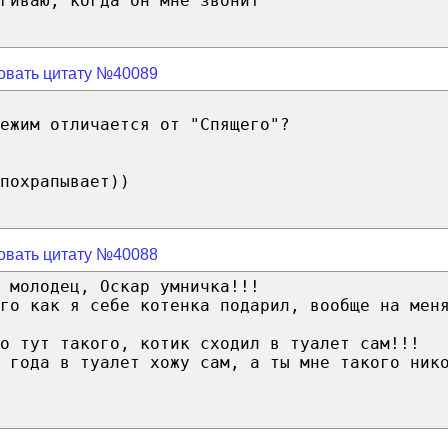
гиваю, когда он мне звонит
овать цитату №40089
ежим отличается от "Спящего"?
похрапывает))
овать цитату №40088
 молодец, Оскар умничка!!!
ого как я себе котенка подарил, вообще на мен
о тут такого, котик сходил в туалет сам!!!
 года в туалет хожу сам, а ты мне такого ник