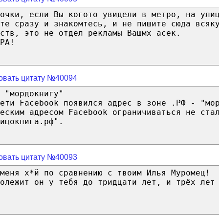
очки, если Вы когото увидели в метро, на ули
те сразу и знакомтесь, и не пишите сюда всяк
ств, это не отдел рекламы Вашмх асек.
РА!
овать цитату №40094
 "мордокнигу"
сети Facebook появился адрес в зоне .РФ - "мо
еским адресом Facebook ограничиваться не ста
ицокнига.рф".
овать цитату №40093
меня х*й по сравнению с твоим Илья Муромец!
олежит он у тебя до тридцати лет, и трёх лет