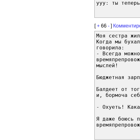
yyy: ты теперь
[
+
66
-
]
Комментир
Моя сестра жил
Когда мы бухал
говорила:
- Всегда можно
времяпрепровож
мыслей!
Бюджетная зарп
Балдеет от то
и, бормоча себ
- Охуеть! Кака
Я даже боюсь п
времяпрепровож