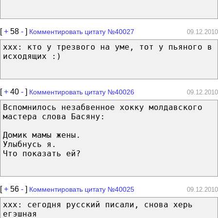
[
+
58
-
]
Комментировать цитату №40027
09.12.2010
ххх: кто у трезвого на уме, тот у пьяного в
исходящих :)
[
+
40
-
]
Комментировать цитату №40026
09.12.2010
Вспомнилось незабвенное хокку молдавского
мастера слова Басяну:
Домик мамы жены.
Улыбнусь я.
Что показать ей?
[
+
56
-
]
Комментировать цитату №40025
09.12.2010
xxx: сегодня русский писали, снова херь
егэшная