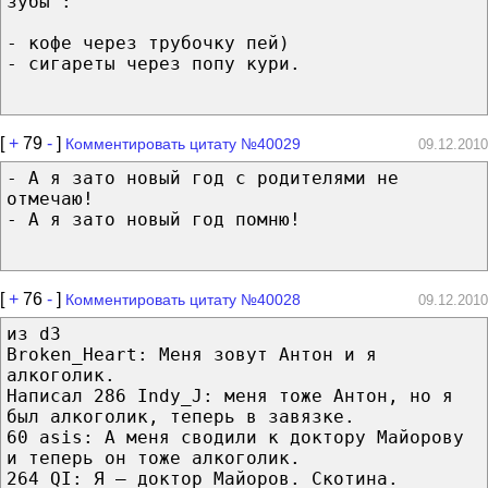
зубы":
- кофе через трубочку пей)
- сигареты через попу кури.
[
+
79
-
]
Комментировать цитату №40029
09.12.2010
- А я зато новый год с родителями не
отмечаю!
- А я зато новый год помню!
[
+
76
-
]
Комментировать цитату №40028
09.12.2010
из d3
Broken_Heart: Меня зовут Антон и я
алкоголик.
Написал 286 Indy_J: меня тоже Антон, но я
был алкоголик, теперь в завязке.
60 asis: А меня сводили к доктору Майорову
и теперь он тоже алкоголик.
264 QI: Я — доктор Майоров. Скотина.