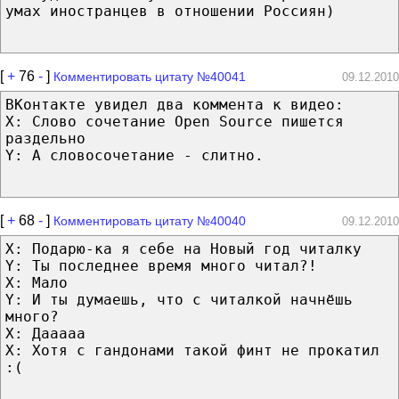
умах иностранцев в отношении Россиян)
[
+
76
-
]
Комментировать цитату №40041
09.12.2010
ВКонтакте увидел два коммента к видео:
X: Слово сочетание Open Source пишется
раздельно
Y: А словосочетание - слитно.
[
+
68
-
]
Комментировать цитату №40040
09.12.2010
X: Подарю-ка я себе на Новый год читалку
Y: Ты последнее время много читал?!
X: Мало
Y: И ты думаешь, что с читалкой начнёшь
много?
X: Дааааа
X: Хотя с гандонами такой финт не прокатил
:(