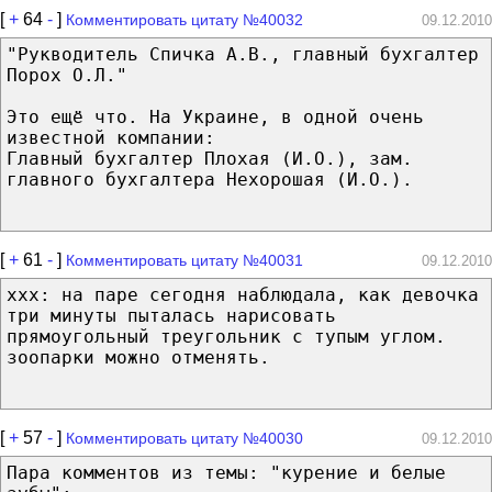
[
+
64
-
]
Комментировать цитату №40032
09.12.2010
"Рукводитель Спичка А.В., главный бухгалтер
Порох О.Л."
Это ещё что. На Украине, в одной очень
известной компании:
Главный бухгалтер Плохая (И.О.), зам.
главного бухгалтера Нехорошая (И.О.).
[
+
61
-
]
Комментировать цитату №40031
09.12.2010
ххх: на паре сегодня наблюдала, как девочка
три минуты пыталась нарисовать
прямоугольный треугольник с тупым углом.
зоопарки можно отменять.
[
+
57
-
]
Комментировать цитату №40030
09.12.2010
Пара комментов из темы: "курение и белые