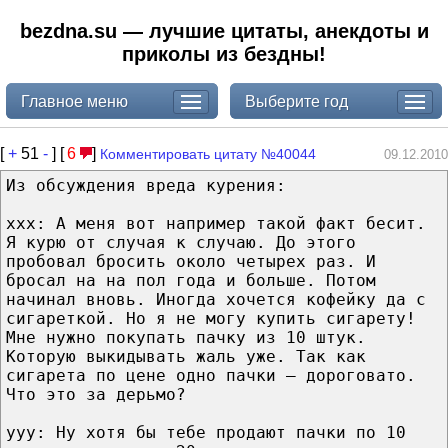
bezdna.su — лучшие цитаты, анекдоты и
приколы из бездны!
Главное меню
Выберите год
[
+
51
-
] [
6
]
Комментировать цитату №40044
09.12.2010
Из обсуждения вреда курения:
xxx: А меня вот например такой факт бесит.
Я курю от случая к случаю. До этого
пробовал бросить около четырех раз. И
бросал на на пол года и больше. Потом
начинал вновь. Иногда хочется кофейку да с
сигареткой. Но я не могу купить сигарету!
Мне нужно покупать пачку из 10 штук.
Которую выкидывать жаль уже. Так как
сигарета по цене одно пачки — дороговато.
Что это за дерьмо?
yyy: Ну хотя бы тебе продают пачки по 10