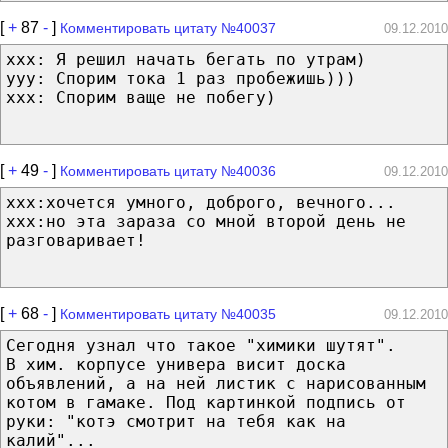
[
+
87
-
]
Комментировать цитату №40037
09.12.2010
xxx: Я решил начать бегать по утрам)
yyy: Спорим тока 1 раз пробежишь)))
ххх: Спорим ваще не побегу)
[
+
49
-
]
Комментировать цитату №40036
09.12.2010
ххх:хочется умного, доброго, вечного...
ххх:но эта зараза со мной второй день не
разговаривает!
[
+
68
-
]
Комментировать цитату №40035
09.12.2010
Сегодня узнал что такое "химики шутят".
В хим. корпусе универа висит доска
объявлений, а на ней листик с нарисованным
котом в гамаке. Под картинкой подпись от
руки: "котэ смотрит на тебя как на
калий"...