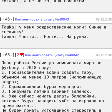
сигарет, а не по 20, как нам всем.
[
+
46
-
]
Комментировать цитату №40043
09.12.2010
ТашКа: у меня рождественские ноги! Синие в
снежинку!
Ташка: *ногти... Ногти... На руках.
[
+
63
-
] [
2
]
Комментировать цитату №40042
09.12.2010
План работы России до чемпионата мира по
футболу в 2018 году:
1. Производителям водки создать тару,
объёмом не менее 10 литров (напоминающую
ведро);
2. Одомашнивание бурых медведей;
3. Придумать летний вариант валенок;
4. Уже сейчас начать делать балалайки,
которые будут наводить ужОс на игроков во
время матча...
Не будем ломать устоявшиеся стереотипы в