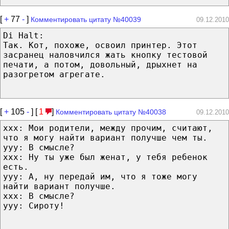
[
+
77
-
]
Комментировать цитату №40039
09.12.2010
Di Halt:
Так. Кот, похоже, освоил принтер. Этот
засранец наловчился жать кнопку тестовой
печати, а потом, довольный, дрыхнет на
разогретом агрегате.
[
+
105
-
] [
1
]
Комментировать цитату №40038
09.12.2010
xxх: Мои родители, между прочим, считают,
что я могу найти вариант получше чем ты.
ууу: В смысле?
ххх: Ну ты уже был женат, у тебя ребенок
есть.
ууу: А, ну передай им, что я тоже могу
найти вариант получше.
ххх: В смысле?
ууу: Сироту!