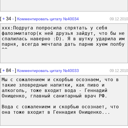
[
+
34
-
]
Комментировать цитату №40034
09.12.2010
ххх:Подруга попросила спрятать у себя
фалоэмитатор(к ней друзья зайдут, что бы не
спалилась наверно :D). Я в шутку ударила им
парня, всегда мечтала дать парню хуем полбу
^^
[
+
84
-
]
Комментировать цитату №40033
09.12.2010
Мы с сожалением и скорбью осознаем, что в
такие зловредные напитки, как пиво и
алкоголь, тоже входит вода - Геннадий
Онищенко, главный санитарный врач РФ.
Вода с сожалением и скорбью осознает, что
она тоже входит в Геннадия Онищенко...