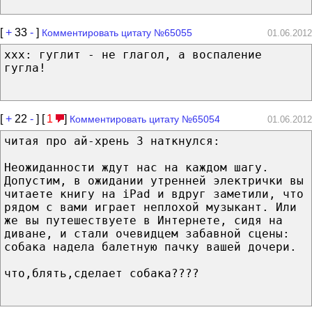
[
+
33
-
]
Комментировать цитату №65055
01.06.2012
xxx: гуглит - не глагол, а воспаление
гугла!
[
+
22
-
] [
1
]
Комментировать цитату №65054
01.06.2012
читая про ай-хрень 3 наткнулся:
Неожиданности ждут нас на каждом шагу.
Допустим, в ожидании утренней электрички вы
читаете книгу на iPad и вдруг заметили, что
рядом с вами играет неплохой музыкант. Или
же вы путешествуете в Интернете, сидя на
диване, и стали очевидцем забавной сцены:
собака надела балетную пачку вашей дочери.
что,блять,сделает собака????