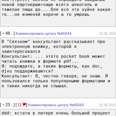
новой партнерши+чаще всего алкоголь и
тяжелая пища до....бля все это хуйня какая-
то...не изменяй короче а то умрешь
[
+
48
-
]
Комментировать цитату №65044
01.06.2012
В "Связном" консультант рассказывает про
электронную книжку, которой я
заинтересовался
Консультант: ... этото pocket book может
читать книжки в формате pdf...
Я: подождите, а такие форматы, как doc,
djvu поддерживаются?
Консультант: Я, честно говоря, не знаю. Я
пользовался только популярными форматами и
о таких никогда не слышал.
[
+
23
-
] [
11
]
Комментировать цитату №65043
01.06.2012
ddd: кстати в питере очень большой процент