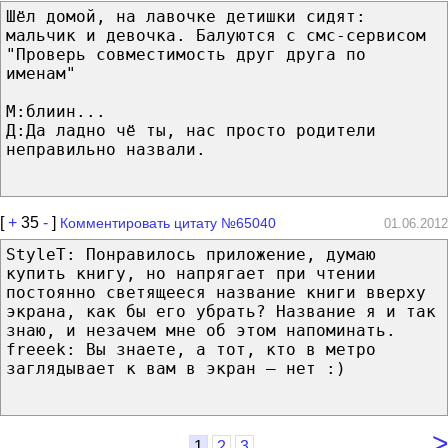
Шёл домой, на лавочке детишки сидят:
мальчик и девочка. Балуются с смс-сервисом
"Проверь совместимость друг друга по
именам"
М:блиин...
Д:Да ладно чё ты, нас просто родители
неправильно назвали.
[
+
35
-
]
Комментировать цитату №65040
01.06.2012
StyleT: Понравилось приложение, думаю
купить книгу, но напрягает при чтении
постоянно светящееся название книги вверху
экрана, как бы его убрать? Название я и так
знаю, и незачем мне об этом напоминать.
freeek: Вы знаете, а тот, кто в метро
заглядывает к вам в экран — нет :)
>
1
2
3