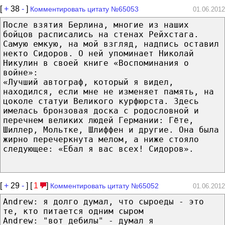
[
+
38
-
]
Комментировать цитату №65053
01.06.2012
После взятия Берлина, многие из наших
бойцов расписались на стенах Рейхстага.
Самую емкую, на мой взгляд, надпись оставил
некто Сидоров. О ней упоминает Николай
Никулин в своей книге «Воспоминания о
войне»:
«Лучший автограф, который я видел,
находился, если мне не изменяет память, на
цоколе статуи Великого курфюрста. Здесь
имелась бронзовая доска с родословной и
перечнем великих людей Германии: Гёте,
Шиллер, Мольтке, Шлиффен и другие. Она была
жирно перечеркнута мелом, а ниже стояло
следующее: «Ебал я вас всех! Сидоров».
[
+
29
-
] [
1
]
Комментировать цитату №65052
01.06.2012
Andrew: я долго думал, что сыроеды - это
те, кто питается одним сыром
Andrew: "вот дебилы" - думал я