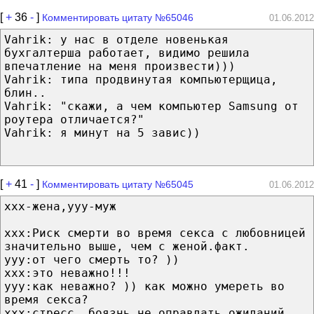
[
+
36
-
]
Комментировать цитату №65046
01.06.2012
Vahrik: у нас в отделе новенькая
бухгалтерша работает, видимо решила
впечатление на меня произвести)))
Vahrik: типа продвинутая компьютерщица,
блин..
Vahrik: "скажи, а чем компьютер Samsung от
роутера отличается?"
Vahrik: я минут на 5 завис))
[
+
41
-
]
Комментировать цитату №65045
01.06.2012
ххх-жена,ууу-муж
ххх:Риск смерти во время секса с любовницей
значительно выше, чем с женой.факт.
ууу:от чего смерть то? ))
ххх:это неважно!!!
ууу:как неважно? )) как можно умереть во
время секса?
ххх:стресс, боязнь не оправдать ожиданий