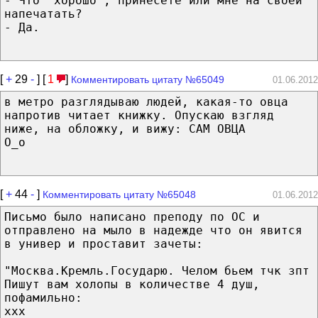
- Что "хорошо", принесете или мне на своей
напечатать?
- Да.
[
+
29
-
] [
1
]
Комментировать цитату №65049
01.06.2012
в метро разглядываю людей, какая-то овца
напротив читает книжку. Опускаю взгляд
ниже, на обложку, и вижу: САМ ОВЦА
О_о
[
+
44
-
]
Комментировать цитату №65048
01.06.2012
Письмо было написано преподу по ОС и
отправлено на мыло в надежде что он явится
в универ и проставит зачеты:
"Москва.Кремль.Государю. Челом бьем тчк зпт
Пишут вам холопы в количестве 4 душ,
пофамильно:
xxx