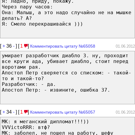
Я: Ладно, приду, покажу.
Через пару часов:
Она: Малыш, а это надо случайно не на мышке
делать? А?
Я: Смело перекрашивайся )))
[
+
36
-
] [
1
]
Комментировать цитату №65058
01.06.2012
умирает разработчик диабло 3. ну, проходит
все круги ада, убивает диабло, стоит перед
воротами рая.
Апостол Петр сверяется со списком: - такой-
то и такой-то?
Разработчик: - да.
Апостол Петр: - извините, ошибка 37.
[
+
34
-
] [
1
]
Комментировать цитату №65057
01.06.2012
MK: я меганский дипломат!!!))
VVVictoRRR: втф?
MK: заболел, не пошел на работу, шефу