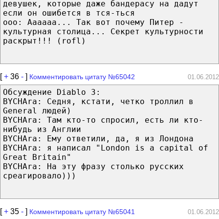
девушек, которые даже бандерасу на дадут
если он ошибется в тся-ться
ooo: Аааааа... Так вот почему Питер -
культурная столица... Секрет культурности
раскрыт!!! (rofl)
[
+
36
-
]
Комментировать цитату №65042
01.06.2012
Обсуждение Diablo 3:
BYCHAra: Седня, кстати, четко троллил в
General людей)
BYCHAra: Там кто-то спросил, есть ли кто-
нибудь из Англии
BYCHAra: Ему ответили, да, я из Лондона
BYCHAra: я написал "London is a capital of
Great Britain"
BYCHAra: На эту фразу столько русских
среагировало)))
[
+
35
-
]
Комментировать цитату №65041
01.06.2012