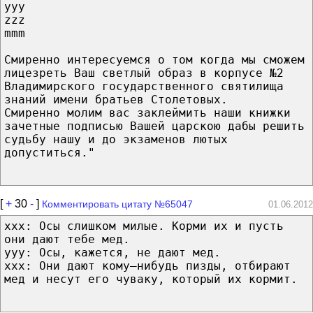
yyy
zzz
mmm
Смиренно интересуемся о том когда мы сможем
лицезреть Ваш светлый образ в корпусе №2
Владимирского государственного святилища
знаний имени братьев Столетовых.
Смиренно молим вас заклеймить наши книжки
зачетные подписью Вашей царскою дабы решить
судьбу нашу и до экзаменов лютых
допуститься."
[
+
30
-
]
Комментировать цитату №65047
01.06.2012
xxx: Осы слишком милые. Корми их и пусть
они дают тебе мед.
yyy: Осы, кажется, не дают мед.
xxx: Они дают кому–нибудь пизды, отбирают
мед и несут его чуваку, который их кормит.