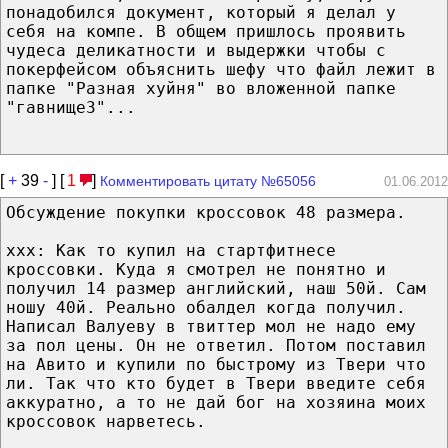
понадобился документ, который я делал у
себя на компе. В общем пришлось проявить
чудеса деликатности и выдержки чтобы с
покерфейсом объяснить шефу что файл лежит в
папке "Разная хуйня" во вложенной папке
"гавнище3"...
[
+
39
-
] [
1
]
Комментировать цитату №65056
01.06.2012
Обсуждение покупки кроссовок 48 размера.
xxx: Как то купил на стартфитнесе
кроссовки. Куда я смотрел не понятно и
получил 14 размер английский, наш 50й. Сам
ношу 40й. Реально обалдел когда получил.
Написал Валуеву в твиттер мол не надо ему
за пол цены. Он не ответил. Потом поставил
на Авито и купили по быстрому из Твери что
ли. Так что кто будет в Твери введите себя
аккуратно, а то не дай бог на хозяина моих
кроссовок нарветесь.