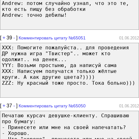
Andrew: потом случайно узнал, что это те,
кто есть пищу без обработки
Andrew: точно дебилы!
[
+
39
-
]
Комментировать цитату №65051
01.06.2012
XXX: Помогите пожалуйста.. для проведения
ДР нужна игра "Твистер".. может кто
одолжит.. на денек...
YYY: Возьми простыню, да написуй сама
ХХХ: Написуем получатся только жёлтые
круги. А как другие цвета?))))
ZZZ: Ну красный тоже просто. Тока больно)))
[
+
37
-
]
Комментировать цитату №65050
01.06.2012
Печатаю курсач девушке-клиенту. Спрашиваю
про бумагу:
- Принесете или мне на своей напечатать?
- Хорошо.