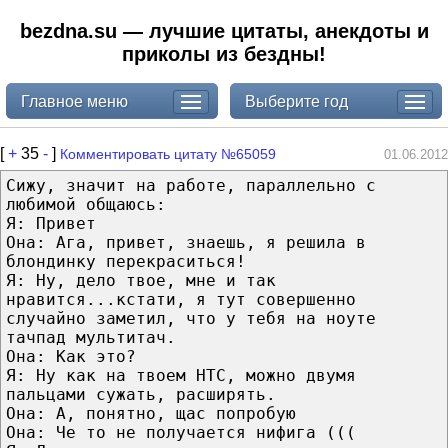
bezdna.su — лучшие цитаты, анекдоты и
приколы из бездны!
Главное меню
Выберите год
[
+
35
-
]
Комментировать цитату №65059
01.06.2012
Сижу, значит на работе, параллельно с
любимой общаюсь:
Я: Привет
Она: Ага, привет, знаешь, я решила в
блондинку перекраситься!
Я: Ну, дело твое, мне и так
нравится...кстати, я тут совершенно
случайно заметил, что у тебя на ноуте
тачпад мультитач.
Она: Как это?
Я: Ну как на твоем HTС, можно двумя
пальцами сужать, расширять.
Она: А, понятно, щас попробую
Она: Че то не получается нифига (((