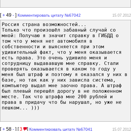
[
+
49
-
]
Комментировать цитату №67042
15.07.2012
Россия страна возможностей...
Только что произошёл забавный случай со
мной: Получаю я значит справку в ГИБДД о
том что у меня нет автомобиля в
собственности и выясняется при этом
удивительный факт, что у меня оказывается
есть права. Это очень удивило меня и
сотрудницу выдававшую мне справку. Стали
проверять оказывается в каком то году у
меня был штраф и поэтому я оказался у них в
базе, но так как у них зависла система,
компьютер выдал мне заочно права. А штраф
был плевый перешёл дорогу в не положенном
месте. Так что штрафа мне 200 рублей и
права в придачу что бы нарушал, но уже не
пешком... )))
[
+
58
-
] [
3
]
Комментировать цитату №67041
15.07.2012