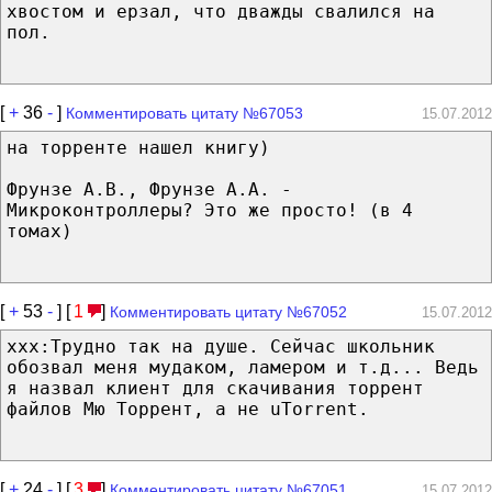
хвостом и ерзал, что дважды свалился на
пол.
[
+
36
-
]
Комментировать цитату №67053
15.07.2012
на торренте нашел книгу)
Фрунзе А.В., Фрунзе А.А. -
Микроконтроллеры? Это же просто! (в 4
томах)
[
+
53
-
] [
1
]
Комментировать цитату №67052
15.07.2012
xxx:Трудно так на душе. Сейчас школьник
обозвал меня мудаком, ламером и т.д... Ведь
я назвал клиент для скачивания торрент
файлов Мю Торрент, а не uTorrent.
[
+
24
-
] [
3
]
Комментировать цитату №67051
15.07.2012