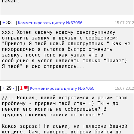
начал.
[
+
33
-
]
Комментировать цитату №67056
15.07.2012
xxx: Хотел своему новому одногруппнику
отправить заявку в друзья с сообщением:
"Привет) Я твой новый одногруппник." Как же
лихорадочно я пытался быстро отменить
заявку, после того как узнал что в
сообщение я успел написать только "Привет)
Я твой" и оно отправилось...
[
+
29
-
] [
1
]
Комментировать цитату №67055
15.07.2012
//...Родная, давай встретимся и решим твою
проблему - прервём твой стаж =) Ты ж до
пенсии его копить не собираешься? В
трудовую книжку записи не делаешЬ?
Какая зараза! Ни аськи, ни телефона бедной
женщине. Сам, наверно, встречи боится до