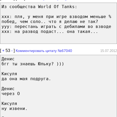
Из сообщества World Of Tanks:
xxx: пля, у меня при игре взводом меньше %
побед, чем соло.. что я делаю не так?
yyy: перестань играть с дебилами во взводе
xxx: на развод подаст... она такая...
[
+
53
-
]
Комментировать цитату №67040
15.07.2012
Денис
бгг ты знаешь Юльку? )))
Кисуля
да она мая подруга.
Денис
через О
Кисуля
ну извени.