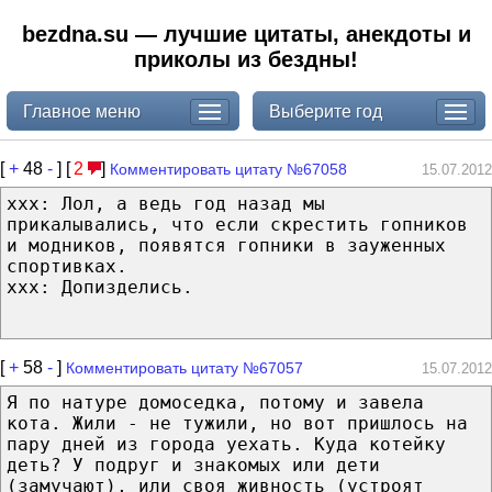
bezdna.su — лучшие цитаты, анекдоты и
приколы из бездны!
Главное меню
Выберите год
[
+
48
-
] [
2
]
Комментировать цитату №67058
15.07.2012
xxx: Лол, а ведь год назад мы
прикалывались, что если скрестить гопников
и модников, появятся гопники в зауженных
спортивках.
xxx: Допизделись.
[
+
58
-
]
Комментировать цитату №67057
15.07.2012
Я по натуре домоседка, потому и завела
кота. Жили - не тужили, но вот пришлось на
пару дней из города уехать. Куда котейку
деть? У подруг и знакомых или дети
(замучают), или своя живность (устроят