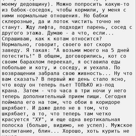
моему дедовщину). Можно попросить какую-то
из бабок-соседок, чтобы кормили, у меня с
ними нормальные отношения. Но бабки
склерозные, да и лоток чистить точно не
станут. Жду лифта, подходит парень, сосед с
другого этажа. Думаю - а что, если...
Спрашиваю, как к котам относится?
Нормально, говорит, своего вот скоро
заведу. Я такая: "А возьми моего на 5 дней
потестить!" В общем, договорились, кот со
своим барахлом переехал, я оставила еды
побольше и коту, и соседу, и уехала. По
возвращении забрала свою живность... Ну что
вам сказать? В первый же день стало ясно,
что воду он теперь пьет ТОЛЬКО из-под
крана. Затем - что часа в три ночи у него
теперь дополнительный прием пищи. Сегодня
поймала его на том, что обои в коридоре
шкрябает. И даже дело не в том, что
шкрябает, а то, что теперь там четко
красуется "ХУ", и еще одна вертикальная
полоска (больше, видимо, не успел). Мужское
воспитание, блин... Хорошо, хоть курить не