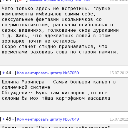
Чего только здесь не встретишь: глупые
комплименты имбицилов самим себе,
сексуальные фантазии школьничков со
спермотоксикозом, рассказы псибольных о
своих видениях, толкование снов дуракамии
т.д. Жаль, что адекватных людей в этом
зоопарке почти не осталось
Скоро станет стыдно признаваться, что
временами заходишь сюда по старой памяти.
[
+
44
-
]
Комментировать цитату №67050
15.07.2012
Долина Маринера - Самый большой каньон в
солнечной системе
Обсуждение: Будь там кислород ,то все
склоны бы моя тёща картофаном засадила
[
+
45
-
]
Комментировать цитату №67049
15.07.2012