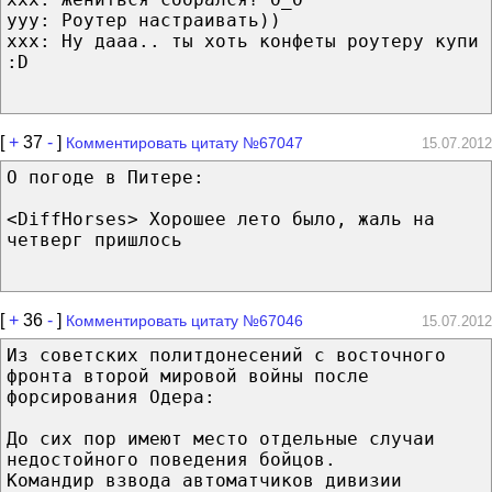
yyy: Роутер настраивать))
ххх: Ну дааа.. ты хоть конфеты роутеру купи
:D
[
+
37
-
]
Комментировать цитату №67047
15.07.2012
О погоде в Питере:
<DiffHorses> Хорошее лето было, жаль на
четверг пришлось
[
+
36
-
]
Комментировать цитату №67046
15.07.2012
Из советских политдонесений с восточного
фронта второй мировой войны после
форсирования Одера:
До сих пор имеют место отдельные случаи
недостойного поведения бойцов.
Командир взвода автоматчиков дивизии