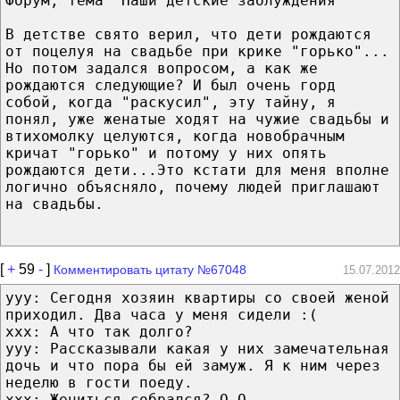
Форум, тема "Наши детские заблуждения"
В детстве свято верил, что дети рождаются
от поцелуя на свадьбе при крике "горько"...
Но потом задался вопросом, а как же
рождаются следующие? И был очень горд
собой, когда "раскусил", эту тайну, я
понял, уже женатые ходят на чужие свадьбы и
втихомолку целуются, когда новобрачным
кричат "горько" и потому у них опять
рождаются дети...Это кстати для меня вполне
логично объясняло, почему людей приглашают
на свадьбы.
[
+
59
-
]
Комментировать цитату №67048
15.07.2012
yyy: Сегодня хозяин квартиры со своей женой
приходил. Два часа у меня сидели :(
ххх: А что так долго?
yyy: Рассказывали какая у них замечательная
дочь и что пора бы ей замуж. Я к ним через
неделю в гости поеду.
ххх: Жениться собрался? O_O