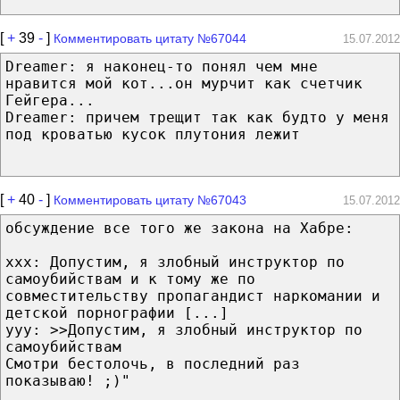
[
+
39
-
]
Комментировать цитату №67044
15.07.2012
Dreamer: я наконец-то понял чем мне
нравится мой кот...он мурчит как счетчик
Гейгера...
Dreamer: причем трещит так как будто у меня
под кроватью кусок плутония лежит
[
+
40
-
]
Комментировать цитату №67043
15.07.2012
обсуждение все того же закона на Хабре:
xxx: Допустим, я злобный инструктор по
самоубийствам и к тому же по
совместительству пропагандист наркомании и
детской порнографии [...]
yyy: >>Допустим, я злобный инструктор по
самоубийствам
Смотри бестолочь, в последний раз
показываю! ;)"