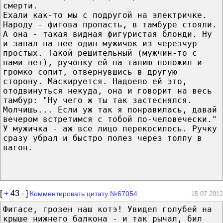
смерти.
Ехали как-то мы с подругой на электричке.
Народу - фигова пропасть, в тамбуре стояли.
А она - такая видная фигуристая блонди. Ну
и запал на нее один мужичок из черезчур
простых. Такой решительный (мужчин-то с
нами нет), ручонку ей на талию положил и
громко сопит, отвернувшись в другую
сторону. Маскируется. Надоело ей это,
отодвинуться некуда, она и говорит на весь
тамбур: "Ну чего ж ты так застеснялся.
Молчишь... Если уж так я понравилась, давай
вечером встретимся с тобой по-человечески."
У мужичка - аж все лицо перекосилось. Ручку
сразу убрал и быстро полез через толпу в
вагон.
[
+
43
-
]
Комментировать цитату №67054
15.07.2012
Фигасе, грозен наш котэ! Увидел голубей на
крыше нижнего балкона - и так рычал, бил