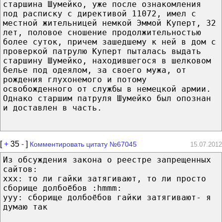
старшина Шумейко, уже после ознакомления
под расписку с директивой 11072, имел с
местной жительницей немкой Эммой Куперт, 32
лет, половое сношение продолжительностью
более суток, причем зашедшему к ней в дом с
проверкой патрулю Куперт пыталась выдать
старшину Шумейко, находившегося в шелковом
белье под одеялом, за своего мужа, от
рождения глухонемого и потому
освобожденного от службы в немецкой армии.
Однако старшим патруля Шумейко был опознан
и доставлен в часть.
[
+
35
-
]
Комментировать цитату №67045
15.07.2012
Из обсуждения закона о реестре запрещенных
сайтов:
ххх: то ли гайки затягивают, то ли просто
сборище долбоёбов :hmmm:
ууу: сборище долбоёбов гайки затягивают- я
думаю так