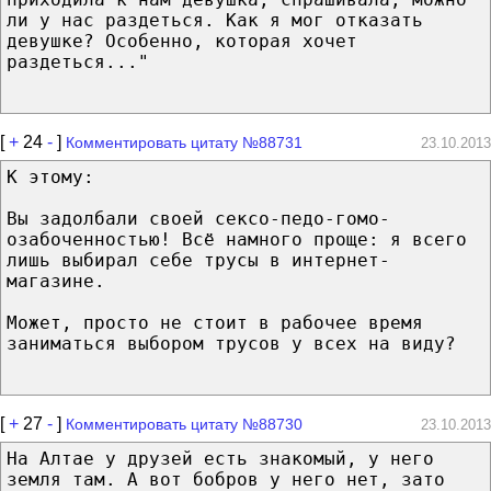
ли у нас раздеться. Как я мог отказать
девушке? Особенно, которая хочет
раздеться..."
[
+
24
-
]
Комментировать цитату №88731
23.10.2013
К этому:
Вы задолбали своей сексо-педо-гомо-
озабоченностью! Всё намного проще: я всего
лишь выбирал себе трусы в интернет-
магазине.
Может, просто не стоит в рабочее время
заниматься выбором трусов у всех на виду?
[
+
27
-
]
Комментировать цитату №88730
23.10.2013
На Алтае у друзей есть знакомый, у него
земля там. А вот бобров у него нет, зато