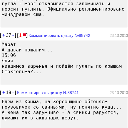
гугла - мозг отказывается запоминать и
просит гуглить. Официально регламентировано
минздравом сша.
[
+
37
-
] [
1
]
Комментировать цитату №88742
23.10.2013
Марат
А давай пошалим...
15:06
Юлия
наедимся варенья и пойдём гулять по крышам
Стокгольма?...
[
+
19
-
]
Комментировать цитату №88741
23.10.2013
Едем из Крыма, на Херсонщине обгоняем
грузовичок со свиньями, ну понятно куда...
А жена так задумчиво - А свинки радуются,
думают их в аквапарк везут.