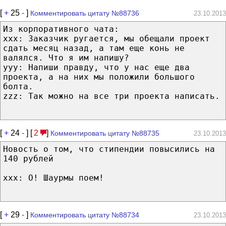
[
+
25
-
]
Комментировать цитату №88736
23.10.2013
Из корпоративного чата:
ххх: Заказчик ругается, мы обещали проект
сдать месяц назад, а там еще конь не
валялся. Что я им напишу?
ууу: Напиши правду, что у нас еще два
проекта, а на них мы положили большого
болта.
zzz: Так можно на все три проекта написать.
[
+
24
-
] [
2
]
Комментировать цитату №88735
23.10.2013
Новость о том, что стипендии повысились на
140 рублей
ххх: О! Шаурмы поем!
[
+
29
-
]
Комментировать цитату №88734
23.10.2013