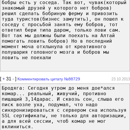
бобры есть у соседа. Так вот, чувак(который
знакомый друзей у которого нет бобров)
решил сделать бобриную ферму и привозить
туда туристов(бизнес замутить), он пошел к
соседу с просьбой занять ему бобров, тот
ответил бери типа даром, только лови сам.
Вот так мы должны были поехать на Алтай
помогать ловить бобров) Но в последний
момент моча отхлынула от креативного
полушария головного мозга и бобров мы
ловить не поехали
[
+
31
-
]
Комментировать цитату №88729
23.10.2013
Бродяга: Сегодня утром до меня дое*ался
комар... реальный, живучий, противно
пищащий 3,14дарас. И сквозь сон, слыша его
писк возле уха, подумал, что надо
синхронизироваться с сервером сна используя
SSL сертификаты, не только для авторизации,
а для всей сессии, чтоб комар не мог
вклиниться.