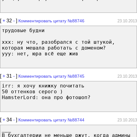
[
+
32
-
]
Комментировать цитату №88746
23.10.2013
трудовые будни
ххх: ну что, разобрался с той штукой,
которая мешала работать с доменом?
ууу: нет, юра всё еще жив
[
+
31
-
]
Комментировать цитату №88745
23.10.2013
irr: я хочу книжку почитать
50 оттенков серого )
HamsterLord: она про фотошоп?
[
+
34
-
]
Комментировать цитату №88744
23.10.2013
___
В бухгалтерии не меньше ржут, когда админы