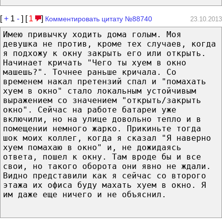
[
+
1
-
] [
1
]
Комментировать цитату №88740
23.10.2013
Имею привычку ходить дома голым. Моя
девушка не против, кроме тех случаев, когда
я подхожу к окну закрыть его или открыть.
Начинает кричать "Чего ты хуем в окно
машешь?". Точнее раньше кричала. Со
временем накал претензий спал и "помахать
хуем в окно" стало локальным устойчивым
выражением со значением "открыть/закрыть
окно". Сейчас на работе батареи уже
включили, но на улице довольно тепло и в
помещении немного жарко. Прикиньте тогда
шок моих коллег, когда я сказал "Я наверно
хуем помахаю в окно" и, не дожидаясь
ответа, пошел к окну. Там вроде бы и все
свои, но такого оборота они явно не ждали.
Видно представили как я сейчас со второго
этажа их офиса буду махать хуем в окно. Я
им даже еще ничего и не объяснил.