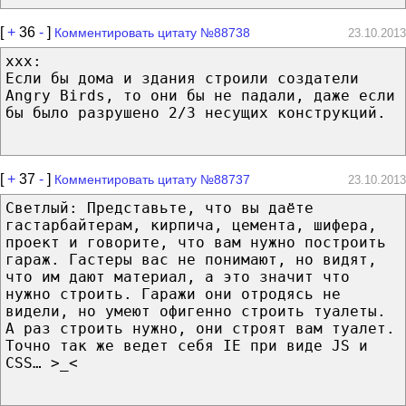
[
+
36
-
]
Комментировать цитату №88738
23.10.2013
xxx:
Если бы дома и здания строили создатели
Angry Birds, то они бы не падали, даже если
бы было разрушено 2/3 несущих конструкций.
[
+
37
-
]
Комментировать цитату №88737
23.10.2013
Светлый: Представьте, что вы даёте
гастарбайтерам, кирпича, цемента, шифера,
проект и говорите, что вам нужно построить
гараж. Гастеры вас не понимают, но видят,
что им дают материал, а это значит что
нужно строить. Гаражи они отродясь не
видели, но умеют офигенно строить туалеты.
А раз строить нужно, они строят вам туалет.
Точно так же ведет себя IE при виде JS и
CSS… >_<