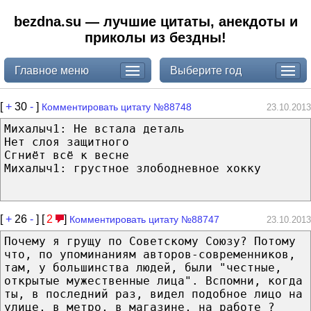
bezdna.su — лучшие цитаты, анекдоты и
приколы из бездны!
Главное меню
Выберите год
[
+
30
-
]
Комментировать цитату №88748
23.10.2013
Михалыч1: Не встала деталь
Нет слоя защитного
Сгниёт всё к весне
Михалыч1: грустное злободневное хокку
[
+
26
-
] [
2
]
Комментировать цитату №88747
23.10.2013
Почему я грущу по Советскому Союзу? Потому
что, по упоминаниям авторов-современников,
там, у большинства людей, были "честные,
открытые мужественные лица". Вспомни, когда
ты, в последний раз, видел подобное лицо на
улице, в метро, в магазине, на работе ?