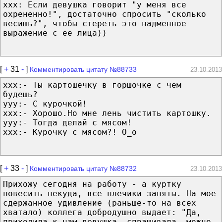
ххх: Если девушка говорит "у меня все
охрененно!", достаточно спросить "сколько
весишь?", чтобы стереть это надменное
выражение с ее лица))
[
+
31
-
]
Комментировать цитату №88733
23.10.2013
xxx:- Ты картошечку в горшочке с чем
будешь?
yyy:- С курочкой!
xxx:- Хорошо.Но мне лень чистить картошку.
yyy:- Тогда делай с мясом!
xxx:- Курочку с мясом?! О_о
[
+
33
-
]
Комментировать цитату №88732
23.10.2013
Прихожу сегодня на работу - а куртку
повесить некуда, все плечики заняты. На мое
сдержанное удивление (раньше-то на всех
хватало) коллега добродушно выдает: "Да,
приходила к нам девушка, спрашивала, можно