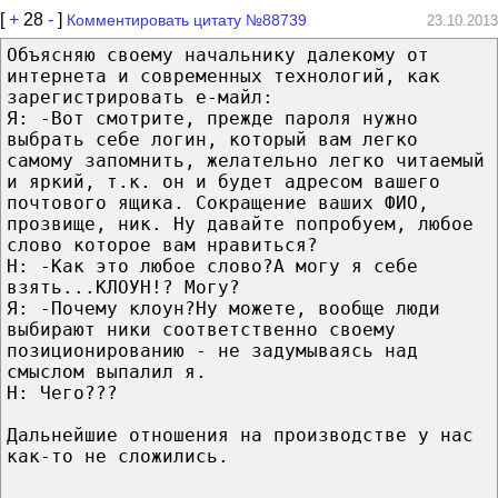
[
+
28
-
]
Комментировать цитату №88739
23.10.2013
Объясняю своему начальнику далекому от
интернета и современных технологий, как
зарегистрировать е-майл:
Я: -Вот смотрите, прежде пароля нужно
выбрать себе логин, который вам легко
самому запомнить, желательно легко читаемый
и яркий, т.к. он и будет адресом вашего
почтового ящика. Сокращение ваших ФИО,
прозвище, ник. Ну давайте попробуем, любое
слово которое вам нравиться?
Н: -Как это любое слово?А могу я себе
взять...КЛОУН!? Могу?
Я: -Почему клоун?Ну можете, вообще люди
выбирают ники соответственно своему
позиционированию - не задумываясь над
смыслом выпалил я.
Н: Чего???
Дальнейшие отношения на производстве у нас
как-то не сложились.