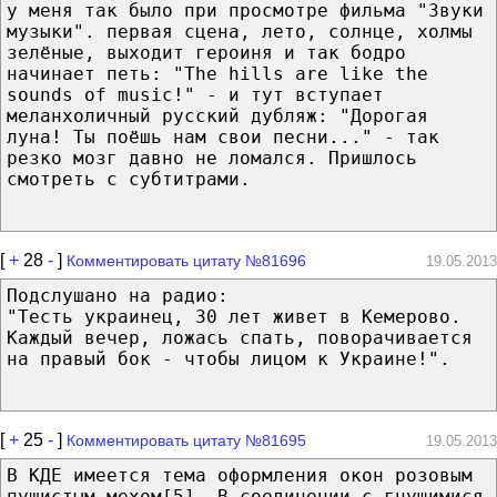
у меня так было при просмотре фильма "Звуки
музыки". первая сцена, лето, солнце, холмы
зелёные, выходит героиня и так бодро
начинает петь: "The hills are like the
sounds of music!" - и тут вступает
меланхоличный русский дубляж: "Дорогая
луна! Ты поёшь нам свои песни..." - так
резко мозг давно не ломался. Пришлось
смотреть с субтитрами.
[
+
28
-
]
Комментировать цитату №81696
19.05.2013
Подслушано на радио:
"Тесть украинец, 30 лет живет в Кемерово.
Каждый вечер, ложась спать, поворачивается
на правый бок - чтобы лицом к Украине!".
[
+
25
-
]
Комментировать цитату №81695
19.05.2013
В КДЕ имеется тема оформления окон розовым
пушистым мехом[5]. В соединении с гнущимися