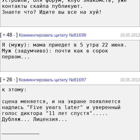
Устроили, бля форум, клуб знакомств, уже
контакты скайпа публикуют.
Знаете что? Идите вы все на хуй!
[
+
48
-
]
Комментировать цитату №81698
19.05.2013
Я (мужу): мама приедет в 5 утра 22 июня.
Муж (задумчиво): почти как в сорок
первом...
[
+
26
-
]
Комментировать цитату №81697
19.05.2013
к этому:
сцена меняется, и на экране появляется
надпись "Five years later" и уверенный
голос диктора "11 лет спустя".....
Дубляж... Лицензия...
____________