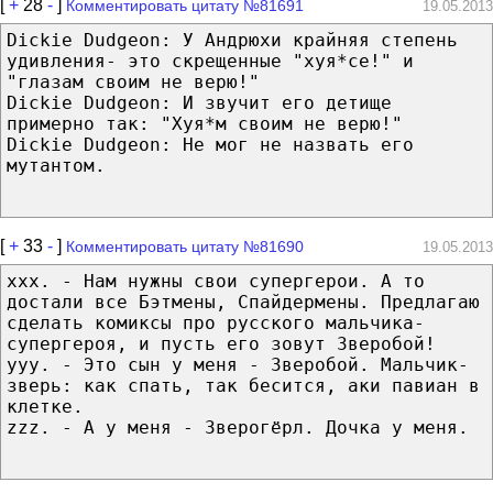
[
+
28
-
]
Комментировать цитату №81691
19.05.2013
Dickie Dudgeon: У Андрюхи крайняя степень
удивления- это скрещенные "хуя*се!" и
"глазам своим не верю!"
Dickie Dudgeon: И звучит его детище
примерно так: "Хуя*м своим не верю!"
Dickie Dudgeon: Не мог не назвать его
мутантом.
[
+
33
-
]
Комментировать цитату №81690
19.05.2013
ххх. - Нам нужны свои супергерои. А то
достали все Бэтмены, Спайдермены. Предлагаю
сделать комиксы про русского мальчика-
супергероя, и пусть его зовут Зверобой!
ууу. - Это сын у меня - Зверобой. Мальчик-
зверь: как спать, так бесится, аки павиан в
клетке.
zzz. - А у меня - Зверогёрл. Дочка у меня.