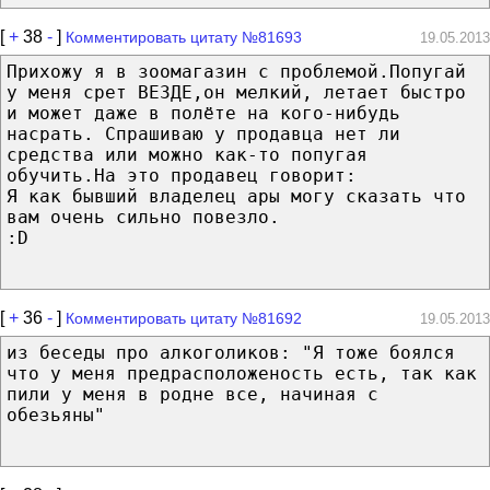
[
+
38
-
]
Комментировать цитату №81693
19.05.2013
Прихожу я в зоомагазин с проблемой.Попугай
у меня срет ВЕЗДЕ,он мелкий, летает быстро
и может даже в полёте на кого-нибудь
насрать. Спрашиваю у продавца нет ли
средства или можно как-то попугая
обучить.На это продавец говорит:
Я как бывший владелец ары могу сказать что
вам очень сильно повезло.
:D
[
+
36
-
]
Комментировать цитату №81692
19.05.2013
из беседы про алкоголиков: "Я тоже боялся
что у меня предрасположеность есть, так как
пили у меня в родне все, начиная с
обезьяны"