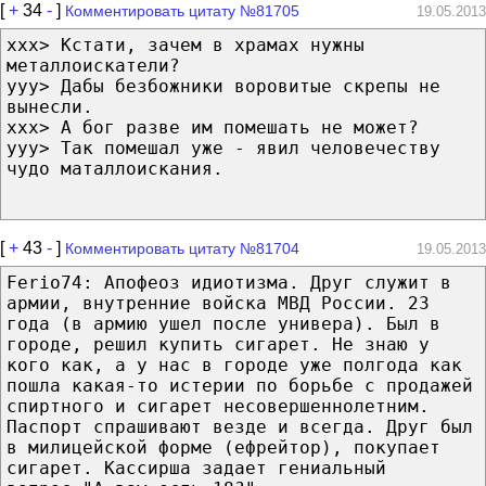
[
+
34
-
]
Комментировать цитату №81705
19.05.2013
xxx> Кстати, зачем в храмах нужны
металлоискатели?
yyy> Дабы безбожники воровитые скрепы не
вынесли.
xxx> А бог разве им помешать не может?
yyy> Так помешал уже - явил человечеству
чудо маталлоискания.
[
+
43
-
]
Комментировать цитату №81704
19.05.2013
Ferio74: Апофеоз идиотизма. Друг служит в
армии, внутренние войска МВД России. 23
года (в армию ушел после универа). Был в
городе, решил купить сигарет. Не знаю у
кого как, а у нас в городе уже полгода как
пошла какая-то истерии по борьбе с продажей
спиртного и сигарет несовершеннолетним.
Паспорт спрашивают везде и всегда. Друг был
в милицейской форме (ефрейтор), покупает
сигарет. Кассирша задает гениальный