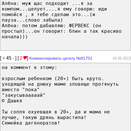
Алёна: муж щас подходит ...я за
компом...целует....я ему говорю: иди
помойся , я тебе сделаю это...(и
пауза...слово забыла)
Алёна: потом дабавляю: ФЕРВЕКС (он
простыл)...он говорит: блин а так красиво
начала)))
[
+
45
-
] [
2
]
Комментировать цитату №81701
19.05.2013
на коммент к этому:
взрослым ребенком (20+) быть круто.
уходящей на днюху маме зловеще протянуть
вместо "пока"
"закусывааааай"
© Дашкя
Ты сопля охуевшая в 20+, да и мама не
лучше, такую дрянь вырастила!
Семейка дегенератов!