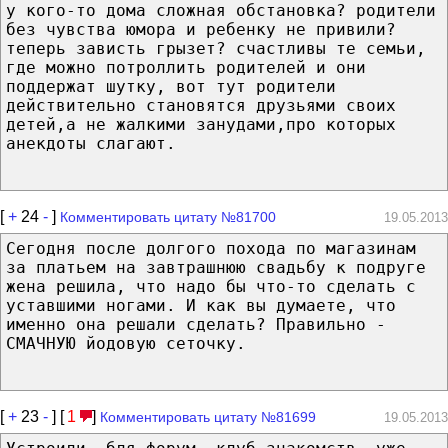
у кого-то дома сложная обстановка? родители
без чувства юмора и ребенку не привили?
теперь зависть грызет? счастливы те семьи,
где можно потроллить родителей и они
поддержат шутку, вот тут родители
действительно становятся друзьями своих
детей,а не жалкими занудами,про которых
анекдоты слагают.
[
+
24
-
]
Комментировать цитату №81700
19.05.2013
Сегодня после долгого похода по магазинам
за платьем на завтрашнюю свадьбу к подруге
жена решила, что надо бы что-то сделать с
уставшими ногами. И как вы думаете, что
именно она решали сделать? Правильно -
СМАЧНУЮ йодовую сеточку.
[
+
23
-
] [
1
]
Комментировать цитату №81699
19.05.2013