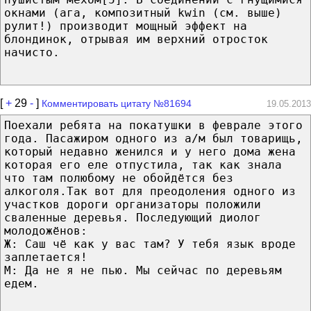
окнами (ага, композитный kwin (см. выше)
рулит!) производит мощный эффект на
блондинок, отрывая им верхний отросток
начисто.
[
+
29
-
]
Комментировать цитату №81694
19.05.2013
Поехали ребята на покатушки в феврале этого
года. Пасажиром одного из а/м был товарищь,
который недавно женился и у него дома жена
которая его еле отпустила, так как знала
что там полюбому не обойдётся без
алкоголя.Так вот для преодоления одного из
участков дороги организаторы положили
сваленные деревья. Последующий диолог
молодожёнов:
Ж: Саш чё как у вас там? У тебя язык вроде
заплетается!
М: Да не я не пью. Мы сейчас по деревьям
едем.