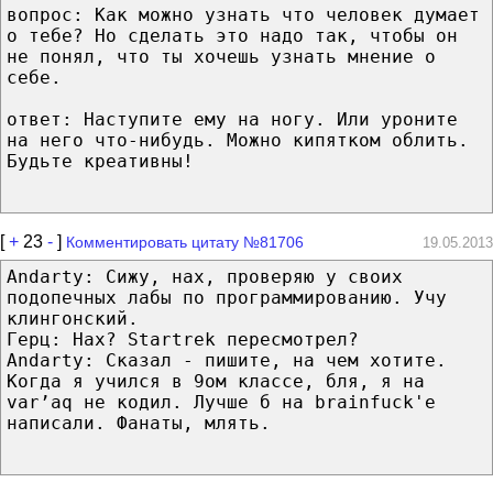
вопрос: Как можно узнать что человек думает
о тебе? Но сделать это надо так, чтобы он
не понял, что ты хочешь узнать мнение о
себе.
ответ: Наступите ему на ногу. Или уроните
на него что-нибудь. Можно кипятком облить.
Будьте креативны!
[
+
23
-
]
Комментировать цитату №81706
19.05.2013
Andarty: Сижу, нах, проверяю у своих
подопечных лабы по программированию. Учу
клингонский.
Герц: Нах? Startrek пересмотрел?
Andarty: Сказал - пишите, на чем хотите.
Когда я учился в 9ом классе, бля, я на
var’aq не кодил. Лучше б на brainfuck'е
написали. Фанаты, млять.