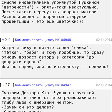
смысле инфантилизма упомянутой Пушкином
"ветрености") - опять-таки неактуально.
После такого перепутать возраст матери
Раскольникова с возрастом старушки-
процентщицы - это еще цветочки)))
[
+
22
-
]
Комментировать цитату №104948
02.11.2014
Когда я вижу в цитате слова "самка",
"тётка", "баба" и тому подобные, то сразу
отношу возраст автора в категорию "до
двадцати одного".
Или по годам, или по интеллекту -- неважно!
[
+
27
-
]
Комментировать цитату №104947
02.11.2014
Смотрим Доктора Кто. Чувак на русской
подлодке в тайне от всех размораживает
глыбу льда с вмёрзшим нечтом.
-Зачем он это делает?
-Своровать хочет.