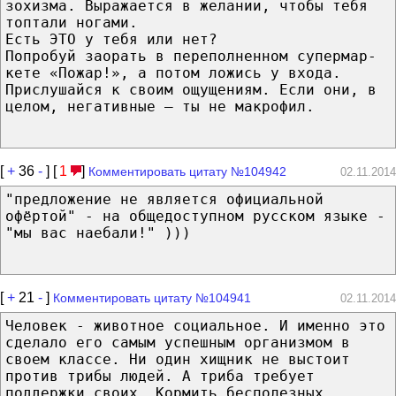
зо­хиз­ма. Вы­ра­жа­ет­ся в же­ла­нии, что­бы те­бя
топ­та­ли но­га­ми.
Есть ЭТО у тебя или нет?
По­про­буй за­орать в пе­ре­пол­нен­ном су­пер­мар­
ке­те «По­жар!», а по­том ложись у вхо­да.
Прис­лу­шай­ся к сво­им ощу­ще­ни­ям. Ес­ли они, в
це­лом, не­га­тив­ные — ты не ма­к­ро­фил.
[
+
36
-
] [
1
]
Комментировать цитату №104942
02.11.2014
"предложение не является официальной
офёртой" - на общедоступном русском языке -
"мы вас наебали!" )))
[
+
21
-
]
Комментировать цитату №104941
02.11.2014
Человек - животное социальное. И именно это
сделало его самым успешным организмом в
своем классе. Ни один хищник не выстоит
против трибы людей. А триба требует
поддержки своих. Кормить бесполезных