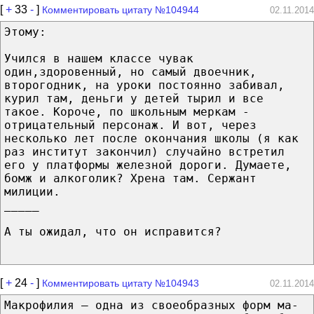
[
+
33
-
]
Комментировать цитату №104944
02.11.2014
Этому:
Учился в нашем классе чувак
один,здоровенный, но самый двоечник,
второгодник, на уроки постоянно забивал,
курил там, деньги у детей тырил и все
такое. Короче, по школьным меркам -
отрицательный персонаж. И вот, через
несколько лет после окончания школы (я как
раз институт закончил) случайно встретил
его у платформы железной дороги. Думаете,
бомж и алкоголик? Хрена там. Сержант
милиции.
_____
А ты ожидал, что он исправится?
[
+
24
-
]
Комментировать цитату №104943
02.11.2014
Ма­к­ро­фи­лия — од­на из свое­об­раз­ных форм ма­