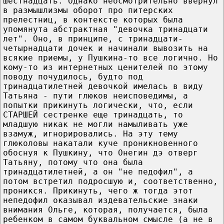
шестнадцать. Однако неосмотрительно ввернул
в размышлизмы оборот про питерских
прелестниц, в контексте которых была
упомянута абстрактная "девочка тринадцати
лет". Оно, в принципе, с тринадцати-
четырнадцати дочек и начинали вывозить на
всякие приемы, у Пушкина-то все логично. Но
кому-то из интернетных ценителей по этому
поводу почудилось, будто под
тринадцатилетней девочкой имелась в виду
Татьяна - пути глюков неисповедимы, а
попытки прикинуть логически, что, если
СТАРШЕЙ сестренке еще тринадцать, то
младшую никак не могли намыливать уже
взамуж, игнорировались. На эту тему
глюколовы накатали куче проникновенного
обоснуя к Пушкину, что Онегин дэ отверг
Татьяну, потому что она была
тринадцатилетней, а он "не педофил", а
потом встретил подросшую и, соответственно,
проникся. Прикинуть, чего ж тогда этот
непедофил оказывал издевательские знаки
внимания Ольге, которая, получается, была
ребенком в самом буквальном смысле (а не в