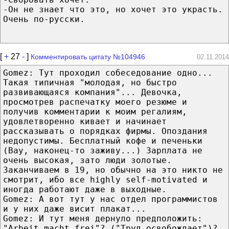
-Он не знает что это, но хочет это украсть.
Очень по-русски.
[
+
27
-
]
Комментировать цитату №104946
02.11.2014
Gomez: Тут проходил собеседование одно...
Такая типичная "молодая, но быстро
развивающаяся компания"... Девочка,
просмотрев распечатку моего резюме и
получив комментарии к моим регалиям,
удовлетворенно кивает и начинает
рассказывать о порядках фирмы. Опоздания
недопустимы. Бесплатный кофе и печеньки
(Вау, наконец-то заживу...) Зарплата не
очень высокая, зато люди золотые.
Заканчиваем в 19, но обычно на это никто не
смотрит, ибо все highly self-motivated и
иногда работают даже в выходные.
Gomez: А вот тут у нас отдел программистов
и у них даже висит плакат...
Gomez: И тут меня дернуло предположить:
"Arbeit macht frei"? ("Труд освобождает")?