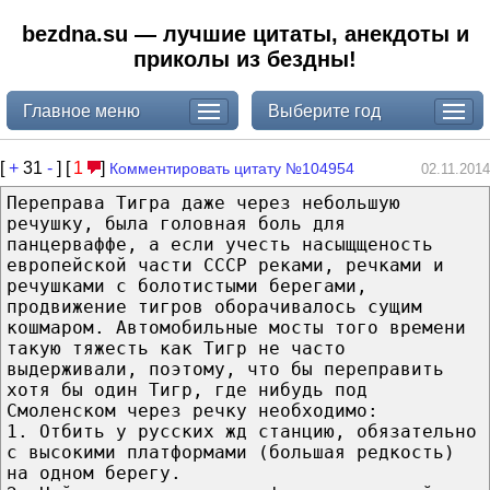
bezdna.su — лучшие цитаты, анекдоты и
приколы из бездны!
Главное меню
Выберите год
[
+
31
-
] [
1
]
Комментировать цитату №104954
02.11.2014
Переправа Тигра даже через небольшую
речушку, была головная боль для
панцерваффе, а если учесть насыщщеность
европейской части СССР реками, речками и
речушками с болотистыми берегами,
продвижение тигров оборачивалось сущим
кошмаром. Автомобильные мосты того времени
такую тяжесть как Тигр не часто
выдерживали, поэтому, что бы переправить
хотя бы один Тигр, где нибудь под
Смоленском через речку необходимо:
1. Отбить у русских жд станцию, обязательно
с высокими платформами (большая редкость)
на одном берегу.