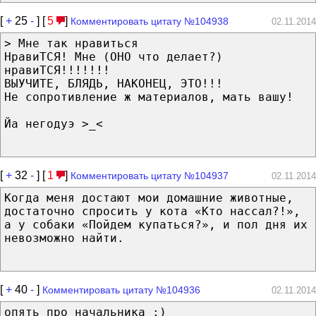
[
+
25
-
] [
5
]
Комментировать цитату №104938
02.11.2014
> Мне так нравиться
НравиТСЯ! Мне (ОНО что делает?)
нравиТСЯ!!!!!!!
ВЫУЧИТЕ, БЛЯДЬ, НАКОНЕЦ, ЭТО!!!
Не сопротивление ж материалов, мать вашу!
Йа негодуэ >_<
[
+
32
-
] [
1
]
Комментировать цитату №104937
02.11.2014
Когда меня достают мои домашние животные,
достаточно спросить у кота «Кто нассал?!»,
а у собаки «Пойдем купаться?», и пол дня их
невозможно найти.
[
+
40
-
]
Комментировать цитату №104936
02.11.2014
опять про начальника :)