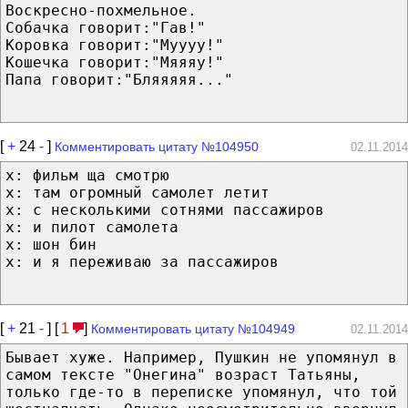
Воскресно-похмельное.
Собачка говорит:"Гав!"
Коровка говорит:"Муууу!"
Кошечка говорит:"Мяяяу!"
Папа говорит:"Бляяяяя..."
[
+
24
-
]
Комментировать цитату №104950
02.11.2014
x: фильм ща смотрю
x: там огромный самолет летит
x: с несколькими сотнями пассажиров
x: и пилот самолета
x: шон бин
x: и я переживаю за пассажиров
[
+
21
-
] [
1
]
Комментировать цитату №104949
02.11.2014
Бывает хуже. Например, Пушкин не упомянул в
самом тексте "Онегина" возраст Татьяны,
только где-то в переписке упомянул, что той