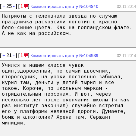
[
+
25
-
] [
1
]
Комментировать цитату №104940
02.11.2014
Патриоты с телеканала звезда по случаю
праздничка раскрасили логотип в красно-
бело-синие цвета. Как на голландском флаге.
А не как на российском.
[
+
21
-
] [
1
]
Комментировать цитату №104939
02.11.2014
Учился в нашем классе чувак
один,здоровенный, но самый двоечник,
второгодник, на уроки постоянно забивал,
курил там, деньги у детей тырил и все
такое. Короче, по школьным меркам -
отрицательный персонаж. И вот, через
несколько лет после окончания школы (я как
раз институт закончил) случайно встретил
его у платформы железной дороги. Думаете,
бомж и алкоголик? Хрена там. Сержант
милиции.