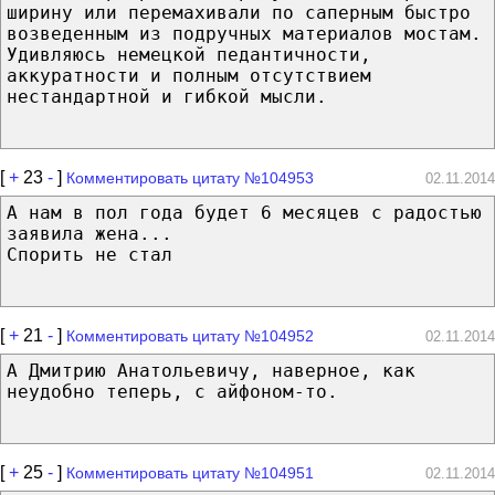
ширину или перемахивали по саперным быстро
возведенным из подручных материалов мостам.
Удивляюсь немецкой педантичности,
аккуратности и полным отсутствием
нестандартной и гибкой мысли.
[
+
23
-
]
Комментировать цитату №104953
02.11.2014
А нам в пол года будет 6 месяцев с радостью
заявила жена...
Спорить не стал
[
+
21
-
]
Комментировать цитату №104952
02.11.2014
А Дмитрию Анатольевичу, наверное, как
неудобно теперь, с айфоном-то.
[
+
25
-
]
Комментировать цитату №104951
02.11.2014