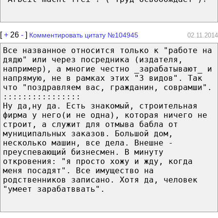
[
+
26
-
]
Комментировать цитату №104945
02.11.2014
Все названное относится только к "работе на
дядю" или через посредника (издателя,
например), а многие честно _зарабатывают_ и
напрямую, не в рамках этих "3 видов". Так
что "поздравляем вас, гражданин, соврамши".
::::::::::::::::
Ну да,ну да. Есть знакомый, строительная
фирма у него(и не одна), которая ничего не
строит, а служит для отмыва бабла от
муниципальных заказов. Большой дом,
несколько машин, все дела. Внешне -
преуспевающий бизнесмен. В минуту
откровения: "я просто хожу и жду, когда
меня посадят". Все имущество на
родственников записано. Хотя да, человек
"умеет зарабатввать".