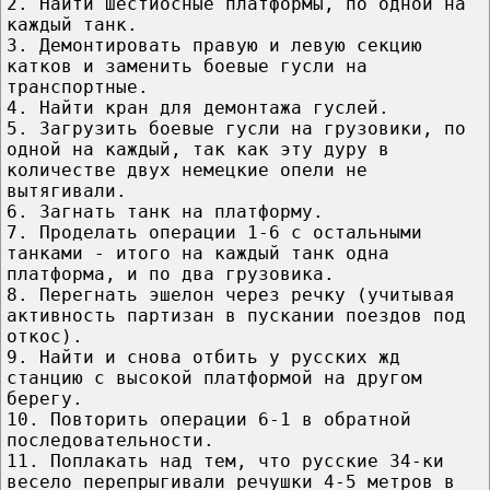
2. Найти шестиосные платформы, по одной на
каждый танк.
3. Демонтировать правую и левую секцию
катков и заменить боевые гусли на
транспортные.
4. Найти кран для демонтажа гуслей.
5. Загрузить боевые гусли на грузовики, по
одной на каждый, так как эту дуру в
количестве двух немецкие опели не
вытягивали.
6. Загнать танк на платформу.
7. Проделать операции 1-6 с остальными
танками - итого на каждый танк одна
платформа, и по два грузовика.
8. Перегнать эшелон через речку (учитывая
активность партизан в пускании поездов под
откос).
9. Найти и снова отбить у русских жд
станцию с высокой платформой на другом
берегу.
10. Повторить операции 6-1 в обратной
последовательности.
11. Поплакать над тем, что русские 34-ки
весело перепрыгивали речушки 4-5 метров в