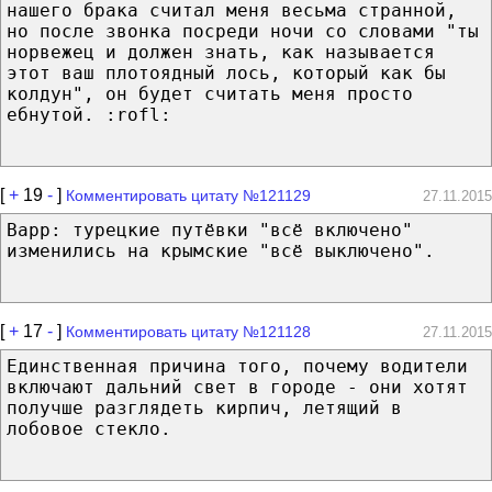
нашего брака считал меня весьма странной,
но после звонка посреди ночи со словами "ты
норвежец и должен знать, как называется
этот ваш плотоядный лось, который как бы
колдун", он будет считать меня просто
ебнутой. :rofl:
[
+
19
-
]
Комментировать цитату №121129
27.11.2015
Варр: турецкие путёвки "всё включено"
изменились на крымские "всё выключено".
[
+
17
-
]
Комментировать цитату №121128
27.11.2015
Единственная причина того, почему водители
включают дальний свет в городе - они хотят
получше разглядеть кирпич, летящий в
лобовое стекло.