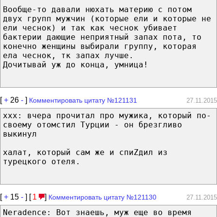
Вообще-то давали нюхать материю с потом
двух групп мужчин (которые ели и которые не
ели чеснок) и так как чеснок убивает
бактерии дающие неприятный запах пота, то
конечно женщины выбирали группу, которая
ела чеснок, тк запах лучше.
Дочитывай уж до конца, умница!
[
+
26
-
]
Комментировать цитату №121131
27.11.2015
xxx: вчера прочитал про мужика, который по-
своему отомстил Турции - он брезгливо
выкинул
халат, который сам же и спиZдил из
турецкого отеля.
[
+
15
-
] [
1
]
Комментировать цитату №121130
27.11.2015
Neradence: Вот знаешь, муж еще во время