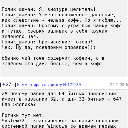
Полик_шаман: Я, внатуре целитель!
Полик_шаман: У меня повышенное давление,
как следствие - нельзя кофе. Но я люблю...
Полик_шаман: Поэтому с утра пью чашку кофе
и тутже, сверку заливаю в себя кружак
зеленого чая.
Полик_шаман: Противоядие готово!
Чех: Ну да, псевдоним оправдан)))
обычно чай тоже содержит кофеин, а в
зелёном его даже больше, чем в кофе.
[
+
27
-
]
Комментировать цитату №121139
27.11.2015
>А почему папка для 64-битных приложений
имеет в названии 32, а для 32-битных — 64?
Где >логика?
Логики тут нет.
System32 - классическое название основной
системной папки Windows со времен первых