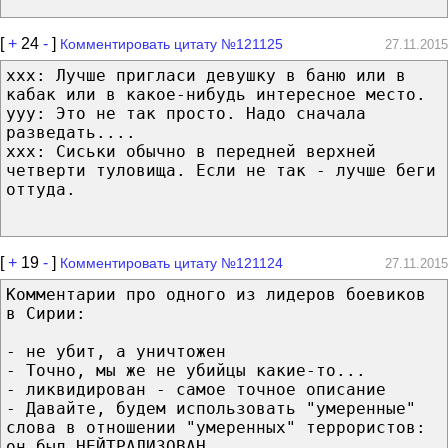
[
+
24
-
]
Комментировать цитату №121125
27.11.2015
ххх: Лучше пригласи девушку в баню или в
кабак или в какое-нибудь интересное место.
ууу: Это не так просто. Надо сначала
разведать....
ххх: Сиськи обычно в передней верхней
четверти туловища. Если не так - лучше беги
оттуда.
[
+
19
-
]
Комментировать цитату №121124
27.11.2015
Комментарии про одного из лидеров боевиков
в Сирии:
- не убит, а уничтожен
- Точно, мы же не убийцы какие-то...
- ликвидирован - самое точное описание
- Давайте, будем использовать "умеренные"
слова в отношении "умеренных" террористов:
он был НЕЙТРАЛИЗОВАН