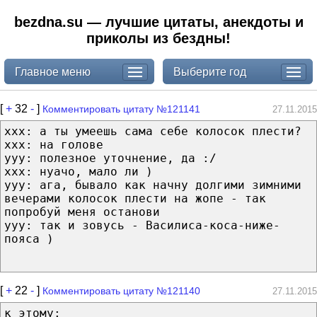
bezdna.su — лучшие цитаты, анекдоты и
приколы из бездны!
Главное меню
Выберите год
[
+
32
-
]
Комментировать цитату №121141
27.11.2015
ххх: а ты умеешь сама себе колосок плести?
ххх: на голове
ууу: полезное уточнение, да :/
ххх: нуачо, мало ли )
ууу: ага, бывало как начну долгими зимними
вечерами колосок плести на жопе - так
попробуй меня останови
ууу: так и зовусь - Василиса-коса-ниже-
пояса )
[
+
22
-
]
Комментировать цитату №121140
27.11.2015
к этому: