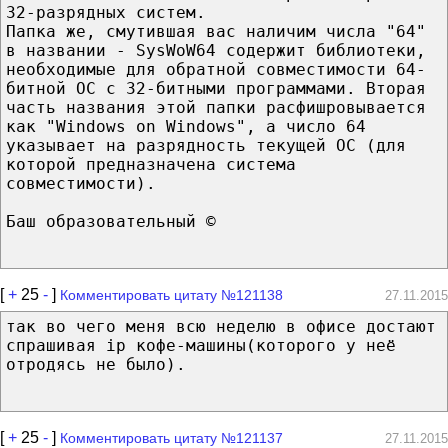
32-разрядных систем.
Папка же, смутившая вас наличим числа "64"
в названии - SysWoW64 содержит библиотеки,
необходимые для обратной совместимости 64-
битной ОС с 32-битными программами. Вторая
часть названия этой папки расфишровывается
как "Windows on Windows", а число 64
указывает на разрядность текущей ОС (для
которой предназначена система
совместимости).
Баш образовательный ©
[
+
25
-
]
Комментировать цитату №121138
27.11.2015
так во чего меня всю неделю в офисе достают
спрашивая ip кофе-машины(которого у неё
отродясь не было).
[
+
25
-
]
Комментировать цитату №121137
27.11.2015