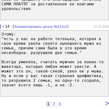
САМИ ПЛАТЯТ за доставленное ее книгами
удовольствие.
[
+
14
-
]
Комментировать цитату №121122
27.11.2015
Этому:
"есть у нас на работе тетенька, которая в
свое время увела своего нынешнего мужа из
семьи, причем сама была в это время
несвободна. разрушили две семьи."
Всегда умиляла, считать мужчин за каких-то
животных, которых любая может увести. А
может это он, такой-сякой, увел ее у мужа.
Ну и если у вас такая странная арифметика,
то разрушила 2 семьи, но одну-то создала,
значит всего лишь -1, а не -2.
>
1
2
3