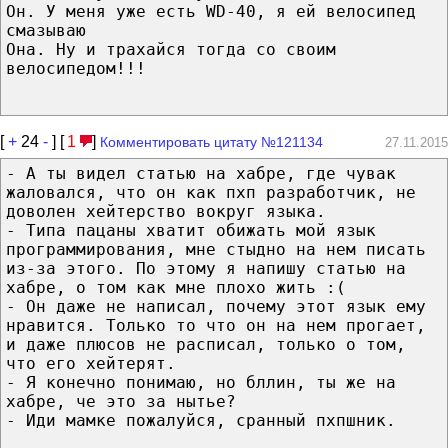
Он. У меня уже есть WD-40, я ей велосипед
смазываю
Она. Ну и трахайся тогда со своим
велосипедом!!!
[
+
24
-
] [
1
]
Комментировать цитату №121134
27.11.2015
- А ты видел статью на хабре, где чувак
жаловался, что он как пхп разработчик, не
доволен хейтерство вокруг языка.
- Типа пацаны хватит обижать мой язык
программирования, мне стыдно на нем писать
из-за этого. По этому я напишу статью на
хабре, о том как мне плохо жить :(
- Он даже не написал, почему этот язык ему
нравится. Только то что он на нем прогает,
и даже плюсов не расписал, только о том,
что его хейтерят.
- Я конечно понимаю, но бллин, ты же на
хабре, че это за нытье?
- Иди мамке пожалуйся, сранный пхпшник.