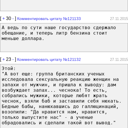
[
+
30
-
]
Комментировать цитату №121133
27.11.2015
А ведь по сути наше государство сдержало
обещание, и теперь литр бензина стоит
меньше доллара.
[
+
23
-
]
Комментировать цитату №121132
27.11.2015
Этой:
"А вот еще: группа британских ученых
исследовала сексуальную реакцию женщин на
запахи от мужчин, и пришла к выводу: дам
возбуждает запах... чеснока! То есть,
собрались мужики, которые любят жрать
чеснок, взяли баб и заставили себя нюхать.
Бедные бабы, нанюхавшись до галлюцинаций,
возопили: "Да нравится нам, нравится,
только выпустите нас" - а ученые
обрадовались и сделали такой вот вывод."