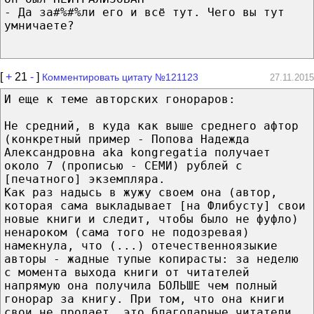
- Да за#%#%ли его и всё тут. Чего вы тут
умничаете?
[
+
21
-
]
Комментировать цитату №121123
27.11.2015
И еще к теме авторских гонораров:
Не средний, в куда как выше среднего афтор
(конкретный пример - Попова Надежда
Александровна aka kongregatia получает
около 7 (прописью - СЕМИ) рублей с
[печатного] экземпляра.
Как раз надысь в жужу своем она (автор,
которая сама выкладывает [на Флибусту] свои
новые книги и следит, чтобы было не фуфло)
ненароком (сама того не подозревая)
намекнула, что (...) отечественноязыкие
авторы - жадные тупые копирасты: за неделю
с момента выхода книги от читателей
напрямую она получила БОЛЬШЕ чем полный
гонорар за книгу. При том, что она книги
свои не продает, это благодарные читатели