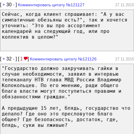
[
+
30
-
]
Комментировать цитату №121127
27.11.2015
Сейчас, когда клиент спрашивает: "А у вас
симпатичные обезьяны есть?", так и хочется
уточнить: "Это вы про ассортимент
календарей на следующий год, или про
коллектив в целом?"
[
+
32
-
] [
1
]
Комментировать цитату №121126
27.11.2015
"Государство должно закручивать гайки в
случае необходимости, заявил в интервью
телеканалу НТВ глава МВД России Владимир
Колокольцев. По его мнению, ради общего
блага власти могут поступиться правами и
обязанностями граждан."
А предыдущие 15 лет, блядь, государство что
делало? Где оно это пресловутое благо
общее? Где безопасность, достаток, где,
блядь, суки вы лживые?