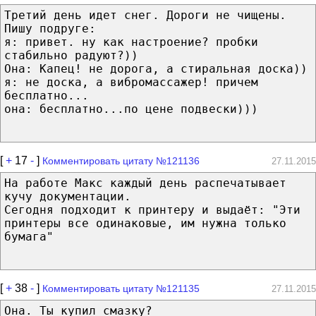
Третий день идет снег. Дороги не чищены.
Пишу подруге:
я: привет. ну как настроение? пробки
стабильно радуют?))
Она: Капец! не дорога, а стиральная доска))
я: не доска, а вибромассажер! причем
бесплатно...
она: бесплатно...по цене подвески)))
[
+
17
-
]
Комментировать цитату №121136
27.11.2015
На работе Макс каждый день распечатывает
кучу документации.
Сегодня подходит к принтеру и выдаёт: "Эти
принтеры все одинаковые, им нужна только
бумага"
[
+
38
-
]
Комментировать цитату №121135
27.11.2015
Она. Ты купил смазку?