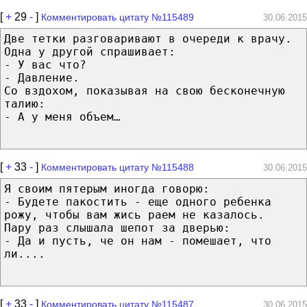
[
+
29
-
]
Комментировать цитату №115489
30.06.2015
Две тетки разговаривают в очереди к врачу.
Одна у другой спрашивает:
- У вас что?
- Давление.
Со вздохом, показывая на свою бесконечную
талию:
- А у меня объем…
[
+
33
-
]
Комментировать цитату №115488
30.06.2015
Я своим пятерым иногда говорю:
- Будете пакостить - еще одного ребенка
рожу, чтобы вам жись раем не казалось.
Пару раз слышала шепот за дверью:
- Да и пусть, че он нам - помешает, что
ли....
[
+
33
-
]
Комментировать цитату №115487
30.06.2015