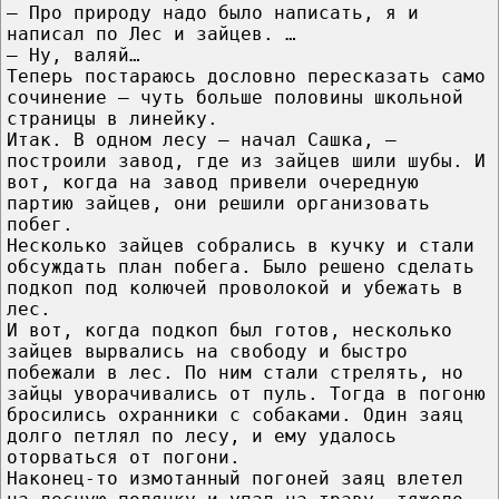
— Про природу надо было написать, я и
написал по Лес и зайцев. …
— Ну, валяй…
Теперь постараюсь дословно пересказать само
сочинение — чуть больше половины школьной
страницы в линейку.
Итак. В одном лесу — начал Сашка, —
построили завод, где из зайцев шили шубы. И
вот, когда на завод привели очередную
партию зайцев, они решили организовать
побег.
Несколько зайцев собрались в кучку и стали
обсуждать план побега. Было решено сделать
подкоп под колючей проволокой и убежать в
лес.
И вот, когда подкоп был готов, несколько
зайцев вырвались на свободу и быстро
побежали в лес. По ним стали стрелять, но
зайцы уворачивались от пуль. Тогда в погоню
бросились охранники с собаками. Один заяц
долго петлял по лесу, и ему удалось
оторваться от погони.
Наконец-то измотанный погоней заяц влетел