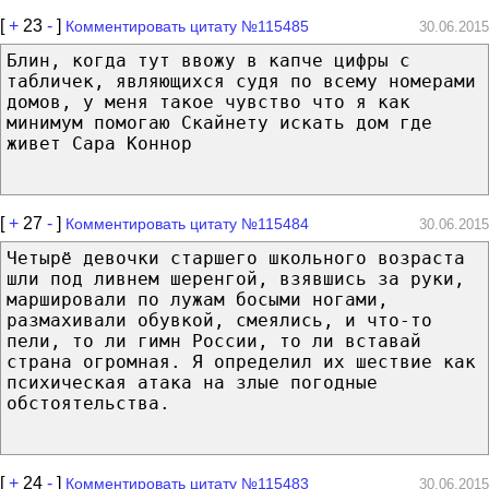
[
+
23
-
]
Комментировать цитату №115485
30.06.2015
Блин, когда тут ввожу в капче цифры с
табличек, являющихся судя по всему номерами
домов, у меня такое чувство что я как
минимум помогаю Скайнету искать дом где
живет Сара Коннор
[
+
27
-
]
Комментировать цитату №115484
30.06.2015
Четырё девочки старшего школьного возраста
шли под ливнем шеренгой, взявшись за руки,
маршировали по лужам босыми ногами,
размахивали обувкой, смеялись, и что-то
пели, то ли гимн России, то ли вставай
страна огромная. Я определил их шествие как
психическая атака на злые погодные
обстоятельства.
[
+
24
-
]
Комментировать цитату №115483
30.06.2015