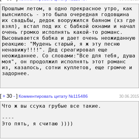
Прошлым летом, в одно прекрасное утро, как
выяснилось - это была очередная годовщина
их свадьбы, дедок вооружился баяном (хз где
взял), встал под их с бабкой окнами и начал
очень громко исполнять какой-то романс.
Высовывается бабка и дает очень неожиданную
реакцию: "Мудень старый, я ж эту песню
ненавижу!!!!". Дед среагировал еще
неожиданнее. Со словами:"Все для тебя, душа
моя", он продолжил исполнять этот романс
из, казалось, сотни куплетов, еще громче и
задорнее.
[
+
30
-
]
Комментировать цитату №115486
30.06.2015
Что ж вы ссука грубые все такие.
----
Это пять, я считаю ))))