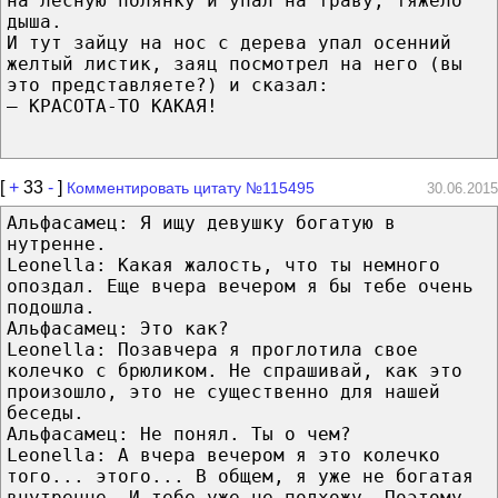
на лесную полянку и упал на траву, тяжело
дыша.
И тут зайцу на нос с дерева упал осенний
желтый листик, заяц посмотрел на него (вы
это представляете?) и сказал:
— КРАСОТА-ТО КАКАЯ!
[
+
33
-
]
Комментировать цитату №115495
30.06.2015
Альфасамец: Я ищу девушку богатую в
нутренне.
Leonella: Какая жалость, что ты немного
опоздал. Еще вчера вечером я бы тебе очень
подошла.
Альфасамец: Это как?
Leonella: Позавчера я проглотила свое
колечко с брюликом. Не спрашивай, как это
произошло, это не существенно для нашей
беседы.
Альфасамец: Не понял. Ты о чем?
Leonella: А вчера вечером я это колечко
того... этого... В общем, я уже не богатая
внутренне. И тебе уже не подхожу. Поэтому