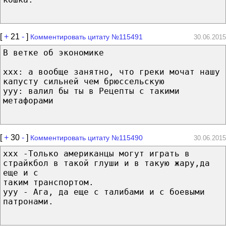
[
+
21
-
]
Комментировать цитату №115491
30.06.2015
В ветке об экономике
xxx: а вообще занятно, что греки мочат нашу
капусту сильней чем брюссельскую
yyy: валил бы ты в Рецепты с такими
метафорами
[
+
30
-
]
Комментировать цитату №115490
30.06.2015
xxx -Только американцы могут играть в
страйкбол в такой глуши и в такую жару,да
еще и с
таким транспортом.
yyy - Ага, да еще с талибами и с боевыми
патронами.