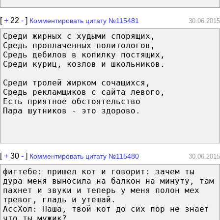
[
+
22
-
]
Комментировать цитату №115481
30.06.2015
Среди жирных с худыми спорящих,
Средь проплаченных политологов,
Средь дебилов в копилку постящих,
Среди куриц, козлов и школьников.
Среди тролей жирком сочащихся,
Средь рекламщиков с сайта левого,
Есть приятное обстоятельство
Пара шутников - это здорово.
[
+
30
-
]
Комментировать цитату №115480
30.06.2015
фигтебе: пришел кот и говорит: зачем ты
дура меня выносила на балкон на минуту, там
пахнет и звуки и теперь у меня полон мех
тревог, гладь и утешай.
АссХол: Паша, твой кот до сих пор не знает
что ты мужик?