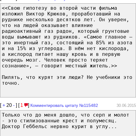
<<Свою гипотезу во второй части фильма
изложил Виктор Крюков, проработавший на
руднике несколько десятков лет. Он уверен,
что на людей оказывает влияние
радиоактивный газ радон, который грунтовые
воды вымывают из рудников. «Самое главное —
это инертный газ, состоящий на 85% из азота
и на 15% из углерода. В нём нет кислорода,
а кислород питает нашу кровь и в первую
очередь мозг. Человек просто теряет
сознание», — говорит местный житель.>>
Пилять, что курят эти люди? Не учебники это
точно.
[
+
20
-
] [
1
]
Комментировать цитату №115482
30.06.2015
Только что до меня дошло, что серп и молот
- это стилизованные крест и полумесяц.
Доктор Геббельс нервно курит в углу...