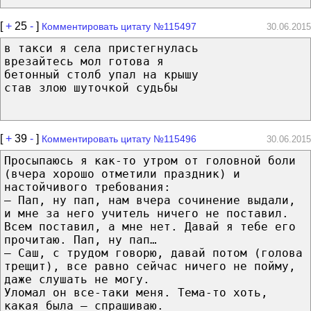
[
+
25
-
]
Комментировать цитату №115497
30.06.2015
в такси я села пристегнулась
врезайтесь мол готова я
бетонный столб упал на крышу
став злою шуточкой судьбы
[
+
39
-
]
Комментировать цитату №115496
30.06.2015
Просыпаюсь я как-то утром от головной боли
(вчера хорошо отметили праздник) и
настойчивого требования:
— Пап, ну пап, нам вчера сочинение выдали,
и мне за него учитель ничего не поставил.
Всем поставил, а мне нет. Давай я тебе его
прочитаю. Пап, ну пап…
— Саш, с трудом говорю, давай потом (голова
трещит), все равно сейчас ничего не пойму,
даже слушать не могу.
Уломал он все-таки меня. Тема-то хоть,
какая была — спрашиваю.