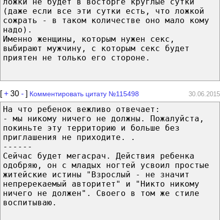
ложки не будет в восторге круглые сутки
(даже если все эти сутки есть, что ложкой
сожрать - в таком количестве оно мало кому
надо).
Именно женщины, которым нужен секс,
выбирают мужчину, с которым секс будет
приятен не только его стороне.
[
+
30
-
]
Комментировать цитату №115498
30.06.2015
На что ребенок вежливо отвечает:
- мы никому ничего не должны. Пожалуйста,
покиньте эту территорию и больше без
приглашения не приходите. .
------
Сейчас будет мегасрач. Действия ребенка
одобряю, он с младых ногтей усвоил простые
житейские истины "Взрослый - не значит
непререкаемый авторитет" и "Никто никому
ничего не должен". Своего в том же стиле
воспитываю.