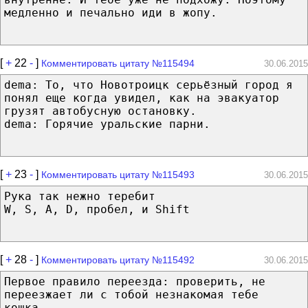
медленно и печально иди в жопу.
[
+
22
-
]
Комментировать цитату №115494
30.06.2015
dema: То, что Новотроицк серьёзный город я
понял еще когда увидел, как на эвакуатор
грузят автобусную остановку.
dema: Горячие уральские парни.
[
+
23
-
]
Комментировать цитату №115493
30.06.2015
Рука так нежно теребит
W, S, A, D, пробел, и Shift
[
+
28
-
]
Комментировать цитату №115492
30.06.2015
Первое правило переезда: проверить, не
переезжает ли с тобой незнакомая тебе
кошка.