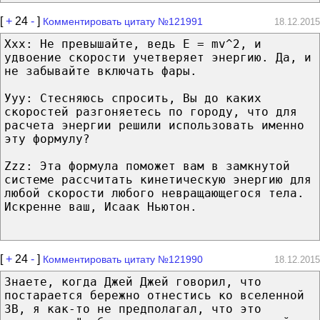
[
+
24
-
]
Комментировать цитату №121991
18.12.2015
Ххх: Не превышайте, ведь E = mv^2, и
удвоение скорости учетверяет энергию. Да, и
не забывайте включать фары.
Ууу: Стесняюсь спросить, Вы до каких
скоростей разгоняетесь по городу, что для
расчета энергии решили использовать именно
эту формулу?
Zzz: Эта формула поможет вам в замкнутой
системе рассчитать кинетическую энергию для
любой скорости любого невращающегося тела.
Искренне ваш, Исаак Ньютон.
[
+
24
-
]
Комментировать цитату №121990
18.12.2015
Знаете, когда Джей Джей говорил, что
постарается бережно отнестись ко вселенной
ЗВ, я как-то не предполагал, что это