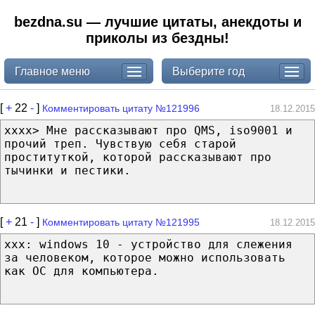
bezdna.su — лучшие цитаты, анекдоты и
приколы из бездны!
Главное меню
Выберите год
[
+
22
-
]
Комментировать цитату №121996
18.12.2015
xxxx> Мне рассказывают про QMS, iso9001 и
прочий треп. Чувствую себя старой
проституткой, которой рассказывают про
тычинки и пестики.
[
+
21
-
]
Комментировать цитату №121995
18.12.2015
xxx: windows 10 - устройство для слежения
за человеком, которое можно использовать
как ОС для компьютера.