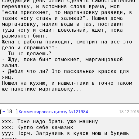
следующий день решил сделать самостоятельно
перевязку, и вспомнив слова врача, мол
"если присохнет, то марганцовку разведи, в
тазик ногу ставь и заливай". Нашел дома
марганцовку, налил воды в таз, поставил
туда ногу и сидит довольный, ждет, пока
размокнет бинт.
Жена с работы приходит, смотрит на все это
дело и спрашивает:
- Ты че делаешь?
- Жду, пока бинт отмокнет, марганцовкой
залил.
- Дебил что ли? Это пасхальная краска для
яиц.
Пошел на кухню, и нашел-таки в точно таком
же пакетике марганцовку...
[
+
18
-
]
Комментировать цитату №121984
18.12.2015
xxx: Тоже надо брать уже машину
xxx: Куплю себе камазик
yyy: Норм. Загрузишь в кузов мою и будешь