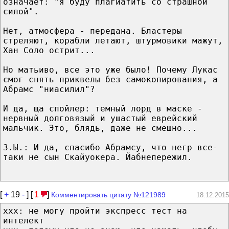
означает: "я буду плагиатить со страшной
силой".
Нет, атмосфера - передана. Бластеры
стреляют, корабли летают, штурмовики мажут,
Хан Соло острит...
Но матьиво, все это уже было! Почему Лукас
смог снять приквелы без самокопирования, а
Абрамс "ниасилил"?
И да, ща спойлер: темный лорд в маске -
нервный долговязый и ушастый еврейский
мальчик. Это, блядь, даже не смешно...
З.Ы.: И да, спасибо Абрамсу, что негр все-
таки не сын Скайуокера. Йабнепережил.
[
+
19
-
] [
1
]
Комментировать цитату №121989
18.12.2015
ххх: не могу пройти экспресс тест на
интелект