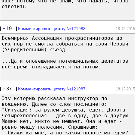
ххх: потому что не знаю, что нажать, чтобы
ответить
[
+
19
-
]
Комментировать цитату №121988
18.12.2015
Всемирная Ассоциация прокрастинаторов до
сих пор не смогла собраться на свой Первый
(Учредительный) съезд.
...Да и оповещение потенциальных делегатов
всё время откладывается на потом.
[
+
37
-
]
Комментировать цитату №121987
18.12.2015
Эту историю рассказал инструктор по
вождению. Далее со слов последнего:
"Ситуация: за рулем девушка, едет. Дорога
четырехполосная - две в одну, две в другую.
Машин нет, никто не мешает. Она и едет -
ровно между полосами. Спрашиваю:
- Скажи-ка мне, а по какой полосе мы едем?