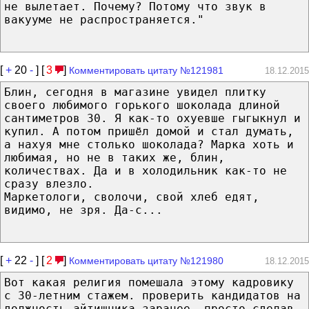
не вылетает. Почему? Потому что звук в
вакууме не распространяется."
[
+
20
-
] [
3
]
Комментировать цитату №121981
18.12.2015
Блин, сегодня в магазине увидел плитку
своего любимого горького шоколада длиной
сантиметров 30. Я как-то охуевше гыгыкнул и
купил. А потом пришёл домой и стал думать,
а нахуя мне столько шоколада? Марка хоть и
любимая, но не в таких же, блин,
количествах. Да и в холодильник как-то не
сразу влезло.
Маркетологи, сволочи, свой хлеб едят,
видимо, не зря. Да-с...
[
+
22
-
] [
2
]
Комментировать цитату №121980
18.12.2015
Вот какая религия помешала этому кадровику
с 30-летним стажем. проверить кандидатов на
должность айтишника заранее, просто сделав