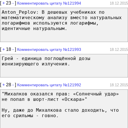
[
+
23
-
]
Комментировать цитату №121994
18.12.2015
Anton_Peplov: В дешевых учебниках по
математическому анализу вместо натуральных
логарифмов используются логарифмы,
идентичные натуральным.
[
+
18
-
]
Комментировать цитату №121993
18.12.2015
Грей - единица поглощённой дозы
ионизирующего излучения.
[
+
28
-
]
Комментировать цитату №121992
18.12.2015
"Михалков оказался прав: «Солнечный удар»
не попал в шорт-лист «Оскара»"
Ну, даже до Михалкова стало доходить, что
его срильмы - говно.