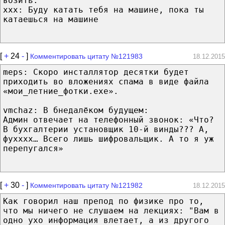
возить.
xxx: Буду катать тебя на машине, пока ты
катаешься на машине
[
+
24
-
]
Комментировать цитату №121983
18.12.2015
meps: Скоро инсталлятор десятки будет
приходить во вложениях спама в виде файла
«мои_летние_фотки.ехе».
vmchaz: В бнедалёком будущем:
Админ отвечает на телефонный звонок: «Что?
В бухгалтерии установщик 10-й винды??? А,
фухххх… Всего лишь шифровальщик. А то я уж
перепугался»
[
+
30
-
]
Комментировать цитату №121982
18.12.2015
Как говорил наш препод по физике про то,
что мы ничего не слушаем на лекциях: "Вам в
одно ухо информация влетает, а из другого