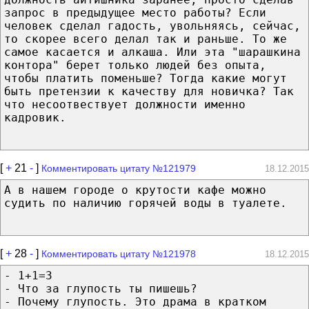
запрос в предыдущее место работы? Если
человек сделал гадость, увольняясь, сейчас,
то скорее всего делал так и раньше. То же
самое касается и алкаша. Или эта "шарашкина
контора" берет только людей без опыта,
чтобы платить поменьше? Тогда какие могут
быть претензии к качеству для новичка? Так
что несоотвествует должности именно
кадровик.
[
+
21
-
]
Комментировать цитату №121979
18.12.2015
А в нашем городе о крутости кафе можно
судить по наличию горячей воды в туалете.
[
+
28
-
]
Комментировать цитату №121978
18.12.2015
- 1+1=3
- Что за глупость ты пишешь?
- Почему глупость. Это драма в кратком