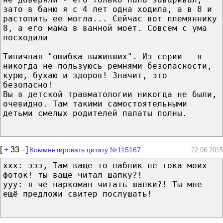
зато в баню я с 4 лет одна ходила, а в 8 и
растопить ее могла... Сейчас вот племяннику
8, а его мама в ванной моет. Совсем с ума
посходили
Типичная "ошибка выживших". Из серии - я
никогда не пользуюсь ремнями безопасности,
курю, бухаю и здоров! Значит, это
безопасно!
Вы в детской травматологии никогда не были,
очевидно. Там такими самостоятельными
детьми смелых родителей палаты полны.
[
+
33
-
]
Комментировать цитату №115167
22.06.2015
xxx: эээ, Там ваще то паблик не тока моих
фоток! ты ваще читал шапку?!
yyy: я че наркоман читать шапки?! Ты мне
ещё предложи свитер послушать!