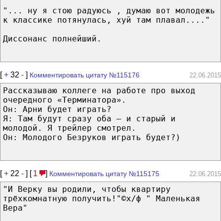
"... ну я стою радуюсь , думаю вот молодежь
к классике потянулась, хуй там плавал...."
Диссонанс полнейший.
[
+
32
-
]
Комментировать цитату №115176
22.06.2015
Рассказываю коллеге на работе про выход
очередного «Терминатора».
Он: Арни будет играть?
Я: Там будут сразу оба — и старый и
молодой. Я трейлер смотрел.
Он: Молодого Безруков играть будет?)
[
+
22
-
] [
1
]
Комментировать цитату №115175
22.06.2015
"И Верку вы родили, чтобы квартиру
трёхкомнатную получить!"©х/ф " Маленькая
Вера"