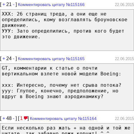
[
+
21
-
]
Комментировать цитату №115166
22.06.2015
ХХХ: 26 страниц треда, а они еще не
определились, кому возглавлять броуновское
движение.
УУУ: Зато определились, против кого будет
это движение.
[
+
24
-
]
Комментировать цитату №115165
22.06.2015
GT, комментарии к статье о почти
вертикальном взлете новой модели Boeing:
xxx: Интересно, почему нет срыва потока?
yyy: Глупое, конечно, предположение, но
вдруг в Boeing знают аэродинамику?
[
+
48
-
] [
1
]
Комментировать цитату №115164
22.06.2015
Если несколько раз жать + на одной и той же
цитате, так забавно рожи корчит! ^_^