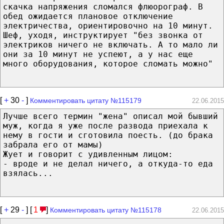
скачка напряжения сломался флюорограф. В
обед ожидается плановое отключение
электричества, ориентировочно на 10 минут.
Шеф, уходя, инструктирует "без звонка от
электриков ничего не включать. А то мало ли
они за 10 минут не успеют, а у нас еще
много оборудования, которое сломать можно"
[
+
30
-
]
Комментировать цитату №115179
22.06.2015
Лучше всего термин "жена" описал мой бывший
муж, когда я уже после развода приехала к
нему в гости и сготовила поесть. (до брака
забрала его от мамы)
Жует и говорит с удивленным лицом:
- вроде и не делал ничего, а откуда-то еда
взялась...
[
+
29
-
] [
1
]
Комментировать цитату №115178
22.06.2015