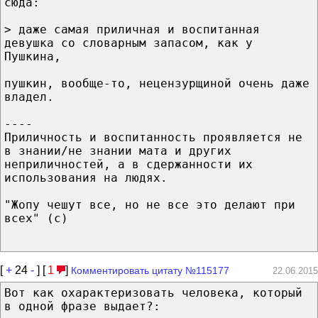
сюда:
> даже самая приличная и воспитанная
девушка со словарным запасом, как у
Пушкина,
пушкин, вообще-то, нецензурщиной очень даже
владел.
----
Приличность и воспитанность проявляется не
в знании/не знании мата и других
неприличностей, а в сдержанности их
использования на людях.
"Жопу чешут все, но не все это делают при
всех" (с)
[
+
24
-
] [
1
]
Комментировать цитату №115177
22.06.2015
Вот как охарактеризовать человека, который
в одной фразе выдает?: