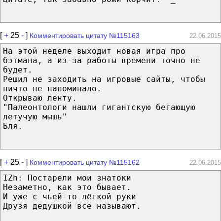
[
+
25
-
]
Комментировать цитату №115163
22.06.2015
На этой неделе выходит новая игра про
бэтмана, а из-за работы времени точно не
будет.
Решил не заходить на игровые сайты, чтобы
ничто не напоминало.
Открываю ленту.
"Палеонтологи нашли гигантскую бегающую
летучую мышь"
Бля.
[
+
25
-
]
Комментировать цитату №115162
22.06.2015
IZh: Постарели мои знатоки
Незаметно, как это бывает.
И уже с чьей-то лёгкой руки
Друзя дедушкой все называют.