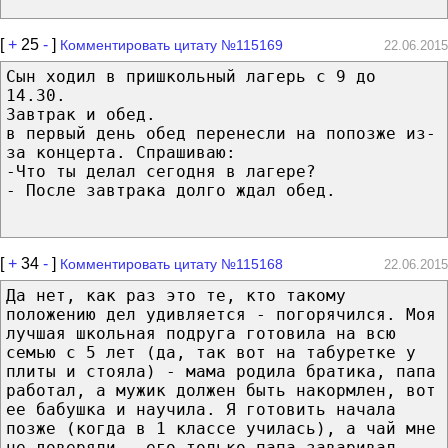
[
+
25
-
]
Комментировать цитату №115169
22.06.2015
Сын ходил в пришкольный лагерь с 9 до
14.30.
Завтрак и обед.
в первый день обед перенесли на попозже из-
за концерта. Спрашиваю:
-Что ты делал сегодня в лагере?
- После завтрака долго ждал обед.
[
+
34
-
]
Комментировать цитату №115168
22.06.2015
Да нет, как раз это те, кто такому
положению дел удивляется - погорячился. Моя
лучшая школьная подруга готовила на всю
семью с 5 лет (да, так вот на табуретке у
плиты и стояла) - мама родила братика, папа
работал, а мужик должен быть накормлен, вот
ее бабушка и научила. Я готовить начала
позже (когда в 1 классе училась), а чай мне
не доверяли - его только папа заваривал,