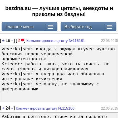
bezdna.su — лучшие цитаты, анекдоты и
приколы из бездны!
Главное меню
Выберите год
[
+
19
-
] [
2
]
Комментировать цитату №115181
22.06.2015
veverkajsem: иногда я ощущаю жгучее чувство
бессилия перед человеческой
некомпетентностью
Krieger: работа такая, чего ты хочешь. не
самая тяжелая и низкооплачиваемая
veverkajsem: я вчера два часа объясняла
интегральные исчисления
veverkajsem: человеку, не знакомому с
диференциалами
[
+
24
-
]
Комментировать цитату №115180
22.06.2015
Работаю в рентгене. Утром из-за сильного