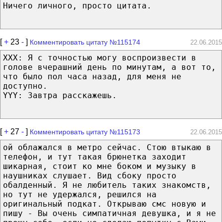
Ничего личного, просто цитата.
[
+
23
-
]
Комментировать цитату №115174
22.06.2015
XXX: Я с точностью могу воспроизвести в
голове вчерашний день по минутам, а вот то,
что было пол часа назад, для меня не
доступно.
YYY: Завтра расскажешь.
[
+
27
-
]
Комментировать цитату №115173
22.06.2015
ой облажался в метро сейчас. Стою втыкаю в
телефон, и тут такая брюнетка заходит
шикарная, стоит ко мне боком и музыку в
наушниках слушает. Вид сбоку просто
обалденный. Я не любитель таких знакомств,
но тут не удержался, решился на
оригинальный подкат. Открываю смс новую и
пишу - Вы очень симпатичная девушка, и я не