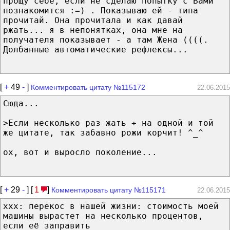
прощу себе, если не сделаю попытку с Вами
познакомится :=) . Показываю ей - типа
прочитай. Она прочитала и как давай
ржать... я в непонятках, она мне на
получателя показывает - а там Жена ((((.
Долбанные автоматические рефлексы...
[
+
49
-
]
Комментировать цитату №115172
22.06.2015
Сюда...
>Если несколько раз жать + на одной и той
же цитате, так забавно рожи корчит! ^_^
ох, вот и выросло поколение...
[
+
29
-
] [
1
]
Комментировать цитату №115171
22.06.2015
ххх: перекос в нашей жизни: стоимость моей
машины вырастет на несколько процентов,
если её заправить