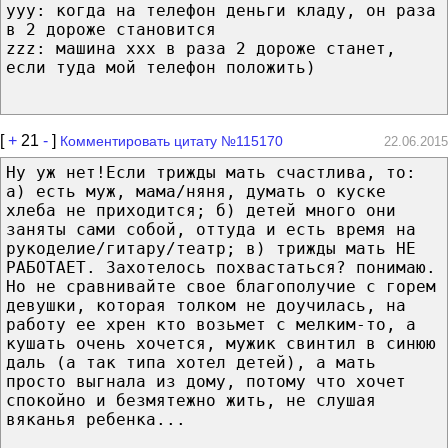
ууу: когда на телефон деньги кладу, он раза
в 2 дороже становится
zzz: машина ххх в раза 2 дороже станет,
если туда мой телефон положить)
[
+
21
-
]
Комментировать цитату №115170
22.06.2015
Ну уж нет!Если трижды мать счастлива, то:
а) есть муж, мама/няня, думать о куске
хлеба не приходится; б) детей много они
заняты сами собой, оттуда и есть время на
рукоделие/гитару/театр; в) трижды мать НЕ
РАБОТАЕТ. Захотелось похвастаться? понимаю.
Но не сравнивайте свое благополучие с горем
девушки, которая толком не доучилась, на
работу ее хрен кто возьмет с мелким-то, а
кушать очень хочется, мужик свинтил в синюю
даль (а так типа хотел детей), а мать
просто выгнала из дому, потому что хочет
спокойно и безмятежно жить, не слушая
вяканья ребенка...