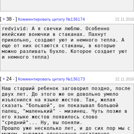
[
+
38
-
]
Комментировать цитату №136174
22.11.2016
redvivid: А я свечки люблю. Особенно
икейские вонючки в стаканах. Пахнут
прикольно, создают уют и немного тепла. А
еще от них остаются стаканы, в которые
можно разливать бухло. Которое создает уют
и немного тепла)
[
+
24
-
]
Комментировать цитату №136173
22.11.2016
Наш старший ребенок заговорил поздно, после
двух лет. До этого же он довольно умело
изъяснился на языке жестов. Так, желая
сказать "большой", он показывал большой
палец, "маленький" - мизинец. Чуть позже в
его языке жестов появилось слово
"средний"... Ну, вы поняли.
Прошло уже несколько лет, и до сих пор мы с
мужем, выражая однозначно негативное