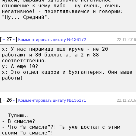
отношение к чему-либо - ну очень, очень
негативное! - переглядываемся и говорим:
"Ну... Средний".
[
+
27
-
]
Комментировать цитату №136172
22.11.2016
х: У нас пирамида еще круче - не 20
работают и 80 балласта, а 2 и 88
соответственно.
у: А еще 10?
х: Это отдел кадров и бухгалтерия. Они выше
работы)
[
+
26
-
]
Комментировать цитату №136171
22.11.2016
- Тупишь.
- В смысле?
- Что “в смысле”?! Ты уже достал с этим
своим “в смысле”!