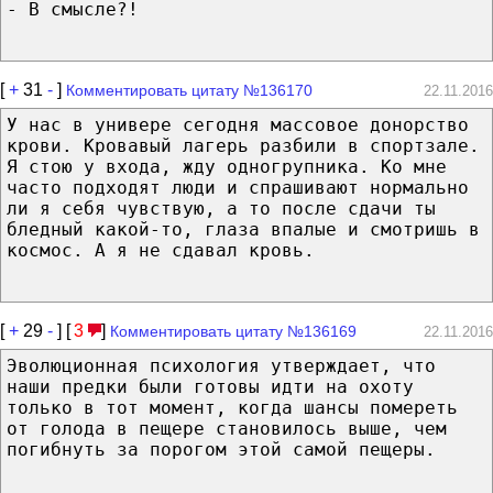
- В смысле?!
[
+
31
-
]
Комментировать цитату №136170
22.11.2016
У нас в универе сегодня массовое донорство
крови. Кровавый лагерь разбили в спортзале.
Я стою у входа, жду одногрупника. Ко мне
часто подходят люди и спрашивают нормально
ли я себя чувствую, а то после сдачи ты
бледный какой-то, глаза впалые и смотришь в
космос. А я не сдавал кровь.
[
+
29
-
] [
3
]
Комментировать цитату №136169
22.11.2016
Эволюционная психология утверждает, что
наши предки были готовы идти на охоту
только в тот момент, когда шансы помереть
от голода в пещере становилось выше, чем
погибнуть за порогом этой самой пещеры.