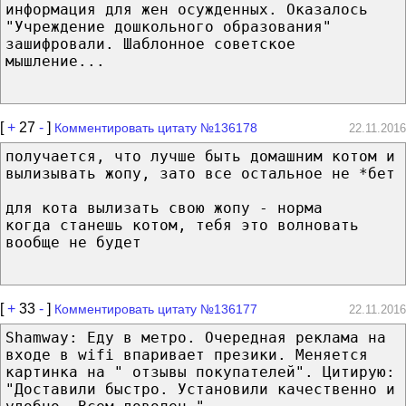
информация для жен осужденных. Оказалось
"Учреждение дошкольного образования"
зашифровали. Шаблонное советское
мышление...
[
+
27
-
]
Комментировать цитату №136178
22.11.2016
получается, что лучше быть домашним котом и
вылизывать жопу, зато все остальное не *бет
для кота вылизать свою жопу - норма
когда станешь котом, тебя это волновать
вообще не будет
[
+
33
-
]
Комментировать цитату №136177
22.11.2016
Shamway: Еду в метро. Очередная реклама на
входе в wifi впаривает презики. Меняется
картинка на " отзывы покупателей". Цитирую:
"Доставили быстро. Установили качественно и