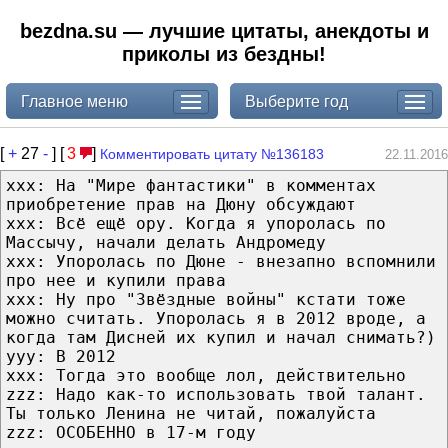
bezdna.su — лучшие цитаты, анекдоты и
приколы из бездны!
Главное меню
Выберите год
[
+
27
-
] [
3
]
Комментировать цитату №136183
22.11.2016
xxx: На "Мире фантастики" в комментах
приобретение прав на Дюну обсуждают
xxx: Всё ещё ору. Когда я упоролась по
Массычу, начали делать Андромеду
xxx: Упоролась по Дюне - внезапно вспомнили
про нее и купили права
xxx: Ну про "Звёздные войны" кстати тоже
можно считать. Упоролась я в 2012 вроде, а
когда там Дисней их купил и начал снимать?)
yyy: В 2012
xxx: Тогда это вообще лол, действительно
zzz: Надо как-то использовать твой талант.
Ты только Ленина не читай, пожалуйста
zzz: ОСОБЕННО в 17-м году