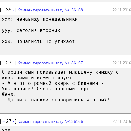
[
+
35
-
]
Комментировать цитату №136168
22.11.2016
xxx: ненавижу понедельники
yyy: сегодня вторник
xxx: ненависть не утихает
[
+
27
-
]
Комментировать цитату №136167
22.11.2016
Старший сын показывает младшему книжку с
животными и комментирует:
- А этот огромный зверь с бивнями -
Ультралиск! Очень опасный зерг...
Жена:
- Да вы с папкой сговорились что ли?!
[
+
27
-
]
Комментировать цитату №136166
22.11.2016
XXX: