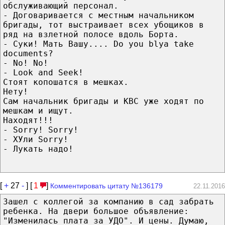
обслуживающий персонал.
- Договаривается с местным начальником
бригады, тот выстраивает всех убощиков в
ряд на взлетной полосе вдоль Борта.
- Суки! Мать Вашу.... Do you blya take
documents?
- No! No!
- Look and Seek!
Стоят копошатся в мешках.
Нету!
Сам начальник бригады и КВС уже ходят по
мешкам и ищут.
Находят!!!
- Sorry! Sorry!
- ХУли Sorry!
- Лукать надо!
[
+
27
-
] [
1
]
Комментировать цитату №136179
22.11.2016
Зашел с коллегой за компанию в сад забрать
ребенка. На двери большое объявление:
"Изменилась плата за УДО". И цены. Думаю,