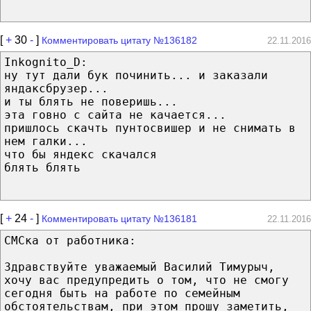
[
+
30
-
]
Комментировать цитату №136182
22.11.2016
Inkognito_D:
ну тут дали бук починить... и заказали
яндаксбрузер...
и ты блять не поверишь...
эта говно с сайта не качается...
пришлось скачть пунтосвишер и не снимать в
нем галки...
что бы яндекс скачался
блять блять
[
+
24
-
]
Комментировать цитату №136181
22.11.2016
СМСка от работника:
Здравствуйте уважаемый Василий Тимурыч,
хочу вас предупредить о том, что не смогу
сегодня быть на работе по семейным
обстоятельствам, при этом прошу заметить,