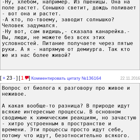
-Ну, хлебом, например. Из пшеницы. Она на
поле растет. Сонышко светит, дождь поливает
- вот она и растет.
-А кто, по-твоему, заводит солнышко?
Человек задумался.
-Ну вот, сам видишь,- сказала канарейка.-
Вы, люди, не можете без всех этих
условностей. Питание получаете через пятые
руки. А я - напрямую от демиурга. Так кто
же из нас более живой?
[
+
23
-
] [
1
]
Комментировать цитату №136164
22.11.2016
Вопрос от биолога к разговору про живое и
неживое.
А какая вообще-то разница? В природе идут
всякие интересные процессы. В основном
сводимые к химическим реакциям, но зачастую
- хитро устроенным в пространстве и
времени. Эти процессы просто идут себе,
потому что идут, безотносительно всякого.