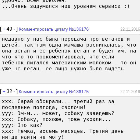
удобно. Всем доволен."
...Очень задумался над уровнем сервиса :)
[
+
49
-
]
Комментировать цитату №136176
22.11.2016
недавно у нас была передача про веганов и
детей. так там одна мамаша распиналась, что
она веган и ее ребенок веган и будет им. на
что кто-то прокоментировал, что если
тебенок питался материнским молоком - то он
уже не веган. ее лицо нужно было видеть
[
+
32
-
]
Комментировать цитату №136175
22.11.2016
xxx: Сарай обокрали... третий раз за
последние полгода, сволочи!
yyy: Эм-м... может, собаку заведешь?
xxx: Собаку, похоже, тоже украли...
yyy: Это как?
xxx: Немка, восемь месяцев. Третий день
нигде найти не могу!