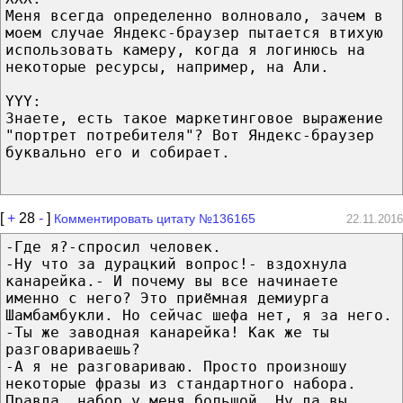
Меня всегда определенно волновало, зачем в
моем случае Яндекс-браузер пытается втихую
использовать камеру, когда я логинюсь на
некоторые ресурсы, например, на Али.
YYY:
Знаете, есть такое маркетинговое выражение
"портрет потребителя"? Вот Яндекс-браузер
буквально его и собирает.
[
+
28
-
]
Комментировать цитату №136165
22.11.2016
-Где я?-спросил человек.
-Ну что за дурацкий вопрос!- вздохнула
канарейка.- И почему вы все начинаете
именно с него? Это приёмная демиурга
Шамбамбукли. Но сейчас шефа нет, я за него.
-Ты же заводная канарейка! Как же ты
разговариваешь?
-А я не разговариваю. Просто произношу
некоторые фразы из стандартного набора.
Правда, набор у меня большой. Ну да вы,