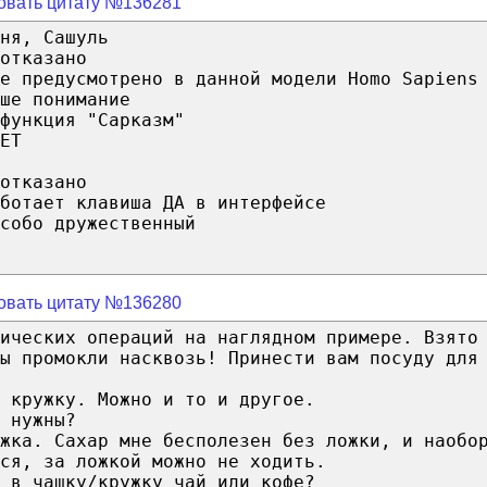
овать цитату №136281
ня, Сашуль
отказано
е предусмотрено в данной модели Homo Sapiens
ше понимание
функция "Сарказм"
ЕТ
отказано
ботает клавиша ДА в интерфейсе
собо дружественный
овать цитату №136280
ических операций на наглядном примере. Взято
ы промокли насквозь! Принести вам посуду для
 кружку. Можно и то и другое.
 нужны?
жка. Сахар мне бесполезен без ложки, и наобо
ся, за ложкой можно не ходить.
 в чашку/кружку чай или кофе?