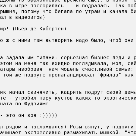
ка в игре поссорилась... и подралась. Так по
рышня, потому что бегала по утрам и качала б
ал в видеоигры)
ир! (Пьер де Кубертен)
о ж с ними там вытворить надо было, чтоб они
а задала им типажи: серьезная бизнес-леди и 
этом на меня так ехидно поглядывала, мол, се
атары изобразят нам модель счастливой семьи:
 той же подруге пропагандировал "фрилав" как
ик начал свинячить, кадрить подруг своей дам
те - угробил пару кустов каких-то экзотическ
ната по Фудзияме...
- это он зря :)))))
л рядом и наслаждался) Розы вянут, у подруги
ачинает экспрессивно размахивать мышкой: "Чт