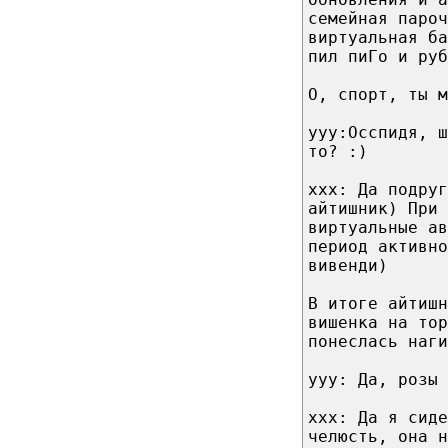
семейная пароч
виртуальная ба
пил пиГо и руб
О, спорт, ты м
yyy:Осспидя, ш
то? :)
xxx: Да подруг
айтишник) При 
виртуальные ав
период активно
вивенди)
В итоге айтишн
вишенка на тор
понеслась наги
yyy: Да, розы 
xxx: Да я сиде
челюсть, она н