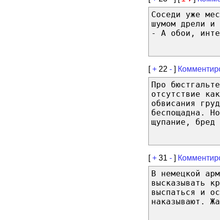
Соседи уже мес
шумом дрели и 
- А обои, инте
[
+
22
-
]
Комментир
Про бюстгальте
отсутствие как
обвисания груд
беспощадна. Но
щупание, бред 
[
+
31
-
]
Комментир
В немецкой арм
высказывать кр
выспаться и ос
наказывают. Жа