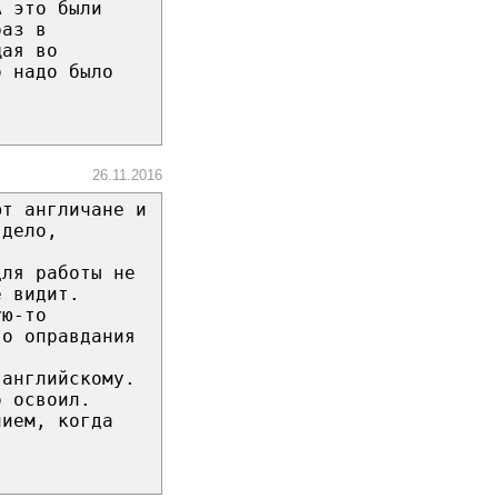
А это были
раз в
щая во
о надо было
26.11.2016
ют англичане и
 дело,
для работы не
е видит.
ую-то
го оправдания
 английскому.
о освоил.
нием, когда