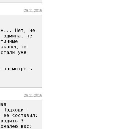
26.11.2016
ож... Нет, не
о одмина, не
етичные
Наконец-то
остали уже
о посмотреть
26.11.2016
мая
. Подходит
о её составил:
еводить 3
пожалею вас: