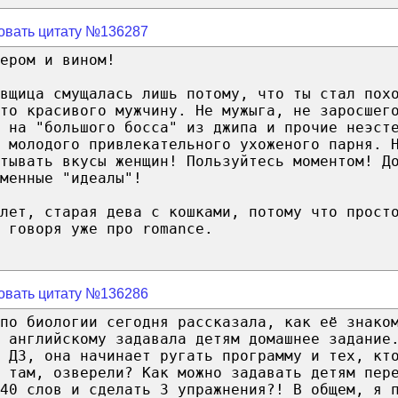
овать цитату №136287
ером и вином!
авщица смущалась лишь потому, что ты стал пох
то красивого мужчину. Не мужыга, не заросшег
 на "большого босса" из джипа и прочие неэст
 молодого привлекательного ухоженого парня. 
тывать вкусы женщин! Пользуйтесь моментом! Д
менные "идеалы"!
лет, старая дева с кошками, потому что прост
 говоря уже про romance.
овать цитату №136286
по биологии сегодня рассказала, как её знако
 английскому задавала детям домашнее задание
 ДЗ, она начинает ругать программу и тех, кт
 там, озверели? Как можно задавать детям пер
40 слов и сделать 3 упражнения?! В общем, я 