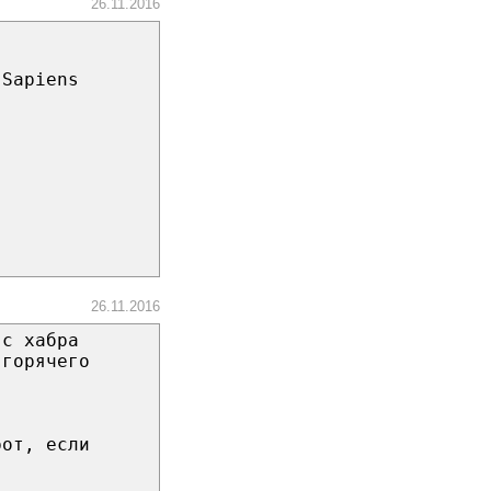
26.11.2016
 Sapiens
26.11.2016
 с хабра
 горячего
рот, если