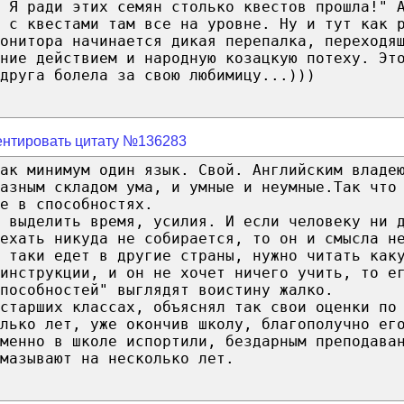
 Я ради этих семян столько квестов прошла!" 
 с квестами там все на уровне. Ну и тут как 
онитора начинается дикая перепалка, переходя
ние действием и народную козацкую потеху. Эт
друга болела за свою любимицу...)))
нтировать цитату №136283
ак минимум один язык. Свой. Английским владе
азным складом ума, и умные и неумные.Так что
е в способностях.
о выделить время, усилия. И если человеку ни 
ехать никуда не собирается, то он и смысла н
 таки едет в другие страны, нужно читать как
 инструкции, и он не хочет ничего учить, то е
пособностей" выглядят воистину жалко.
 старших классах, объяснял так свои оценки по
лько лет, уже окончив школу, благополучно ег
менно в школе испортили, бездарным преподава
мазывают на несколько лет.