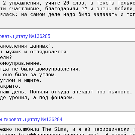
 2 упражнения, учите 20 слов, а текста тольк
ти счастливые, благодарили её и очень любили
ялась: на самом деле надо было задавать и то
овать цитату №136285
ановления данных".
т мужик и оглядывается.
ели?
омоуправление.
гда не было домоуправления.
 оно было за углом.
углом и ищите.
акрыто.
 наш день. Поняли откуда анекдот про пьяного,
де уронил, а под фонарем.
нтировать цитату №136284
ежно полюбила The Sims, и я ей периодически 
ддоны (в оффлайновые времена еще). В какой-т