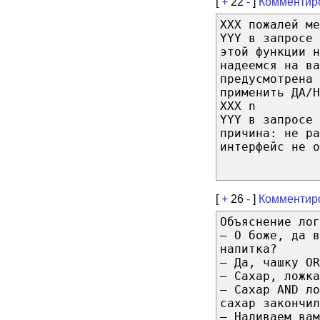
[
+
22
-
]
Комментир
ХХХ пожалей ме
YYY в запросе 
этой функции н
надеемся на ва
предусмотрена 
применить ДА/Н
XXX n
YYY в запросе 
причина: не ра
интерфейс не о
[
+
26
-
]
Комментир
Объяснение лог
— О боже, да в
напитка?
— Да, чашку OR
— Сахар, ложка
— Сахар AND ло
сахар закончил
— Наливаем вам