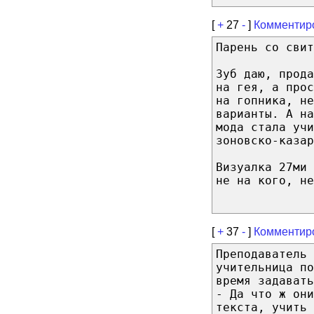
[
+
27
-
]
Комментир
Парень со свит
Зуб даю, прод
на гея, а прос
на гопника, не
варианты. А на
мода стала учи
зоновско-казар
Визуалка 27ми 
не на кого, не
[
+
37
-
]
Комментир
Преподаватель 
учительница по
время задавать
- Да что ж они
текста, учить 