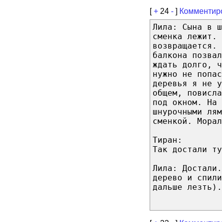
[
+
24
-
]
Комментир
Лила: Сына в ш
сменка лежит. 
возвращается. 
балкона позвал
ждать долго, ч
нужно не попас
деревья я не у
общем, повисла
под окном. На 
шнурочными лям
сменкой. Морал
Тиран:
Так достали ту
Лила: Достали
дерево и спили
дальше лезть).