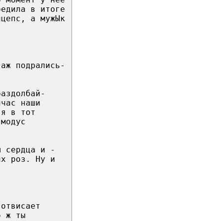
бедила в итоге
ицепс, а мужЫк
 аж подрались-
раздолбай-
йчас наши
 я в тот
 модус
ы сердца и -
их роз. Ну и
 отвисает
о ж ты