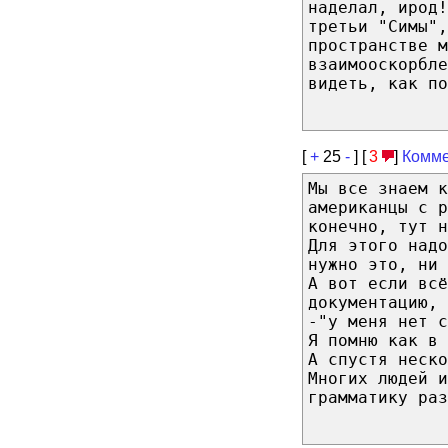
наделал, ирод!
третьи "Симы",
пространстве м
взаимооскорбле
видеть, как по
[
+
25
-
] [
3
]
Комме
Мы все знаем к
американцы с р
конечно, тут н
Для этого над
нужно это, ни 
А вот если всё
документацию,
-"у меня нет с
Я помню как в
А спустя неско
Многих людей и
грамматику раз