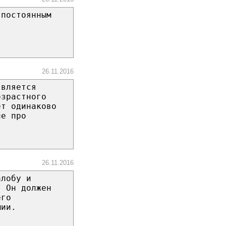
 постоянным
26.11.2016
является
озрастного
ет одинаково
не про
26.11.2016
алобу и
. Он должен
его
мии.