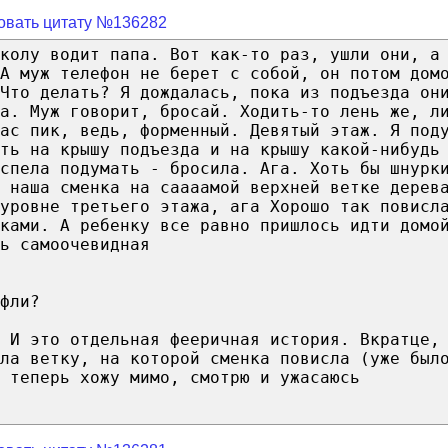
овать цитату №136282
колу водит папа. Вот как-то раз, ушли они, а
А муж телефон не берет с собой, он потом дом
Что делать? Я дождалась, пока из подъезда он
а. Муж говорит, бросай. Ходить-то лень же, л
ас пик, ведь, форменный. Девятый этаж. Я под
ть на крышу подъезда и на крышу какой-нибудь
спела подумать - бросила. Ага. Хоть бы шнурк
 наша сменка на саааамой верхней ветке дерев
уровне третьего этажа, ага Хорошо так повисл
ками. А ребенку все равно пришлось идти домо
ь самоочевидная
фли?
. И это отдельная фееричная история. Вкратце,
ла ветку, на которой сменка повисла (уже был
 теперь хожу мимо, смотрю и ужасаюсь