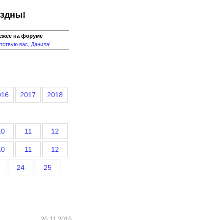
ездны!
ежее на форуме
тствую вас, Данила!
016
2017
2018
10
11
12
10
11
12
24
25
26.11.2016