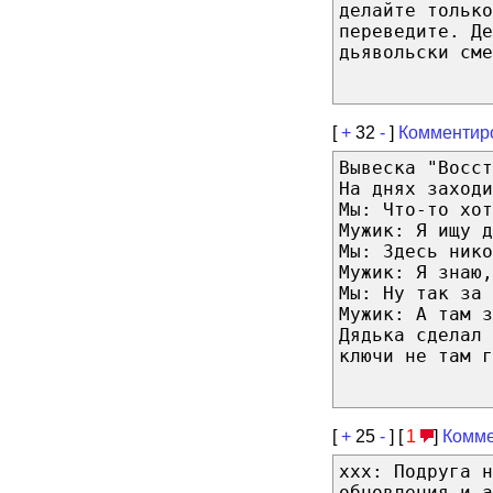
делайте только
переведите. Де
дьявольски сме
[
+
32
-
]
Комментир
Вывеска "Восст
На днях заходи
Мы: Что-то хот
Мужик: Я ищу д
Мы: Здесь нико
Мужик: Я знаю,
Мы: Ну так за 
Мужик: А там з
Дядька сделал
ключи не там г
[
+
25
-
] [
1
]
Комме
xxx: Подруга н
обновления и а