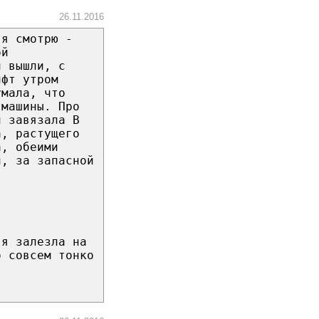
26.11.2016
 я смотрю -
ой
и вышли, с
ифт утром
умала, что
 машины. Про
и завязала В
а, растущего
а, обеими
й, за запасной
 я залезла на
о совсем тонко