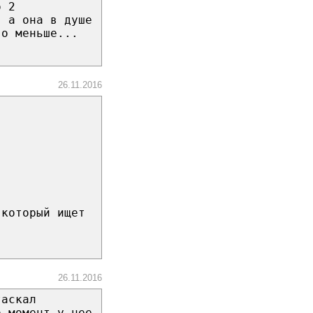
о 2
, а она в душе
го меньше...
26.11.2016
 который ищет
26.11.2016
таскал
о момент у нее