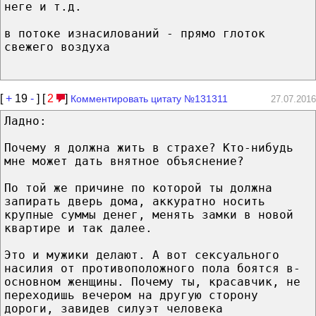
неге и т.д.
в потоке изнасилований - прямо глоток
свежего воздуха
[
+
19
-
] [
2
]
Комментировать цитату №131311
27.07.2016
Ладно:
Почему я должна жить в страхе? Кто-нибудь
мне может дать внятное объяснение?
По той же причине по которой ты должна
запирать дверь дома, аккуратно носить
крупные суммы денег, менять замки в новой
квартире и так далее.
Это и мужики делают. А вот сексуального
насилия от противоположного пола боятся в-
основном женщины. Почему ты, красавчик, не
переходишь вечером на другую сторону
дороги, завидев силуэт человека