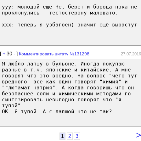
yyy: молодой еще Че, берет и борода пока не
проклюнулись - тестостерону маловато.
xxx: теперь я узбагоен) значит ещё вырастут
[
+
30
-
]
Комментировать цитату №131298
27.07.2016
Я люблю лапшу в бульоне. Иногда покупаю
разные в т.ч. японские и китайские. А мне
говорят что это вредно. На вопрос "чего тут
вредного" все как один говорят "химия" и
"глютамат натрия". А когда говоришь что он
безопаснее соли и химическими методами го
синтезировать невыгодно говорят что "я
тупой".
ОК. Я тупой. А с лапшой что не так?
>
1
2
3