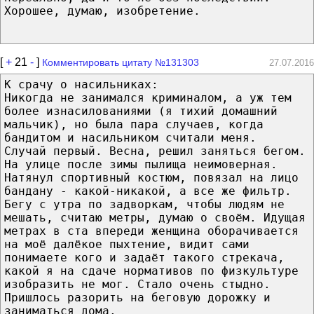
Хорошее, думаю, изобретение.
[
+
21
-
]
Комментировать цитату №131303
27.07.2016
К срачу о насильниках:
Никогда не занимался криминалом, а уж тем
более изнасилованиями (я тихий домашний
мальчик), но была пара случаев, когда
бандитом и насильником считали меня.
Случай первый. Весна, решил заняться бегом.
На улице после зимы пылища неимоверная.
Натянул спортивный костюм, повязал на лицо
бандану - какой-никакой, а все же фильтр.
Бегу с утра по задворкам, чтобы людям не
мешать, считаю метры, думаю о своём. Идущая
метрах в ста впереди женщина оборачивается
на моё далёкое пыхтение, видит сами
понимаете кого и задаёт такого стрекача,
какой я на сдаче нормативов по физкультуре
изобразить не мог. Стало очень стыдно.
Пришлось разорить на беговую дорожку и
заниматься дома.