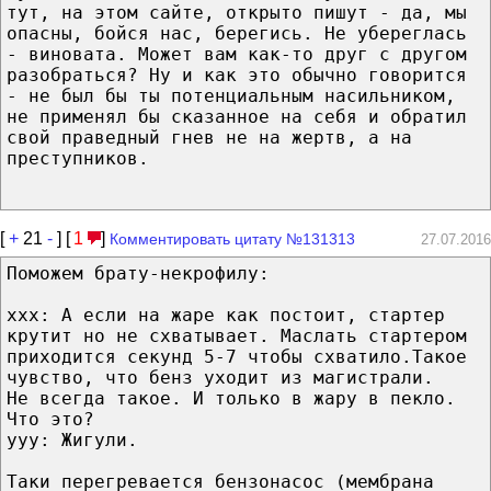
тут, на этом сайте, открыто пишут - да, мы
опасны, бойся нас, берегись. Не убереглась
- виновата. Может вам как-то друг с другом
разобраться? Ну и как это обычно говорится
- не был бы ты потенциальным насильником,
не применял бы сказанное на себя и обратил
свой праведный гнев не на жертв, а на
преступников.
[
+
21
-
] [
1
]
Комментировать цитату №131313
27.07.2016
Поможем брату-некрофилу:
xxx: А если на жаре как постоит, стартер
крутит но не схватывает. Маслать стартером
приходится секунд 5-7 чтобы схватило.Такое
чувство, что бенз уходит из магистрали.
Не всегда такое. И только в жару в пекло.
Что это?
yyy: Жигули.
Таки перегревается бензонасос (мембрана