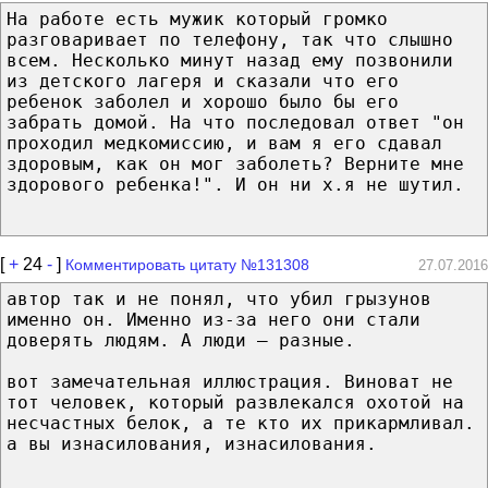
На работе есть мужик который громко
разговаривает по телефону, так что слышно
всем. Несколько минут назад ему позвонили
из детского лагеря и сказали что его
ребенок заболел и хорошо было бы его
забрать домой. На что последовал ответ "он
проходил медкомиссию, и вам я его сдавал
здоровым, как он мог заболеть? Верните мне
здорового ребенка!". И он ни х.я не шутил.
[
+
24
-
]
Комментировать цитату №131308
27.07.2016
автор так и не понял, что убил грызунов
именно он. Именно из-за него они стали
доверять людям. А люди — разные.
вот замечательная иллюстрация. Виноват не
тот человек, который развлекался охотой на
несчастных белок, а те кто их прикармливал.
а вы изнасилования, изнасилования.