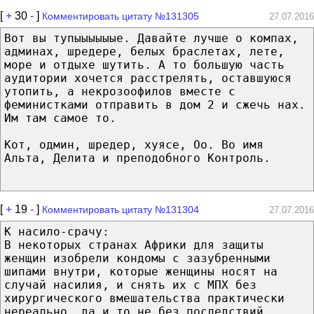
[
+
30
-
]
Комментировать цитату №131305
27.07.2016
Вот вы тупыыыыыые. Давайте лучше о компах,
админах, шредере, белых браслетах, лете,
море и отдыхе шутить. А то большую часть
аудитории хочется расстрелять, оставшуюся
утопить, а некрозоофилов вместе с
феминистками отправить в дом 2 и сжечь нах.
Им там самое то.
Кот, одмин, шредер, хуясе, Оо. Во имя
Альта, Делита и преподобного Контроль.
[
+
19
-
]
Комментировать цитату №131304
27.07.2016
К насило-срачу:
В некоторых странах Африки для защиты
женщин изобрели кондомы с зазубренными
шипами внутри, которые женщины носят на
случай насилия, и снять их с МПХ без
хирургического вмешательства практически
нереально, да и то не без последствий.