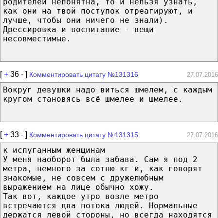
родителей непонятна, то и нельзя узнать,
как они на твой поступок отреагируют, и
лучше, чтобы они ничего не знали).
Дрессировка и воспитание - вещи
несовместимые.
[
+
36
-
]
Комментировать цитату №131316
27.07.2016
Вокруг девушки надо виться шмелем, с каждым
кругом становясь всё шмелее и шмелее.
[
+
33
-
]
Комментировать цитату №131315
27.07.2016
к испуганным женщинам
У меня наоборот была забава. Сам я под 2
метра, немного за сотню кг и, как говорят
знакомые, не совсем с дружелюбным
выражением на лице обычно хожу.
Так вот, каждое утро возле метро
встречаются два потока людей. Нормальные
держатся левой стороны, но всегда находятся