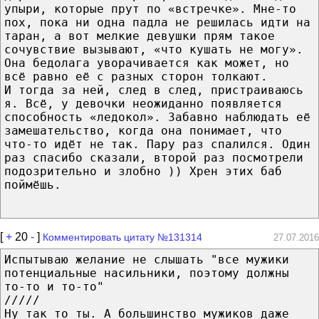
упыри, которые прут по «встречке». Мне-то
пох, пока ни одна падла не решилась идти на
таран, а вот мелкие девушки прям такое
сочувствие вызывают, «что кушать не могу».
Она бедолага уворачивается как может, но
всё равно её с разных сторон толкают.
И тогда за ней, след в след, пристраиваюсь
я. Всё, у девочки неожиданно появляется
способность «ледокол». Забавно наблюдать её
замешательство, когда она понимает, что
что-то идёт не так. Пару раз спалился. Один
раз спасибо сказали, второй раз посмотрели
подозрительно и злобно )) Хрен этих баб
поймёшь.
[
+
20
-
]
Комментировать цитату №131314
27.07.2016
Испытываю желание не слышать "все мужики
потенциальные насильники, поэтому должны
то-то и то-то"
/////
Ну так то ты. А большинство мужиков даже