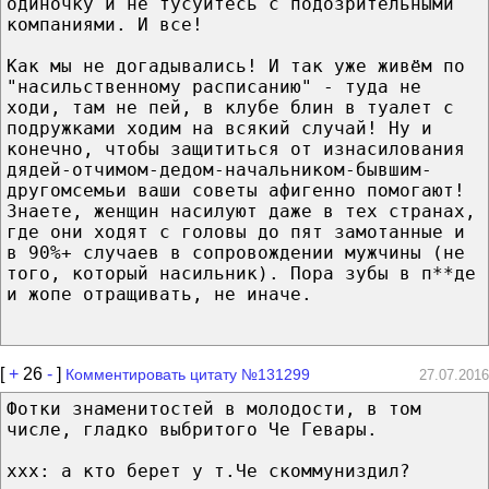
одиночку и не тусуйтесь с подозрительными
компаниями. И все!
Как мы не догадывались! И так уже живём по
"насильственному расписанию" - туда не
ходи, там не пей, в клубе блин в туалет с
подружками ходим на всякий случай! Ну и
конечно, чтобы защититься от изнасилования
дядей-отчимом-дедом-начальником-бывшим-
другомсемьи ваши советы афигенно помогают!
Знаете, женщин насилуют даже в тех странах,
где они ходят с головы до пят замотанные и
в 90%+ случаев в сопровождении мужчины (не
того, который насильник). Пора зубы в п**де
и жопе отращивать, не иначе.
[
+
26
-
]
Комментировать цитату №131299
27.07.2016
Фотки знаменитостей в молодости, в том
числе, гладко выбритого Че Гевары.
xxx: а кто берет у т.Че скоммуниздил?