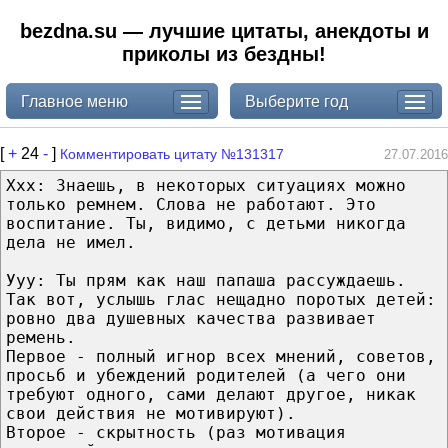
bezdna.su — лучшие цитаты, анекдоты и
приколы из бездны!
Главное меню
Выберите год
[
+
24
-
]
Комментировать цитату №131317
27.07.2016
Ххх: Знаешь, в некоторых ситуациях можно
только ремнем. Слова не работают. Это
воспитание. Ты, видимо, с детьми никогда
дела не имел.
Ууу: Ты прям как наш папаша рассуждаешь.
Так вот, услышь глас нещадно поротых детей:
ровно два душевных качества развивает
ремень.
Первое - полный игнор всех мнений, советов,
просьб и убеждений родителей (а чего они
требуют одного, сами делают другое, никак
свои действия не мотивируют).
Второе - скрытность (раз мотивация