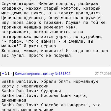
Случай второй. Зимний полдень, разбираю
кладовку, нахожу старый молоток, который
мне дома не нужен, а в гараже пригодится.
Цивильно одеваюсь, беру молоток в руки и
иду через двор к гаражам. Идущая по той же
тропинке женщина замечает меня,
вскрикивает, поскальзывается и на
четвереньках пытается удрать по сугробам.
"- Мадам, что с вами?! - Я думала, вы
маньяк!" И ржет нервно.
Женщины, милые, извините! Я тогда не со зла
вас пугал. Просто не подумал.
[
+
31
-
]
Комментировать цитату №131302
27.07.2016
Sasha Danilova: Убрали блять нормальную
карту с черепушками
Sasha Danilova: Сударыни
Sasha Danilova: Веселая была карта,
динамичная
Sasha Danilova: Спасибо автокоррект, что
делаешь меня вежливой