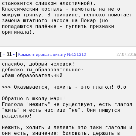
становится слишком эластичной).
Классический костыль - намотать на него
мокрую тряпку. В принципе, неплохо помогает
замена штатного насоса на Пекар (но
попадаются палёные - гуглить признаки
оригинала).
[
+
31
-
]
Комментировать цитату №131312
27.07.2016
спасибо, добрый человек!
дебилко ты_образовательное:
#баш_образовательный
>>> Оказывается, нежить - это глагол! 0.о
Обратно в школу марш!
Глагола "нежить" не существует, есть глагол
"жить" и есть частица "не". Они пишутся
раздельно!
нежить, холить и лелеять это таки глаголы и
они есть, значение: баловать, держать в