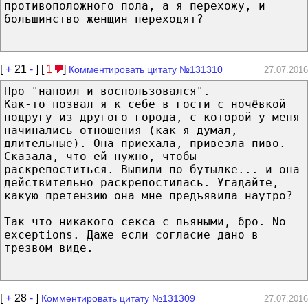
противоположного пола, а я перехожу, и
большинство женщин переходят?
[
+
21
-
] [
1
]
Комментировать цитату №131310
27.07.2016
Про "напоил и воспользовался".
Как-то позвал я к себе в гости с ночёвкой
подругу из другого города, с которой у меня
начинались отношения (как я думал,
длительные). Она приехала, привезла пиво.
Сказала, что ей нужно, чтобы
раскрепоститься. Выпили по бутылке... и она
действительно раскрепостилась. Угадайте,
какую претензию она мне предъявила наутро?
Так что никакого секса с пьяными, бро. No
exceptions. Даже если согласие дано в
трезвом виде.
[
+
28
-
]
Комментировать цитату №131309
27.07.2016