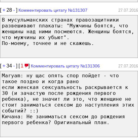
[
+
28
-
]
Комментировать цитату №131307
27.07.2016
В мусульманских странах правозащитники
развешивают плакаты: "Мужчины боятся, что
женщины над ними посмеются. Женщины боятся,
что мужчины их убьют".
По-моему, точнее и не скажешь.
[
+
34
-
] [
1
]
Комментировать цитату №131306
27.07.2016
Maryam: ну щас опять спор пойдет - что
такое поздно и когда рано
если женская сексуальность раскрывается к
30 (и зачастую после рождения первого
ребенка), не значит ли это, что женщине не
стоит заниматься сексом до наступления этих
событий? ::)
Кичана: Не заниматься сексом до рождения
первого ребенка? Оригинальный план.