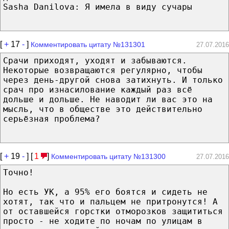
Sasha Danilova: Я имела в виду сучары
[
+
17
-
]
Комментировать цитату №131301
27.07.2016
Срачи приходят, уходят и забываются.
Некоторые возвращаются регулярно, чтобы
через день-другой снова затихнуть. И только
срач про изнасилование каждый раз всё
дольше и дольше. Не наводит ли вас это на
мысль, что в обществе это действительно
серьёзная проблема?
[
+
19
-
] [
1
]
Комментировать цитату №131300
27.07.2016
Точно!
Но есть УК, а 95% его боятся и сидеть не
хотят, так что и пальцем не притронутся! А
от оставшейся горстки отморозков защититься
просто - не ходите по ночам по улицам в