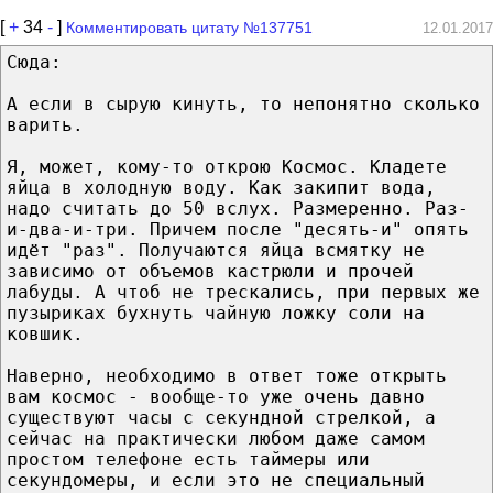
[
+
34
-
]
Комментировать цитату №137751
12.01.2017
Сюда:
А если в сырую кинуть, то непонятно сколько
варить.
Я, может, кому-то открою Космос. Кладете
яйца в холодную воду. Как закипит вода,
надо считать до 50 вслух. Размеренно. Раз-
и-два-и-три. Причем после "десять-и" опять
идёт "раз". Получаются яйца всмятку не
зависимо от объемов кастрюли и прочей
лабуды. А чтоб не трескались, при первых же
пузыриках бухнуть чайную ложку соли на
ковшик.
Наверно, необходимо в ответ тоже открыть
вам космос - вообще-то уже очень давно
существуют часы с секундной стрелкой, а
сейчас на практически любом даже самом
простом телефоне есть таймеры или
секундомеры, и если это не специальный