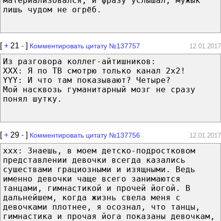
материализовался, и фразу услышал, мужык
лишь чудом не огрёб.
[
+
21
-
]
Комментировать цитату №137757
12.01.2017
Из разговора коллег-айтишников:
XXX: Я по ТВ смотрю только канал 2x2!
YYY: И что там показывают? Четыре?
Мой насквозь гуманитарный мозг не сразу
понял шутку.
[
+
29
-
]
Комментировать цитату №137756
12.01.2017
xxx: Знаешь, в моем детско-подростковом
представлении девочки всегда казались
сушествами грациозными и изящными. Ведь
именно девочки чаще всего занимаются
танцами, гимнастикой и прочей йогой. В
дальнейшем, когда жизнь свела меня с
девочками плотнее, я осознал, что танцы,
гимнастика и прочая йога показаны девочкам,