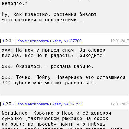
недолго.*
Ну, как известно, растения бывают
многолетними и однолетними...
[
+
23
-
]
Комментировать цитату №137760
12.01.2017
ххх: На почту пришел спам. Заголовок
письма: Все не в радость? Приходите!
ххх: Оказалось - реклама казино.
ххх: Точно. Пойду. Наверняка это оставшиеся
300 рублей мне мешают радоваться.
[
+
30
-
]
Комментировать цитату №137759
12.01.2017
Neradence: Коротко о Нере и её женской
сумочке (тактическом рюкзаке на сорок
литров): на просьбу найти что-нибудь