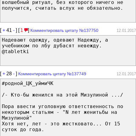
волшебный ритуал, без которого ничего не
получится, считать вслух не обязательно.
[
+
41
-
] [
1
]
Комментировать цитату №137750
12.01.2017
Надевают одежду, одевают Надежду, а
учебником по лбу дубасят невежду.
@tabletki
[
+
28
-
]
Комментировать цитату №137749
12.01.2017
#родной_ЦК_уймиЧК
/- Кто-бы женился на этой Мизулиной .../
Пора ввести уголовную ответственность по
некоторым статьям - "N лет женитьбы на
Мизулиной"
Хотя нет, лет - это жестковато... От 15
суток до года.