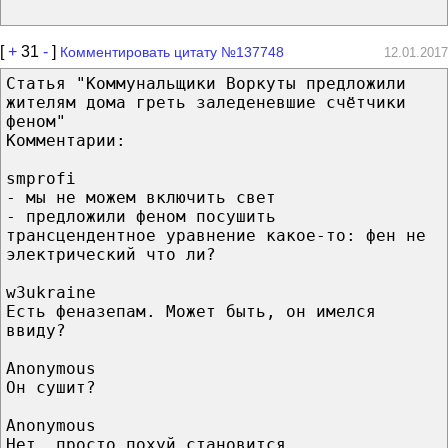
[
+
31
-
]
Комментировать цитату №137748
12.01.2017
Статья "Коммунальщики Воркуты предложили
жителям дома греть заледеневшие счётчики
феном"
Комментарии:
smprofi
- мы не можем включить свет
- предложили феном посушить
трансцендентное уравнение какое-то: фен не
электрический что ли?
w3ukraine
Есть феназепам. Может быть, он имелся
ввиду?
Anonymous
Он сушит?
Anonymous
Нет, просто похуй становится.