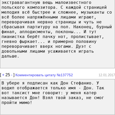
экстравагантную вещь малоизвестного
польского композитора. С каждой страницей
мелодия всё быстрее и сложнее, музыканты со
всё более напряжёнными лицами играют,
переворачивая нервно страницы и чуть не
сбрасывая партитуру на пол. Наконец, бурный
финал, аплодисменты, поклоны... И тут
пианистка берёт пачку нот, пролистывает,
гневно фыркает... и примерно половину
переворачивает вверх ногами. Дуэт с
довольными лицами усаживается играть
дальше.
[
+
25
-
]
Комментировать цитату №137752
12.01.2017
В убере я подписан как Дон Стефанио. У
водил отображается только имя - Дон. Так
вот таксист мне говорит: у меня катер
называется Дон! Взял твой заказ, не смог
пройти мимо!