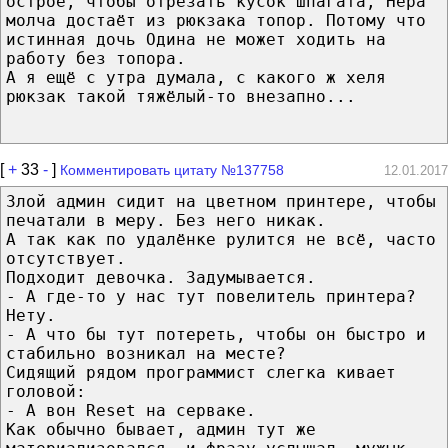
острое, чтобы отрезать кусок шпагата, Нера
молча достаёт из рюкзака топор. Потому что
истинная дочь Одина не может ходить на
работу без топора.
А я ещё с утра думала, с какого ж хеля
рюкзак такой тяжёлый-то внезапно...
[
+
33
-
]
Комментировать цитату №137758
12.01.2017
Злой админ сидит на цветном принтере, чтобы
печатали в меру. Без него никак.
А так как по удалёнке рулится не всё, часто
отсутствует.
Подходит девочка. Задумывается.
- А где-то у нас тут повелитель принтера?
Нету.
- А что бы тут потереть, чтобы он быстро и
стабильно возникал на месте?
Сидящий рядом программист слегка кивает
головой:
- А вон Reset на серваке.
Как обычно бывает, админ тут же