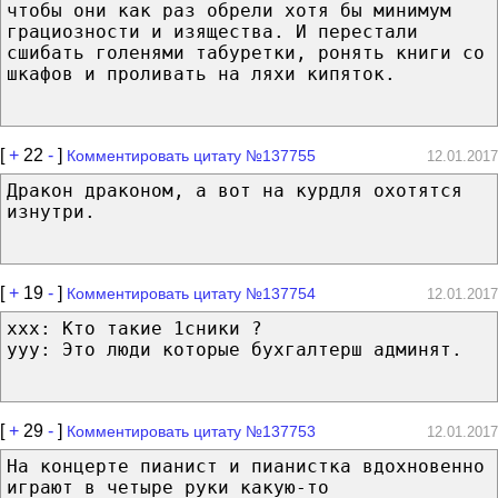
чтобы они как раз обрели хотя бы минимум
грациозности и изящества. И перестали
сшибать голенями табуретки, ронять книги со
шкафов и проливать на ляхи кипяток.
[
+
22
-
]
Комментировать цитату №137755
12.01.2017
Дракон драконом, а вот на курдля охотятся
изнутри.
[
+
19
-
]
Комментировать цитату №137754
12.01.2017
xxx: Кто такие 1сники ?
yyy: Это люди которые бухгалтерш админят.
[
+
29
-
]
Комментировать цитату №137753
12.01.2017
На концерте пианист и пианистка вдохновенно
играют в четыре руки какую-то