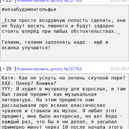
[
+
21
-
]
Комментировать цитату №137763
12.01.2017
#незабудумонгольфье
_Если просто воздушную полость сделать, они
не будут весить лишнего и будут задорно
стоять вперёд при любых обстоятельствах._
Гелием, гелием заполнять надо - ещё и
осанка улучшится!
[
+
29
-
]
Комментировать цитату №137762
12.01.2017
Катя: Как не уснуть на оочень скучной паре?
XXX: Плеер? Книжка?
YYY: Я ходил в музшколу для взрослых, и там
был такой предмет как музыкальная
литература. На этом предмете нам
рассказывали про всяких классических
чуваков и ставили их музон. Я любил этот
предмет, мне было интересно, но вот беда -
каждый раз, что бы я ни делал, я засыпал
примерно минут через 10 после начала этого