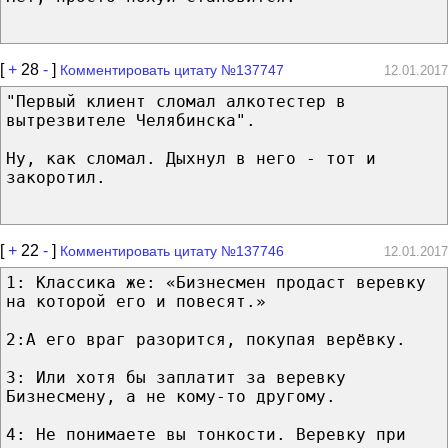
[
+
28
-
]
Комментировать цитату №137747
12.01.2017
"Первый клиент сломал алкотестер в
вытрезвителе Челябинска".
Ну, как сломал. Дыхнул в него - тот и
закоротил.
[
+
22
-
]
Комментировать цитату №137746
12.01.2017
1: Классика же: «Бизнесмен продаст веревку
на которой его и повесят.»
2:А его враг разорится, покупая верёвку.
3: Или хотя бы заплатит за веревку
Бизнесмену, а не кому-то другому.
4: Не понимаете вы тонкости. Веревку при