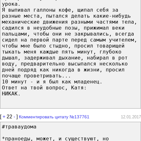
урока.
Я выпивал галлоны кофе, щипал себя за
разные места, пытался делать какие-нибудь
механические движения разными частями тела,
садился в неудобные позы, прижимал веки
пальцами, чтобы они не закрывались, всегда
сидел на первой парте перед самым учителем,
чтобы мне было стыдно, просил товарищей
тыкать меня каждые пять минут, глубоко
дышал, задерживал дыхание, набирал в рот
воду, предварительно высыпался несколько
дней подряд как никогда в жизни, просил
почаще проветривать...
10 минут - и я был как младенец.
Ответ на твой вопрос, Катя:
НИКАК.
[
+
22
-
]
Комментировать цитату №137761
12.01.2017
#траваудома
*праноеды, может, и существуют, но