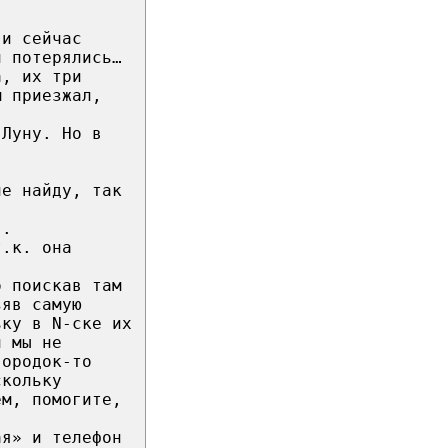
 и сейчас
и потерялись…
а, их три
м приезжал,
 Луну. Но в
не найду, так
я.
т.к. она
о поискав там
зяв самую
ьку в N-ске их
и мы не
городок-то
скольку
ем, помогите,
ая» и телефон