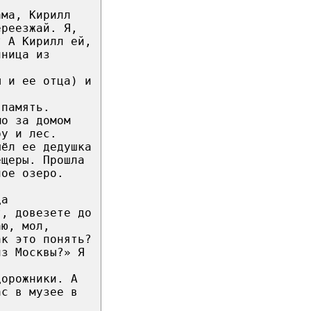
ама, Кирилл
ереезжай. Я,
? А Кирилл ей,
нница из
ы и ее отца) и
 память.
мо за домом
ру и лес.
шёл ее дедушка
ещеры. Прошла
ное озеро.
да
т, довезете до
аю, мол,
ак это понять?
из Москвы?» Я
дорожники. А
ас в музее в