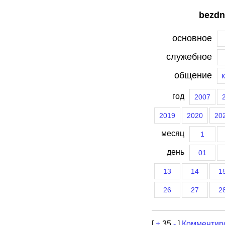
bezdn
основное
служебное
общение
год
2007
2019
2020
20
месяц
1
день
01
13
14
1
26
27
2
[
+
35
-
]
Комментир