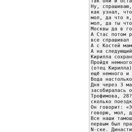
так они и оста
Ну, спрашиваю,
как узнал, что
мол, да что я,
мол, да ты что
Москвы да в го
А Стас потом р
все спрашивал 
А с Костей мам
А на следующий
Кирилла сохран
Пройдя немного
(отец Кирилла
ещё немного и 
Вода настолько
Дня через 3 ма
засобиралась о
Трофимова, 28?
сколько поездк
Он говорит: «
говорю, мол, д
Все наши тамош
первым был пра
N-ске. Династи