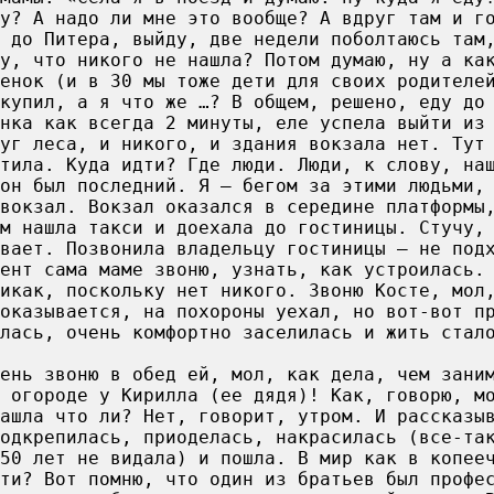
ду? А надо ли мне это вообще? А вдруг там и г
 до Питера, выйду, две недели поболтаюсь там
у, что никого не нашла? Потом думаю, ну а ка
енок (и в 30 мы тоже дети для своих родителе
купил, а я что же …? В общем, решено, еду до
нка как всегда 2 минуты, еле успела выйти из
уг леса, и никого, и здания вокзала нет. Тут
тила. Куда идти? Где люди. Люди, к слову, на
он был последний. Я — бегом за этими людьми,
вокзал. Вокзал оказался в середине платформы
ом нашла такси и доехала до гостиницы. Стучу,
вает. Позвонила владельцу гостиницы — не под
ент сама маме звоню, узнать, как устроилась.
икак, поскольку нет никого. Звоню Косте, мол
оказывается, на похороны уехал, но вот-вот п
лась, очень комфортно заселилась и жить стал
день звоню в обед ей, мол, как дела, чем зани
 огороде у Кирилла (ее дядя)! Как, говорю, м
ашла что ли? Нет, говорит, утром. И рассказы
одкрепилась, приоделась, накрасилась (все-та
50 лет не видала) и пошла. В мир как в копее
ти? Вот помню, что один из братьев был профе