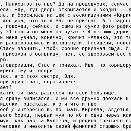
, Панкратов-то где? Да на процедурах, сейчас
ела, жду, тут дверь открывается и входит ...
ала, и бросилась на шею с восклицаниями «Кири
 женщина, что-то я Вас не признаю. А я ладон
л, подожди, сейчас, а сама из сумки фотографи
му 21 год и он меня на руках 3-4-летнюю держи
н меня узнал, конечно, кричит «Аленка, это т
и расцеловались и всплакнули. Посидели, повс
Стасу звонить, чтобы срочно приезжал сюда. И
 приезжай в больницу, нет, со здоровьем все 
рю.
зговаривали, Стас и приехал. Идет по коридор
ирилл ему и говорит:
тас, это твоя сестра, Оля.
прищурив глаз, спрашивает:
ает?
катистый смех разнесся по всей больнице.
л сразу выписался, и мы все дружно поехали к
иделки, рассказы, кто и что и где.
ообще интересно вышло: мать Кирилла, Авдотья
вого брака, первый муж погиб и одна через ка
муж, как раз за Жулеева, и родила третьего с
человек и неволить своей фамилией старших бр