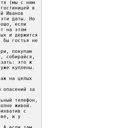
стя (мы с ним
 гостиницей в
ий Иванов
 эти даты. Но
рошо, если
от на этом
вых и держится
ь бы гостья не
ери, покупаю
л, собирайся,
азать: это ж
 уже куплены.
 аж на целых
м опасений за
льный телефон,
полне живой.
рихватив с
кве, и у
? А если там