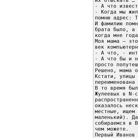
их отыскать …
- А что извест
- Когда мы жил
помню адрес: 
И фамилию помн
брата было, а 
когда мне года
Моя мама — это
век компьютерн
- А что, - инт
- А что бы и 
просто попутеш
Решено, мама о
Кстати, улицы 
переименована 
В то время бы
Жулеевых в N-с
распространенн
оказалось неск
местные, ищем 
маленький). Да
собираемся в 
чем можете.
Первый Иванов