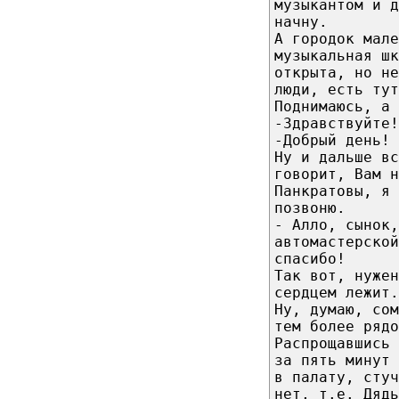
музыкантом и д
начну.
А городок мал
музыкальная шк
открыта, но не
люди, есть тут
Поднимаюсь, а 
-Здравствуйте!
-Добрый день! 
Ну и дальше вс
говорит, Вам н
Панкратовы, я 
позвоню.
- Алло, сынок,
автомастерской
спасибо!
Так вот, нужен
сердцем лежит.
Ну, думаю, сом
тем более рядо
Распрощавшись 
за пять минут
в палату, стуч
нет, т.е. Дядь