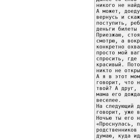
никого не най
А может, доеду
вернусь и скаж
поступить, реб
деньги билеты 
Приезжаю, стоя
смотрю, а вокр
конкретно охва
просто мой ваг
спросить, где 
красивый. Пот
никто не откры
А я в этот мом
говорит, что н
твой? А друг, 
мама его дожда
веселее.
На следующий 
говорит, уже в
Ночью ты его н
«Проснулась, п
родственников 
думаю, куда ид