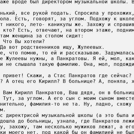
аже вроде был директором музыкальной школы. 
енький, все рукой подать. Спросила у прохожих
ола. Есть, говорят, за углом. Подхожу к школ
т никого, лето- каникулы же. Захожу и спраши
 кто? Есть, отвечают, на втором этаже, подни
там женщина за столом сидит:
 Что Вы хотели?
Да вот родственников ищу, Жулеевых.
е, что помню, то ей и рассказываю. Задумалас
е Жулеевы нужны, а Панкратовы. Я ей, мол, ка
и не слышала такую фамилию. Она, мол, подожд
 привет! Скажи, а Стас Панкратов где сейчас?
? А отец его Кирилл? В больнице? А, поняла, 
 Вам Кирилл Панкратов, Ваш дядя, он в больни
 Тут, за углом. А его сын с моим сыном вмест
нительно, фамилия-то не та. Ну, ладно, схожу
м.
с директрисой музыкальной школы (а это была 
 дошла до больницы, узнала, где Панкратов леж
у, захожу, там несколько мужиков лежат, а ег
ки моего нет, под какой бы он фамилией не бы