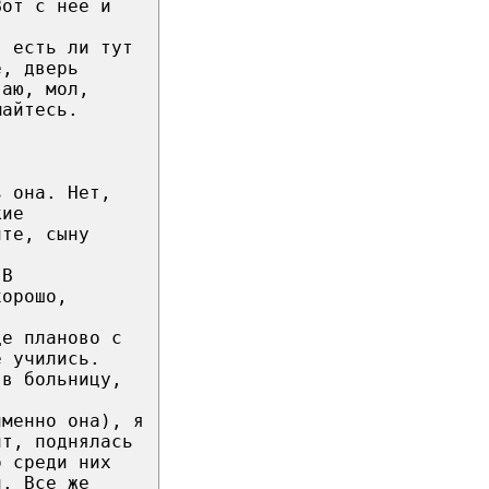
Вот с нее и
, есть ли тут
е, дверь
ваю, мол,
майтесь.
ь она. Нет,
кие
ите, сыну
 В
хорошо,
це планово с
е учились.
 в больницу,
именно она), я
ит, поднялась
о среди них
л. Все же