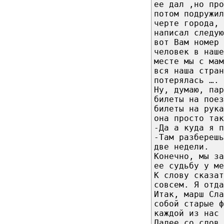
ее дал ,но пр
потом подружи
черте города, 
написал следу
вот Вам номер 
человек в наше
месте мы с мам
вся наша стран
потерялась ….
Ну, думаю, пар
билеты на пое
билеты на рука
она просто та
-Да а куда я п
-Там разберешь
две недели.
Конечно, мы з
ее судьбу у ме
К слову сказат
совсем. Я отда
Итак, марш Сла
собой старые ф
каждой из нас 
Далее со слов 