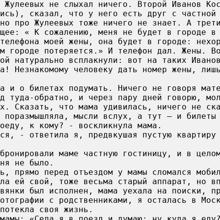
о Жулеевых не слыхал ничего. Второй Иванов Ко
лись), сказал, что у него есть друг с частной
но про Жулеевых тоже ничего не знает. А трет
ющее: « К сожалению, меня не будет в городе в
телефона моей жены, она будет в городе: нехо
м городе потеряется.» И телефон дал. Жены. В
ой натурально всплакнули: вот на таких Ивано
а! Незнакомому человеку дать номер жены, лиш
а и о билетах подумать. Ничего не говоря мат
зд туда-обратно, и через пару дней говорю, мо
х. Сказать, что мама удивилась, ничего не ск
к поразмышляла, мысли вслух, а тут — и билеты
оеду, к кому? - воскликнула мама.
ся, - ответила я, предвкушая пустую квартиру
абронировали маме частную гостиницу, и в цело
ня не было.
ь, прямо перед отъездом у мамы сломался моби
ла ей свой, тоже весьма старый аппарат, но в
вянки был исполнен, мама уехала на поиски, п
отографии с родственниками, я осталась в Мос
потекла своя жизнь.
мамы: «Села я в поезд и думаю: ну куда я еду