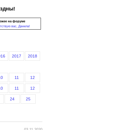
ездны!
ежее на форуме
тствую вас, Данила!
016
2017
2018
10
11
12
10
11
12
24
25
03.11.2020