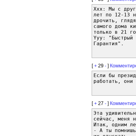
Xxx: Мы с друг
лет по 12-13 н
дрочить, гляд
самого дома ки
только в 21 го
Yyy: "Быстрый 
Гарантия".
[
+
29
-
]
Комментир
Если бы прези
работать, они 
[
+
27
-
]
Комментир
Эта удивительн
сейчас, меня н
Итак, одним ле
- А ты помнишь