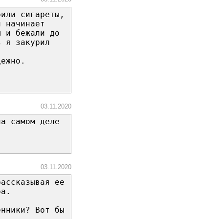
рили сигареты,
и начинает
ы и бежали до
з я закурил
дежно.
03.11.2020
на самом деле
03.11.2020
рассказывая ее
ра.
енники? Вот бы