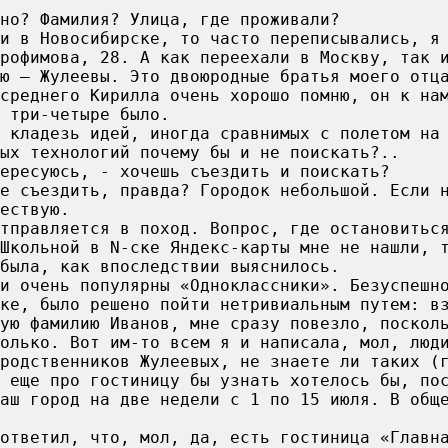
но? Фамилия? Улица, где проживали?
и в Новосибирске, то часто переписывались, я
Трофимова, 28. А как переехали в Москву, так 
ю — Жулеевы. Это двоюродные братья моего отц
среднего Кирилла очень хорошо помню, он к на
 три-четыре было.
 кладезь идей, иногда сравнимых с полетом на
ых технологий почему бы и не поискать?..
ересуюсь, - хочешь съездить и поискать?
не съездить, правда? Городок небольшой. Если 
ествую.
тправляется в поход. Вопрос, где остановитьс
Школьной в N-ске Яндекс-карты мне не нашли, 
была, как впоследствии выяснилось.
ли очень популярны «Одноклассники». Безуспешн
ке, было решено пойти нетривиальным путем: в
ую фамилию Иванов, мне сразу повезло, поскол
олько. Вот им-то всем я и написала, мол, люд
родственников Жулеевых, не знаете ли таких (
 еще про гостиницу бы узнать хотелось бы, по
Ваш город на две недели с 1 по 15 июля. В общ
 ответил, что, мол, да, есть гостиница «Главн