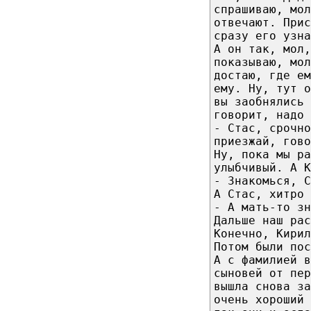
спрашиваю, мол
отвечают. Прис
сразу его узн
А он так, мол,
показываю, мо
достаю, где е
ему. Ну, тут о
вы заобнялись 
говорит, надо 
- Стас, срочно
приезжай, гово
Ну, пока мы ра
улыбчивый. А К
- Знакомься, С
А Стас, хитро 
- А мать-то зн
Дальше наш рас
Конечно, Кирил
Потом были пос
А с фамилией в
сыновей от пер
вышла снова за
очень хороший 