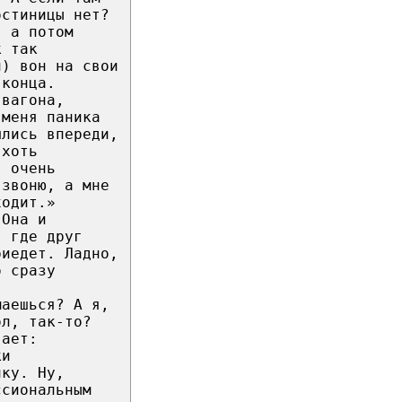
остиницы нет?
, а потом
к так
й) вон на свои
 конца.
 вагона,
 меня паника
шлись впереди,
 хоть
, очень
 звоню, а мне
ходит.»
 Она и
, где друг
риедет. Ладно,
о сразу
маешься? А я,
ол, так-то?
вает:
ки
чку. Ну,
ссиональным