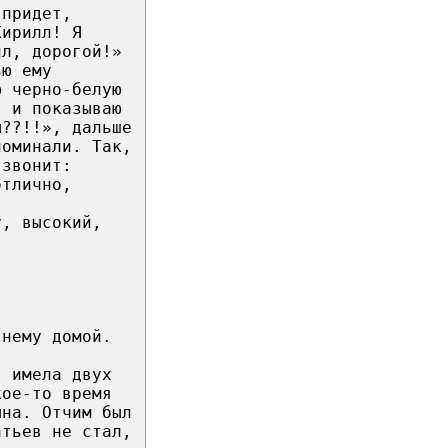
 придет,
Кирилл! Я
лл, дорогой!»
ью ему
ю черно-белую
т и показываю
ы??!!», дальше
поминали. Так,
 звонит:
отлично,
у, высокий,
 нему домой.
, имела двух
кое-то время
ына. Отчим был
атьев не стал,