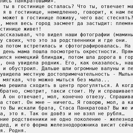
лись Панкратовыми».
 ты в гостинице осталась? Что ты, отвечает м
 я в гостинице, немедленно, говорит, к нам п
 может в гостинице поживу, чего вас стеснять
, меня весь город засмеет да застыдит: племя
стинице живет!
ассказывал, что видел наши фотографии (мамин
у своих, что это за родственники и где они.
а потом встретилась и сфотографировалась. На
 день мама пошла посмотреть окрестности. Пря
ился немецкий блиндаж, потом шла дорога в го
, она увидела родник. Его, как оказалось, на
) и обустроил. Дальше шли огромные валуны и п
увидела местную достопримечательность - Мыль
 мягкая, что можно мыться без мыла...
ма решила сходить в центр прогуляться. А ког
братно, смотрит, такси стоит. Ну и спрашивае
 А он отвечает, мол, конечно отвезу. Спрашив
а стоит. Он мне — ничего… Я говорю, мол, а к
Это Вы искали брата, Стаса Панкратова? Вы же 
а, это я. Так он довёз и не взял не рубля…
ние родственники не одно поколение - железно
дед, и его форма железнодорожника висит сейч
я. Родня.