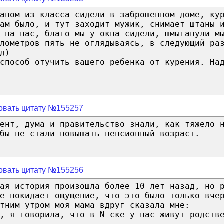
аном из класса сидели в заброшенном доме, ку
ам было, и тут заходит мужик, снимает штаны 
я на нас, благо мы у окна сидели, шмыганули м
лометров пять не оглядываясь, в следующий ра
д)
способ отучить вашего ребенка от курения. На
овать цитату №155257
дент, дума и правительство знали, как тяжело 
бы не стали повышать пенсионный возраст.
овать цитату №155256
ая история произошла более 10 лет назад, но 
е покидает ощущение, что это было только вче
тним утром моя мама вдруг сказала мне:
, я говорила, что в N-ске у нас живут родств