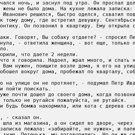
чался ночь, и заснул под утро. Он проспал до
 жены не было дома. На кухне лежала записка:
р Иванович решился, быстро оделся, схватил по
к тому дому, где встретил девушку. Сентябрьс
онтику. Он позвонил в квартиру. Ему открыла 
баки. Говорят, Вы собаку отдаете? - спросил П
нула, - ответила женщина, - вот еще, только 
ло.
орили, что даете 2 недели.
 что я говорила. Надоел, жрал много, и спать 
к Вам нужен, поищите возле дома, я его на ули
 обошел вокруг дома, пробежал по кварталу, со
о на улице он не протянет, - подумал Петр Ив
и пойти поискать.
уже почти дошел до своего дома, когда позвон
 только не ругайся пожалуйста, не ругайся.
и будь бомжа накормила, или кота с дерева сн
, - сказал он.
 шла из магазина, а он сидел во дворе, через
записка лежала: «забирайте, не нужен», и пап
 знаю, Петенька, мы договорились. Но он же с