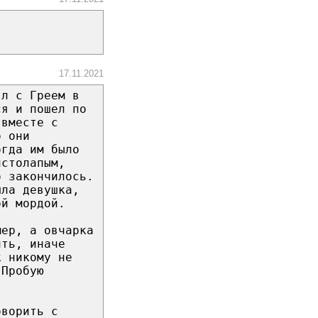
17.11.2021
ял с Греем в
ся и пошел по
 вместе с
о они
огда им было
лстолапым,
о закончилось.
шла девушка,
ой мордой.
мер, а овчарка
ить, иначе
к никому не
 Пробую
оворить с