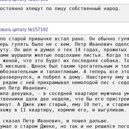
остоянно хлещут по лицу собственный народ.
овать цитату №157192
по старой привычке встал рано. Он обычно гул
перь гулять было не с кем. Петр Иванович одел
уту. Он шел и думал о тех 14 годах, прожитых
ами шуршали желтые подсохшие листья. Когда т
 женой, что это будет их последняя собака. Т
5 месяцев. Щенок был таким трогательным и то
юбознательным и талантливым. А теперь все эт
развернулся, и побрел к дому. Навстречу ему 
 рядом с ней прихрамывал немолодой пес с сед
ил Петр Иванович.
ила девушка, - в соседней квартире мужчина у
твенники дали две недели, что бы его пристро
инут. А Джек уже старый, ему 10 лет, и стари
хожу в 11 квартиру, кормлю его, и выгуливаю.
 сказал Петр Иванович, и пошел дальше.
умал о старом Джеке, но так и не решился пог