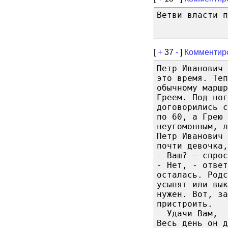
Ветви власти п
[
+
37
-
]
Комментир
Петр Иванович 
это время. Те
обычному маршр
Греем. Под ног
договорились с
по 60, а Грею 
неугомонным, л
Петр Иванович 
почти девочка,
- Ваш? – спрос
- Нет, - ответ
осталась. Родс
усыпят или вык
нужен. Вот, за
пристроить.
- Удачи Вам, -
Весь день он д