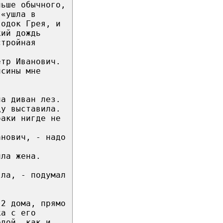
льше обычного,
 «ушла в
водок Грея, и
кий дождь
стройная
етр Иванович.
псины мне
на диван лез.
цу выставила.
баки нигде не
анович, - надо
ила жена.
яла, - подумал
 2 дома, прямо
ка с его
едой, как и