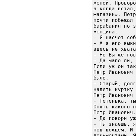
женой. Проворо
а когда встал,
магазин». Пет
почти побежал 
барабанил по з
женщина.
- Я насчет со
- А я его выки
здесь не хвата
- Но Вы же гов
- Да мало ли,
Если уж он та
Петр Иванович
было.
- Старый, долг
надеть куртку 
Петр Иванович 
- Петенька, ты
Опять какого н
Петр Иванович.
- Да говори уж
- Ты знаешь, я
под дождем. И 
документами. Я