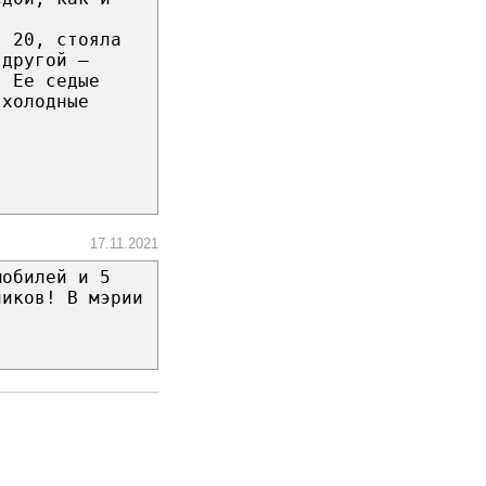
в 20, стояла
 другой –
. Ее седые
 холодные
17.11.2021
мобилей и 5
ников! В мэрии