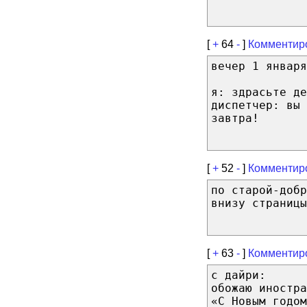
[
+
64
-
]
Комментир
вечер 1 января
я: здрасьте де
диспетчер: вы 
завтра!
[
+
52
-
]
Комментир
по старой-добр
внизу страницы
[
+
63
-
]
Комментир
с дайри:
обожаю иностра
«С Новым годом