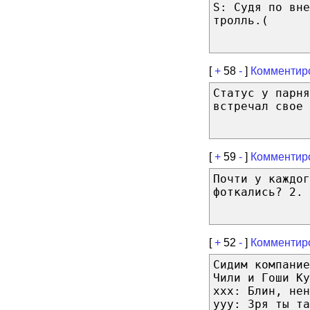
S: Судя по вне
тролль.(
[
+
58
-
]
Комментир
Статус у парня
встречал свое 
[
+
59
-
]
Комментир
Почти у каждо
фоткались? 2. 
[
+
52
-
]
Комментир
Сидим компание
Чили и Гоши Ку
xxx: Блин, нен
yyy: Зря ты та