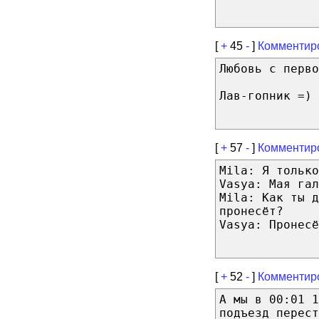
[
+
45
-
]
Комментир
Любовь с перво
Лав-гопник =)
[
+
57
-
]
Комментир
Mila: Я только
Vasya: Мая гал
Mila: Как ты д
пронесёт?
Vasya: Пронесё
[
+
52
-
]
Комментир
А мы в 00:01 1
подъезд перест