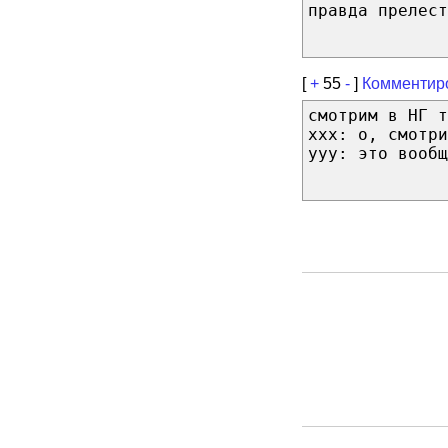
правда прелест
[
+
55
-
]
Комментир
смотрим в НГ т
ххх: о, смотри
ууу: это вообщ