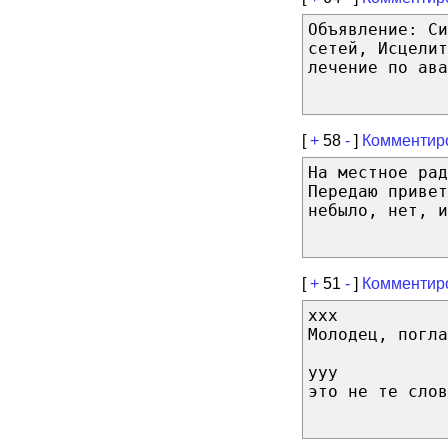
Объявление: Си
сетей, Исцелит
лечение по ава
[
+
58
-
]
Комментир
На местное рад
Передаю привет
небыло, нет, и
[
+
51
-
]
Комментир
xxx
Молодец, погла
yyy
это не те сло