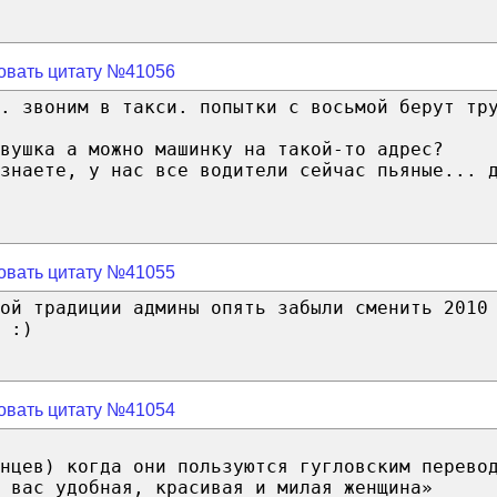
овать цитату №41056
. звоним в такси. попытки с восьмой берут тр
вушка а можно машинку на такой-то адрес?
знаете, у нас все водители сейчас пьяные... 
овать цитату №41055
ой традиции админы опять забыли сменить 2010
 :)
овать цитату №41054
нцев) когда они пользуются гугловским перево
 вас удобная, красивая и милая женщина»