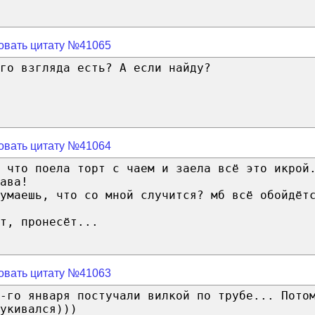
овать цитату №41065
го взгляда есть? А если найду?
овать цитату №41064
 что поела торт с чаем и заела всё это икрой
ава!
умаешь, что со мной случится? мб всё обойдёт
т, пронесёт...
овать цитату №41063
-го января постучали вилкой по трубе... Пото
укивался)))