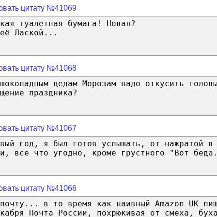
овать цитату №41069
кая туалетная бумага! Новая?
её Лаской...
овать цитату №41068
шоколадным дедам Морозам надо откусить голов
щение праздника?
овать цитату №41067
вый год, я был готов услышать, от нажратой в
и, все что угодно, кроме грустного "Вот беда
овать цитату №41066
почту... в то время как наивный Amazon UK пи
кабря Почта России, похрюкивая от смеха, бух