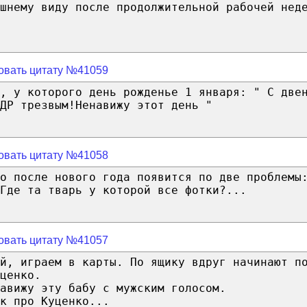
шнему виду после продолжительной рабочей нед
овать цитату №41059
, у которого день рожденье 1 января: " C две
ДР трезвым!Ненавижу этот день "
овать цитату №41058
го после нового года появится по две проблемы
Где та тварь у которой все фотки?...
овать цитату №41057
й, играем в карты. По ящику вдруг начинают п
ценко.
авижу эту бабу с мужским голосом.
к про Куценко...