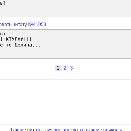
ь?
овать цитату №41053
нт ...
! КТУЛХУ!!!
е-то Долина...
1
2
3
Лучшие цитаты, лучшие анекдоты, лучшие приколы