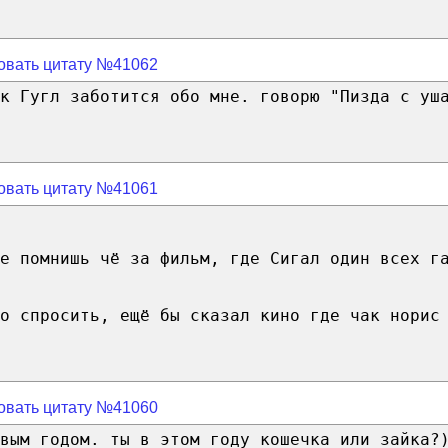
овать цитату №41062
к Гугл заботится обо мне. говорю "Пизда с уш
овать цитату №41061
е помнишь чё за фильм, где Сигал один всех г
то спросить, ещё бы сказал кино где чак норис
овать цитату №41060
вым годом. ты в этом году кошечка или зайка?