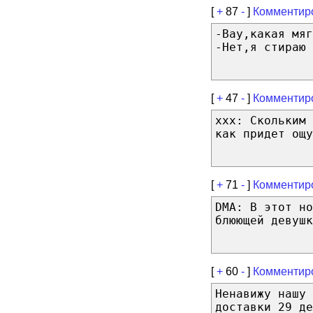
[
+
87
-
]
Комментир
-Вау,какая мяг
-Нет,я стираю 
[
+
47
-
]
Комментир
xxx: Скольким 
как придет ощу
[
+
71
-
]
Комментир
DMA: В этот но
блюющей девушк
[
+
60
-
]
Комментир
Ненавижу нашу 
доставки 29 де