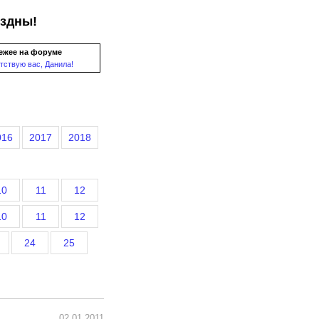
ездны!
ежее на форуме
тствую вас, Данила!
016
2017
2018
10
11
12
10
11
12
24
25
02.01.2011