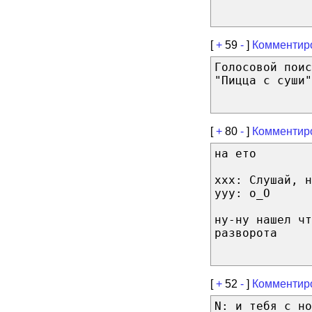
[
+
59
-
]
Комментир
Голосовой поис
"Пицца с суши"
[
+
80
-
]
Комментир
на ето
xxx: Слушай, н
yyy: о_О
ну-ну нашел ч
разворота
[
+
52
-
]
Комментир
N: и тебя с но