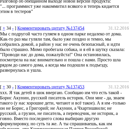
Разговор об обещанном выходе новой версии продукта:
"... программист уже накоммитил всякого и теперь кидается
этим в тестеров"
[
+
34
-
]
Комментировать цитату №137454
31.12.2016
Мы с подругой часто гуляем в одном парке недалеко от дома.
Как-то раз мы гуляли там, было уже поздно и темно, мы
собрались домой, а район у нас не очень безопасный, и идти
было страшно. Мимо пробегала собака, и я ей в шутку сказала:
"Проводи нас до дома, пожалуйста!" Она остановилась,
посмотрела на нас внимательно и пошла с нами. Просто шла
рядом до самого дома, а когда мы подошли к подъезду,
развернулась и ушла.
[
+
30
-
]
Комментировать цитату №137453
31.12.2016
xxx. Я так детей в шок ввергаю. Сообщаю им что есть такой -
Борис Акунин, русский писатель историк. Они мне - да, знаем
такого (у нас хорошие дети, читают и всё такое). А я им -только
он не Борис, а Григорий; не Акунин, а Чхартишвили; не
русский, а грузин, не писатель, а переводчик, не историк, а
говно. Вместо последнего слова выбираю другую
формулировку, но суть та же. А ты спрашиваешь, как им
объяснить, что Коммунистическая Партия Российской