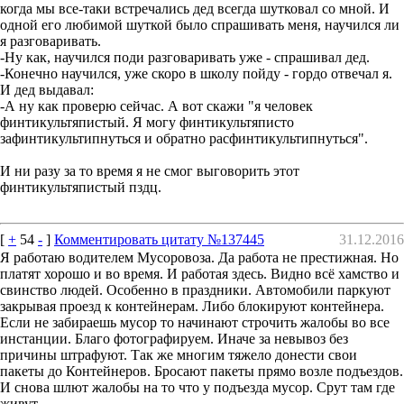
когда мы все-таки встречались дед всегда шутковал со мной. И
одной его любимой шуткой было спрашивать меня, научился ли
я разговаривать.
-Ну как, научился поди разговаривать уже - спрашивал дед.
-Конечно научился, уже скоро в школу пойду - гордо отвечал я.
И дед выдавал:
-А ну как проверю сейчас. А вот скажи "я человек
финтикультяпистый. Я могу финтикультяписто
зафинтикультипнуться и обратно расфинтикультипнуться".
И ни разу за то время я не смог выговорить этот
финтикультяпистый пздц.
[
+
54
-
]
Комментировать цитату №137445
31.12.2016
Я работаю водителем Мусоровоза. Да работа не престижная. Но
платят хорошо и во время. И работая здесь. Видно всё хамство и
свинство людей. Особенно в праздники. Автомобили паркуют
закрывая проезд к контейнерам. Либо блокируют контейнера.
Если не забираешь мусор то начинают строчить жалобы во все
инстанции. Благо фотографируем. Иначе за невывоз без
причины штрафуют. Так же многим тяжело донести свои
пакеты до Контейнеров. Бросают пакеты прямо возле подъездов.
И снова шлют жалобы на то что у подъезда мусор. Срут там где
живут.