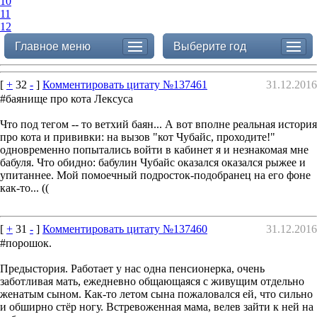
10
11
12
Главное меню
Выберите год
[
+
32
-
]
Комментировать цитату №137461
31.12.2016
#баянище про кота Лексуса
Что под тегом -- то ветхий баян... А вот вполне реальная история
про кота и прививки: на вызов "кот Чубайс, проходите!"
одновременно попытались войти в кабинет я и незнакомая мне
бабуля. Что обидно: бабулин Чубайс оказался оказался рыжее и
упитаннее. Мой помоечный подросток-подобранец на его фоне
как-то... ((
[
+
31
-
]
Комментировать цитату №137460
31.12.2016
#порошок.
Предыстория. Работает у нас одна пенсионерка, очень
заботливая мать, ежедневно общающаяся с живущим отдельно
женатым сыном. Как-то летом сына пожаловался ей, что сильно
и обширно стёр ногу. Встревоженная мама, велев зайти к ней на