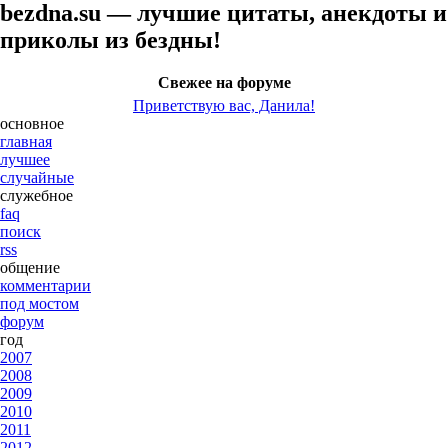
bezdna.su — лучшие цитаты, анекдоты и
приколы из бездны!
Свежее на форуме
Приветствую вас, Данила!
основное
главная
лучшее
случайные
служебное
faq
поиск
rss
общение
комментарии
под мостом
форум
год
2007
2008
2009
2010
2011
2012