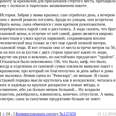
работу за крахмалом для присыпания стертого места, притащила
ему с полкило в тщательно запакованном пакете.
История. Забрав у мамы крахмал, сын отработал день, а вечером
они с женой решили погулять. Бродя по улицам, они встретили
брата жены, сына обменялся с ним крепким рукопожатием,
перебросились парой слов и расстались. А надо сказать, что брат
сыновой жены, в отличие от неё самой, давно является широко
известным в узких кругах наркошей, сохраняющим вполне
человеческий вид только за счет еще одной нежной матери,
сыновой тещи. И вот отошли они от места встречи метров на 50,
и на них из-за кустов с двух сторон прыгают какие-то люди,
крутят им руки и вежливо, но настойчиво предлагают "пройти".
Отказаться было невозможно. Ой, что было, шеф, что было,
когда в отделении из сыновой сумки извлекли мамулин пакет с
крахмалом, про который он благополучно за день забыл и дома
не выложил. Немая сцена из "Ревизора", не меньше. В глазах
стражей порядка мысли крутились как в коледоскопе, читалась в
них и надежда на крупное раскрытие и новые звёзды, и
сомнение, ибо уж больно мешок большой... Ну вскрыли
пакетик, разобрались, извинились, конечно, отпустили. А мама,
смотрю, сына за сыпучими продуктами больше не зовет.
[
+
24
-
]
Комментировать цитату №137459
31.12.2016