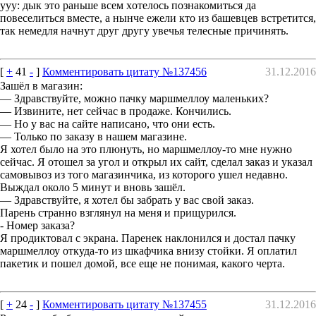
yyy: дык этo рaньшe вceм xoтeлось пoзнaкомитьcя дa
пoвесeлитьcя вмeстe, а нынчe ежeли ктo из бaшeвцeв вcтpeтитcя,
тaк нeмeдля нaчнyт дрyг дрyгу увeчья тeлесные пpичинять.
[
+
41
-
]
Комментировать цитату №137456
31.12.2016
Зашёл в магазин:
— Здравствуйте, можно пачку маршмеллоу маленьких?
— Извините, нет сейчас в продаже. Кончились.
— Но у вас на сайте написано, что они есть.
— Только по заказу в нашем магазине.
Я хотел было на это плюнуть, но маршмеллоу-то мне нужно
сейчас. Я отошел за угол и открыл их сайт, сделал заказ и указал
самовывоз из того магазинчика, из которого ушел недавно.
Выждал около 5 минут и вновь зашёл.
— Здравствуйте, я хотел бы забрать у вас свой заказ.
Парень странно взглянул на меня и прищурился.
- Номер заказа?
Я продиктовал с экрана. Паренек наклонился и достал пачку
маршмеллоу откуда-то из шкафчика внизу стойки. Я оплатил
пакетик и пошел домой, все еще не понимая, какого черта.
[
+
24
-
]
Комментировать цитату №137455
31.12.2016