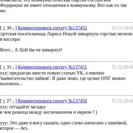
Федерации не имеет отношения к коммунизму. Вот как-то так
же.
[
+
30
-
]
Комментировать цитату №137452
31.12.2016
/детская писательница Лариса Ницой швырнула горстью мелочи
в кассира/
Воот... А Цой бы не швырнул!
[
+
31
-
]
Комментировать цитату №137451
31.12.2016
ххх: предлагаю ввести новую статью УК, а именно
'вымогательство лайков'. Я даже знаю, где целые ОПГ можно
наловить...
[
+
27
-
]
Комментировать цитату №137450
31.12.2016
xxx: отгадайте загадку
в чем разнeца между англичанeном и евреем ? )
yyy: Это даже я могу сказать: одно слово написано с ошибкой,
второе — без.