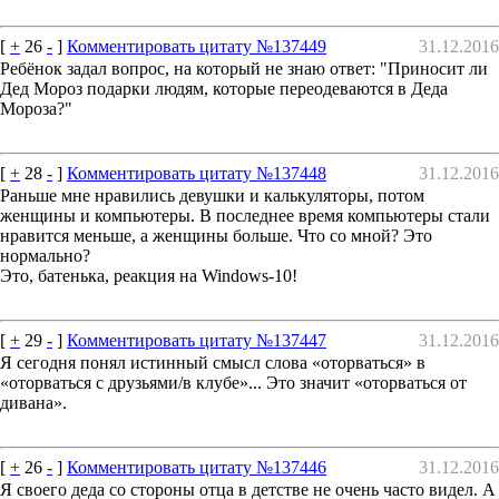
[
+
26
-
]
Комментировать цитату №137449
31.12.2016
Ребёнок задал вопрос, на который не знаю ответ: "Приносит ли
Дед Мороз подарки людям, которые переодеваются в Деда
Мороза?"
[
+
28
-
]
Комментировать цитату №137448
31.12.2016
Раньше мне нравились девушки и калькуляторы, потом
женщины и компьютеры. В последнее время компьютеры стали
нравится меньше, а женщины больше. Что со мной? Это
нормально?
Это, батенька, реакция на Windows-10!
[
+
29
-
]
Комментировать цитату №137447
31.12.2016
Я сегодня понял истинный смысл слова «оторваться» в
«оторваться с друзьями/в клубе»... Это значит «оторваться от
дивана».
[
+
26
-
]
Комментировать цитату №137446
31.12.2016
Я своего деда со стороны отца в детстве не очень часто видел. А