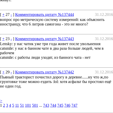
[
+
27
-
]
Комментировать цитату №137444
31.12.2016
вопрос про метрическую систему измерений: как объяснить
иностранцу, что 6 литров самогона - это не много?
[
+
23
-
]
Комментировать цитату №137443
31.12.2016
Lensky: у нас чатик уже три года живет после увольнения
catsmile: у нас в банном чате в два раза больше людей, чем в
рабочем
catsmile: с работы люди уходят, из банного чата - нет
[
+
29
-
]
Комментировать цитату №137442
31.12.2016
Пьяный тракторист почистил дорогу в деревне......ну что ж,по
грунтовке тоже можно ездить :lol: хотя асфальт бы простоял ещё
не один год.
>
1
2
3
4
5
11
51
101
501
...
743
744
745
746
747