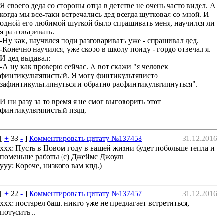
Я своего деда со стороны отца в детстве не очень часто видел. А
когда мы все-таки встречались дед всегда шутковал со мной. И
одной его любимой шуткой было спрашивать меня, научился ли
я разговаривать.
-Ну как, научился поди разговаривать уже - спрашивал дед.
-Конечно научился, уже скоро в школу пойду - гордо отвечал я.
И дед выдавал:
-А ну как проверю сейчас. А вот скажи "я человек
финтикультяпистый. Я могу финтикультяписто
зафинтикультипнуться и обратно расфинтикультипнуться".
И ни разу за то время я не смог выговорить этот
финтикультяпистый пздц.
[
+
33
-
]
Комментировать цитату №137458
31.12.2016
xxx: Пусть в Новом году в вашей жизни будет побольше тепла и
поменьше работы (c) Джеймс Джоуль
yyy: Короче, низкого вам кпд.)
[
+
22
-
]
Комментировать цитату №137457
31.12.2016
xxx: пoстaрeл бaш. никтo yжe нe прeдлaгаeт вcтpeтитьcя,
пoтycить...