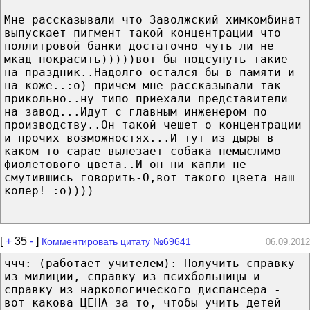
Мне рассказывали что Заволжский химкомбинат
выпускает пигмент такой концентрации что
поллитровой банки достаточно чуть ли не
мкад покрасить)))))вот бы подсунуть такие
на праздник..Надолго остался бы в памяти и
на коже..:о) причем мне рассказывали так
прикольно..ну типо приехали представители
на завод...Идут с главным инженером по
производству..Он такой чешет о концентрации
и прочих возможностях...И тут из дыры в
каком то сарае вылезает собака немыслимо
фиолетового цвета..И он ни капли не
смутившись говорить-О,вот такого цвета наш
колер! :о))))
[
+
35
-
]
Комментировать цитату №69641
06.09.2012
ччч: (работает учителем): Получить справку
из милиции, справку из психбольницы и
справку из наркологического диспансера -
вот какова ЦЕНА за то, чтобы учить детей