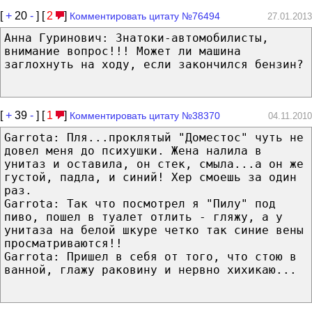
[
+
20
-
] [
2
]
Комментировать цитату №76494
27.01.2013
Анна Гуринович: Знатоки-автомобилисты,
внимание вопрос!!! Может ли машина
заглохнуть на ходу, если закончился бензин?
[
+
39
-
] [
1
]
Комментировать цитату №38370
04.11.2010
Garrota: Пля...проклятый "Доместос" чуть не
довел меня до психушки. Жена налила в
унитаз и оставила, он стек, смыла...а он же
густой, падла, и синий! Хер смоешь за один
раз.
Garrota: Так что посмотрел я "Пилу" под
пиво, пошел в туалет отлить - гляжу, а у
унитаза на белой шкуре четко так синие вены
просматриваются!!
Garrota: Пришел в себя от того, что стою в
ванной, глажу раковину и нервно хихикаю...