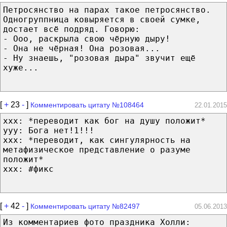
Петросянство на парах такое петросянство.
Одногруппница ковыряется в своей сумке,
достает всё подряд. Говорю:
- Ооо, раскрыла свою чёрную дыру!
- Она не чёрная! Она розовая...
- Ну знаешь, "розовая дыра" звучит ещё
хуже...
[
+
23
-
]
Комментировать цитату №108464
22.01.2015
xxx: *переводит как бог на душу положит*
yyy: Бога нет!1!!!
xxx: *переводит, как сингулярность на
метафизическое представление о разуме
положит*
xxx: #фикс
[
+
42
-
]
Комментировать цитату №82497
05.06.2013
Из комментариев фото праздника Холли: