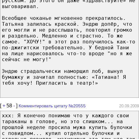
русском. До этого он даже «здравствуйте» не
выговаривал.
Всеобщее чоканье мгновенно прекратилось.
Татьяна залилась краской. Эндрю допёр, что
его могли и не расслышать, повторил громко
и раздельно. Медленно и страстно. То же
самое. "ХОЧУ!" в этот раз получилось как-то
по-джигитски требовательно. У бедной Тани
на лице нарисовалось что-то вроде "но я же
сейчас не могу!"
Эндрю страдальчески наморщил лоб, вынул
бумажку и зачитал полностью: «Татиана! Я
тебя хочу! Пригласить в театр!»
[
+
58
-
]
Комментировать цитату №20555
20.09.2009
ххх: Я конечно понимаю что у каждого свои
тараканы в голове, но это слишком... на
прошлой неделе просила мужа купить булочки
с повидлом... купил отдельно булочки и