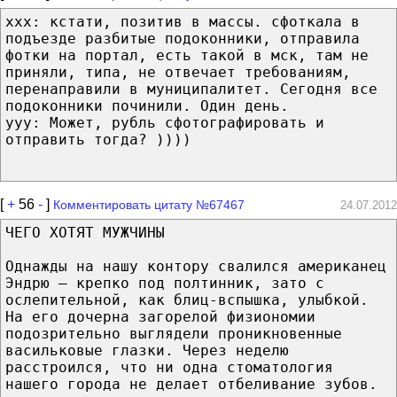
xxx: кстати, позитив в массы. сфоткала в
подъезде разбитые подоконники, отправила
фотки на портал, есть такой в мск, там не
приняли, типа, не отвечает требованиям,
перенаправили в муниципалитет. Сегодня все
подоконники починили. Один день.
yyy: Может, рубль сфотографировать и
отправить тогда? ))))
[
+
56
-
]
Комментировать цитату №67467
24.07.2012
ЧЕГО ХОТЯТ МУЖЧИНЫ
Однажды на нашу контору свалился американец
Эндрю — крепко под полтинник, зато с
ослепительной, как блиц-вспышка, улыбкой.
На его дочерна загорелой физиономии
подозрительно выглядели проникновенные
васильковые глазки. Через неделю
расстроился, что ни одна стоматология
нашего города не делает отбеливание зубов.