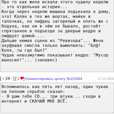
Про то как жена искала этого чудилу неделю
- это отдельная история...
Когда через неделю машина подъехала к дому,
этот Колян в тех же шортах, майке и
тапочках, но пи@дец загорелый и опять же с
бодуна, как ни в чём не бывало, достаёт
спрятанное в подъезде за дверью ведро и
пи@дует домой....
Дальше немая сцена из "Ревизора"... Жена
оху@вшая смогла только вымолвить: "Бл@!
Коля, ты где был?"
Чудак невозмутимо показывает ведро: "Мусор
выносил!"... (занавес)
[
+
24
-
] [
1
]
Комментировать цитату №119364
12.10.2015
Вспомнилось как пять лет назад, один чувак
на полном серьёзе сказал:
- Я дам тебе CD... три штуки... сходи в
интернет и СКАЧАЙ МНЕ ВСЁ.