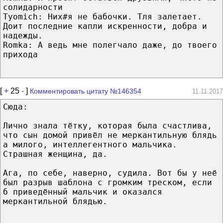
солидарности
Tyomich: Них#я не бабочки. Тля залетает.
Доит последние капли искренности, добра и
надежды.
Romka: А ведь мне полегчало даже, до твоего
прихода
[
+
25
-
]
Комментировать цитату №146354
11.11.2017
Сюда:
Лично знала тётку, которая была счастлива,
что сын домой привёл не меркантильную блядь
а милого, интеллегентного мальчика.
Страшная женщина, да.
Ага, по себе, наверно, судила. Вот бы у неё
был разрыв шаблона с громким треском, если
б приведённый мальчик и оказался
меркантильной блядью.