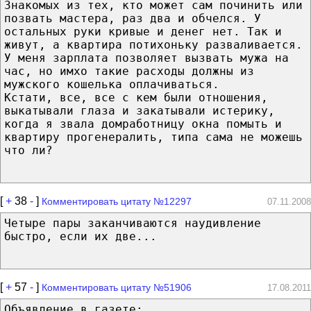
Знакомых из тех, кто может сам починить или
позвать мастера, раз два и обчелся. У
остальных руки кривые и денег нет. Так и
живут, а квартира потихоньку разваливается.
У меня зарплата позволяет вызвать мужа на
час, но имхо такие расходы должны из
мужского кошелька оплачиваться.
Кстати, все, все с кем были отношения,
выкатывали глаза и закатывали истерику,
когда я звала домработницу окна помыть и
квартиру прогенералить, типа сама не можешь
что ли?
[
+
38
-
]
Комментировать цитату №12297
07.11.2008
Четыре пары заканчиваются наудивление
быстро, если их две...
[
+
57
-
]
Комментировать цитату №51906
17.08.2011
Объявление в газете: