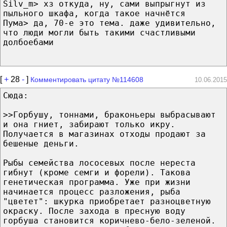
Silv_m> хз откуда, ну, сами выпрыгнут из
пыльного шкафа, когда такое начнётся
Пума> да, 70-е это тема. даже удивительно,
что люди могли быть такими счастливыми
долбоебами
[
+
28
-
]
Комментировать цитату №114608
10.06.2015
Сюда:
>>Горбушу, тоннами, браконьеры выбрасывают
и она гниет, забирают только икру.
Получается в магазинах отходы продают за
бешеные деньги.
Рыбы семейства лососевых после нереста
гибнут (кроме семги и форели). Такова
генетическая программа. Уже при жизни
начинается процесс разложения, рыба
"цветет": шкурка приобретает разноцветную
окраску. После захода в пресную воду
горбуша становится коричнево-бело-зеленой.