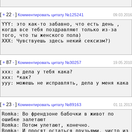
[
+
22
-
]
Комментировать цитату №125241
09.03.2016
YYY: это как-то забавно, что есть день ,
когда все тебя поздравляют только из-за
того, что ты женского пола)
XXX: Чувствуешь здесь некий сексизм?)
[
+
87
-
]
Комментировать цитату №30257
19.05.2010
xxx: а дела у тебя кака?
xxx: *как?
yyy: можешь не исправлять, дела у меня кака
[
+
23
-
]
Комментировать цитату №89163
01.11.2013
Romka: Во френдзоне бабочки в живот по
ошибке залетают
Romka: Потом улетают, конечно.
Romka: И просят остаться друзьями, чисто из