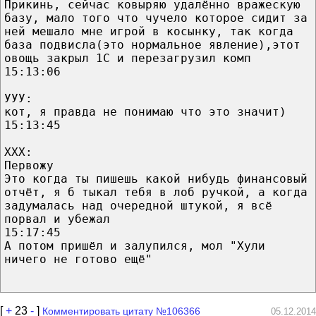
Прикинь, сейчас ковыряю удалённо вражескую
базу, мало того что чучело которое сидит за
ней мешало мне игрой в косынку, так когда
база подвисла(это нормальное явление),этот
овощь закрыл 1С и перезагрузил комп
15:13:06
УУУ:
кот, я правда не понимаю что это значит)
15:13:45
ХХХ:
Первожу
Это когда ты пишешь какой нибудь финансовый
отчёт, я б тыкал тебя в лоб ручкой, а когда
задумалась над очередной штукой, я всё
порвал и убежал
15:17:45
А потом пришёл и залупился, мол "Хули
ничего не готово ещё"
[
+
23
-
]
Комментировать цитату №106366
05.12.2014