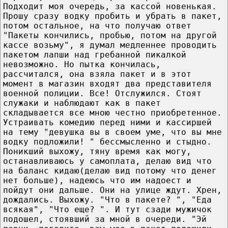
Подходит моя очередь, за кассой новенькая.
Прошу сразу водку пробить и убрать в пакет,
потом остальное, на что получаю ответ
"Пакеты кончились, пробью, потом на другой
кассе возьму", я думал медленнее проводить
пакетом лапши над гребанной пикалкой
невозможно. Но пытка кончилась,
рассчитался, она взяла пакет и в этот
момент в магазин входят два представителя
военной полиции. Все! Отслужился. Стоят
служаки и наблюдают как в пакет
складывается все мною честно приобретенное.
Устраивать комедию перед ними и кассиршей
на тему "девушка вы в своем уме, что вы мне
водку подложили! " бессмысленно и стыдно.
Поникший выхожу, тяну время как могу,
останавливаюсь у самоплата, делаю вид что
на баланс кидаю(делаю вид потому что денег
нет больше), надеюсь что им надоест и
пойдут они дальше. Они на улице ждут. Хрен,
дождались. Выхожу. "Что в пакете? ", "Еда
всякая", "Что еще? ". И тут сзади мужичок
подошел, стоявший за мной в очереди. "Эй