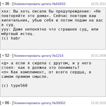
[
+
36
-
]
Комментировать цитату №64833
28.05.2012
xxx: Вы хоть писали бы предупреждение: «Не
повторяйте это дома». Сейчас повторю ваш
кипятильник, убью себя и потом подам на вас
в суд.
yyy: Даже непонятно что страшнее суд, или
мёртвый истец.
(с) habr
[
+
52
-
]
Комментировать цитату №1214
25.01.2008
<д> а если я сидела с другом, и у него
стоял- как я должна это понимать?
<п> Как комплимент, от всего сердца, в
самом прямом смысле.
(c) type568
[
+
86
-
]
Комментировать цитату №30052
15.05.2010