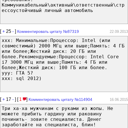
Коммуникабельный\активный\ответственный\стр
ессоустойчивый личный автомобиль
[
+
25
-
]
Комментировать цитату №87319
22.09.2013
xxx: Минимальные:Процессор: Intel (или
совместимый) 2000 МГц или выше;Память: 4 ГБ
или более;Жесткий диск: 20 ГБ или
более.Рекомендуемые:Процессор: Intel Core
i7 3000 МГц или выше;Память: 4 ГБ или
более;Жесткий диск: 100 ГБ или более.
yyy: ГТА 5?
xxx: sql 2012)
[
+
17
-
] [
1
]
Комментировать цитату №114904
16.06.2015
Три ха-ха мужчинам с руками из жопы. Не
можете прибить гардину или раковину
починить- зовите специалиста. Денег
заработайте на специалиста, блин!