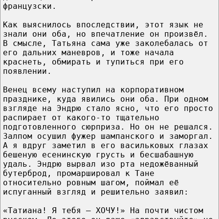
французски.
Как выяснилось впоследствии, этот язык не
знали они оба, но впечатление он произвёл.
В смысле, Татьяна сама уже заколебалась от
его дальних маневров, и тоже начала
краснеть, обмирать и тупиться при его
появлении.
Венец всему наступил на корпоративном
празднике, куда явились они оба. При одном
взгляде на Эндрю стало ясно, что его просто
распирает от какого-то тщательно
подготовленного сюрприза. Но он не решался.
Залпом осушил фужер шампанского и заморгал.
А я вдруг заметил в его васильковых глазах
бешеную есенинскую грусть и бесшабашную
удаль. Эндрю вырвал изо рта недожёванный
бутерброд, промаршировал к Тане
относительно ровным шагом, поймал её
испуганный взгляд и решительно заявил:
«Татиана! Я тебя — ХОЧУ!» На почти чистом