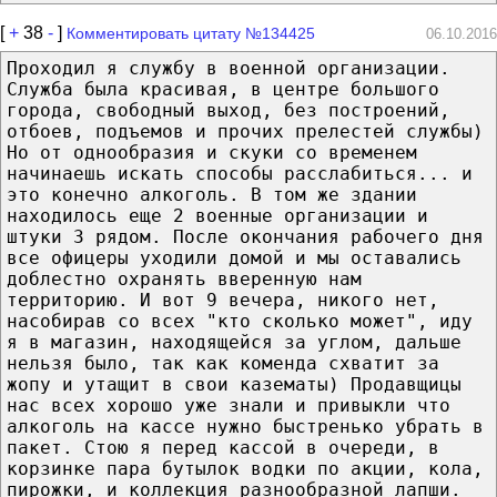
[
+
38
-
]
Комментировать цитату №134425
06.10.2016
Проходил я службу в военной организации.
Служба была красивая, в центре большого
города, свободный выход, без построений,
отбоев, подъемов и прочих прелестей службы)
Но от однообразия и скуки со временем
начинаешь искать способы расслабиться... и
это конечно алкоголь. В том же здании
находилось еще 2 военные организации и
штуки 3 рядом. После окончания рабочего дня
все офицеры уходили домой и мы оставались
доблестно охранять вверенную нам
территорию. И вот 9 вечера, никого нет,
насобирав со всех "кто сколько может", иду
я в магазин, находящейся за углом, дальше
нельзя было, так как коменда схватит за
жопу и утащит в свои казематы) Продавщицы
нас всех хорошо уже знали и привыкли что
алкоголь на кассе нужно быстренько убрать в
пакет. Стою я перед кассой в очереди, в
корзинке пара бутылок водки по акции, кола,
пирожки, и коллекция разнообразной лапши.