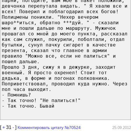
парни, погодите, вам мое в пакет положили,
девчонка перепутала видать. " Я хвалю все и
всех! Поверил и поблагодарил всех богов!
Полицмены поникли. "Нехер вечером
шаро**иться, обратно ***дуй. " - сказали
мне и пошли дальше по маршруту. Мужичок
прошагал со мной до моего пункта, рассказал
как сам служил, покурили, поболтали, отдал
бутылки, сунул пачку сигарет в качестве
презента, сказал что главное в армии
правило "Можно все, если не палиться" и
пошел дальше.
Прошло 3 дня, сижу я в дежурке, заходит
военный. Я просто охренел! Стоит тот
дядька, в форме и погонах полковника.
Поприветствовал, проводил куда нужно. Через
пол часа выходит.
- Помнишь?
- Так точно! "Не палиться!"
- Так точно. Бывай
[
+
31
-
]
Комментировать цитату №70524
25.09.2012