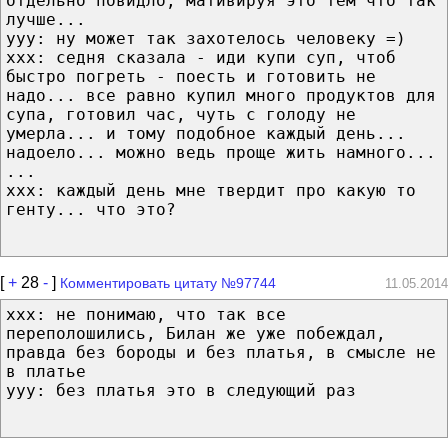
отдельно повидло, мативируя это тем что так
лучше...
ууу: ну может так захотелось человеку =)
ххх: седня сказала - иди купи суп, чтоб
быстро погреть - поесть и готовить не
надо... все равно купил много продуктов для
супа, готовил час, чуть с голоду не
умерла... и тому подобное каждый день...
надоело... можно ведь проще жить намного...
...
ххх: каждый день мне твердит про какую то
генту... что это?
[
+
28
-
]
Комментировать цитату №97744
11.05.2014
xxx: не понимаю, что так все
переполошились, Билан же уже побеждал,
правда без бороды и без платья, в смысле не
в платье
ууу: без платья это в следующий раз