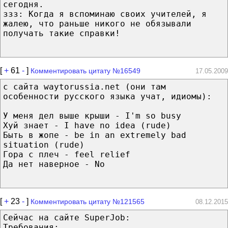
сегодня.
ззз: Когда я вспоминаю своих учителей, я
жалею, что раньше никого не обязывали
получать такие справки!
[
+
61
-
]
Комментировать цитату №16549
17.05.2009
с сайта waytorussia.net (они там
особенности русского языка учат, идиомы):
У меня дел выше крыши - I'm so busy
Хуй знает - I have no idea (rude)
Быть в жопе - be in an extremely bad
situation (rude)
Гора с плеч - feel relief
Да нет наверное - No
[
+
23
-
]
Комментировать цитату №121565
08.12.2015
Сейчас на сайте SuperJob:
Требования: