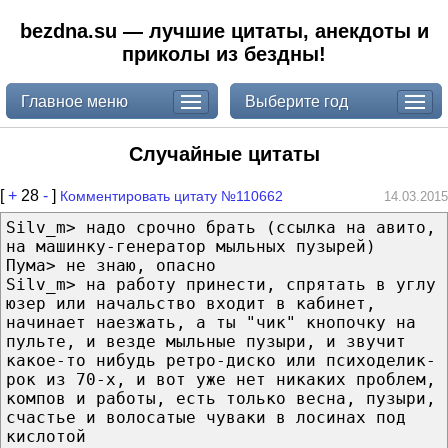
bezdna.su — лучшие цитаты, анекдоты и
приколы из бездны!
Главное меню
Выберите год
Случайные цитаты
[
+
28
-
]
Комментировать цитату №110662
14.03.2015
Silv_m> надо срочно брать (ссылка на авито,
на машинку-генератор мыльных пузырей)
Пума> не знаю, опасно
Silv_m> на работу принести, спрятать в углу
юзер или начальство входит в кабинет,
начинает наезжать, а ты "чик" кнопочку на
пульте, и везде мыльные пузыри, и звучит
какое-то нибудь ретро-диско или психоделик-
рок из 70-х, и вот уже нет никаких проблем,
компов и работы, есть только весна, пузыри,
счастье и волосатые чуваки в лосинах под
кислотой