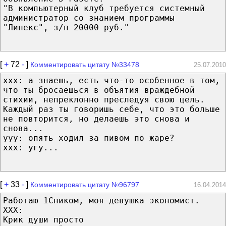
"В компьютерный клуб требуется системный
администратор со знанием программы
"Линекс", з/п 20000 руб."
[
+
72
-
]
Комментировать цитату №33478
25.07.2010
xxx: а знаешь, есть что-то особенное в том,
что ты бросаешься в объятия враждебной
стихии, непреклонно преследуя свою цель.
Каждый раз ты говоришь себе, что это больше
не повторится, но делаешь это снова и
снова...
yyy: опять ходил за пивом по жаре?
xxx: угу...
[
+
33
-
]
Комментировать цитату №96797
16.04.2014
Работаю 1Сником, моя девушка экономист.
ХХХ:
Крик души просто