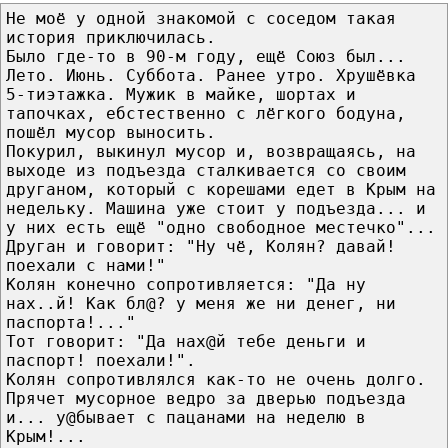
Не моё у одной знакомой с соседом такая
история приключилась.
Было где-то в 90-м году, ещё Союз был...
Лето. Июнь. Суббота. Ранее утро. Хрушёвка
5-тиэтажка. Мужик в майке, шортах и
тапочках, ебстественно с лёгкого бодуна,
пошёл мусор выносить.
Покурил, выкинул мусор и, возвращаясь, на
выходе из подъезда сталкивается со своим
друганом, который с корешами едет в Крым на
недельку. Машина уже стоит у подъезда... и
у них есть ещё "одно свободное местечко"...
Друган и говорит: "Ну чё, Колян? давай!
поехали с нами!"
Колян конечно сопротивляется: "Да ну
нах..й! Как бл@? у меня же ни денег, ни
паспорта!..."
Тот говорит: "Да нах@й тебе деньги и
паспорт! поехали!".
Колян сопротивлялся как-то не очень долго.
Прячет мусорное ведро за дверью подъезда
и... у@бывает с пацанами на неделю в
Крым!...