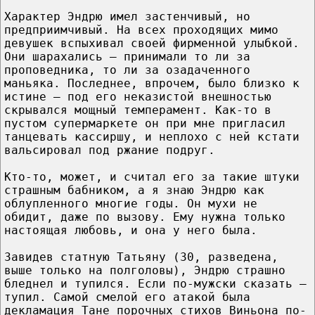
Характер Эндрю имел застенчивый, но
предприимчивый. На всех проходящих мимо
девушек вспыхивал своей фирменной улыбкой.
Они шарахались — принимали то ли за
проповедника, то ли за озадаченного
маньяка. Последнее, впрочем, было близко к
истине — под его неказистой внешностью
скрывался мощный темперамент. Как-то в
пустом супермаркете он при мне пригласил
танцевать кассиршу, и неплохо с ней кстати
вальсировал под ржание подруг.
Кто-то, может, и считал его за такие штуки
страшным бабником, а я знаю Эндрю как
облупленного многие годы. Он мухи не
обидит, даже по вызову. Ему нужна только
настоящая любовь, и она у него была.
Завидев статную Татьяну (30, разведена,
выше только на полголовы), Эндрю страшно
бледнел и тупился. Если по-мужски сказать —
тупил. Самой смелой его атакой была
декламация Тане порочных стихов Виньона по-