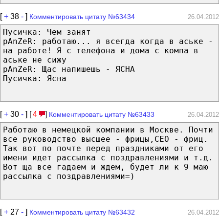
[
+
38
-
]
Комментировать цитату №63434
26.04.2012
Пусичка: Чем занят
pAnZeR: работаю... я всегда когда в аське -
на работе! Я с телефона и дома с компа в
аське не сижу
pAnZeR: Щас напишешь - ЯСНА
Пусичка: Ясна
[
+
30
-
] [
4
]
Комментировать цитату №63433
26.04.2012
Работаю в немецкой компании в Москве. Почти
все руководство высшее - фрицы,CEO - фриц.
Так вот по почте перед праздниками от его
имени идет рассылка с поздравлениями и т.д.
Вот ща все гадаем и ждем, будет ли к 9 маю
рассылка с поздравлениями=)
[
+
27
-
]
Комментировать цитату №63432
26.04.2012