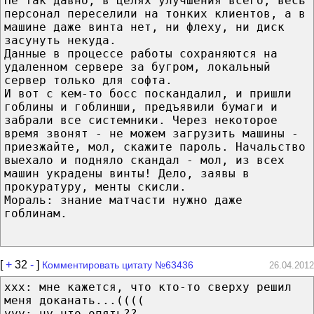
Не так давно, в целях улучшения всего, весь
персонал переселили на тонких клиентов, а в
машине даже винта нет, ни флеху, ни диск
засунуть некуда.
Данные в процессе работы сохраняются на
удаленном сервере за бугром, локальный
сервер только для софта.
И вот с кем-то босс поскандалил, и пришли
гоблины и гоблинши, предъявили бумаги и
забрали все системники. Через некоторое
время звонят - не можем загрузить машины -
приезжайте, мол, скажите пароль. Начальство
выехало и подняло скандал - мол, из всех
машин украдены винты! Дело, заявы в
прокуратуру, менты скисли.
Мораль: знание матчасти нужно даже
гоблинам.
[
+
32
-
]
Комментировать цитату №63436
26.04.2012
xxx: мне кажется, что кто-то сверху решил
меня доканать...((((
yyy: ну что опять??