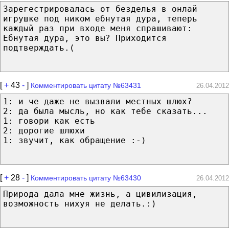
Зарегестрировалась от безделья в онлай
игрушке под ником ебнутая дура, теперь
каждый раз при входе меня спрашивают:
Ебнутая дура, это вы? Приходится
подтверждать.(
[
+
43
-
]
Комментировать цитату №63431
26.04.2012
1: и че даже не вызвали местных шлюх?
2: да была мысль, но как тебе сказать...
1: говори как есть
2: дорогие шлюхи
1: звучит, как обращение :-)
[
+
28
-
]
Комментировать цитату №63430
26.04.2012
Природа дала мне жизнь, а цивилизация,
возможность нихуя не делать.:)