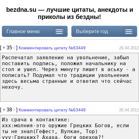
bezdna.su — лучшие цитаты, анекдоты и
приколы из бездны!
Главное меню
Выберите год
[
+
35
-
]
Комментировать цитату №63449
26.04.2012
Распечатал заявление на увольнение, забыл
поставить подпись, положил начальнику на
стол и ушел. Через минуту пишет в аську - а
пописать? Подумал что традиции увольнения
здесь весьма странные и ответил что сейчас
нехочу.
[
+
38
-
]
Комментировать цитату №63448
26.04.2012
Из срача в контактике:
ххх:молния-это оружие Грецких Богов, если
ты не знал(Гефест, Вулкан, Тор)
ууу:Грецких? Ахаха, боги орехов?!