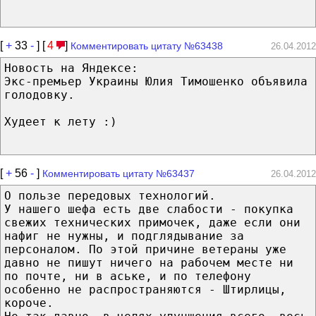
[
+
33
-
] [
4
]
Комментировать цитату №63438
26.04.2012
Новость на Яндексе:
Экс-премьер Украины Юлия Тимошенко объявила
голодовку.
Худеет к лету :)
[
+
56
-
]
Комментировать цитату №63437
26.04.2012
О пользе передовых технологий.
У нашего шефа есть две слабости - покупка
свежих технических примочек, даже если они
нафиг не нужны, и подглядывание за
персоналом. По этой причине ветераны уже
давно не пишут ничего на рабочем месте ни
по почте, ни в аське, и по телефону
особенно не распространяются - Штирлицы,
короче.