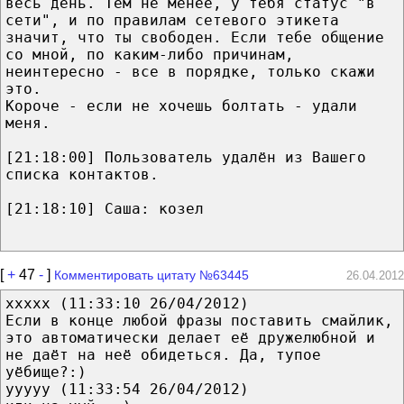
весь день. Тем не менее, у тебя статус "в
сети", и по правилам сетевого этикета
значит, что ты свободен. Если тебе общение
со мной, по каким-либо причинам,
неинтересно - все в порядке, только скажи
это.
Короче - если не хочешь болтать - удали
меня.
[21:18:00] Пользователь удалён из Вашего
списка контактов.
[21:18:10] Саша: козел
[
+
47
-
]
Комментировать цитату №63445
26.04.2012
ххххх (11:33:10 26/04/2012)
Если в конце любой фразы поставить смайлик,
это автоматически делает её дружелюбной и
не даёт на неё обидеться. Да, тупое
уёбище?:)
ууууу (11:33:54 26/04/2012)