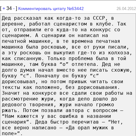
[
+
34
-
]
Комментировать цитату №63442
26.04.2012
Дед рассказал как когда-то за СССР, в
деревне, работал сценаристом в клубе. Так
от, отправили его куда-то на конкурс со
сценарием. А сценарии он написал на
печатной машинке, в те времена печатная
машинка была роскошью, все от руки писали,
а эту роскошь он выкупил где-то из колхоза,
как списанную. Только проблема была в той
машинке, там буква “о” отлетела. Дед не
долго думая начал вместо нее писать схожую,
букву “с”. Поначалу он букву “с”
дорисовывал, но потом привык читать свои
тексты как положено, без дорисовывания.
Значит на конкурсе все сдали свои работы на
рассмотрение жури, когда дело дошло до
дедового творения, жури начало громко
ржать. Потом позвали автора с вопросом –
“Нам кажется у вас ошибка в названии
сценария”. Деда быстро перечитав – “Нет,
все верно написано – «Да орал мужик в
поле»”.