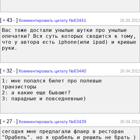
[
+
43
-
]
Комментировать цитату №63441
26.04.2012
Вас тоже достали унылые шутки про унылые
опечатки? Вся суть которых сводится к тому,
что у автора есть iphone(или ipad) и кривые
руки.
[
+
32
-
]
Комментировать цитату №63440
26.04.2012
1: мне попался билет про полевые
транзисторы
2: а какие еще бывают?
3: парадные и повседневные)
[
+
27
-
]
Комментировать цитату №63439
26.04.2012
сегодня мне предлагали флаер в ресторан
"Орабель". но я орабель и решиль не брать )