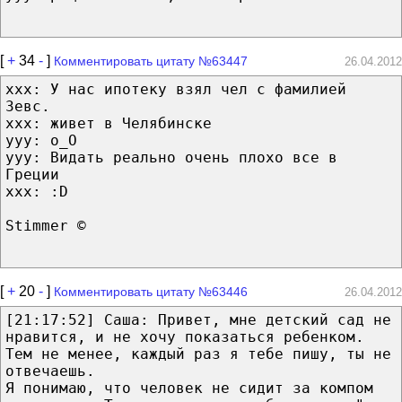
[
+
34
-
]
Комментировать цитату №63447
26.04.2012
xxx: У нас ипотеку взял чел с фамилией
Зевс.
xxx: живет в Челябинске
yyy: о_О
yyy: Видать реально очень плохо все в
Греции
xxx: :D
Stimmer ©
[
+
20
-
]
Комментировать цитату №63446
26.04.2012
[21:17:52] Саша: Привет, мне детский сад не
нравится, и не хочу показаться ребенком.
Тем не менее, каждый раз я тебе пишу, ты не
отвечаешь.
Я понимаю, что человек не сидит за компом