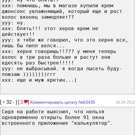
xxx: помнишь, мы в магазе купили крем
джонсонс увлажняющий, который еще и рост
волос вконец замедляет??
yyy: ну.
xxx: блять!!! этот херов крем не
действует!!
yyy: я тебе же говорил, что это херня все,
лишь бы пипл велся...
xxx: херня говоришь!!??? у меня теперь
волос в три раза больше и растут они
вдесять раз быстрее!!!!!
yyy: не выбрасывай. я когда лысеть буду-
поюзаю ))))))))ггг
xxx: еще и муж кретин...(
[
+
32
-
] [
3
]
Комментировать цитату №63435
26.04.2012
Сидя на работе выяснил, что нельзя
одновременно открыть более 91 окна
встроенного приложения "калькулятор".