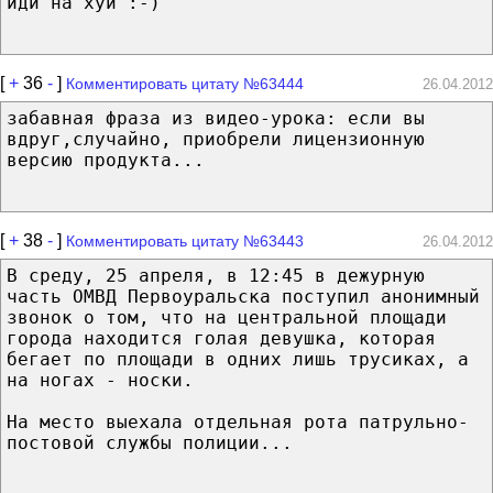
иди на хуй :-)
[
+
36
-
]
Комментировать цитату №63444
26.04.2012
забавная фраза из видео-урока: если вы
вдруг,случайно, приобрели лицензионную
версию продукта...
[
+
38
-
]
Комментировать цитату №63443
26.04.2012
В среду, 25 апреля, в 12:45 в дежурную
часть ОМВД Первоуральска поступил анонимный
звонок о том, что на центральной площади
города находится голая девушка, которая
бегает по площади в одних лишь трусиках, а
на ногах - носки.
На место выехала отдельная рота патрульно-
постовой службы полиции...