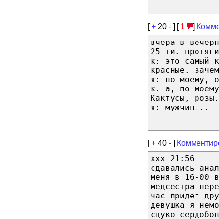
[
+
20
-
] [
1
]
Комме
вчера в вечерн
25-ти. протяги
к: это самый к
красные. зачем
я: по-моему, о
к: а, по-моему
Кактусы, розы.
я: мужчин...
[
+
40
-
]
Комментир
xxx 21:56
сдавались анал
меня в 16-00 в
медсестра пер
час придет дру
девушка я немо
сцуко сердобо