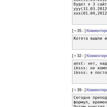
будет я 3 сайт
yyy(31.03.2012
xxx(01.04,2012
[
+
35
-
]
Комментир
Котята вышли 
[
+
32
-
]
Комментир
anst: нет, над
iksss: не комп
iksss: я посто
[
+
39
-
]
Комментир
Сегодня препод
формул, времен
Потом очистил 