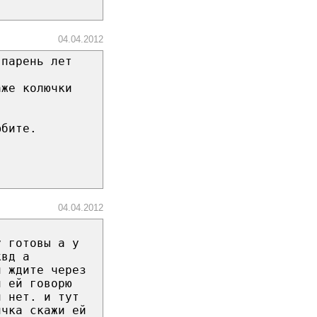
04.04.2012
 парень лет
аже колючки
юбите.
04.04.2012
у готовы а у
квд а
и ждите через
й ей говорю
и нет. и тут
ичка скажи ей