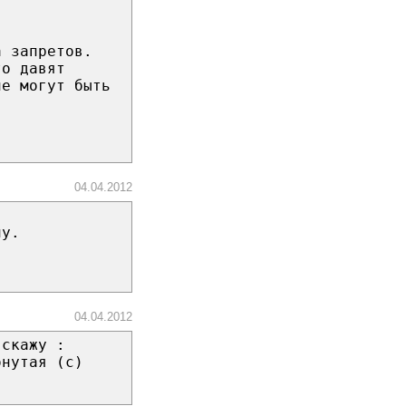
а запретов.
то давят
не могут быть
04.04.2012
ну.
04.04.2012
 скажу :
бнутая (с)