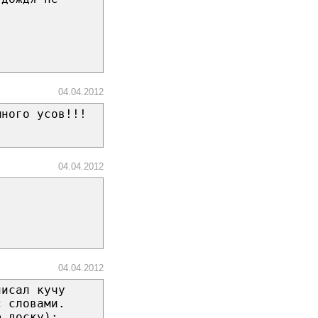
04.04.2012
много усов!!!
04.04.2012
04.04.2012
писал кучу
с словами.
ю доску):