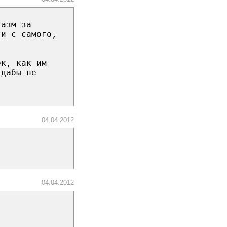
газм за
ти с самого,
ек, как им
 дабы не
04.04.2012
04.04.2012