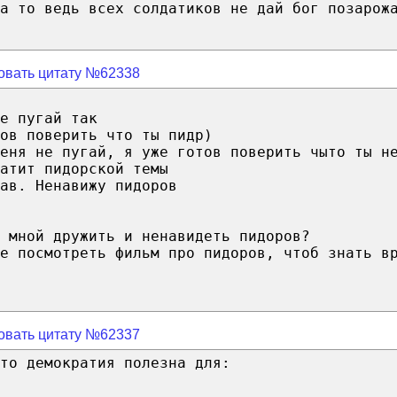
а то ведь всех солдатиков не дай бог позарож
овать цитату №62338
е пугай так
ов поверить что ты пидр)
еня не пугай, я уже готов поверить чыто ты н
атит пидорской темы
ав. Ненавижу пидоров
 мной дружить и ненавидеть пидоров?
е посмотреть фильм про пидоров, чтоб знать в
овать цитату №62337
то демократия полезна для: