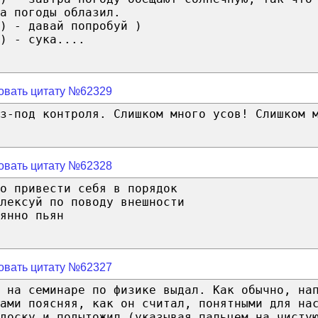
а погоды облазил.
) - давай попробуй )
) - сука....
овать цитату №62329
из-под контроля. Слишком много усов! Слишком 
овать цитату №62328
о привести себя в порядок
лексуй по поводу внешности
янно пьян
овать цитату №62327
 на семинаре по физике выдал. Как обычно, на
ами поясняя, как он считал, понятными для на
доску и подытожил (указывая пальцем на чисту