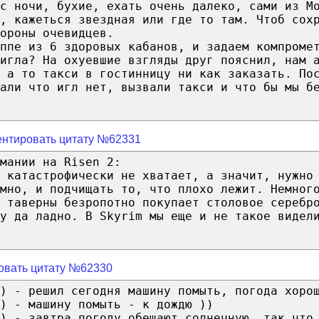
с ночи, бухие, ехать очень далеко, сами из М
, кажеться звездная или где то там. Чтоб сох
ороны очевидцев.
ппе из 6 здоровых кабанов, и задаем компроме
игла? На охуевшие взгляды друг пояснил, нам 
 а то такси в гостинницу ни как заказать. По
али что игл нет, вызвали такси и что бы мы б
нтировать цитату №62331
мании на Risen 2:
 катастрофически не хватает, а значит, нужно
мно, и подчищать то, что плохо лежит. Немног
ц таверны безропотно покупает столовое серебр
у да ладно. В Skyrim мы еще и не такое видел
овать цитату №62330
) - решил сегодня машину помыть, погода хоро
) - машину помыть - к дождю ))
) - завтра погоду обещают солнечную, так что