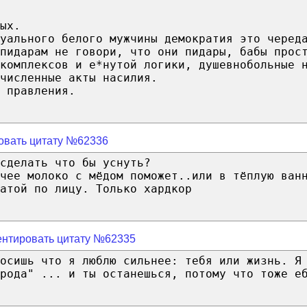
ых.
уального белого мужчины демократия это черед
пидарам не говори, что они пидары, бабы прос
 комплексов и е*нутой логики, душевнобольные 
численные акты насилия.
 правления.
овать цитату №62336
сделать что бы уснуть?
чее молоко с мёдом поможет..или в тёплую ван
атой по лицу. Только хардкор
нтировать цитату №62335
осишь что я люблю сильнее: тебя или жизнь. Я
рода" ... и ты останешься, потому что тоже е