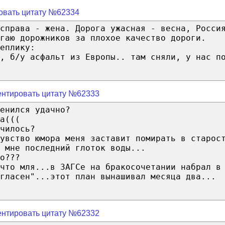
овать цитату №62334
справа - жена. Дорога ужасная - весна, Росси
угаю дорожников за плохое качество дороги.
еплику:
, б/у асфальт из Европы.. там сняли, у нас п
нтировать цитату №62333
енился удачно?
а(((
чилось?
увство юмора меня заставит помирать в старос
 мне последний глоток воды...
о???
что мля...в ЗАГСе на бракосочетании набрал в
гласен"...этот план вынашивал месяца два...
нтировать цитату №62332