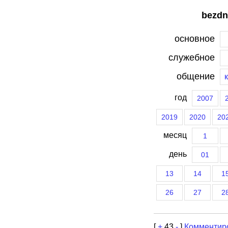
bezdn
основное
служебное
общение
год
2007
2019
2020
20
месяц
1
день
01
13
14
1
26
27
2
[
+
43
-
]
Комментир