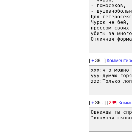
- гомосеков;
- душевнобольн
Для гетеросекс
Чурок не бей, 
прессом своих
убиты за много
Отличная форма
[
+
38
-
]
Комментир
xxx:что можно 
yyy:думаю горя
zzz:Только лоп
[
+
36
-
] [
2
]
Комме
Однажды ты спр
"влажная сково