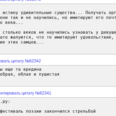
 истину удивительные существа... Получать ор
они так и не научились, но имитируют его поч
о века...
 столько веков не научились узнавать у девуш
ато жалуются, что те имитируют удовольствие,
ие этих самцов...
овать цитату №62342
ы еще та вредина
обрая, еблая и пушистая
нтировать цитату №62341
.ру:
фестиваль поэзии закончился стрельбой