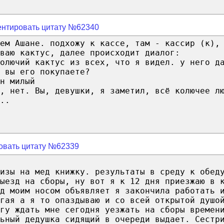
нтировать цитату №62340
ем Ашане. подхожу к кассе, там - кассир (к),
ваю кактус, далее происходит диалог:
олючий кактус из всех, что я видел. у него д
 вы его покупаете?
н милый
, нет. Вы, девушки, я заметил, всё колючее л
..
овать цитату №62339
изы на мед книжку. результаты в среду к обед
ыезд на сборы, ну вот я к 12 дня приезжаю в 
ед моим носом объявляет я закончила работать 
гая а я то опаздываю и со всей открытой душо
гу ждать мне сегодня уезжать на сборы времен
льный дедушка сидящий в очереди выдает. Сестр