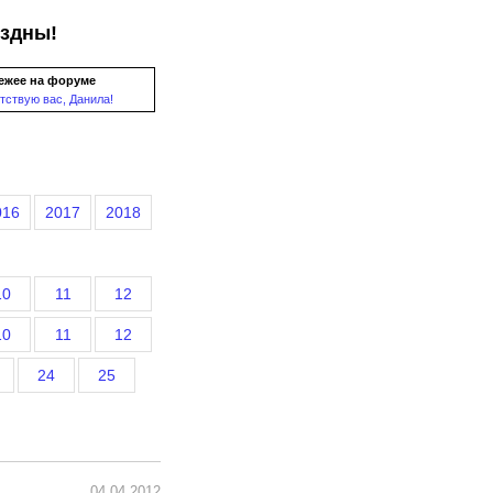
ездны!
ежее на форуме
тствую вас, Данила!
016
2017
2018
10
11
12
10
11
12
24
25
04.04.2012