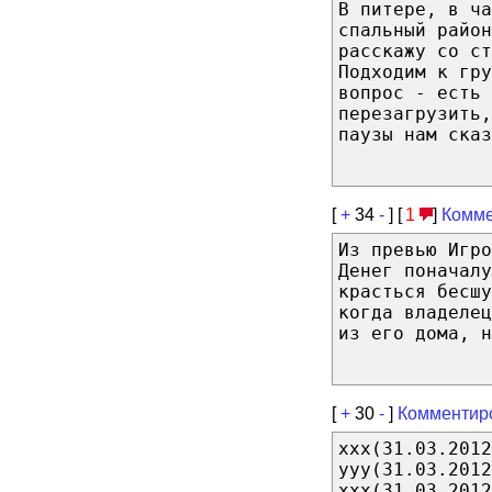
В питере, в ча
спальный район
расскажу со ст
Подходим к гру
вопрос - есть 
перезагрузить,
паузы нам сказ
[
+
34
-
] [
1
]
Комме
Из превью Игро
Денег поначалу
красться бесшу
когда владеле
из его дома, н
[
+
30
-
]
Комментир
xxx(31.03.2012
yyy(31.03.2012
xxx(31.03.2012