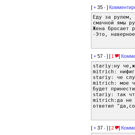
[
+
35
-
]
Комментир
Еду за рулем, 
смачной ямы р
Жена бросает р
-Это, наверное
[
+
57
-
] [
1
]
Комме
stariy:ну че,ж
mitrich: нифиг
stariy: че слу
mitrich: мое ч
будет принести
stariy: так чт
mitrich:да не 
ответил "да,со
[
+
37
-
] [
2
]
Комме