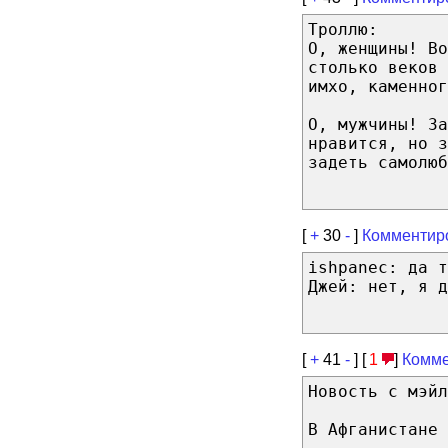
Троллю:
О, женщины! Во
столько веков 
имхо, каменног
О, мужчины! За
нравится, но з
задеть самолюб
[
+
30
-
]
Комментир
ishpanec: да т
Джей: нет, я д
[
+
41
-
] [
1
]
Комме
Новость с мэйл
В Афганистане 