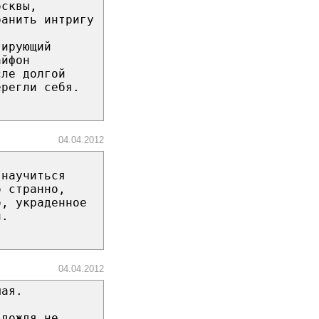
осквы,
ранить интригу
тирующий
айфон
сле долгой
ерегли себя.
04.04.2012
 научиться
о странно,
о, украденное
и.
04.04.2012
шая.
 дождя не