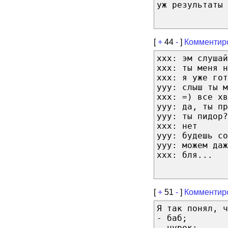
уж результаты 
[
+
44
-
]
Комментир
xxx: эм слушай
xxx: ты меня н
xxx: я уже гот
yyy: слыш ты м
xxx: =) все хв
yyy: да, ты пр
yyy: ты пидор?
xxx: нет
yyy: будешь со
yyy: можем даж
xxx: бля...
[
+
51
-
]
Комментир
Я так понял, ч
- баб;
- чурок;