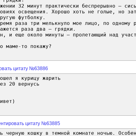
 грядки!
яжении 32 минут практически беспрерывно – сис
овиях освещения. Хорошо хоть не голые, но за
ругую футболку.
ремя раза три мелькнуло мое лицо, по одному 
ажется раза два – грядки.
н, и еще около минуты – пролетающий над учас
о маме-то покажу?
овать цитату №63886
ошел я курицу жарить
ез 20 вернусь
ивет)
нтировать цитату №63885
ь черную кошку в темной комнате ночью. Особе