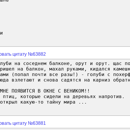
и
овать цитату №63882
луби на соседнем балконе, орут и орут. щас п
ришел на балкон, махал руками, кидался камеш
ами (попал почти все разы!) - голуби с похер
юда взлетают и снова садятся на карниз обрат
МНЕ ПОЯВИТСЯ В ОКНЕ С ВЕНИКОМ!!
 птиц, которые сидели на деревьях напротив.
открыл какую-то тайну мира ...
овать цитату №63881