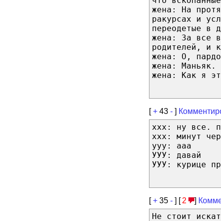
что вскопанные
жена: На прот
ракурсах и усл
переодетые в д
жена: За все в
родителей, и к
жена: О, пардо
жена: Маньяк.
жена: Как я эт
[
+
43
-
]
Комментир
ххх: ну все. п
ххх: минут чер
ууу: ааа
УУУ: давай
УУУ: курице пр
[
+
35
-
] [
2
]
Комме
Не стоит искат