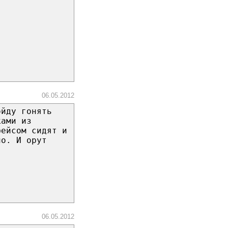
06.05.2012
ойду гонять
ками из
фейсом сидят и
но. И орут
06.05.2012