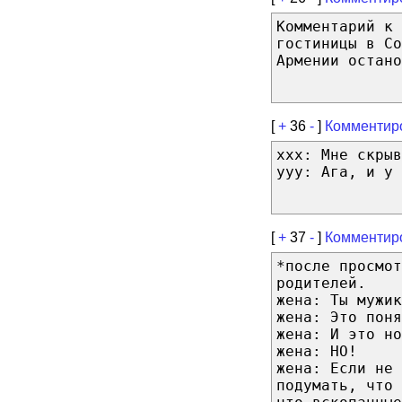
Комментарий к 
гостиницы в Со
Армении остано
[
+
36
-
]
Комментир
ххх: Мне скрыв
ууу: Ага, и у 
[
+
37
-
]
Комментир
*после просмот
родителей.
жена: Ты мужик
жена: Это поня
жена: И это но
жена: НО!
жена: Если не 
подумать, что 