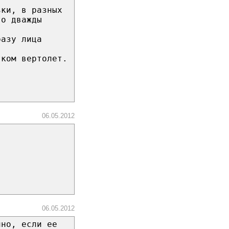
ьки, в разных
то дважды
разу лица
тком вертолет.
06.05.2012
06.05.2012
нно, если ее