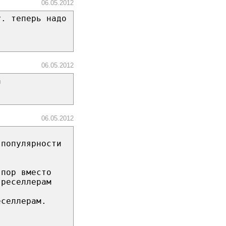
06.05.2012
у. теперь надо
06.05.2012
а
06.05.2012
 популярности
 пор вместо
 реселлерам
еселлерам.