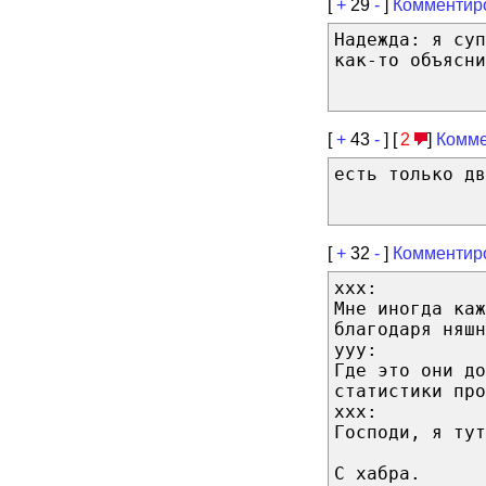
[
+
29
-
]
Комментир
Надежда: я суп
как-то объясни
[
+
43
-
] [
2
]
Комме
есть только дв
[
+
32
-
]
Комментир
xxx:
Мне иногда ка
благодаря няшн
yyy:
Где это они до
статистики про
xxx:
Господи, я тут
С хабра.