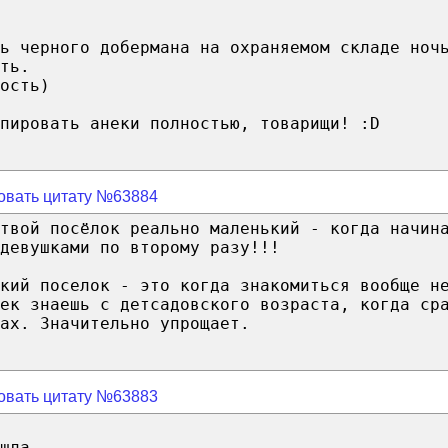
ть черного добермана на охраняемом складе ноч
ть.
ость)
пировать анеки полностью, товарищи! :D
овать цитату №63884
твой посёлок реально маленький - когда начин
девушками по второму разу!!!
кий поселок - это когда знакомиться вообще н
ек знаешь с детсадовского возраста, когда ср
ах. Значительно упрощает.
овать цитату №63883
шла