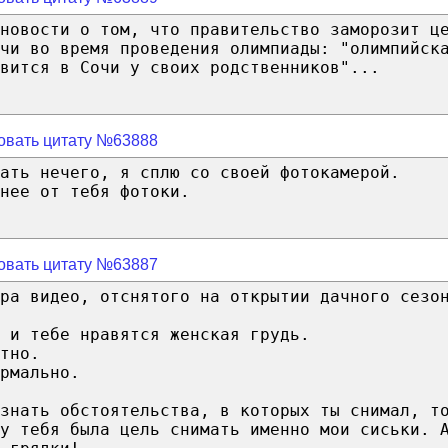
новости о том, что правительство заморозит ц
чи во время проведения олимпиады: "олимпийск
вится в Сочи у своих родственников"...
овать цитату №63888
ать нечего, я сплю со своей фотокамерой.
нее от тебя фотоки.
овать цитату №63887
ра видео, отснятого на открытии дачного сезо
 и тебе нравятся женская грудь.
тно.
рмально.
знать обстоятельства, в которых ты снимал, т
у тебя была цель снимать именно мои сиськи. 