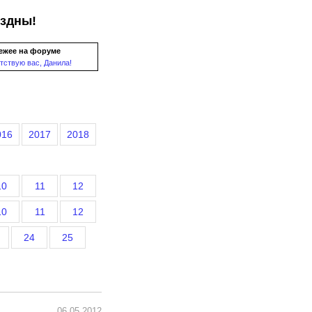
ездны!
ежее на форуме
тствую вас, Данила!
016
2017
2018
10
11
12
10
11
12
24
25
06.05.2012