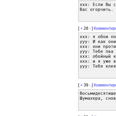
xxx: Если Вы 
Вас огорчить. 
[
+
28
-
]
Комментир
ххх: я обои по
yyy: И как они
xxx: они проти
yyy: Тебе пва 
xxx: обойный к
xxx: и я уже в
yyy: Тебя клея
[
+
39
-
]
Комментир
Восьмидесятише
Шумахера, снов