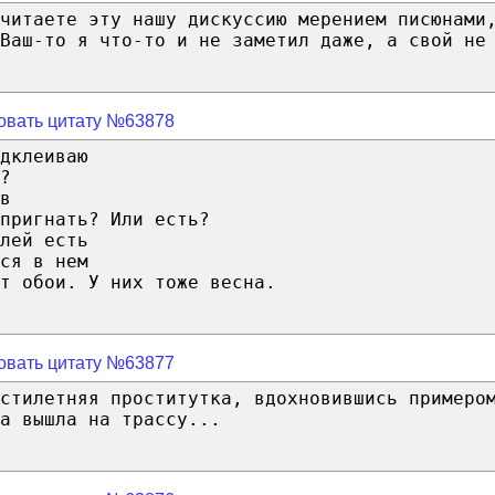
считаете эту нашу дискуссию мерением писюнами
Ваш-то я что-то и не заметил даже, а свой не
овать цитату №63878
дклеиваю
?
в
пригнать? Или есть?
лей есть
ся в нем
т обои. У них тоже весна.
овать цитату №63877
стилетняя проститутка, вдохновившись примеро
а вышла на трассу...