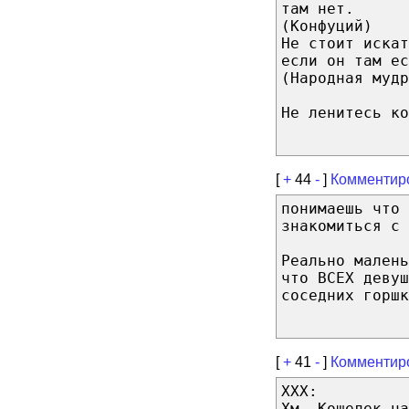
там нет.
(Конфуций)
Не стоит иска
если он там ес
(Народная мудр
Не ленитесь ко
[
+
44
-
]
Комментир
понимаешь что 
знакомиться с 
Реально малень
что ВСЕХ девуш
соседних горшк
[
+
41
-
]
Комментир
XXX:
Хм. Кошелек на