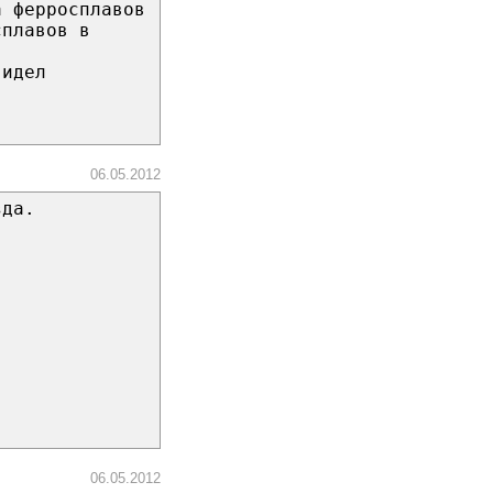
а ферросплавов
сплавов в
видел
06.05.2012
зда.
06.05.2012