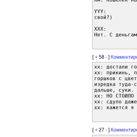
YYY:
свой?)
XXX:
Нет. С деньгам
[
+
58
-
]
Комментир
xx: достали го
xx: прикинь, п
горшков с цвет
изредка туда-с
дальше, суки.
xx: НО СТОИЛО 
xx: сдуло даже
хх: кажется я 
[
+
27
-
]
Комментир