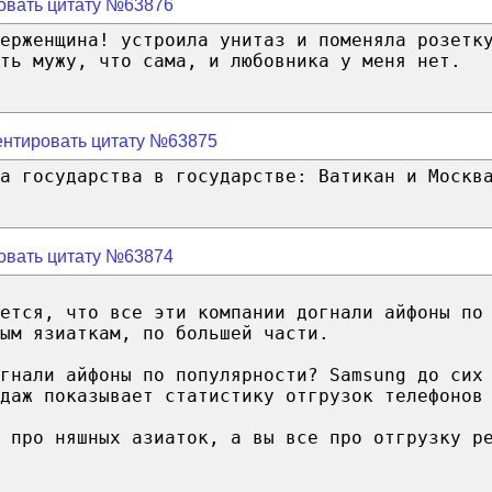
овать цитату №63876
ерженщина! устроила унитаз и поменяла розетк
ть мужу, что сама, и любовника у меня нет.
нтировать цитату №63875
а государства в государстве: Ватикан и Москв
овать цитату №63874
жется, что все эти компании догнали айфоны по
ым язиаткам, по большей части.
гнали айфоны по популярности? Samsung до сих
даж показывает статистику отгрузок телефонов
 про няшных азиаток, а вы все про отгрузку р