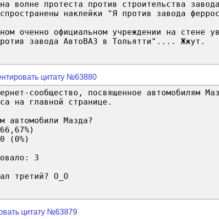
на волне протеста против строительства завод
спространены наклейки "Я против завода ферро
ном оченно официальном учреждении на стене у
ротив завода АвтоВАЗ в Тольятти".... Жжут.
нтировать цитату №63880
ернет-сообщество, посвященное автомобилям Ма
са на главной странице.
м автомобили Мазда?
66,67%)
0 (0%)
овало: 3
ал третий? О_О
овать цитату №63879