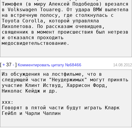
Тимофея (в миру Алексей Подобедов) врезался
в Volkswagen Touareg. От удара BMW вылетела
на встречную полосу, где столкнулась с
Toyota Corolla, которой управляла
Лихолетова. По рассказам очевидцев,
священник в момент происшествия был нетрезв
и отказался проходить
медосвидетельствование.
[
+
37
-
]
Комментировать цитату №68466
14.08.2012
Из обсуждения на лостфильме, что в
следующей части "Неудержимых" могут принять
участие Клинт Иствуд, Харрисон Форд,
Николас Кейдж и др.
xxx:
Говорят в пятой части будут играть Кларк
Гейбл и Чарли Чаплин