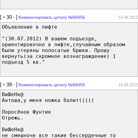
[
+
30
-
]
Комментировать цитату №68456
14.08.2012
Объявление в лифте
"(30.07.2012) В вашем подъезде,
ориентировочно в лифте,случайным образом
были утеряны полосатые брюки. Прошу
вернуть(за скромное вознаграждение) 1
подъезд 5 кв."
[
+
38
-
]
Комментировать цитату №68455
14.08.2012
ВиШеНк@
Антоша,у меня ножка болит(((((
Поросёнок Фунтик
Отрежь.
ВиШеНк@
не смешноче все такие бессердечные то