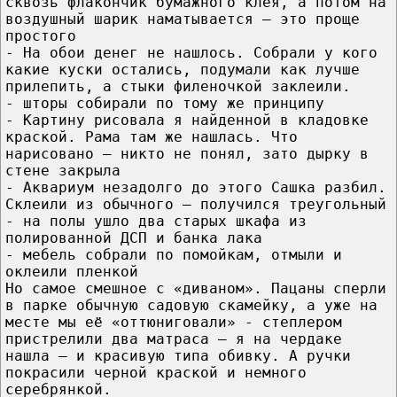
сквозь флакончик бумажного клея, а потом на
воздушный шарик наматывается – это проще
простого
- На обои денег не нашлось. Собрали у кого
какие куски остались, подумали как лучше
прилепить, а стыки филеночкой заклеили.
- шторы собирали по тому же принципу
- Картину рисовала я найденной в кладовке
краской. Рама там же нашлась. Что
нарисовано – никто не понял, зато дырку в
стене закрыла
- Аквариум незадолго до этого Сашка разбил.
Склеили из обычного – получился треугольный
- на полы ушло два старых шкафа из
полированной ДСП и банка лака
- мебель собрали по помойкам, отмыли и
оклеили пленкой
Но самое смешное с «диваном». Пацаны сперли
в парке обычную садовую скамейку, а уже на
месте мы её «оттюниговали» - степлером
пристрелили два матраса – я на чердаке
нашла – и красивую типа обивку. А ручки
покрасили черной краской и немного
серебрянкой.