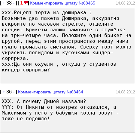
[
+
38
-
] [
1
]
Комментировать цитату №68465
14.08.2012
ххх:Рецепт торта из доширака :
Возьмите два пакета Доширака, аккуратно
вскройте по часовой стрелке, отделите
специи. Брикеты лапши замочите в сгущёнке
на три–четыре часа. Положите один брикет на
другой, перед этим пространство между ними
нужно промазать сметаной. Сверху торт можно
украсить повидлом и кусочками киндер–
сюрприза.
xxx:Да они охуели , откуда у студентов
киндер-сюрпризы?
[
+
36
-
]
Комментировать цитату №68464
14.08.2012
XXX: А почему Димой назвали?
YYY: От Никиты от наотрез отказался, а
Максимом у него у бабушки козла зовут -
тоже не подошло!