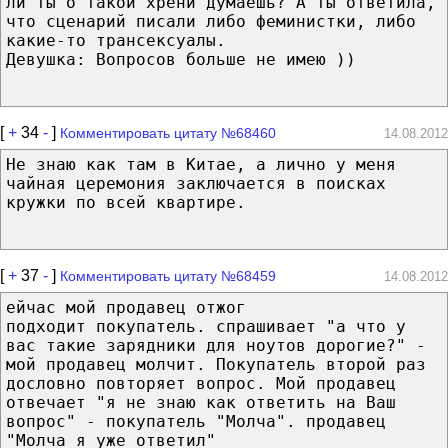
ли ты о такой хрени думаешь? А ты ответила,
что сценарий писали либо феминистки, либо
какие-то трансексуалы.
Девушка: Вопросов больше не имею ))
[
+
34
-
]
Комментировать цитату №68460
14.08.2012
Не знаю как там в Китае, а лично у меня
чайная церемония заключается в поисках
кружки по всей квартире.
[
+
37
-
]
Комментировать цитату №68459
14.08.2012
ейчас мой продавец отжог
подходит покупатель. спрашивает "а что у
вас такие зарядники для ноутов дорогие?" -
мой продавец молчит. Покупатель второй раз
дословно повторяет вопрос. Мой продавец
отвечает "я не знаю как ответить на Ваш
вопрос" - покупатель "Молча". продавец
"Молча я уже ответил"