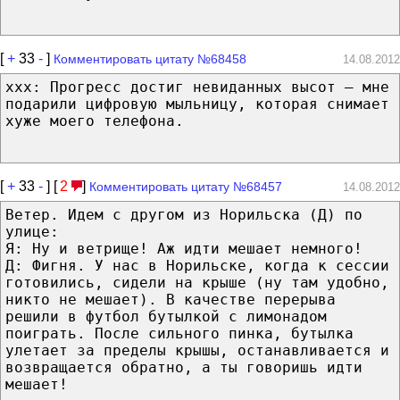
[
+
33
-
]
Комментировать цитату №68458
14.08.2012
xxx: Прогресс достиг невиданных высот — мне
подарили цифровую мыльницу, которая снимает
хуже моего телефона.
[
+
33
-
] [
2
]
Комментировать цитату №68457
14.08.2012
Ветер. Идем с другом из Норильска (Д) по
улице:
Я: Ну и ветрище! Аж идти мешает немного!
Д: Фигня. У нас в Норильске, когда к сессии
готовились, сидели на крыше (ну там удобно,
никто не мешает). В качестве перерыва
решили в футбол бутылкой с лимонадом
поиграть. После сильного пинка, бутылка
улетает за пределы крышы, останавливается и
возвращается обратно, а ты говоришь идти
мешает!