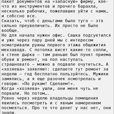
пакет документов на «запасную» фирму, кое-
что из инструментов и прочего барахла,
несколько рабочих, пожелавших уйти с нами…
и собссно все.
Сказать, чтоб с деньгами было туго – это
сильно преувеличить. Их просто не было
вообще.
Но для начала нужен офис. Сашка подсуетился
и уже через пару дней мы с интересом
осматривали руины первого этажа общежития
мехзавода. С потолка висят какие-то сопли,
а стене дырка – там раньше был пункт приема
обуви в ремонт, на пол наступать
страшновато – можно в подвале очутиться… А
«хозяева» заявляют: сделаете тут ремонт за
неделю – год бесплатно пользуйтесь. Мужики
замялись, а я еще разочек осмотрелась и
говорю: «По рукам! Сделаем!».
Когда «хозяева» ушли, они меня чуть не
порвали. Но потом….
Ровно через неделю владельцы помещения
явились посмотреть и с явным намерением
посмеяться. Про то что денег у нас нет, они
знали.