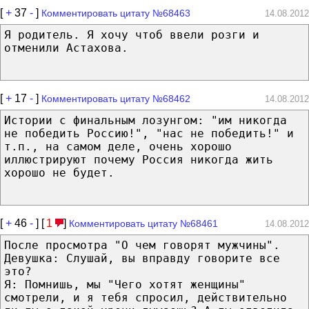
[
+
37
-
]
Комментировать цитату №68463
14.08.2012
Я родитель. Я хочу чтоб ввели розги и
отменили Астахова.
[
+
17
-
]
Комментировать цитату №68462
14.08.2012
Истории с финальным лозунгом: "им никогда
не победить Россию!", "нас не победить!" и
т.п., на самом деле, очень хорошо
иллюстрируют почему Россия никогда жить
хорошо не будет.
[
+
46
-
] [
1
]
Комментировать цитату №68461
14.08.2012
После просмотра "О чем говорят мужчины".
Девушка: Слушай, вы вправду говорите все
это?
Я: Помнишь, мы "Чего хотят женщины"
смотрели, и я тебя спросил, действительно