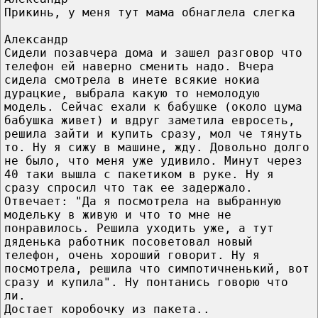
Прикинь, у меня тут мама обнаглела слегка
Александр
Сидели позавчера дома и зашел разговор что
телефон ей наверно сменить надо. Вчера
сидела смотрела в инете всякие нокиа
дурацкие, выбрала какую то немолодую
модель. Сейчас ехали к бабушке (около цума
бабушка живет) и вдруг заметила евросеть,
решила зайти и купить сразу, мол че тянуть
то. Ну я сижу в машине, жду. Довольно долго
не было, что меня уже удивило. Минут через
40 таки вышла с пакетиком в руке. Ну я
сразу спросил что так ее задержало.
Отвечает: "Да я посмотрела на выбранную
модельку в живую и что то мне не
понравилось. Решила уходить уже, а тут
дяденька работник посоветовал новый
телефон, очень хороший говорит. Ну я
посмотрела, решила что симпотичненький, вот
сразу и купила". Ну понтанись говорю что
ли.
Достает коробочку из пакета..