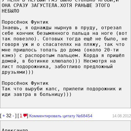
ОНА СРАЗУ ЗАГУСТЕЛА.ХОТЯ РАНЬШЕ ЭТОГО
НЕБЫЛО
Поросёнок Фунтик
Знаешь, я однажды нырнув в пруду, отрезал
себе кончик безымянного пальца на ноге (вот
так повезло). Сотовых тогда ещё не было, не
говоря уж и о спасателях на пляжу, так что
мне пришлось топать до дома (около 20-ти
кэмэ) с распоротым пальцем. Корда я пришёл
домой, в ботинке хлюпало))) Несмотря на
лист подорожника, заботливо предложный
друзьями)))
Поросёнок Фунтик
Так что выруби капс, прилепи подорожник и
иди завтра в больницу)))
[
+
32
-
] [
1
]
Комментировать цитату №68454
14.08.2012
Александр