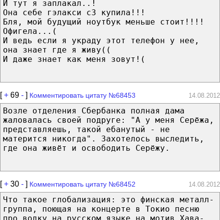
И тут я заплакал..!
Она себе гэлакси с3 купила!!!
Бля, мой будущий ноутбук меньше стоит!!!!
Офигела...(
И ведь если я украду этот телефон у нее,
она знает где я живу((
И даже знает как меня зовут!(
[
+
69
-
]
Комментировать цитату №68453
14.08.2012
Возле отделения Сбербанка полная дама
жаловалась своей подруге: "А у меня Серёжа,
представляешь, такой ебанутый - не
матерится никогда". Захотелось выследить,
где она живёт и освободить Серёжу.
[
+
30
-
]
Комментировать цитату №68452
14.08.2012
Что такое глобализация: это финская металл-
группа, поющая на концерте в Токио песню
про водку на русском языке на мотив Хава-