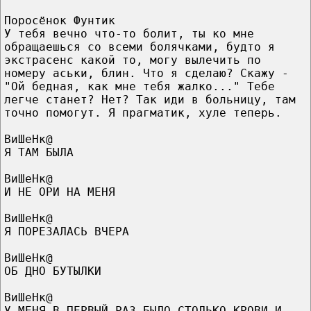
Поросёнок Фунтик
У тебя вечно что-то болит, ты ко мне
обращаешься со всеми болячками, будто я
экстрасенс какой то, могу вылечить по
номеру аськи, блин. Что я сделаю? Скажу -
"Ой бедная, как мне тебя жалко..." Тебе
легче станет? Нет? Так иди в больницу, там
точно помогут. Я прагматик, хуле теперь.
ВиШеНк@
Я ТАМ БЫЛА
ВиШеНк@
И НЕ ОРИ НА МЕНЯ
ВиШеНк@
Я ПОРЕЗАЛАСЬ ВЧЕРА
ВиШеНк@
ОБ ДНО БУТЫЛКИ
ВиШеНк@
У МЕНЯ В ПЕРВЫЙ РАЗ БЫЛО СТОЛЬКО КРОВИ,И