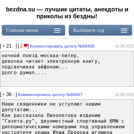
bezdna.su — лучшие цитаты, анекдоты и
приколы из бездны!
Главное меню
Выберите год
[
+
21
-
] [
2
]
Комментировать цитату №68468
14.08.2012
ночной поезд москва-питер.
девочка читает электронную книгу,
подсвечивая айфоном...
долго думал....
[
+
36
-
]
Комментировать цитату №68467
14.08.2012
Наши священники не уступают нашим
депутатам...
Как рассказала Лихолетова изданию
"Газета.ру", двухместный спортивный BMW с
дипломатическими номерами под управлением
настоятеля храма Илии Пророка игумена