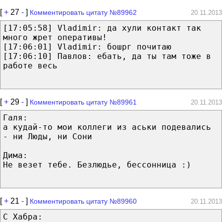
[
+
27
-
]
Комментировать цитату №89962
20.11.2013
[17:05:58] Vladimir: да хули контакт так
много жрет оперативы!
[17:06:01] Vladimir: бошрг почитаю
[17:06:10] Павлов: ебать, да ты там тоже в
работе весь
[
+
29
-
]
Комментировать цитату №89961
20.11.2013
Галя:
а кудай-то мои коллеги из аськи подевались
- ни Люды, ни Сони
Дима:
Не везет тебе. Безлюдье, бессонница :)
[
+
21
-
]
Комментировать цитату №89960
20.11.2013
С Хабра: