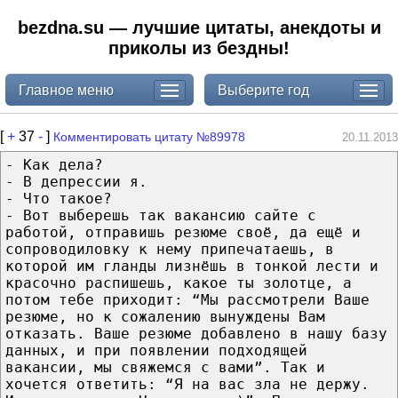
bezdna.su — лучшие цитаты, анекдоты и
приколы из бездны!
Главное меню
Выберите год
[
+
37
-
]
Комментировать цитату №89978
20.11.2013
- Как дела?
- В депрессии я.
- Что такое?
- Вот выберешь так вакансию сайте с
работой, отправишь резюме своё, да ещё и
сопроводиловку к нему припечатаешь, в
которой им гланды лизнёшь в тонкой лести и
красочно распишешь, какое ты золотце, а
потом тебе приходит: “Мы рассмотрели Ваше
резюме, но к сожалению вынуждены Вам
отказать. Ваше резюме добавлено в нашу базу
данных, и при появлении подходящей
вакансии, мы свяжемся с вами”. Так и
хочется ответить: “Я на вас зла не держу.