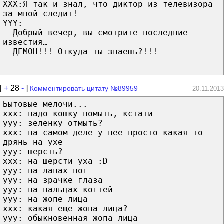
XXX:Я так и знал, что диктор из телевизора
за мной следит!
YYY:
— Добрый вечер, вы смотрите последние
известия…
— ДЕМОН!!! Откуда ты знаешь?!!!
[
+
28
-
]
Комментировать цитату №89959
20.11.2013
Бытовые мелочи...
ххх: надо кошку помыть, кстати
ууу: зеленку отмыть?
ххх: на самом деле у нее просто какая-то
дрянь на ухе
ууу: шерсть?
ххх: на шерсти уха :D
ууу: на лапах ног
ууу: на зрачке глаза
ууу: на пальцах когтей
ууу: на жопе лица
ххх: какая еще жопа лица?
ууу: обыкновенная жопа лица