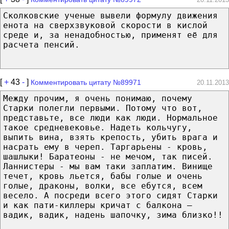
Сколковские ученые вывели формулу движения
енота на сверхзвуковой скорости в кислой
среде и, за ненадобностью, применят её для
расчета пенсий.
[
+
43
-
]
Комментировать цитату №89971
20.11.2013
Между прочим, я очень понимаю, почему
Старки полегли первыми. Потому что вот,
представьте, все люди как люди. Нормальное
такое средневековье. Надеть кольчугу,
выпить вина, взять крепость, убить врага и
насрать ему в череп. Таргарьены - кровь,
шашлыки! Баратеоны - не мечом, так писей.
Ланнистеры - мы вам таки заплатим. Винище
течет, кровь льется, бабы голые и очень
голые, драконы, волки, все ебутся, всем
весело. А посреди всего этого сидят Старки
и как пати-киллеры кричат с балкона –
вадик, вадик, надень шапочку, зима близко!!