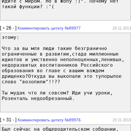
Идите с миром. Но в жопу :)”. Почему нет
такой функции? :’(
[
+
26
-
]
Комментировать цитату №89977
20.11.2013
этому:
Что за вы мля люди такие безгранично
ограниченные в развитии,стада миллионные
идиотов и умственно неполноценных,ленивых,
недоразвитых воспитанников Российского
образования во главе с вашим вождем
дрищенко?Откуда вы выкопали это тупорылое
слово "возопили"!!??
Ты мудак что ли совсем? Иди учи уроки,
Розенталь недообрезанный.
[
+
31
-
]
Комментировать цитату №89976
20.11.2013
Был сейчас на общеродительском собрании,