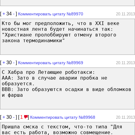
[
+
34
-
]
Комментировать цитату №89970
20.11.2013
Кто бы мог предположить, что в XXI веке
новостная лента будет начинаться так:
"Христиане пролоббируют отмену второго
закона термодинамики"
[
+
30
-
]
Комментировать цитату №89969
20.11.2013
С Хабра про Летающие роботакси:
AAA: Зато в случае аварии пробка не
образуется.
BBB: Зато образуются осадки в виде обломков
и фарша
[
+
30
-
] [
1
]
Комментировать цитату №89968
20.11.2013
Пришла смска с текстом, что-то типа "Для
вас есть работа, возможно совмещение.