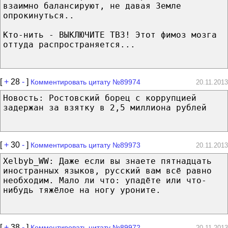
взаимно балансируют, не давая Земле
опрокинуться..
Кто-нить - ВЫКЛЮЧИТЕ ТВ3! Этот фимоз мозга
оттуда распространяется...
[
+
28
-
]
Комментировать цитату №89974
20.11.2013
Новость: Ростовский борец с коррупцией
задержан за взятку в 2,5 миллиона рублей
[
+
30
-
]
Комментировать цитату №89973
20.11.2013
Xelbyb_WW: Даже если вы знаете пятнадцать
иностранных языков, русский вам всё равно
необходим. Мало ли что: упадёте или что-
нибудь тяжёлое на ногу уроните.
[
+
38
-
]
Комментировать цитату №89972
20.11.2013