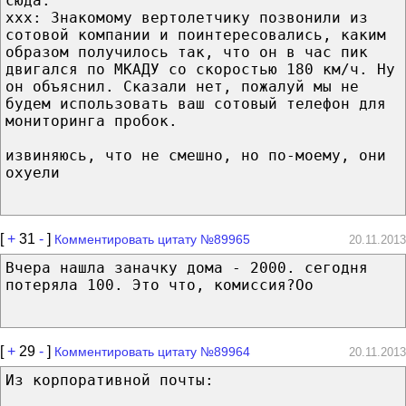
сюда:
xxx: Знакомому вертолетчику позвонили из
сотовой компании и поинтересовались, каким
образом получилось так, что он в час пик
двигался по МКАДУ со скоростью 180 км/ч. Ну
он объяснил. Сказали нет, пожалуй мы не
будем использовать ваш сотовый телефон для
мониторинга пробок.
извиняюсь, что не смешно, но по-моему, они
охуели
[
+
31
-
]
Комментировать цитату №89965
20.11.2013
Вчера нашла заначку дома - 2000. сегодня
потеряла 100. Это что, комиссия?Оо
[
+
29
-
]
Комментировать цитату №89964
20.11.2013
Из корпоративной почты: