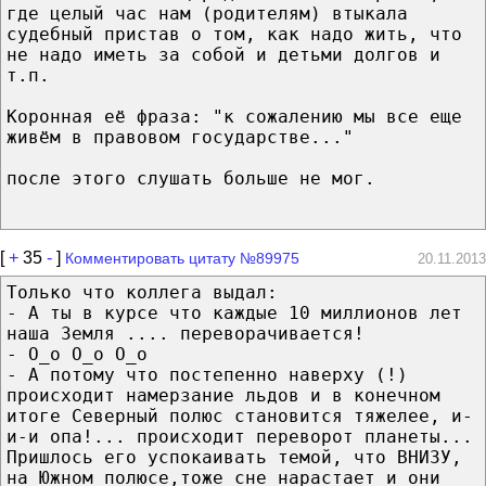
где целый час нам (родителям) втыкала
судебный пристав о том, как надо жить, что
не надо иметь за собой и детьми долгов и
т.п.
Коронная её фраза: "к сожалению мы все еще
живём в правовом государстве..."
после этого слушать больше не мог.
[
+
35
-
]
Комментировать цитату №89975
20.11.2013
Только что коллега выдал:
- А ты в курсе что каждые 10 миллионов лет
наша Земля .... переворачивается!
- О_о О_о О_о
- А потому что постепенно наверху (!)
происходит намерзание льдов и в конечном
итоге Северный полюс становится тяжелее, и-
и-и опа!... происходит переворот планеты...
Пришлось его успокаивать темой, что ВНИЗУ,
на Южном полюсе,тоже сне нарастает и они