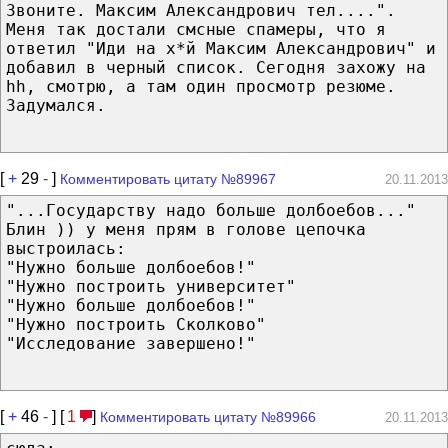
Звоните. Максим Александрович тел....".
Меня так достали смсные спамеры, что я
ответил "Иди на х*й Максим Александрович" и
добавил в черный список. Сегодня захожу на
hh, смотрю, а там один просмотр резюме.
Задумался.
[
+
29
-
]
Комментировать цитату №89967
20.11.2013
"...Государству надо больше долбоебов..."
Блин )) у меня прям в голове цепочка
выстроилась:
"Нужно больше долбоебов!"
"Нужно построить университет"
"Нужно больше долбоебов!"
"Нужно построить Сколково"
"Исследование завершено!"
[
+
46
-
] [
1
]
Комментировать цитату №89966
20.11.2013