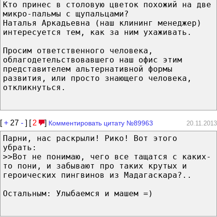
Кто принес в столовую цветок похожий на две
микро-пальмы с щупальцами?
Наталья Аркадьевна (наш клининг менеджер)
интересуется тем, как за ним ухаживать.
Просим ответственного человека,
облагодетельствовавшего наш офис этим
представителем альтернативной формы
развития, или просто знающего человека,
откликнуться.
[
+
27
-
] [
2
]
Комментировать цитату №89963
20.11.2013
Парни, нас раскрыли! Рико! Вот этого
убрать:
>>Вот не понимаю, чего все тащатся с каких-
то пони, и забывают про таких крутых и
героических пингвинов из Мадагаскара?..
Остальным: Улыбаемся и машем =)