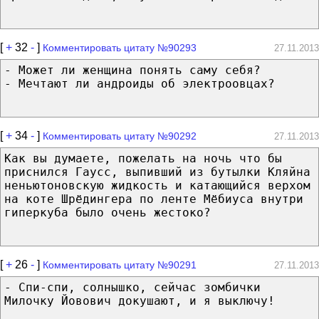
[
+
32
-
]
Комментировать цитату №90293
27.11.2013
- Mожет ли женщина понять саму себя?
- Мечтают ли андроиды об электроовцах?
[
+
34
-
]
Комментировать цитату №90292
27.11.2013
Как вы думаете, пожелать на ночь что бы
приснился Гаусс, выпивший из бутылки Кляйна
неньютоновскую жидкость и катающийся верхом
на коте Шрёдингера по ленте Мёбиуса внутри
гиперкуба было очень жестоко?
[
+
26
-
]
Комментировать цитату №90291
27.11.2013
- Спи-спи, солнышко, сейчас зомбички
Милочку Йовович докушают, и я выключу!