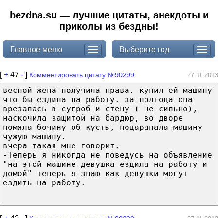
bezdna.su — лучшие цитаты, анекдоты и
приколы из бездны!
Главное меню
Выберите год
[
+
47
-
]
Комментировать цитату №90299
27.11.2013
весной жена получила права. купил ей машину
что бы ездила на работу. за полгода она
врезалась в сугроб и стену ( не сильно),
наскочила защитой на бардюр, во дворе
помяла бочину об кусты, поцарапала машину
чужую машину.
вчера такая мне говорит:
-Теперь я никогда не поведусь на объявление
"на этой машине девушка ездила на работу и
домой" теперь я знаю как девушки могут
ездить на работу.