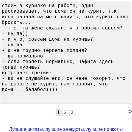
стоим в курилке на работе, один
рассказывает, что дома он не курит, т.к.
жена начала на мозг давить, что курить надо
бросать...
- т.е. ты жене сказал, что бросил совсем?
- ну да))
- и что, совсем дома не куришь?
- ну да
- а не трудно терпеть полдня?
- да нормально
- если терпеть нормально, нафига здесь
тогда куришь?
встревает третий:
- да не слушайте его, он жене говорит, что
на работе не курит, нам говорит, что
дома... балабол))))
>
1
2
3
Лучшие цитаты, лучшие анекдоты, лучшие приколы