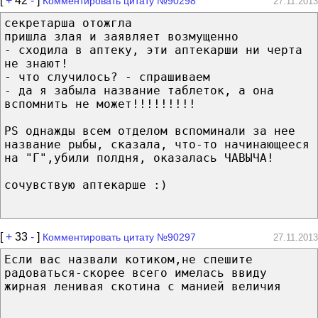
[
+
42
-
]
Комментировать цитату №90298
27.11.2013
секретарша отожгла
пришла злая и заявляет возмущенно
- сходила в аптеку, эти аптекарши ни черта
не знают!
- что случилось? - спрашиваем
- да я забыла название таблеток, а она
вспомнить не может!!!!!!!!!
PS однажды всем отделом вспоминали за нее
название рыбы, сказала, что-то начинающееся
на "Г",убили полдня, оказалась ЧАВЫЧА!
сочувствую аптекарше :)
[
+
33
-
]
Комментировать цитату №90297
27.11.2013
Если вас назвали котиком,не спешите
радоваться-скорее всего имелась ввиду
жирная ленивая скотина с манией величия