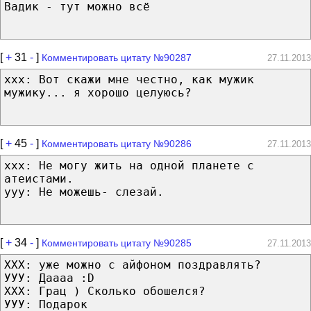
Вадик - тут можно всё
[
+
31
-
]
Комментировать цитату №90287
27.11.2013
xxx: Вот скажи мне честно, как мужик
мужику... я хорошо целуюсь?
[
+
45
-
]
Комментировать цитату №90286
27.11.2013
xxx: Не могу жить на одной планете с
атеистами.
yyy: Не можешь- слезай.
[
+
34
-
]
Комментировать цитату №90285
27.11.2013
ХХХ: уже можно с айфоном поздравлять?
УУУ: Даааа :D
ХХХ: Грац ) Сколько обошелся?
УУУ: Подарок