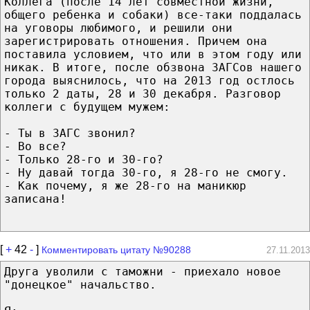
Коллега (после 14 лет совместной жизни,
общего ребенка и собаки) все-таки поддалась
на уговоры любимого, и решили они
зарегистрировать отношения. Причем она
поставила условием, что или в этом году или
никак. В итоге, после обзвона ЗАГСов нашего
города выяснилось, что на 2013 год остлось
только 2 даты, 28 и 30 декабря. Разговор
коллеги с будущем мужем:
- Ты в ЗАГС звонил?
- Во все?
- Только 28-го и 30-го?
- Ну давай тогда 30-го, я 28-го не смогу.
- Как почему, я же 28-го на маникюр
записана!
[
+
42
-
]
Комментировать цитату №90288
27.11.2013
Друга уволили с таможни - приехало новое
"донецкое" начальство.