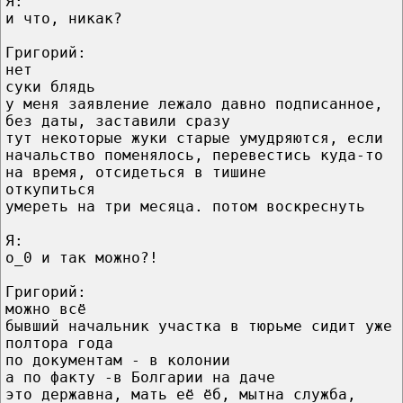
Я:
и что, никак?
Григорий:
нет
суки блядь
у меня заявление лежало давно подписанное,
без даты, заставили сразу
тут некоторые жуки старые умудряются, если
начальство поменялось, перевестись куда-то
на время, отсидеться в тишине
откупиться
умереть на три месяца. потом воскреснуть
Я:
о_0 и так можно?!
Григорий:
можно всё
бывший начальник участка в тюрьме сидит уже
полтора года
по документам - в колонии
а по факту -в Болгарии на даче
это державна, мать её ёб, мытна служба,