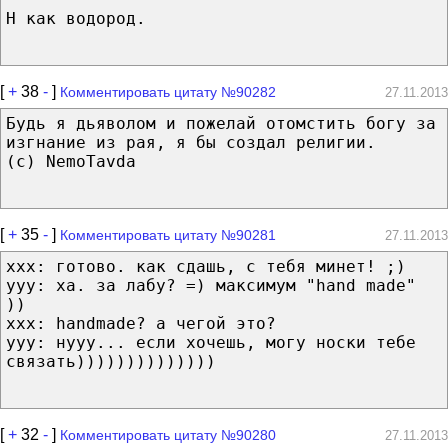
Н как водород.
[
+
38
-
]
Комментировать цитату №90282
27.11.2013
Будь я дьяволом и пожелай отомстить богу за
изгнание из рая, я бы создал религии.
(с) NemoTavda
[
+
35
-
]
Комментировать цитату №90281
27.11.2013
xxx: готово. как сдашь, с тебя минет! ;)
yyy: ха. за лабу? =) максимум "hand made"
))
xxx: handmade? а чегой это?
yyy: нууу... если хочешь, могу носки тебе
связать))))))))))))))
[
+
32
-
]
Комментировать цитату №90280
27.11.2013