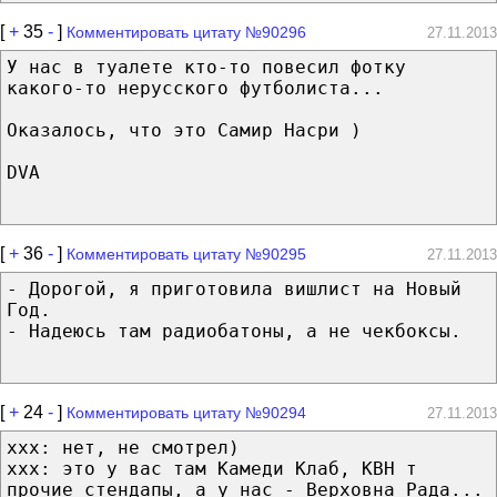
[
+
35
-
]
Комментировать цитату №90296
27.11.2013
У нас в туалете кто-то повесил фотку
какого-то нерусского футболиста...
Оказалось, что это Самир Насри )
DVA
[
+
36
-
]
Комментировать цитату №90295
27.11.2013
- Дорогой, я приготовила вишлист на Новый
Год.
- Надеюсь там радиобатоны, а не чекбоксы.
[
+
24
-
]
Комментировать цитату №90294
27.11.2013
xxx: нет, не смотрел)
ххх: это у вас там Камеди Клаб, КВН т
прочие стендапы, а у нас - Верховна Рада...