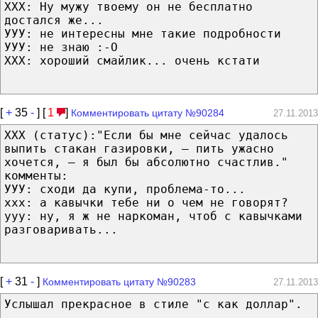
ХХХ: Ну мужу твоему он не бесплатно
достался же...
УУУ: не интересны мне такие подробности
УУУ: не знаю :-O
ХХХ: хороший смайлик... очень кстати
[
+
35
-
] [
1
]
Комментировать цитату №90284
27.11.2013
ХХХ (статус):"Если бы мне сейчас удалось
выпить стакан газировки, — пить ужасно
хочется, — я был бы абсолютно счастлив."
комменты:
УУУ: сходи да купи, проблема-то...
ххх: а кавычки тебе ни о чем не говорят?
ууу: ну, я ж не наркоман, чтоб с кавычками
разговаривать...
[
+
31
-
]
Комментировать цитату №90283
27.11.2013
Услышал прекрасное в стиле "с как доллар".