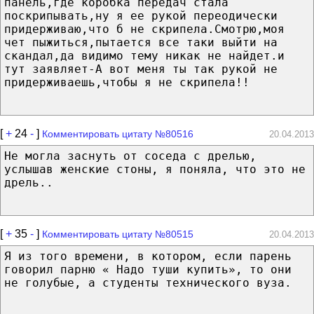
панель,где коробка передач стала
поскрипывать,ну я ее рукой переодически
придерживаю,что б не скрипела.Смотрю,моя
чет пыжиться,пытается все таки выйти на
скандал,да видимо тему никак не найдет.и
тут заявляет-А вот меня ты так рукой не
придерживаешь,чтобы я не скрипела!!
[
+
24
-
]
Комментировать цитату №80516
20.04.2013
Не могла заснуть от соседа с дрелью,
услышав женские стоны, я поняла, что это не
дрель..
[
+
35
-
]
Комментировать цитату №80515
20.04.2013
Я из того времени, в котором, если парень
говорил парню « Надо туши купить», то они
не голубые, а студенты технического вуза.