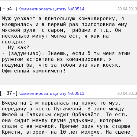
[
+
54
-
]
Комментировать цитату №80514
20.04.2013
Муж уезжает в длительную командировку, я
изощрилась и в первый раз приготовила ему
мясной рулет с сыром, грибами и т.д. Он
несколько минут молча ест, я как на
гвоздях:
- Ну как?
- (задумчиво): Знаешь, если б ты меня этим
рулетом встретила из командировки, я
подумал бы, что за тобой знатный косяк.
Офигенный комплимент!
[
+
37
-
]
Комментировать цитату №80513
20.04.2013
Вчера на 1-м нарвалась на какую-то муз.
передачу в честь Пугачевой. В зале между
Филей и Галкиным сидит Орбакайте. То есть
она сидит между двумя дядьками, которые
спали с ее мамкой. Причем один чуть старше
Кристи, второй- на 10 лет моложе. На сцене