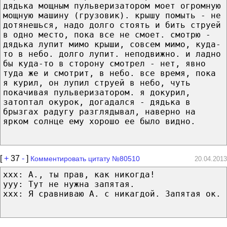
дядька мощным пульверизатором моет огромную
мощную машину (грузовик). крышу помыть - не
дотянешься, надо долго стоять и бить струей
в одно место, пока все не смоет. смотрю -
дядька лупит мимо крыши, совсем мимо, куда-
то в небо. долго лупит. неподвижно. и ладно
бы куда-то в сторону смотрел - нет, явно
туда же и смотрит, в небо. все время, пока
я курил, он лупил струей в небо, чуть
покачивая пульверизатором. я докурил,
затоптал окурок, догадался - дядька в
брызгах радугу разглядывал, наверно на
ярком солнце ему хорошо ее было видно.
[
+
37
-
]
Комментировать цитату №80510
20.04.2013
xxx: А., ты прав, как никогда!
yyy: Тут не нужна запятая.
xxx: Я сравниваю А. с никагдой. Запятая ок.