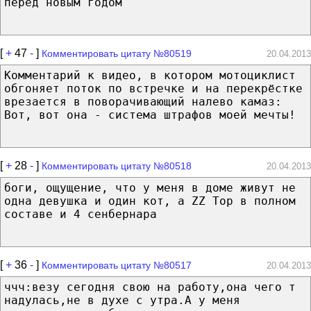
перед новым годом
[
+
47
-
]
Комментировать цитату №80519
20.04.2013
Комментарий к видео, в котором мотоциклист
обгоняет поток по встречке и на перекрёстке
врезается в поворачивающий налево камаз:
Вот, вот она - система штрафов моей мечты!
[
+
28
-
]
Комментировать цитату №80518
20.04.2013
боги, ощущение, что у меня в доме живут не
одна девушка и один кот, а ZZ Top в полном
составе и 4 сенбернара
[
+
36
-
]
Комментировать цитату №80517
20.04.2013
ччч:везу сегодня свою на работу,она чего т
надулась,не в духе с утра.А у меня