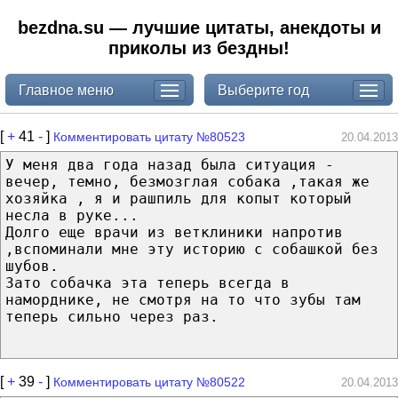
bezdna.su — лучшие цитаты, анекдоты и
приколы из бездны!
Главное меню
Выберите год
[
+
41
-
]
Комментировать цитату №80523
20.04.2013
У меня два года назад была ситуация -
вечер, темно, безмозглая собака ,такая же
хозяйка , я и рашпиль для копыт который
несла в руке...
Долго еще врачи из ветклиники напротив
,вспоминали мне эту историю с собашкой без
шубов.
Зато собачка эта теперь всегда в
наморднике, не смотря на то что зубы там
теперь сильно через раз.
[
+
39
-
]
Комментировать цитату №80522
20.04.2013