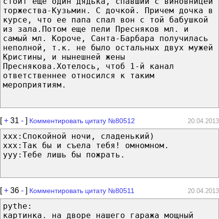
стоит еще один дядька, спавший с виновницей
торжества-Кузьмин. С дочкой. Причем дочка в
курсе, что ее папа спал вон с той бабушкой
из зала.Потом еще пели Пресняков мл. и
самый мл. Короче, Санта-Барбара получилась
неполной, т.к. не было остальных двух мужей
Кристины, и нынешней жены
Преснякова.Хотелось, чтоб 1-й канал
ответственнее относился к таким
мероприятиям.
[
+
31
-
]
Комментировать цитату №80512
20.04.2013
ххх:Спокойной ночи, сладенький)
ххх:Так бы и съела тебя! омномном.
ууу:Тебе лишь бы пожрать.
[
+
36
-
]
Комментировать цитату №80511
20.04.2013
pythe:
картинка. на дворе нашего гаража мощный