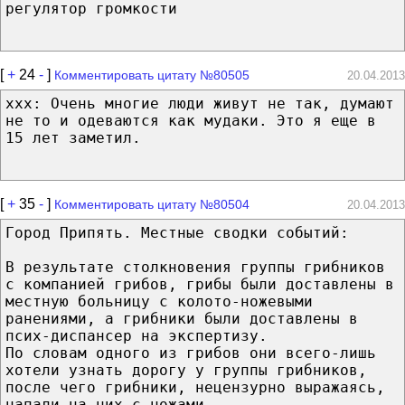
регулятор громкости
[
+
24
-
]
Комментировать цитату №80505
20.04.2013
xxx: Очень многие люди живут не так, думают
не то и одеваются как мудаки. Это я еще в
15 лет заметил.
[
+
35
-
]
Комментировать цитату №80504
20.04.2013
Город Припять. Местные сводки событий:
В результате столкновения группы грибников
с компанией грибов, грибы были доставлены в
местную больницу с колото-ножевыми
ранениями, а грибники были доставлены в
псих-диспансер на экспертизу.
По словам одного из грибов они всего-лишь
хотели узнать дорогу у группы грибников,
после чего грибники, нецензурно выражаясь,
напали на них с ножами.