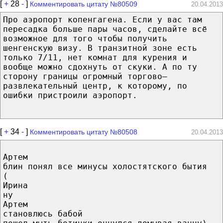
[
+
28
-
]
Комментировать цитату №80509
20.04.2013
Про аэропорт копенгагена. Если у вас там
пересадка больше пары часов, сделайте всё
возможное для того чтобы получить
шенгенскую визу. В транзитной зоне есть
только 7/11, нет комнат для курения и
вообще можно сдохнуть от скуки. А по ту
сторону границы огромный торгово–
развлекательный центр, к которому, по
ошибки пристроили аэропорт.
[
+
34
-
]
Комментировать цитату №80508
20.04.2013
Артем
блин понял все минусы холостятского бытия
(
Ирина
ну
Артем
становлюсь бабой