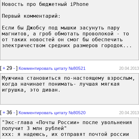
Новость про бюджетный iPhone
Первый комментарий:
Если бы Джобсу под мышки засунуть пару
магнитов, а гроб обмотать проволокой - то
от таких новостей он смог бы обеспечить
электричеством средних размеров городок...
[
+
29
-
]
Комментировать цитату №80521
20.04.2013
Мужчина становиться по-настоящему взрослым,
когда начинает понимать- лучшая мягкая
игрушка, это диван.
[
+
36
-
]
Комментировать цитату №80520
20.04.2013
"Экс-глава «Почты России» после увольнения
получит 3 млн рублей"
xxx: я надеюсь, их отправят почтой россии