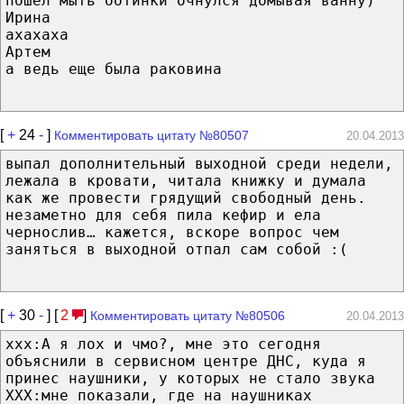
пошел мыть ботинки очнулся домывая ванну)
Ирина
ахахаха
Артем
а ведь еще была раковина
[
+
24
-
]
Комментировать цитату №80507
20.04.2013
выпал дополнительный выходной среди недели,
лежала в кровати, читала книжку и думала
как же провести грядущий свободный день.
незаметно для себя пила кефир и ела
чернослив… кажется, вскоре вопрос чем
заняться в выходной отпал сам собой :(
[
+
30
-
] [
2
]
Комментировать цитату №80506
20.04.2013
xxx:А я лох и чмо?, мне это сегодня
объяснили в сервисном центре ДНС, куда я
принес наушники, у которых не стало звука
XXX:мне показали, где на наушниках