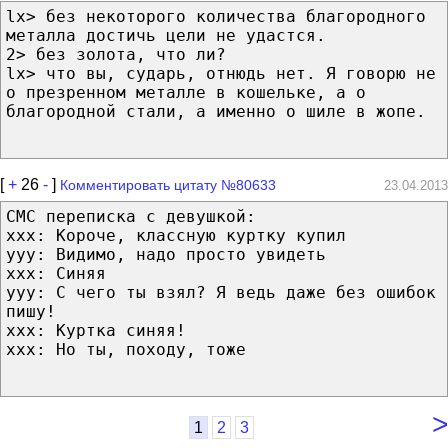
lx> без некоторого количества благородного
металла достичь цели не удастся.
2> без золота, что ли?
lx> что вы, сударь, отнюдь нет. Я говорю не
о презренном металле в кошельке, а о
благородной стали, а именно о шиле в жопе.
[
+
26
-
]
Комментировать цитату №80633
23.04.2013
СМС переписка с девушкой:
xxx: Короче, классную куртку купил
yyy: Видимо, надо просто увидеть
xxx: Синяя
yyy: С чего ты взял? Я ведь даже без ошибок
пишу!
xxx: Куртка синяя!
xxx: Но ты, походу, тоже
>
1
2
3