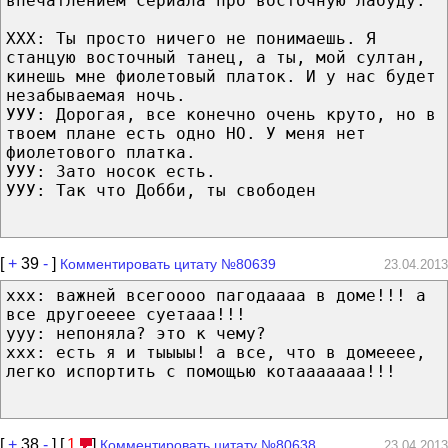
впечатлением сериала про восточную лабуду:
ХХХ: Ты просто ничего не понимаешь. Я
станцую восточный танец, а ты, мой султан,
кинешь мне фиолетовый платок. И у нас будет
незабываемая ночь.
УУУ: Дорогая, все конечно очень круто, но в
твоем плане есть одно НО. У меня нет
фиолетового платка.
УУУ: Зато носок есть.
УУУ: Так что Добби, ты свободен
[
+
39
-
]
Комментировать цитату №80639
23.04.2013
ххх: важней всегоооо пагодаааа в доме!!! а
все другоееее суетааа!!!
ууу: непоняла? это к чему?
ххх: есть я и тыыыы! а все, что в домееее,
легко испортить с помощью котааааааа!!!
[
+
38
-
] [
1
]
Комментировать цитату №80638
23.04.2013