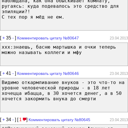
наблюдала, как она обыскивает комнату,
ругаясь: куда подевалось это средство для
эпиляции?!
С тех пор я мёд не ем.
[
+
35
-
]
Комментировать цитату №80647
23.04.2013
xxx:знаешь, басню мартышка и очки теперь
можно называть коллеги и мфу
[
+
41
-
]
Комментировать цитату №80646
23.04.2013
Видимо откармливание внуков - это что-то на
уровне человеческой природы - в 18 лет
хочецца ибацца, в 30 хочется денег, а в 50
хочется закормить внука до смерти
[
+
34
-
] [
1
]
Комментировать цитату №80645
23.04.2013