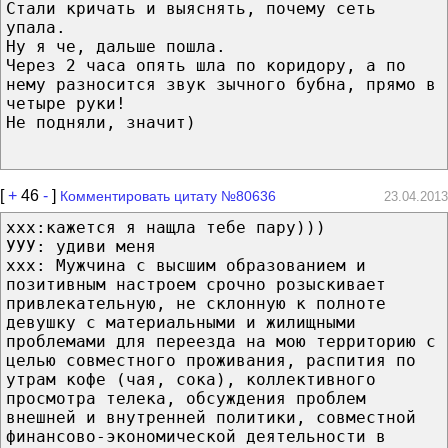
Стали кричать и выяснять, почему сеть
упала.
Ну я че, дальше пошла.
Через 2 часа опять шла по коридору, а по
нему разносится звук зычного бубна, прямо в
четыре руки!
Не подняли, значит)
[
+
46
-
]
Комментировать цитату №80636
23.04.2013
ххх:кажется я нащла тебе пару)))
УУУ: удиви меня
ххх: Мужчина с высшим образованием и
позитивным настроем срочно розыскивает
привлекательную, не склонную к полноте
девушку с материальными и жилищными
проблемами для переезда на мою территорию с
целью совместного проживания, распития по
утрам кофе (чая, сока), коллективного
просмотра телека, обсуждения проблем
внешней и внутренней политики, совместной
финансово-экономической деятельности в