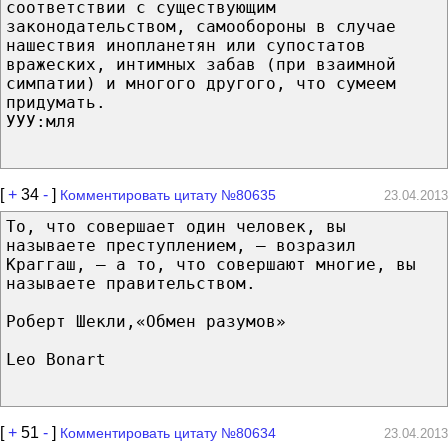
соответствии с существующим
законодательством, самообороны в случае
нашествия инопланетян или супостатов
вражеских, интимных забав (при взаимной
симпатии) и многого другого, что сумеем
придумать.
УУУ:мля
[
+
34
-
]
Комментировать цитату №80635
23.04.2013
То, что совершает один человек, вы
называете преступлением, – возразил
Краггаш, – а то, что совершают многие, вы
называете правительством.
Роберт Шекли,«Обмен разумов»
Leo Bonart
[
+
51
-
]
Комментировать цитату №80634
23.04.2013