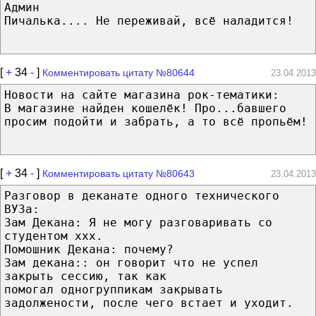
Админ
Пичалька.... Не переживай, всё наладится!
[
+
34
-
]
Комментировать цитату №80644
23.04.2013
Новости на сайте магазина рок-тематики:
В магазине найден кошелёк! Про...бавшего
просим подойти и забрать, а то всё пропьём!
[
+
34
-
]
Комментировать цитату №80643
23.04.2013
Разговор в деканате одного технического
ВУЗа:
Зам Декана: Я не могу разговаривать со
студентом xxx.
Помошник Декана: почему?
Зам декана:: он говорит что не успел
закрыть сессию, так как
помогал одногруппикам закрывать
задолжености, после чего встает и уходит.