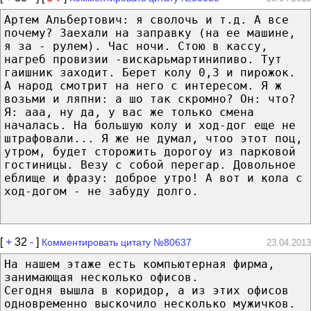
Артем Альбертович: я сволочь и т.д. А все
почему? Заехали на заправку (на ее машине,
я за - рулем). Час ночи. Стою в кассу,
нагреб провизии -вискарьмартинипиво. Тут
гаишник заходит. Берет колу 0,3 и пирожок.
А народ смотрит на него с интересом. Я ж
возьми и ляпни: а шо так скромно? Он: что?
Я: ааа, ну да, у вас же только смена
началась. На большую колу и ход-дог еще не
штрафовали... Я же не думал, чтоо этот поц,
утром, будет сторожить дорогоу из парковой
гостиницы. Везу с собой перегар. Довольное
еблище и фразу: доброе утро! А вот и кола с
ход-догом - не забуду долго.
[
+
32
-
]
Комментировать цитату №80637
23.04.2013
На нашем этаже есть компьютерная фирма,
занимающая несколько офисов.
Сегодня вышла в коридор, а из этих офисов
одновременно выскочило несколько мужичков.