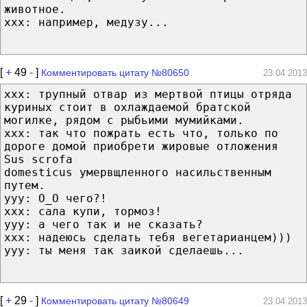
животное.
ххх: например, медузу...
[
+
49
-
]
Комментировать цитату №80650
23.04.2013
ххх: трупный отвар из мертвой птицы отряда
куриных стоит в охлаждаемой братской
могилке, рядом с рыбьими мумийками.
ххх: так что пожрать есть что, только по
дороге домой приобрети жировые отложения
Sus scrofa
domesticus умервщленного насильственным
путем.
ууу: О_О чего?!
ххх: сала купи, тормоз!
ууу: а чего так и не сказать?
ххх: надеюсь сделать тебя вегетарианцем)))
ууу: ты меня так заикой сделаешь...
[
+
29
-
]
Комментировать цитату №80649
23.04.2013