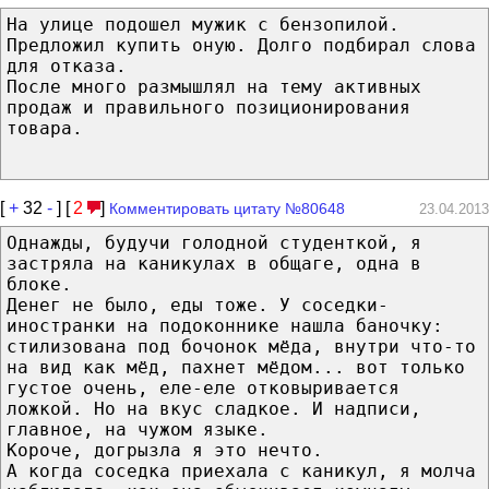
На улице подошел мужик с бензопилой.
Предложил купить оную. Долго подбирал слова
для отказа.
После много размышлял на тему активных
продаж и правильного позиционирования
товара.
[
+
32
-
] [
2
]
Комментировать цитату №80648
23.04.2013
Однажды, будучи голодной студенткой, я
застряла на каникулах в общаге, одна в
блоке.
Денег не было, еды тоже. У соседки-
иностранки на подоконнике нашла баночку:
стилизована под бочонок мёда, внутри что-то
на вид как мёд, пахнет мёдом... вот только
густое очень, еле-еле отковыривается
ложкой. Но на вкус сладкое. И надписи,
главное, на чужом языке.
Короче, догрызла я это нечто.
А когда соседка приехала с каникул, я молча