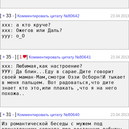
[
+
33
-
]
Комментировать цитату №80642
23.04.2013
xxx: а кто круче?
ххх: Ожегов или Даль?
yyy: о_О
[
+
35
-
] [
1
]
Комментировать цитату №80641
23.04.2013
ххх: Любимая,как настроение?
УУУ: Да блин...Еду в сарае.Дите говорит
своей маман-Мам,смотри Оззи Осборн!И тыкает
в меня пальцем. Вот радоваться,что дите
знает кто это,или плакать ,что я на него
похожа..
[
+
31
-
]
Комментировать цитату №80640
23.04.2013
Из романтической беседы с мужем под