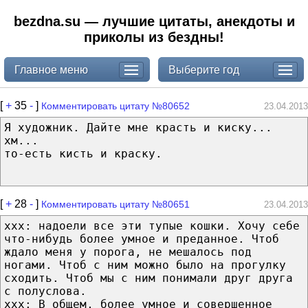
bezdna.su — лучшие цитаты, анекдоты и
приколы из бездны!
Главное меню
Выберите год
[
+
35
-
]
Комментировать цитату №80652
23.04.2013
Я художник. Дайте мне красть и киску...
хм...
то-есть кисть и краску.
[
+
28
-
]
Комментировать цитату №80651
23.04.2013
ххх: надоели все эти тупые кошки. Хочу себе
что-нибудь более умное и преданное. Чтоб
ждало меня у порога, не мешалось под
ногами. Чтоб с ним можно было на прогулку
сходить. Чтоб мы с ним понимали друг друга
с полуслова.
ххх: В общем, более умное и совершенное