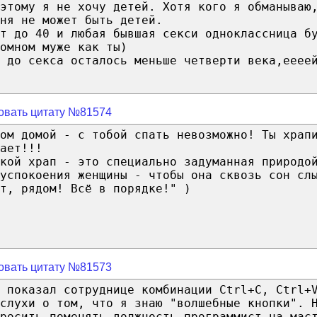
этому я не хочу детей. Хотя кого я обманываю
ня не может быть детей.
т до 40 и любая бывшая секси одноклассница б
омном муже как ты)
 до секса осталось меньше четверти века,ееее
овать цитату №81574
ом домой - с тобой спать невозможно! Ты храп
ает!!!
кой храп - это специально задуманная природо
успокоения женщины - чтобы она сквозь сон сл
т, рядом! Всё в порядке!" )
овать цитату №81573
 показал сотруднице комбинации Ctrl+C, Ctrl+
слухи о том, что я знаю "волшебные кнопки". 
росить поменять должность программист на мас