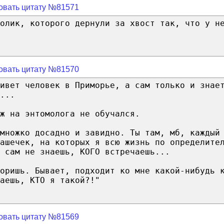
овать цитату №81571
ролик, которого дернули за хвост так, что у н
овать цитату №81570
живет человек в Приморье, а сам только и знае
...
ж на энтомолога не обучался.
множко досадно и завидно. Ты там, мб, каждый
ашечек, на которых я всю жизнь по определите
 сам не знаешь, КОГО встречаешь...
оришь. Бывает, подходит ко мне какой-нибудь 
аешь, КТО я такой?!"
овать цитату №81569