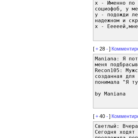
x - Именно по 
социофоб, у ме
y - подожди ле
надежном и скр
x - Ееееей,мне
[
+
28
-
]
Комментир
Maniana: Я пот
меня подбрасыв
Recon105: Мужс
созданная для 
понимала "Я ту
by Maniana
[
+
40
-
]
Комментир
Светлый: Вчера
Сегодня ходят 
предложила поп