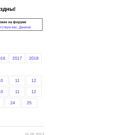
ездны!
ежее на форуме
тствую вас, Данила!
016
2017
2018
10
11
12
10
11
12
24
25
16.05.2013