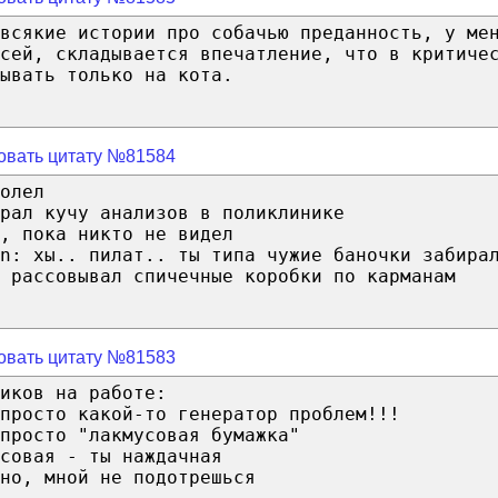
всякие истории про собачью преданность, у ме
асей, складывается впечатление, что в критиче
ывать только на кота.
овать цитату №81584
олел
рал кучу анализов в поликлинике
, пока никто не видел
n: хы.. пилат.. ты типа чужие баночки забира
о рассовывал спичечные коробки по карманам
овать цитату №81583
иков на работе:
просто какой-то генератор проблем!!!
просто "лакмусовая бумажка"
совая - ты наждачная
но, мной не подотрешься