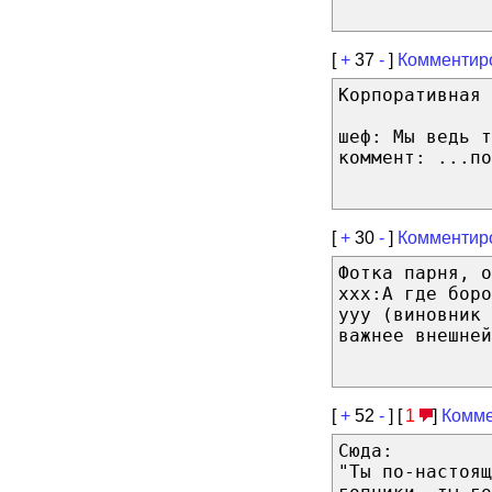
[
+
37
-
]
Комментир
Корпоративная 
шеф: Мы ведь т
коммент: ...по
[
+
30
-
]
Комментир
Фотка парня, о
xxx:А где боро
yyy (виновник 
важнее внешней
[
+
52
-
] [
1
]
Комме
Сюда:
"Ты по-настоящ