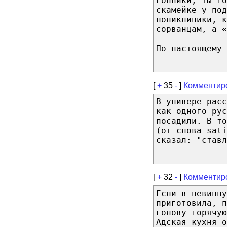
гопники, ты г
скамейке у под
поликлиники, к
сорванцам, а «
По-настоящему 
[
+
35
-
]
Комментир
В универе расс
как одного рус
посадили. В то
(от слова sati
сказал: "став
[
+
32
-
]
Комментир
Если в невинну
приготовила, п
голову горячую
Адская кухня о