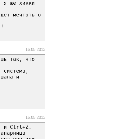
, я же хикки
удет мечтать о
й!
16.05.2013
ишь так, что
й система,
ышала и
16.05.2013
V и Ctrl+Z.
Напарница
тера рун или