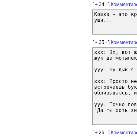
[
+
34
-
]
Комментир
Кошка - это к
уши...
[
+
35
-
]
Комментир
xxx: Эх, вот 
жук да мотылек
yyy: Ну дык я 
xxx: Просто не
встречаешь бук
облизываюсь, и
yyy: Точно гов
"Да ты хоть зн
[
+
26
-
]
Комментир