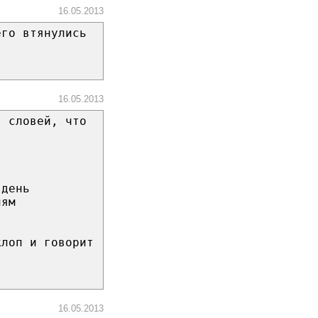
16.05.2013
его втянулись
16.05.2013
т словей, что
 день
лям
клоп и говорит
16.05.2013