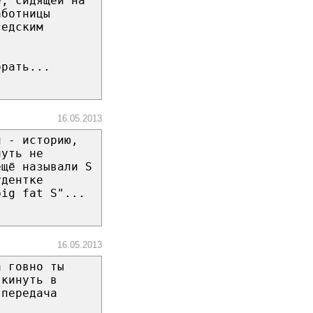
е, сидящей на
аботницы
седским
"
брать...
16.05.2013
л - историю,
чуть не
ещё называли S
удентке
big fat S"...
16.05.2013
а говно ты
 кинуть в
 передача