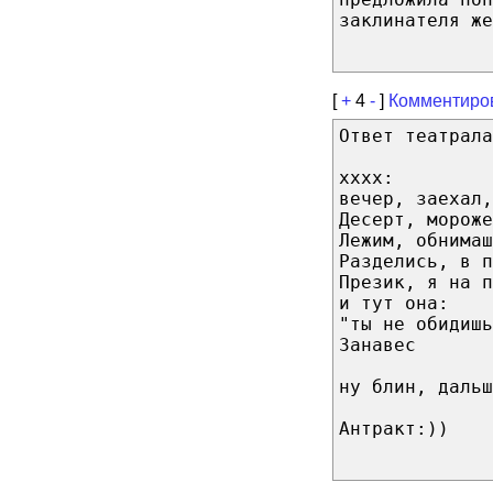
заклинателя же
[
+
4
-
]
Комментиро
Ответ театрала
хххх:
вечер, заехал,
Десерт, мороже
Лежим, обнимаш
Разделись, в п
Презик, я на п
и тут она:
"ты не обидишь
Занавес
ну блин, дальш
Антракт:))