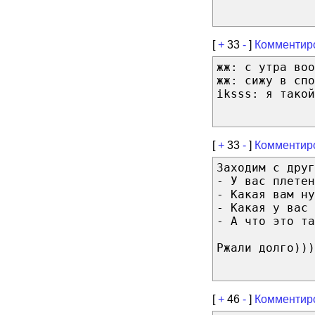
[
+
33
-
]
Комментир
жж: с утра воо
жж: сижу в спо
iksss: я такой
[
+
33
-
]
Комментир
Заходим с друг
- У вас плетен
- Какая вам ну
- Какая у вас 
- А что это та
Ржали долго)))
[
+
46
-
]
Комментир