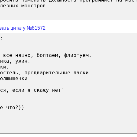
лезных монстров.
вать цитату №81572
:
 все няшно, болтаем, флиртуем.
нка, ужин.
ки.
остель, предварительные ласки.
олшышечки
ся, если я скажу нет"
е что?))