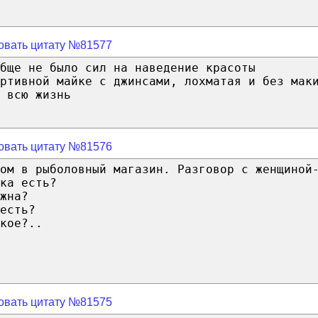
овать цитату №81577
бще не было сил на наведение красоты
ртивной майке с джинсами, лохматая и без мак
 всю жизнь
овать цитату №81576
ом в рыболовный магазин. Разговор с женщиной
ка есть?
жна?
есть?
кое?..
овать цитату №81575