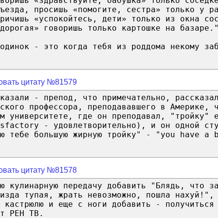
оворишь «здравствуйте, бабушка» только соседк
ъезда, просишь «помогите, сестра» только у р
ричишь «успокойтесь, дети» только из окна со
дорогая» говоришь только картошке на базаре.
одинок - это когда тебя из роддома некому за
овать цитату №81579
казали - препод, что примечательно, рассказа
ского профессора, преподававшего в Америке, 
м университете, где он преподавал, "тройку" 
sfactory - удовлетворительно), и он одной ст
лю тебе большую жирную тройку" - "you have a 
овать цитату №81578
ю кулинарную передачу добавить "Блядь, что з
изда тупая, жрать невозможно, пошла нахуй!",
 кастрюлю и еще с ноги добавить - получиться
т РЕН ТВ.