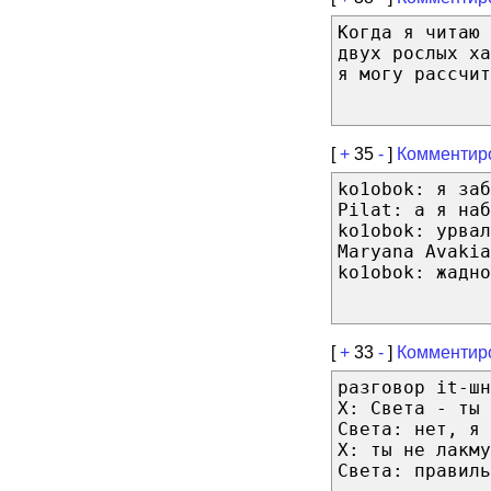
Когда я читаю 
двух рослых х
я могу рассчит
[
+
35
-
]
Комментир
ko1obok: я заб
Pilat: а я наб
ko1obok: урвал
Maryana Avakia
ko1obok: жадн
[
+
33
-
]
Комментир
разговор it-шн
Х: Света - ты 
Света: нет, я 
Х: ты не лакму
Света: правиль