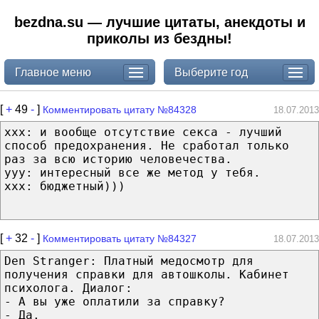
bezdna.su — лучшие цитаты, анекдоты и
приколы из бездны!
Главное меню
Выберите год
[
+
49
-
]
Комментировать цитату №84328
18.07.2013
ххх: и вообще отсутствие секса - лучший
способ предохранения. Не сработал только
раз за всю историю человечества.
yyy: интересный все же метод у тебя.
ххх: бюджетный)))
[
+
32
-
]
Комментировать цитату №84327
18.07.2013
Den Stranger: Платный медосмотр для
получения справки для автошколы. Кабинет
психолога. Диалог:
- А вы уже оплатили за справку?
- Да.