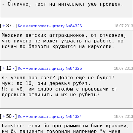
- Отлично, тест на интеллект уже пройден.
[
+
37
-
]
Комментировать цитату №84326
18.07.2013
Механик детских аттракционов, от отчаяния,
что ничего не может украсть на работе, по
ночам до блевоты кружится на карусели.
[
+
12
-
]
Комментировать цитату №84325
18.07.2013
я: узнал про свет? Долго ещё не будет?
муж: до 16, они деревья рубят.
Я: а чё, им слабо столбы с проводами от
деревьев отличить и их не рубить?
[
+
50
-
]
Комментировать цитату №84324
18.07.2013
hamster: если бы программисты были врачами,
им бы пациенты говорили например "у меня