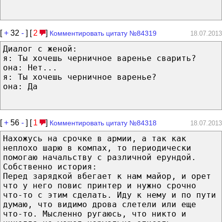
[
+
32
-
] [
2
]
Комментировать цитату №84319
18.07.2013
Диалог с женой:
я: Ты хочешь черничное варенье сварить?
она: Нет...
я: Ты хочешь черничное варенье?
она: Да
[
+
56
-
] [
1
]
Комментировать цитату №84318
18.07.2013
Нахожусь на срочке в армии, а так как
неплохо шарю в компах, то периодически
помогаю начальству с различной ерундой.
Собственно история:
Перед зарядкой вбегает к нам майор, и орет
что у него повис принтер и нужно срочно
что-то с этим сделать. Иду к нему и по пути
думаю, что видимо дрова слетели или еще
что-то. Мысленно ругаюсь, что никто и