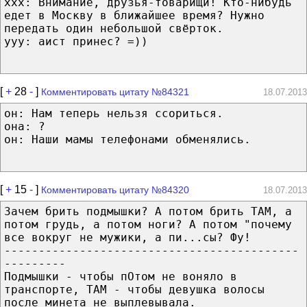
xxx: Внимание, друзья-товарищи! Кто-нибудь
едет в Москву в ближайшее время? Нужно
передать один небольшой свёрток.
yyy: аист принес? =))
[
+
28
-
]
Комментировать цитату №84321
18.07.2013
он: Нам теперь нельзя ссориться.
она: ?
он: Наши мамы телефонами обменялись.
[
+
15
-
]
Комментировать цитату №84320
18.07.2013
Зачем брить подмышки? А потом брить ТАМ, а
потом грудь, а потом ноги? А потом "почему
все вокруг не мужики, а пи...сы? Фу!
-------------------------------------------
---------
Подмышки - чтобы пОтом не воняло в
транспорте, ТАМ - чтобы девушка волосы
после минета не выплевывала.