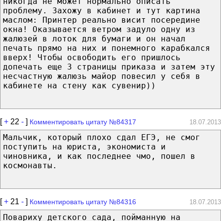
никогда не может нормально описать
проблему. Захожу в кабинет и тут картина
маслом: Принтер реально висит посередине
окна! Оказывается ветром задуло одну из
жалюзей в лоток для бумаги и он начал
печать прямо на них и понемного карабкался
вверх! Чтобы освободить его пришлось
допечать еще 3 страницы приказа и затем эту
несчастную жалюзь майор повесил у себя в
кабинете на стену как сувенир))
[
+
22
-
]
Комментировать цитату №84317
18.07.2013
Мальчик, который плохо сдал ЕГЭ, не смог
поступить на юриста, экономиста и
чиновника, и как последнее чмо, пошел в
космонавты.
[
+
21
-
]
Комментировать цитату №84316
18.07.2013
Повариху детского сада, пойманную на