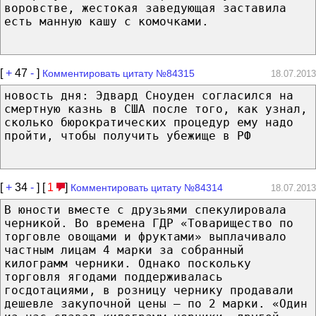
воровстве, жестокая заведующая заставила
есть манную кашу с комочками.
[
+
47
-
]
Комментировать цитату №84315
18.07.2013
новость дня: Эдвард Сноуден согласился на
смертную казнь в США после того, как узнал,
сколько бюрократических процедур ему надо
пройти, чтобы получить убежище в РФ
[
+
34
-
] [
1
]
Комментировать цитату №84314
18.07.2013
В юности вместе с друзьями спекулировала
черникой. Во времена ГДР «Товарищество по
торговле овощами и фруктами» выплачивало
частным лицам 4 марки за собранный
килограмм черники. Однако поскольку
торговля ягодами поддерживалась
госдотациями, в розницу чернику продавали
дешевле закупочной цены — по 2 марки. «Один