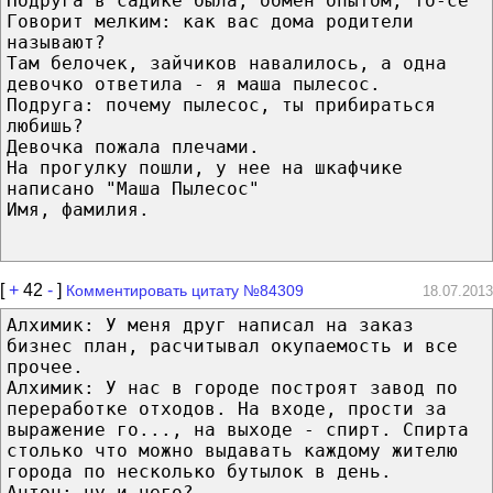
Подруга в садике была, обмен опытом, то-сё
Говорит мелким: как вас дома родители
называют?
Там белочек, зайчиков навалилось, а одна
девочко ответила - я маша пылесос.
Подруга: почему пылесос, ты прибираться
любишь?
Девочка пожала плечами.
На прогулку пошли, у нее на шкафчике
написано "Маша Пылесос"
Имя, фамилия.
[
+
42
-
]
Комментировать цитату №84309
18.07.2013
Алхимик: У меня друг написал на заказ
бизнес план, расчитывал окупаемость и все
прочее.
Алхимик: У нас в городе построят завод по
переработке отходов. На входе, прости за
выражение го..., на выходе - спирт. Спирта
столько что можно выдавать каждому жителю
города по несколько бутылок в день.
Антон: ну и чего?