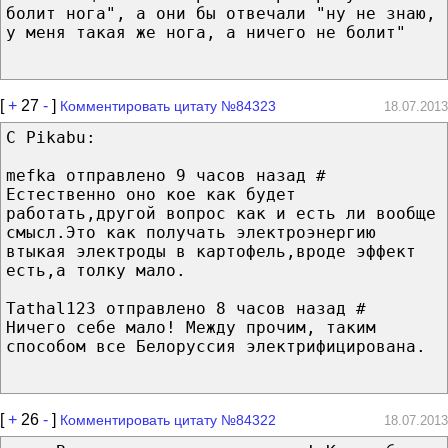
болит нога", а они бы отвечали "ну не знаю,
у меня такая же нога, а ничего не болит"
[
+
27
-
]
Комментировать цитату №84323
18.07.2013
C Pikabu:
mefka отправлено 9 часов назад #
Естественно оно кое как будет
работать,другой вопрос как и есть ли вообще
смысл.Это как получать электроэнергию
втыкая электроды в картофель,вроде эффект
есть,а толку мало.
Tathal123 отправлено 8 часов назад #
Ничего себе мало! Между прочим, таким
способом все Белоруссия электрифицирована.
[
+
26
-
]
Комментировать цитату №84322
18.07.2013