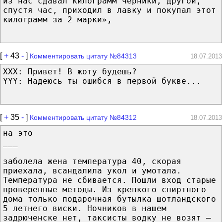
из нас сдавал килограмм черники, другой,
спустя час, приходил в лавку и покупал этот
килограмм за 2 марки»,
[
+
43
-
]
Комментировать цитату №84313
18.07.2013
XXX: Привет! В жоту будешь?
YYY: Надеюсь ты ошибся в первой букве...
[
+
35
-
]
Комментировать цитату №84312
18.07.2013
на это
___
заболела жена температура 40, скорая
приехала, всандалила укол и умотала.
Температура не сбивается. Пошли вход старые
проверенные методы. Из крепкого спиртного
дома только подарочная бутылка шотландского
5 летнего виски. Ночников в нашем
задрюченске нет, таксисты водку не возят –