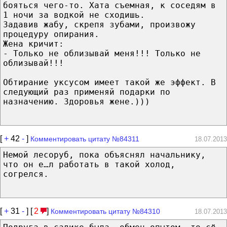
бояться чего-то. Хата съемная, к соседям в
1 ночи за водкой не сходишь.
Задавив жабу, скрепя зубами, произвожу
процедуру опирания.
Жена кричит:
- Только не облизывай меня!!! Только не
облизывай!!!
Обтирание уксусом имеет такой же эффект. В
следующий раз применяй подарки по
назначению. Здоровья жене.)))
[
+
42
-
]
Комментировать цитату №84311
18.07.2013
Немой лесоруб, пока объяснял начальнику,
что он е…л работать в такой холод,
согрелся.
[
+
31
-
] [
2
]
Комментировать цитату №84310
18.07.2013