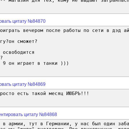
-- магазин для тех, кому не выдают загранпас
овать цитату №84870
оиграть вечером после работы по сети в дэд а
гу?он сможет?
 освободится
?
 9 он играет в танки )))
овать цитату №84869
росто есть такой месяц ИЮБРЬ!!!
нтировать цитату №84868
л в армии, тут в Германии, у нас был один заб