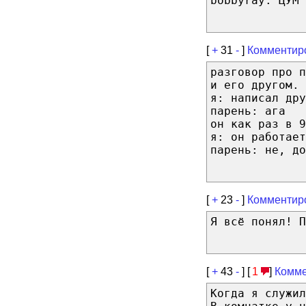
bobbyray: ЦУМ 
[
+
31
-
]
Комментир
разговор про п
и его другом.
я: написал дру
парень: ага
он как раз в 9
я: он работает
парень: не, до
[
+
23
-
]
Комментир
Я всё понял! П
[
+
43
-
] [
1
]
Комме
Когда я служи