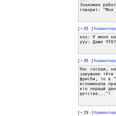
Знакомая работ
говорит: "Моя 
[
+
25
-
]
Комментир
ххх: У меня ка
ууу: Даже ЧТО?
[
+
35
-
]
Комментир
Нас соседи, на
заиужние тёти
фрисби, то в "
вспоминали пра
кто первый две
детстве..."!
[
+
29
-
]
Комментир