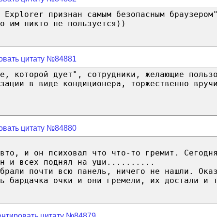
 Explorer признан самым безопасным браузером
о им никто не пользуется))
овать цитату №84881
е, которой дует", сотрудники, желающие польз
зации в виде кондиционера, торжественно вруч
овать цитату №84880
вто, и он психовал что что-то гремит. Сегодн
н и всех поднял на уши..........
обрали почти всю панель, ничего не нашли. Ока
ь бардачка очки и они гремели, их достали и 
нтировать цитату №84879