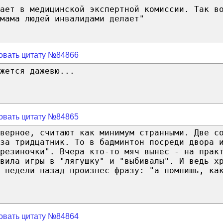
ает в медицинской экспертной комиссии. Так в
мама людей инвалидами делает"
овать цитату №84866
жется дажевю...
овать цитату №84865
верное, считают как минимум странными. Две с
 за тридцатник. То в бадминтон посреди двора 
резиночки". Вчера кто-то мяч вынес - на прак
вила игры в "лягушку" и "выбивалы". И ведь х
 недели назад произнес фразу: "а помнишь, ка
овать цитату №84864