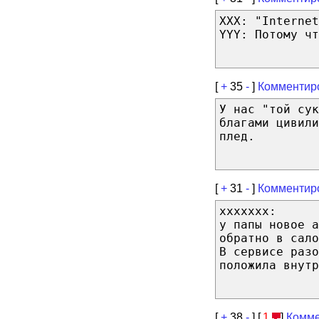
XXX: "Internet
YYY: Потому чт
[
+
35
-
]
Комментир
У нас "той сук
благами цивили
плед.
[
+
31
-
]
Комментир
ххххххх:
у папы новое а
обратно в сало
В сервисе раз
положила внутр
[
+
38
-
] [
1
]
Комме