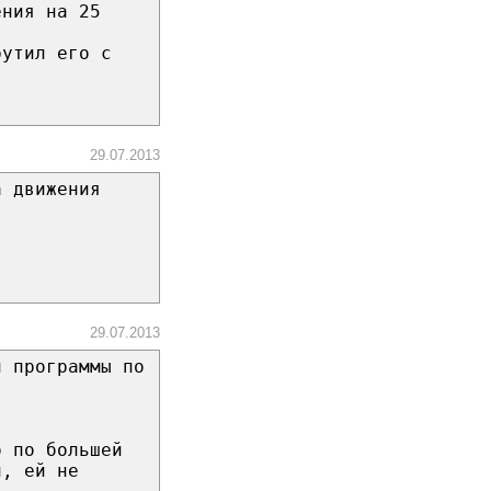
ения на 25
рутил его с
29.07.2013
а движения
29.07.2013
й программы по
о по большей
й, ей не