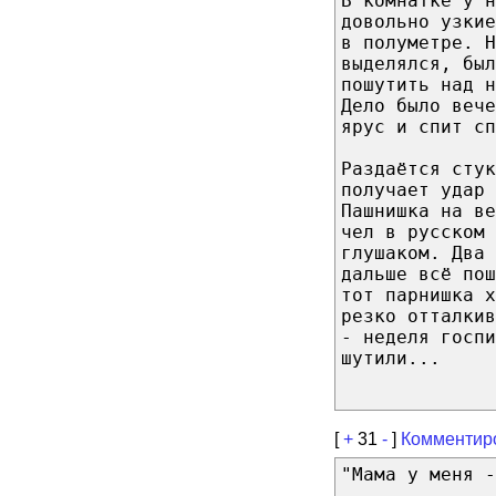
В комнатке у н
довольно узкие
в полуметре. Н
выделялся, был
пошутить над н
Дело было вече
ярус и спит сп
Раздаётся стук
получает удар
Пашнишка на ве
чел в русском 
глушаком. Два 
дальше всё пош
тот парнишка х
резко отталки
- неделя госпи
шутили...
[
+
31
-
]
Комментир
"Мама у меня -
...