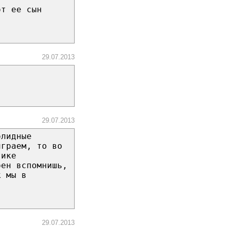
от ее сын
29.07.2013
29.07.2013
олидные
играем, то во
тике
рен вспомнишь,
к мы в
29.07.2013