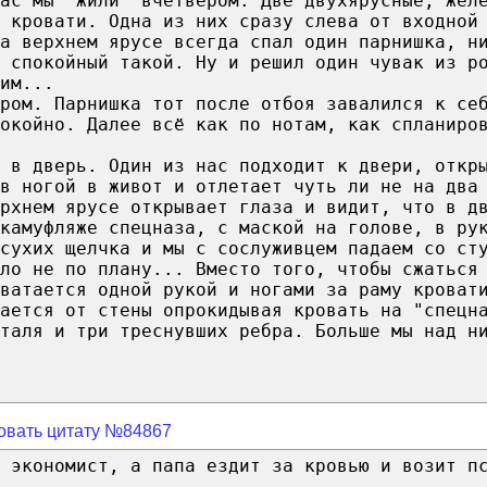
ас мы "жили" вчетвером. Две двухярусные, жел
 кровати. Одна из них сразу слева от входной
а верхнем ярусе всегда спал один парнишка, н
 спокойный такой. Ну и решил один чувак из р
им...
ром. Парнишка тот после отбоя завалился к се
окойно. Далее всё как по нотам, как спланиро
 в дверь. Один из нас подходит к двери, откр
 в ногой в живот и отлетает чуть ли не на два
рхнем ярусе открывает глаза и видит, что в д
камуфляже спецназа, с маской на голове, в ру
сухих щелчка и мы с сослуживцем падаем со ст
ло не по плану... Вместо того, чтобы сжаться
ватается одной рукой и ногами за раму кроват
вается от стены опрокидывая кровать на "спецн
таля и три треснувших ребра. Больше мы над н
овать цитату №84867
 экономист, а папа ездит за кровью и возит п