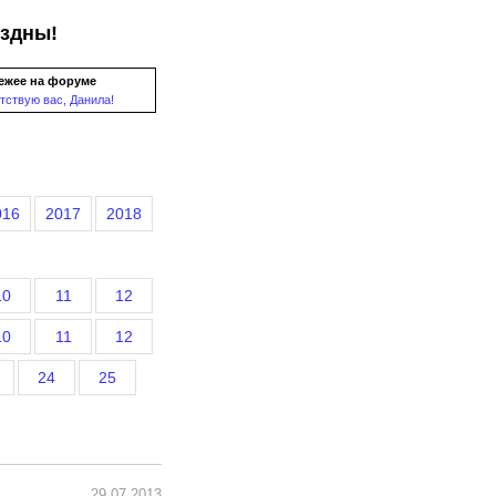
ездны!
ежее на форуме
тствую вас, Данила!
016
2017
2018
10
11
12
10
11
12
24
25
29.07.2013