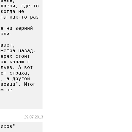
езные,
 двери, где-то
икогда не
оты как-то раз
бе на верний
вали.
ывает,
 метра назад.
верях стоит
ках калаш с
ульев. А вот
 от страха,
и, а другой
азовца". Итог
им не
29.07.2013
сихов"