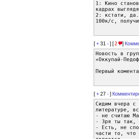
1: Кино станов
кадрах выглядя
2: кстати, да.
100к/с, получи
[
+
31
-
] [
2
]
Комме
Новость в груп
«Оккупай-Педоф
Первый комента
[
+
27
-
]
Комментир
Сидим вчера с 
литературе, вс
- не считаю Ма
- Зря ты так, 
- Есть, не спо
части то, что 