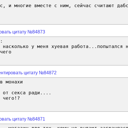
кс, и многие вместе с ним, сейчас считают даб
овать цитату №84873
:
л насколько у меня хуевая работа...попытался 
чего
нтировать цитату №84872
в монахи
 от секса ради....
 чего!?
овать цитату №84871