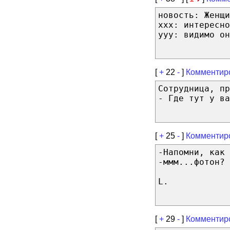
новость: Женщи
ххх: интересно
ууу: видимо он
[
+
22
-
]
Комментир
Сотрудница, пр
- Где тут у ва
[
+
25
-
]
Комментир
-Напомни, как 
-ммм...фотон?
L.
[
+
29
-
]
Комментир