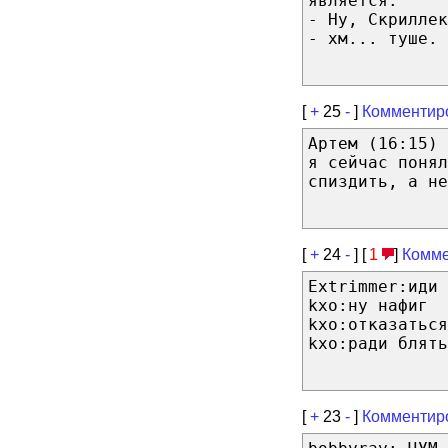
является.
- Ну, Скрилле
- хм... туше.
[
+
25
-
]
Комментир
Артем (16:15) 
я сейчас поня
спиздить, а не
[
+
24
-
] [
1
]
Комме
Extrimmer:иди 
kxo:ну нафиг
kxo:отказаться
kxo:ради блять
[
+
23
-
]
Комментир