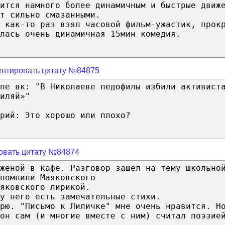
ится намного более динамичным и быстрые движ
т сильно смазанными.
 как-то раз взял часовой фильм-ужастик, прок
лась очень динамичная 15мин комедия.
нтировать цитату №84875
пе вк: "В Николаеве педофилы избили активист
иляй»"
рий: Это хорошо или плохо?
овать цитату №84874
женой в кафе. Разговор зашел на тему школьно
помнили Маяковского
яковского лирикой.
у него есть замечательные стихи.
рю. "Письмо к Лиличке" мне очень нравится. Н
он сам (и многие вместе с ним) считал поэзие