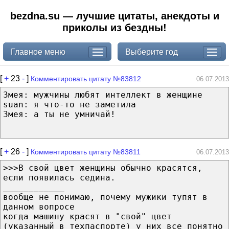
bezdna.su — лучшие цитаты, анекдоты и
приколы из бездны!
Главное меню
Выберите год
[
+
23
-
]
Комментировать цитату №83812
06.07.2013
Змея: мужчины любят интеллект в женщине
suan: я что-то не заметила
Змея: а ты не умничай!
[
+
26
-
]
Комментировать цитату №83811
06.07.2013
>>>В свой цвет женщины обычно красятся,
если появилась седина.
____________
вообще не понимаю, почему мужики тупят в
данном вопросе
когда машину красят в "свой" цвет
(указанный в техпаспорте) у них все понятно