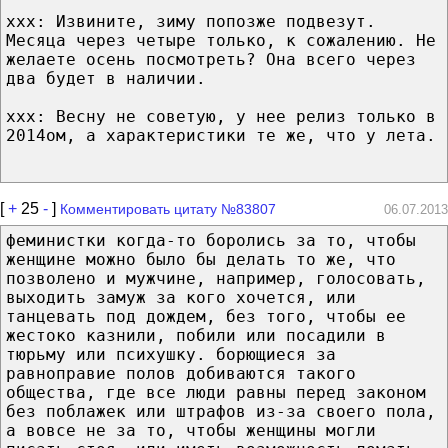
xxx: Извините, зиму попозже подвезут.
Месяца через четыре только, к сожалению. Не
желаете осень посмотреть? Она всего через
два будет в наличии.
xxx: Весну не советую, у нее релиз только в
2014ом, а характеристики те же, что у лета.
[
+
25
-
]
Комментировать цитату №83807
06.07.2013
феминистки когда-то боролись за то, чтобы
женщине можно было бы делать то же, что
позволено и мужчине, например, голосовать,
выходить замуж за кого хочется, или
танцевать под дождем, без того, чтобы ее
жестоко казнили, побили или посадили в
тюрьму или психушку. борющиеся за
равноправие полов добиваются такого
общества, где все люди равны перед законом
без поблажек или штрафов из-за своего пола,
а вовсе не за то, чтобы женщины могли