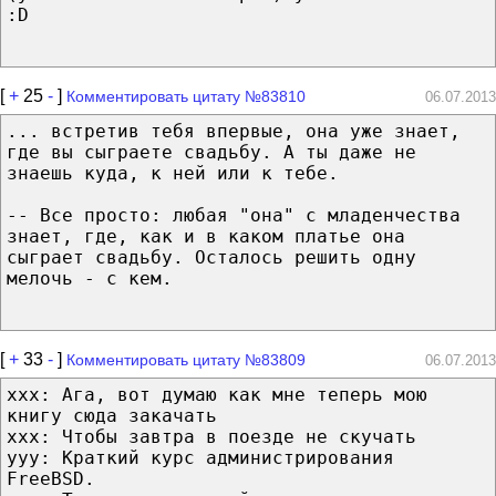
:D
[
+
25
-
]
Комментировать цитату №83810
06.07.2013
... встретив тебя впервые, она уже знает,
где вы сыграете свадьбу. А ты даже не
знаешь куда, к ней или к тебе.
-- Все просто: любая "она" с младенчества
знает, где, как и в каком платье она
сыграет свадьбу. Осталось решить одну
мелочь - с кем.
[
+
33
-
]
Комментировать цитату №83809
06.07.2013
xxx: Ага, вот думаю как мне теперь мою
книгу сюда закачать
xxx: Чтобы завтра в поезде не скучать
yyy: Краткий курс администрирования
FreeBSD.