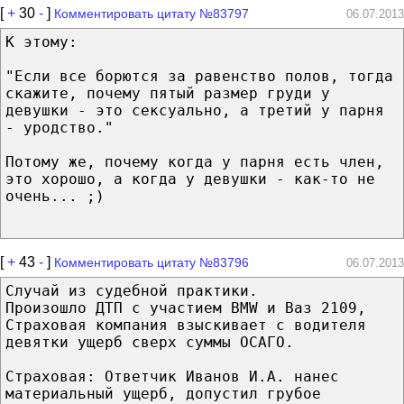
[
+
30
-
]
Комментировать цитату №83797
06.07.2013
К этому:
"Если все борются за равенство полов, тогда
скажите, почему пятый размер груди у
девушки - это сексуально, а третий у парня
- уродство."
Потому же, почему когда у парня есть член,
это хорошо, а когда у девушки - как-то не
очень... ;)
[
+
43
-
]
Комментировать цитату №83796
06.07.2013
Случай из судебной практики.
Произошло ДТП с участием BMW и Ваз 2109,
Страховая компания взыскивает с водителя
девятки ущерб сверх суммы ОСАГО.
Страховая: Ответчик Иванов И.А. нанес
материальный ущерб, допустил грубое