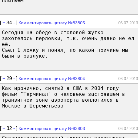
платьем
[
+
34
-
]
Комментировать цитату №83805
06.07.2013
Сегодня на обеде в столовой жутко
захотелось перловки, т.к. очень давно не ел
её.
Съел 1 ложку и понял, по какой причине мы
были в разлуке.
[
+
29
-
]
Комментировать цитату №83804
06.07.2013
Как иронично, снятый в США в 2004 году
фильм "Терминал" о человеке застрявшем в
транзитной зоне аэропорта воплотился в
Москве в Шереметьево!
[
+
32
-
]
Комментировать цитату №83803
06.07.2013