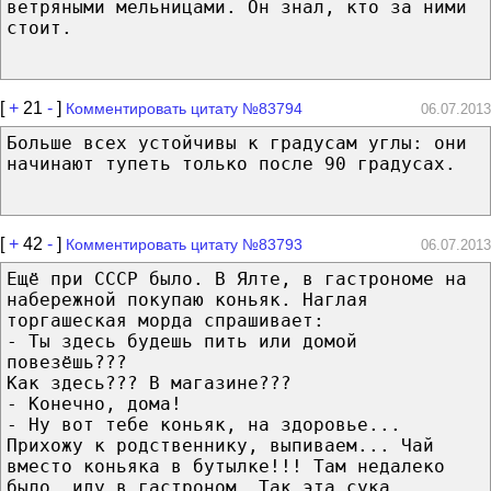
ветряными мельницами. Он знал, кто за ними
стоит.
[
+
21
-
]
Комментировать цитату №83794
06.07.2013
Больше всех устойчивы к градусам углы: они
начинают тупеть только после 90 градусах.
[
+
42
-
]
Комментировать цитату №83793
06.07.2013
Ещё при СССР было. В Ялте, в гастрономе на
набережной покупаю коньяк. Наглая
торгашеская морда спрашивает:
- Ты здесь будешь пить или домой
повезёшь???
Как здесь??? В магазине???
- Конечно, дома!
- Ну вот тебе коньяк, на здоровье...
Прихожу к родственнику, выпиваем... Чай
вместо коньяка в бутылке!!! Там недалеко
было, иду в гастроном. Так эта сука