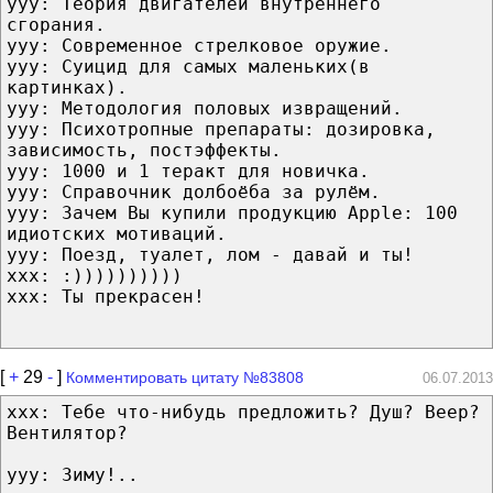
yyy: Теория двигателей внутреннего
сгорания.
yyy: Современное стрелковое оружие.
yyy: Суицид для самых маленьких(в
картинках).
yyy: Методология половых извращений.
yyy: Психотропные препараты: дозировка,
зависимость, постэффекты.
yyy: 1000 и 1 теракт для новичка.
yyy: Справочник долбоёба за рулём.
yyy: Зачем Вы купили продукцию Apple: 100
идиотских мотиваций.
yyy: Поезд, туалет, лом - давай и ты!
xxx: :))))))))))
xxx: Ты прекрасен!
[
+
29
-
]
Комментировать цитату №83808
06.07.2013
xxx: Тебе что-нибудь предложить? Душ? Веер?
Вентилятор?
yyy: Зиму!..