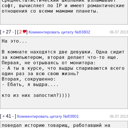
Среднестатистический школьник взламывает
софт, вычисляет по IP и имеет романтические
отношения со всеми мамами планеты.
[
+
27
-
] [
2
]
Комментировать цитату №83802
06.07.2013
На это...
В комнате находятся две девушки. Одна сидит
за компьютером, вторая делает что-то еще.
Первая, не отрываясь от монитора:
- А ты в курсе, что выдры спариваются всего
один раз за всю свою жизнь?
Вторая, сокрушенно:
- Ебать, я выдра....
кто из них запостил?))))
[
+
41
-
]
Комментировать цитату №83801
06.07.2013
поведал историю товарищ, работавший на