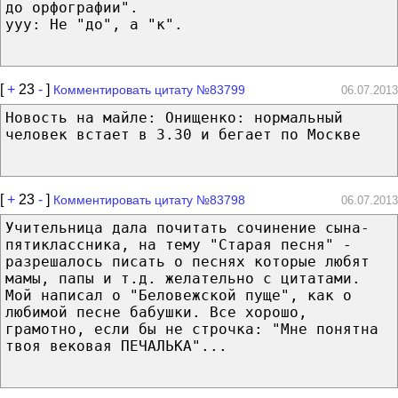
до орфографии".
ууу: Не "до", а "к".
[
+
23
-
]
Комментировать цитату №83799
06.07.2013
Новость на майле: Онищенко: нормальный
человек встает в 3.30 и бегает по Москве
[
+
23
-
]
Комментировать цитату №83798
06.07.2013
Учительница дала почитать сочинение сына-
пятиклассника, на тему "Старая песня" -
разрешалось писать о песнях которые любят
мамы, папы и т.д. желательно с цитатами.
Мой написал о "Беловежской пуще", как о
любимой песне бабушки. Все хорошо,
грамотно, если бы не строчка: "Мне понятна
твоя вековая ПЕЧАЛЬКА"...