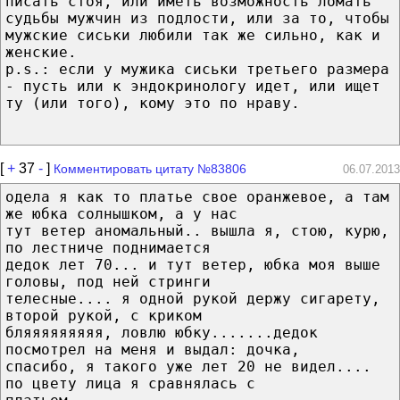
писать стоя, или иметь возможность ломать
судьбы мужчин из подлости, или за то, чтобы
мужские сиськи любили так же сильно, как и
женские.
p.s.: если у мужика сиськи третьего размера
- пусть или к эндокринологу идет, или ищет
ту (или того), кому это по нраву.
[
+
37
-
]
Комментировать цитату №83806
06.07.2013
одела я как то платье свое оранжевое, а там
же юбка солнышком, а у нас
тут ветер аномальный.. вышла я, стою, курю,
по лестниче поднимается
дедок лет 70... и тут ветер, юбка моя выше
головы, под ней стринги
телесные.... я одной рукой держу сигарету,
второй рукой, с криком
бляяяяяяяяя, ловлю юбку.......дедок
посмотрел на меня и выдал: дочка,
спасибо, я такого уже лет 20 не видел....
по цвету лица я сравнялась с