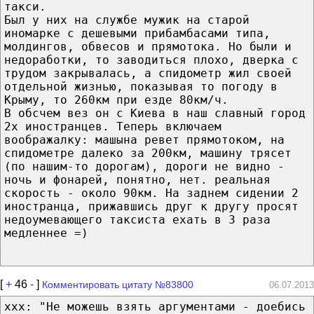
такси.
Был у них на службе мужик на старой
иномарке с дешевыми прибамбасами типа,
молдингов, обвесов и прямотока. Но были и
недоработки, то заводиться плохо, дверка с
трудом закрывалась, а спидометр жил своей
отдельной жизнью, показывая то погоду в
Крыму, то 260км при езде 80км/ч.
В обсчем вез он с Киева в наш славный город
2х иностранцев. Теперь включаем
воображалку: машына ревет прямотоком, на
спидометре далеко за 200км, машину трясет
(по нашим-то дорогам), дороги не видно -
ночь и фонарей, понятно, нет. реальная
скорость - около 90км. На заднем сидении 2
иностранца, прижавшись друг к другу просят
недоумевающего таксиста ехать в 3 раза
медленнее =)
[
+
46
-
]
Комментировать цитату №83800
06.07.2013
xxx: "Не можешь взять аргументами - доебись