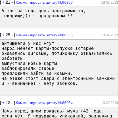
[
+
21
-
]
Комментировать цитату №86966
13.09.2013
А завтра ведь день программиста,
товарищи))) с праздником!!!
[
+
28
-
]
Комментировать цитату №86965
13.09.2013
айтишнеги у нас жгут
народ меняет карты-пропуска (старые
оказались фиговые, потихоньку отказывались
работать)
выпустили новые карты
заблокировали старые
предложили зайти за новыми.
на этаже стоят двери с электронными замками
и - внимание! - нету звонков.
[
+
42
-
]
Комментировать цитату №86964
13.09.2013
Ночь перед днем рожденья мужа (42 года,
если чё). Я пошуршала упаковкой, разложила