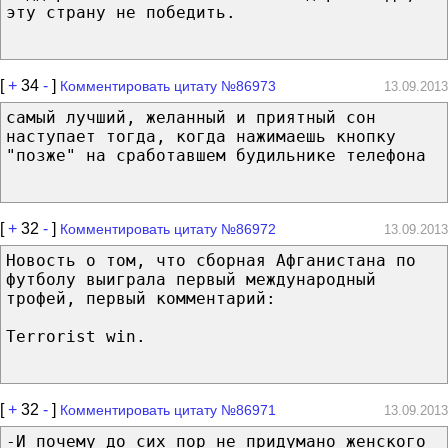
эту страну не победить.
[
+
34
-
]
Комментировать цитату №86973
13.09.2013
самый лучший, желанный и приятный сон
наступает тогда, когда нажимаешь кнопку
"позже" на сработавшем будильнике телефона
[
+
32
-
]
Комментировать цитату №86972
13.09.2013
Новость о том, что сборная Афганистана по
футболу выиграла первый международный
трофей, первый комментарий:
Terrorist win.
[
+
32
-
]
Комментировать цитату №86971
13.09.2013
-И почему до сих пор не придумано женского