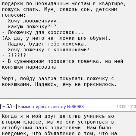
подарки по неожиданным местам в квартире,
ложусь спать. Муж, сквозь сон, детским
голосом:
- Хочу лооожечкууу...
- какую ложечку?!?
- Лоожечку для кроссовок...
(Ах да, у него нет ложки для обуви).
- Ладно, будет тебе ложечка.
- Хочу ложечку с коняаашками!
- ?!??!?
- В сувенирном продается ложечка. на ней
коняшки нарисованы!
Черт, пойду завтра покупать ложечку с
коняшками. Надеюсь, ему не приснилось.
[
+
53
-
]
Комментировать цитату №86963
13.09.2013
Когда я и мой друг детства учились во
втором классе, мы хотели устроиться в
автобусный парк водителями. Нам было
невдомек, что объявление о том, что на