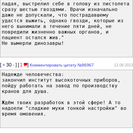
падая, выстрелил себе в голову из пистолета
сразу шестью гвоздями. Врачи изначально
даже не допускали, что пострадавшему
удастся выжить, однако гвозди, которые из
него вынимали в течение пяти дней, не
повредили жизненно важных органов, и
пациент остался жив."
Не вымерли динозавры!
[
+
30
-
] [
1
]
Комментировать цитату №86967
13.09.2013
Надежде человечества:
закончил институт высокоточных приборов,
пойду работать на завод по производству
кранов для душа.
Ждём твоих разработок в этой сфере! А то
надоели "сладкие муки тонкой настройки" во
время омовения.