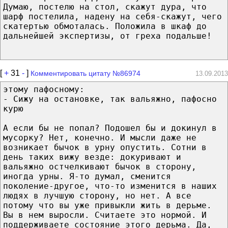
Думаю, постелю на стол, скажут дура, что
шарф постелила, надену на себя-скажут, чего
скатертью обмоталась. Положила в шкаф до
дальнейшей экспертизы, от греха подальше!
[
+
31
-
]
Комментировать цитату №86974
13.09.2013
этому пафосному:
- Сижу на остановке, так вальяжно, пафосно
курю
А если бы не попал? Подошел бы и докинул в
мусорку? Нет, конечно. И мысли даже не
возникает бычок в урну опустить. Сотни в
день таких вижу везде: докуривают и
вальяжно остчелкивают бычок в сторону,
иногда урны. Я-то думал, сменится
поколение-другое, что-то изменится в наших
людях в лучшую сторону, но нет. А все
потому что вы уже привыкли жить в дерьме.
Вы в нем выросли. Считаете это нормой. И
поддерживаете состояние этого дерьма. Да,