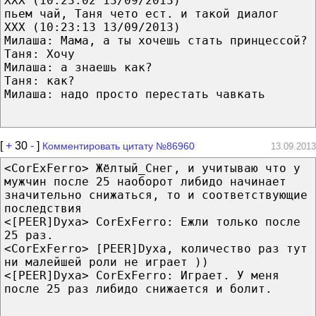
XXX (10:23:02 13/09/2013)
пьем чай, Таня чето ест. и такой диалог
XXX (10:23:13 13/09/2013)
Милаша: Мама, а ты хочешь стать принцессой?
Таня: Хочу
Милаша: а знаешь как?
Таня: как?
Милаша: надо просто перестать чавкать
[
+
30
-
]
Комментировать цитату №86960
13.09.2013
<CorExFerro> Жёлтый_Снег, и учитываю что у
мужчин после 25 наоборот либидо начинает
значительно снижаться, то и соответствующие
последствия
<[PEER]Dyxa> CorExFerro: Ежли только после
25 раз.
<CorExFerro> [PEER]Dyxa, количество раз тут
ни малейшей роли не играет ))
<[PEER]Dyxa> CorExFerro: Играет. У меня
после 25 раз либидо снижается и болит.