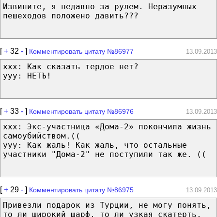
Извините, я недавно за рулем. Неразумных
пешеходов положено давить???
[
+
32
-
]
Комментировать цитату №86977
13.09.2013
xxx: Как сказать тердое нет?
yyy: НЕТЪ!
[
+
33
-
]
Комментировать цитату №86976
13.09.2013
xxx: Экс-участница «Дома-2» покончила жизнь
самоубийством.((
yyy: Как жаль! Как жаль, что остальные
участники "Дома-2" не поступили так же. ((
[
+
29
-
]
Комментировать цитату №86975
13.09.2013
Привезли подарок из Турции, не могу понять,
то ли широкий шарф, то ли узкая скатерть.