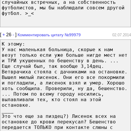
случайных встречных, а на собственность
футболистов, мы бы наблюдали совсем другой
футбол. >_<
[
+
26
-
]
Комментировать цитату №99979
02.07.2014
К этому:
У нас маленькая больница, скорые к нам
везут только если уже больше нигде мест нет
и ТРИ укушенных по бешенству в день. ...
Еще случай был, так вообще 3,14дец.
Ветврачиха стояла с дачниками на остановке.
Вышел милый лисенок. Они его все покормили
и погладили, а лисенок взял и умер. Хорошо
хоть сообщила. Проверили, ну да, бешенство.
... Потом по всему городу носились,
вылавливали тех, кто стоял на этой
остановке.
____
Это что еще за пиздец?) Лисенок всех на
остановке до крови перекусал? Бешенство
передается ТОЛЬКО при контакте слюны с