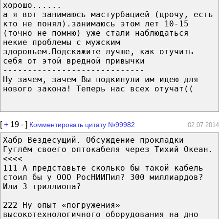
хорошо......
а я вот занимаюсь мастурбацией (дрочу, есть
кто не понял).занимаюсь этом лет 10-15
(точно не помню) уже стали наблюдаться
некие проблемы с мужским
здоровьем.Подскажите лучше, как отучить
себя от этой вредной привычки
-----------------------------
Ну зачем, зачем Вы подкинули им идею для
нового закона! Теперь нас всех отучат((
[
+
19
-
]
Комментировать цитату №99982
02.07.2014
Хабр Вездесущий. Обсуждение прокладки
Гуглём своего оптокабеля через Тихий Океан.
<<<<
111 А представьте сколько бы такой кабель
стоил бы у ООО РосНИИПил? 300 миллиардов?
Или 3 триллиона?
222 Ну опыт «погружения»
высокотехнологичного оборудования на дно