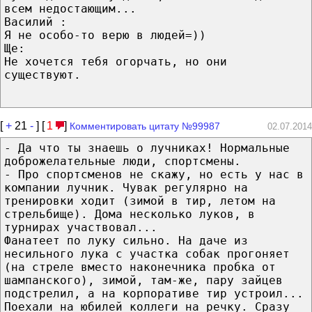
всем недостающим...
Василий :
Я не особо-то верю в людей=))
Ще:
Не хочется тебя огорчать, но они
существуют.
[
+
21
-
] [
1
]
Комментировать цитату №99987
02.07.2014
- Да что ты знаешь о лучниках! Нормальные
доброжелательные люди, спортсмены.
- Про спортсменов не скажу, но есть у нас в
компании лучник. Чувак регулярно на
тренировки ходит (зимой в тир, летом на
стрельбище). Дома несколько луков, в
турнирах участвовал...
Фанатеет по луку сильно. На даче из
несильного лука с участка собак прогоняет
(на стреле вместо наконечника пробка от
шампанского), зимой, там-же, пару зайцев
подстрелил, а на корпоративе тир устроил...
Поехали на юбилей коллеги на речку. Сразу