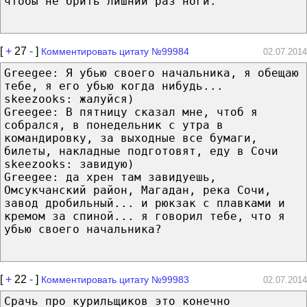
чтобы не брить лишний раз ноги.
[
+
27
-
]
Комментировать цитату №99984
02.07.2014
Greegee: Я убью своего начальника, я обещаю
тебе, я его убью когда нибудь...
skeezooks: жалуйся)
Greegee: В пятницу сказал мне, чтоб я
собрался, в понедельник с утра в
командировку, за выходные все бумаги,
билеты, накладные подготовят, еду в Сочи
skeezooks: завидую)
Greegee: да хрен там завидуешь,
Омсукчанский район, Магадан, река Сочи,
завод дробильный... и рюкзак с плавками и
кремом за спиной... я говорил тебе, что я
убью своего начальника?
[
+
22
-
]
Комментировать цитату №99983
02.07.2014
Срачь про курильщиков это конечно