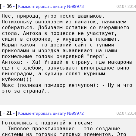
[
+
36
-
]
Комментировать цитату №99973
02.07.2014
Лес, природа, утро после шашлыков.
Потихоньку выползаем из палаток, начинаем
собираться. Добиваем остатки со вчерашнего
стола. Антоха в процессе не участвует,
сидит в сторонке, уткнувшись в планшет.
Нарыл какой- то древний сайт с тупыми
приколами и изредка вываливает на наши
похмельные головы очередной "перл".
Антоха: - Ха! Угадайте страну, где макароны
едят с хлебом, закусывают виноградное вино
виноградом, а курицу солят куриным
кубиком)))
Макс (поливая помидор кетчупом): - Ну и что
это за страна?..
[
+
21
-
]
Комментировать цитату №99972
02.07.2014
Готовились с подругой к госам:
- Типовое проектирование - это создание
системы из готовых типовых элементов. Это