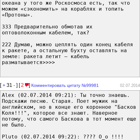
океана у того же Роскосмоса есть, так что
можем «сэкономить» на кораблях и топить
«Протоны».
333 Предварительно обмотав их
оптоволоконным кабелем, так?
222 Думаю, можно цеплять один конец кабеля
к ракете, а остальную бухту оставлять на
земле: ракета летит — кабель
разматывается>>>>
[
+
31
-
] [
2
]
Комментировать цитату №99981
02.07.2014
Alex (02.07.2014 09:21): Ты точно знаешь.
Подскажи песню. Старая. Поет мужик на
английском, но в конце его коронное "Басков
Коля!!!", которое все знают. Наверное
потому, что самого Баскова в тот момент еще
не было.
Pluto (02.07.2014 09:22): ???? О_о !!!!