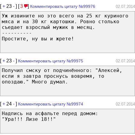
[
+
23
-
] [
3
]
Комментировать цитату №99976
02.07.2014
Уж извините но это всего на 25 кг куриного
мяса и на 30 кг картошки. Ровно столько
съедает взрослый мужик в месяц.
----------
Простите, ну вы и жрете!
[
+
23
-
]
Комментировать цитату №99975
02.07.2014
Получил смску от подчинённого: "Алексей,
если я завтра проснусь вовремя, то
опоздаю." Много думал.
[
+
24
-
]
Комментировать цитату №99974
02.07.2014
Надпись на асфальте перед домом:
"Ура!!! Лизе 18!!"