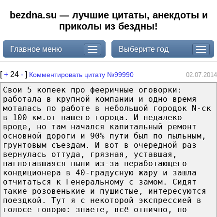
bezdna.su — лучшие цитаты, анекдоты и
приколы из бездны!
Главное меню
Выберите год
[
+
24
-
]
Комментировать цитату №99990
02.07.2014
Свои 5 копеек про фееричные оговорки:
работала в крупной компании и одно время
моталась по работе в небольшой городок N-ск
в 100 км.от нашего города. И недалеко
вроде, но там начался капитальный ремонт
основной дороги и 90% пути был по пыльным,
грунтовым съездам. И вот в очередной раз
вернулась оттуда, грязная, уставшая,
наглотавшаяся пыли из-за неработающего
кондиционера в 40-градусную жару и зашла
отчитаться к Генеральному с замом. Сидят
такие розовенькие и пушистые, интересуются
поездкой. Тут я с некоторой экспрессией в
голосе говорю: знаете, всё отлично, но