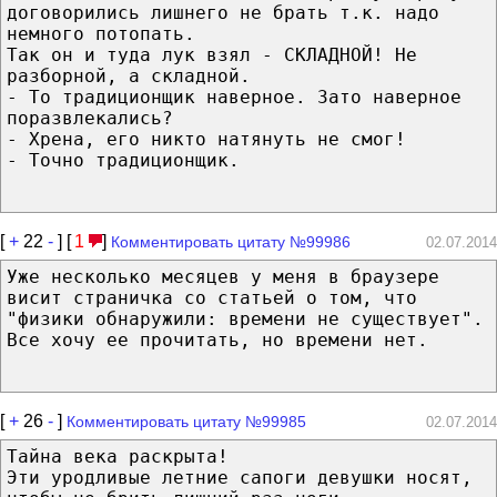
договорились лишнего не брать т.к. надо
немного потопать.
Так он и туда лук взял - СКЛАДНОЙ! Не
разборной, а складной.
- То традиционщик наверное. Зато наверное
поразвлекались?
- Хрена, его никто натянуть не смог!
- Точно традиционщик.
[
+
22
-
] [
1
]
Комментировать цитату №99986
02.07.2014
Уже несколько месяцев у меня в браузере
висит страничка со статьей о том, что
"физики обнаружили: времени не существует".
Все хочу ее прочитать, но времени нет.
[
+
26
-
]
Комментировать цитату №99985
02.07.2014
Тайна века раскрыта!
Эти уродливые летние сапоги девушки носят,