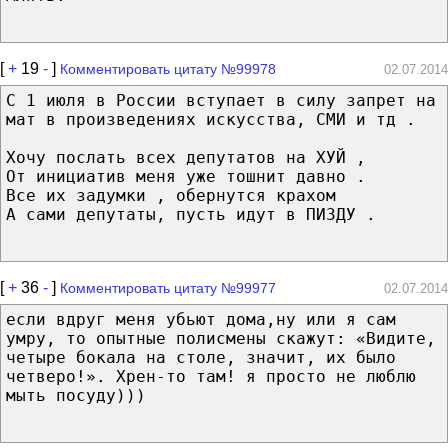
[
+
19
-
]
Комментировать цитату №99978
02.07.2014
С 1 июля в России вступает в силу запрет на
мат в произведениях искусства, СМИ и тд .
Хочу послать всех депутатов на ХУЙ ,
От инициатив меня уже тошнит давно .
Все их задумки , обернутся крахом
А сами депутаты, пусть идут в ПИЗДУ .
[
+
36
-
]
Комментировать цитату №99977
02.07.2014
если вдруг меня убьют дома,ну или я сам
умру, то опытные полисмены скажут: «Видите,
четыре бокала на столе, значит, их было
четверо!». Хрен-то там! я просто не люблю
мыть посуду)))