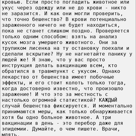
кровью. Если просто погладить животное или
укус через одежду или не до крови - никто
не заразится. И как они могли проверить,
что точно бешенство? В крови потенциально
зараженного ничего не будет находиться,
пока не станет слишком поздно. Проверяется
только одним способом: взять на анализ
кусок мозга умершего животного. Они за
трупиком лисенка на ту остановку поехали и
сделали вскрытие? Ну не нагнетайте панику у
людей же! Я знаю, что у вас просто
инструкция делать вакцинацию всем, кто
обратился в травмпункт с укусом. Однако
лекарство от бешенства имеет побочные
эффекты, и его стоит колоть только тогда,
когда достоверно известно, что произошло
заражение! И что это за местность с
настолько огромной статистикой? КАЖДЫЙ
случай бешенства фиксируется. И моментально
принимаются меры, как только обнаруживается
хотя бы одно больное животное. А три
вакцинации в день - это перебор даже для
эпидемии. Думайте, о чем пишете. Врачи,
млять.