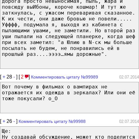
дорога просто невыносимая, пыль, жара и
повсюду выИбоны, короче кошмар! И тут же
заткнулась, с ужасом переваривая сказанное.
К их чести, они даже бровью не повели.....
Уфффф, подумала я, выходя из кабинета с
пылающими ушами, не заметили. Но второй раз
уши пылали на следующей планерке, когда шеф
при всех заметил: "а Юлию в N-ск мы больше
посылать не будем, не понравились ей в
прошлый раз....ээээ…ямы дорожные".
[
+
28
-
] [
2
]
Комментировать цитату №99989
02.07.2014
Вот почему в фильмах о вампирах не
отражается их одежда в зеркалах? Или они её
тоже покусали? о_О
[
+
26
-
]
Комментировать цитату №99988
02.07.2014
Ще:
Ну создавай обсуждение, может кто поделится