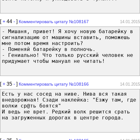
[
+
44
-
]
Комментировать цитату №108167
14.01.2015
- Мишаня, привет! Я хочу новую батарейку в
сигнализацию от машины вставить, поможешь
мне потом время настроить?
- Поменяй батарейку в полночь.
- Гениально! Что только русский человек не
придумает чтобы мануал не читать!
[
+
35
-
]
Комментировать цитату №108166
14.01.2015
Есть у нас сосед на ниве. Нива вся такая
внедорожная! Сзади наклейка: "Езжу там, где
волки ср@ть боятся"
И ведь не врет. Редкий волк решится срать
на загруженных дорогах в центре города.