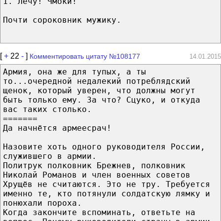
1. Лечу! Чмоки!
Почти сороковник мужику.
[
+
22
-
]
Комментировать цитату №108177
14.01.2015
Армия, она же для тупых, а ты
то...очередной недалекий потреблядский
щенок, который уверен, что должны могут
быть только ему. За что? Сцуко, и откуда
вас таких столько.
=======
Да начнётся армеесрач!
Назовите хоть одного руководителя России,
служившего в армии.
Политрук полковник Брежнев, полковник
Николай Романов и член военных советов
Хрущёв не считаются. Это не тру. Требуется
именно те, кто потянули солдатскую лямку и
понюхали пороха.
Когда закончите вспоминать, ответьте на