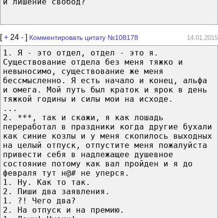
и лишение свобод?
[
+
24
-
]
Комментировать цитату №108178
14.01.2015
1. Я - это отдел, отдел - это я.
Существование отдела без меня тяжко и
невыносимо, существование же меня
бессмысленно. Я есть начало и конец, альфа
и омега. Мой путь был краток и ярок в день
тяжкой годины и силы мои на исходе.
...
2. ***, так и скажи, я как лошадь
переработал в праздники когда другие бухали
как синие козлы и у меня скопилось выходных
на целый отпуск, отпустите меня пожалуйста
привести себя в надлежащее душевное
состояние потому как вал пройден и я до
февраля тут н@# не уперся.
1. Ну. Как то так.
2. Пиши два заявления.
1. ?! Чего два?
2. На отпуск и на премию.