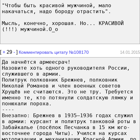
"Чтобы быть красивой мужчиной, мало
накачаться, надо бороду отрастить".
Мысль, конечно, хорошая. Но... КРАСИВОЙ
(!!!) мужчиной.О_о
[
+
29
-
]
Комментировать цитату №108170
14.01.2015
Да начнётся армеесрач!
Назовите хоть одного руководителя России,
служившего в армии.
Политрук полковник Брежнев, полковник
Николай Романов и член военных советов
Хрущёв не считаются. Это не тру. Требуется
именно те, кто потянули солдатскую лямку и
понюхали пороха.
----
Внезапно: Брежнев в 1935—1936 годах служил
в армии: курсант и политрук танковой роты в
Забайкалье (посёлок Песчанка в 15 км юго-
восточнее города Читы). Учился на курсах
моторизации и механизации Красной Армии, по