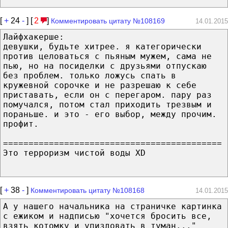
[
+
24
-
] [
2
]
Комментировать цитату №108169
14.01.2015
Лайфхакерше:
девушки, будьте хитрее. я категорически
против целоваться с пьяным мужем, сама не
пью, но на посиделки с друзьями отпускаю
без проблем. только ложусь спать в
кружевной сорочке и не разрешаю к себе
приставать, если он с перегаром. пару раз
помучался, потом стал приходить трезвым и
пораньше. и это - его выбор, между прочим.
профит.
===========================================
Это терроризм чистой воды XD
[
+
38
-
]
Комментировать цитату №108168
14.01.2015
А у нашего начальника на страничке картинка
с ежиком и надписью "хочется бросить все,
взять котомку и упиздовать в туман..."