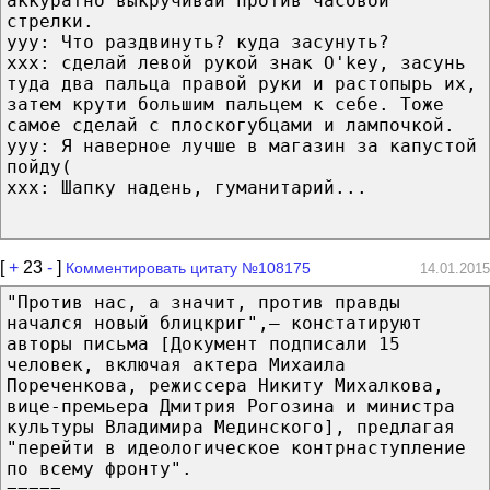
аккуратно выкручивай против часовой
стрелки.
ууу: Что раздвинуть? куда засунуть?
ххх: сделай левой рукой знак O'key, засунь
туда два пальца правой руки и растопырь их,
затем крути большим пальцем к себе. Тоже
самое сделай с плоскогубцами и лампочкой.
ууу: Я наверное лучше в магазин за капустой
пойду(
ххх: Шапку надень, гуманитарий...
[
+
23
-
]
Комментировать цитату №108175
14.01.2015
"Против нас, а значит, против правды
начался новый блицкриг",— констатируют
авторы письма [Документ подписали 15
человек, включая актера Михаила
Пореченкова, режиссера Никиту Михалкова,
вице-премьера Дмитрия Рогозина и министра
культуры Владимира Мединского], предлагая
"перейти в идеологическое контрнаступление
по всему фронту".
=====