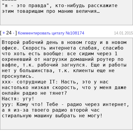
"я - это правда", кто-нибудь расскажите
этим товарищам про манию величия…
[
+
24
-
]
Комментировать цитату №108174
14.01.2015
Второй рабочий день в новом году и в новом
офисе. Скорость интернета слабая, спасибо
что хоть есть вообще: все сидим через 1
охреневший от нагрузки домашний роутер по
вафле, т.к. рабочий загнулся. Еще и работы
нет у большинства, т.к. клиенты еще не
проснулись.
ххх- сотруднице IT: Насть, это у нас
настолько низкая скорость, что у меня даже
онлайн радио не тянет?
Настя: угу!
ууу: Кому что! Тебе - радио через интернет,
а я из-за твоего радио второй час
стиральную машину выбрать не могу!