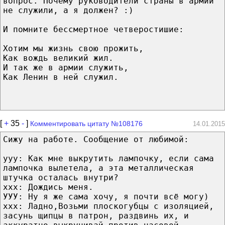
вопрос. Почему руководители страны в армии
не служили, а я должен? :)
И помните бессмертное четверостишие:
Хотим мы жизнь свою прожить,
Как вождь великий жил.
И так же в армии служить,
Как Ленин в ней служил.
[
+
35
-
]
Комментировать цитату №108176
14.01.2015
Сижу на работе. Сообщение от любимой:
ууу: Как мне выкрутить лампочку, если сама
лампочка вылетела, а эта металлическая
штучка осталась внутри?
ххх: Дождись меня.
УУУ: Ну я же сама хочу, я почти всё могу)
ххх: Ладно,Возьми плоскогубцы с изоляцией,
засунь щипцы в патрон, раздвинь их, и