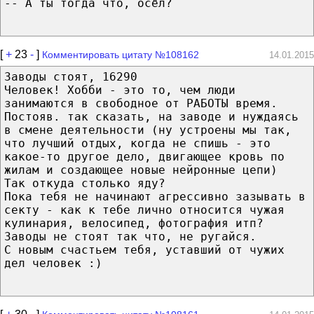
-- А ты тогда что, осёл?
[
+
23
-
]
Комментировать цитату №108162
14.01.2015
Заводы стоят, 16290
Человек! Хобби - это то, чем люди
занимаются в свободное от РАБОТЫ время.
Постояв. так сказать, на заводе и нуждаясь
в смене деятельности (ну устроены мы так,
что лучший отдых, когда не спишь - это
какое-то другое дело, двигающее кровь по
жилам и создающее новые нейронные цепи)
Так откуда столько яду?
Пока тебя не начинают агрессивно зазывать в
секту - как к тебе лично относится чужая
кулинария, велосипед, фотография итп?
Заводы не стоят так что, не ругайся.
С новым счастьем тебя, уставший от чужих
дел человек :)