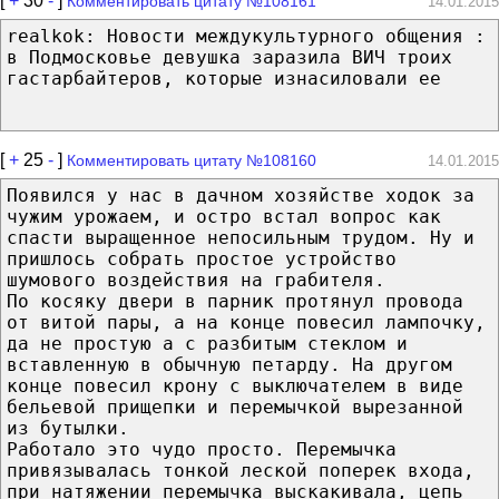
[
+
30
-
]
Комментировать цитату №108161
14.01.2015
realkok: Новости междукультурного общения :
в Подмосковье девушка заразила ВИЧ троих
гастарбайтеров, которые изнасиловали ее
[
+
25
-
]
Комментировать цитату №108160
14.01.2015
Появился у нас в дачном хозяйстве ходок за
чужим урожаем, и остро встал вопрос как
спасти выращенное непосильным трудом. Ну и
пришлось собрать простое устройство
шумового воздействия на грабителя.
По косяку двери в парник протянул провода
от витой пары, а на конце повесил лампочку,
да не простую а с разбитым стеклом и
вставленную в обычную петарду. На другом
конце повесил крону с выключателем в виде
бельевой прищепки и перемычкой вырезанной
из бутылки.
Работало это чудо просто. Перемычка
привязывалась тонкой леской поперек входа,
при натяжении перемычка выскакивала, цепь