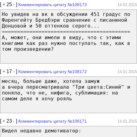
[
+
25
-
]
Комментировать цитату №108173
14.01.2015
Но увидев на вк в обсуждении 451 градус по
Фаренгейту Бредбэри сравнение с писаниной
Донцовой и 50 оттенков серого...
==========================================
А, может, они имели в виду, что с этими
книгами как раз нужно поступать так, как в
том произведении?
[
+
17
-
]
Комментировать цитату №108172
14.01.2015
месяц, больше даже, хотела замуж
а вчера пересматривала "Три цвета:Синий" и
поняла, что не, нифига, сублимация: на
самом деле я хочу рояль
[
+
23
-
]
Комментировать цитату №108171
14.01.2015
Видел недавно демотиватор: