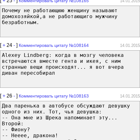
[
+
25
-
]
Комментировать цитату №108165
14.01.2015
Почему не работающюю женщину называют
домохозяйкой,а не работающиго мужчину
безработным.
[
+
24
-
]
Комментировать цитату №108164
14.01.2015
Alexey Lindberg: когда в мозгу человека
встречаются вместе гента и икея, с ним
странные вещи происходят... я вот вчера
диван пересобирал
[
+
26
-
]
Комментировать цитату №108163
14.01.2015
Два паренька в автобусе обсуждают девушку
одного из них. Тот, чья девушка:
-- Она мне из Шрека напоминает эту...
Второй:
-- Фиону?
-- Нееее, дракона!