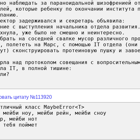
но наблюдать за параноидальной шизофренией о
лей, которые ребенку по окончании института 
панию.
ектор задерживался и секретарь объявила:
ние с выступления начальника отдела развития
хнула, уже было не смешно и неинтересно.
брать на соседней свалке мусор различного пр
, полететь на Марс, с помощью IT отдела (они
гут) сконструировать протеиновую пушку и заво
рла над протоколом совещания с вопросительны
ла IT, в полной тишине:
ли?
овать цитату №113920
тличный класс MaybeError<T>
 мейби ноу, мейби рейн, мейби сноу
р, мейби нот
 тебя поймет