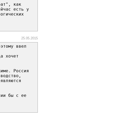
рат", как
ейчас есть у
логических
25.05.2015
оэтому ввел
да хочет
жиме. Россия
зводство,
оявляются
сии бы с ее