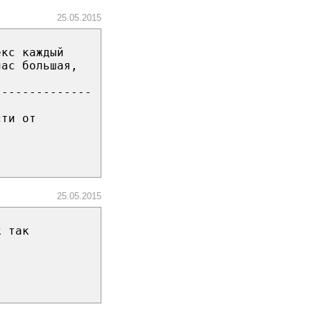
25.05.2015
екс каждый
нас большая,
--------------
сти от
25.05.2015
к так