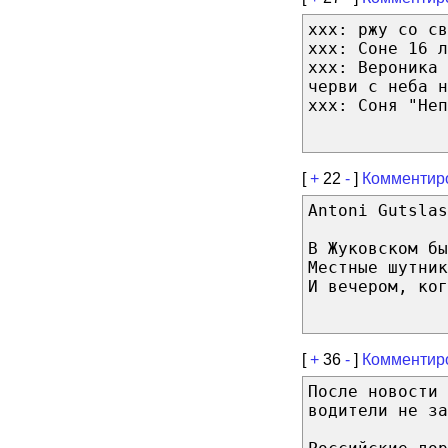
xxx: ржу со св
xxx: Соне 16 л
xxx: Вероника
черви с неба н
xxx: Соня "Неп
[
+
22
-
]
Комментир
Antoni Gutslas
В Жуковском бы
Местные шутник
И вечером, ког
[
+
36
-
]
Комментир
После новости 
водители не за