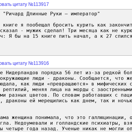
овать цитату №113917
 "Ричард Длинные Руки — император"
 книге я пообещал бросить курить как закончи
сказал - мужик сделал! Три месяца как не кур
ч: Я бы на 15 книге пить начал, а к 27 спилс
овать цитату №113916
е Нидерландов порядка 56 лет из-за редкой бо
окружающие люди - драконы. Сообщается, что ж
юдала, как люди «превращаются» в мифических 
 рептилий, меняя лица на морды с заостренным
ми разных цветов. По словам работавших с пац
й, драконы ей мерещились как днем, так и ночь
сама женщина понимала, что это галлюцинации, 
гла. Недоумевали и голландские психиатры, вз
ы четыре года назад. Ученые никак не могли о