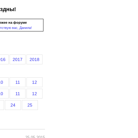
ездны!
ежее на форуме
тствую вас, Данила!
016
2017
2018
10
11
12
10
11
12
24
25
25.05.2015