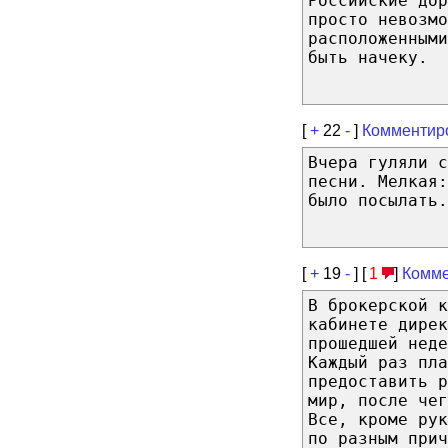
Российские дор
просто невозм
расположенными
быть начеку.
[
+
22
-
]
Комментир
Вчера гуляли с
песни. Мелкая:
было посылать.
[
+
19
-
] [
1
]
Комме
В брокерской к
кабинете дирек
прошедшей неде
Каждый раз пла
предоставить р
мир, после чег
Все, кроме ру
по разным прич