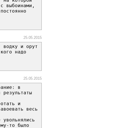
, на которой
 с выбоинами,
 постоянно
25.05.2015
т водку и орут
 кого надо
!
25.05.2015
рание: в
и результаты
.
ботать и
завоевать весь
.
е увольнялись
ому-то было