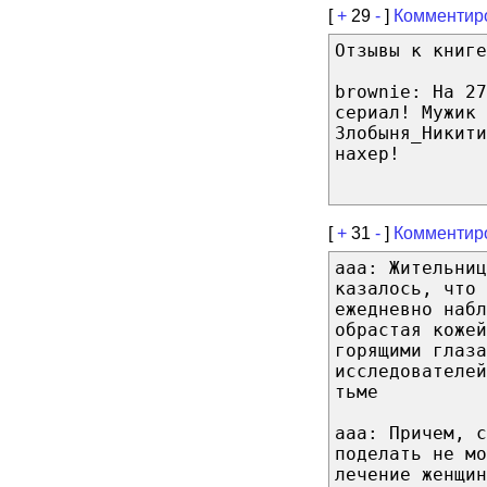
[
+
29
-
]
Комментир
Отзывы к книге
brownie: На 27
сериал! Мужик 
Злобыня_Никити
нахер!
[
+
31
-
]
Комментир
aaa: Жительниц
казалось, что 
ежедневно набл
обрастая кожей
горящими глаза
исследователе
тьме
aaa: Причем, 
поделать не мо
лечение женщин