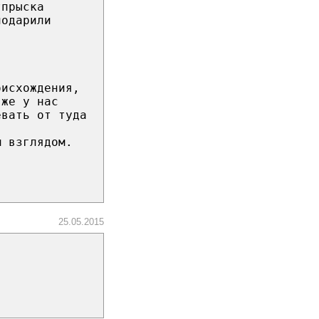
тпрыска
подарили
.
оисхождения,
 же у нас
евать от туда
м взглядом.
25.05.2015