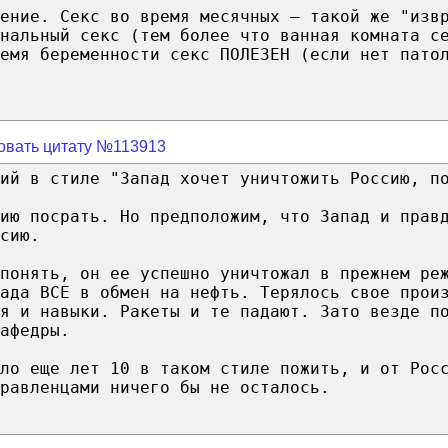
ение. Секс во время месячных — такой же "изв
нальный секс (тем более что ванная комната с
емя беременности секс ПОЛЕЗЕН (если нет пато
овать цитату №113913
ий в стиле "Запад хочет уничтожить Россию, п
ию посрать. Но предположим, что Запад и прав
сию.
понять, он ее успешно уничтожал в прежнем ре
ада ВСЕ в обмен на нефть. Терялось свое прои
я и навыки. Ракеты и те падают. Зато везде п
афедры.
ло еще лет 10 в таком стиле пожить, и от Рос
равленцами ничего бы не осталось.