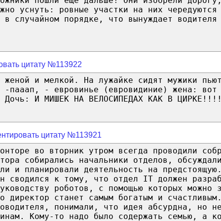
ожники пошли еще дальше! Они изобрели дорогу
ожно уснуть: ровные участки на них чередуются
 в случайном порядке, что вынуждает водителя
овать цитату №113922
 женой и мелкой. На лужайке сидят мужики пью
 -пааап, - евровинье (евровидиние) жена: вот
 Дочь: И МИШЕК НА ВЕЛОСИПЕДАХ КАК В ЦИРКЕ!!!
нтировать цитату №113921
онторе во вторник утром всегда проводили соб
тора собирались начальники отделов, обсуждал
ли и планировали деятельность на предстоящую
н сводился к тому, что отдел IT должен разра
уководству роботов, с помощью которых можно 
о директор станет самым богатым и счастливым
ководителя, понимали, что идея абсурдна, но н
инам. Кому-то надо было содержать семью, а к