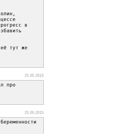
холин,
оцессе
прогресс в
избавить
 её тут же
25.05.2015
ал про
25.05.2015
 беременности