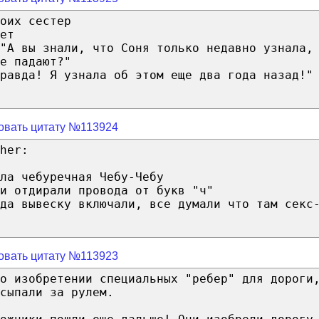
оих сестер
ет
 "А вы знали, что Соня только недавно узнала,
е падают?"
равда! Я узнала об этом еще два года назад!"
овать цитату №113924
her:
ла чебуречная Чебу-Чебу
и отдирали провода от букв "ч"
да вывеску включали, все думали что там секс
овать цитату №113923
о изобретении специальных "ребер" для дороги
сыпали за рулем.