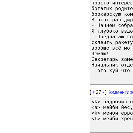
просто интерес
богатых родите
брокерскую ком
В этот раз дир
- Начнем собра
Я глубоко вздо
- Предлагаю со
склеить ракету
вообще всё мо
Землю!
Секретарь заме
Начальник отде
- это хуй что 
[
+
27
-
]
Комментир
<k> надрочил о
<a> мейби йес,
<k> мейби ерро
<l> мейби хрен