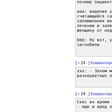
почему пациент
aaa: видения у
считающийся са
запоминания ин
лечении и заяв
женщину от нед
bbb: Ну вот, у
загнобили
[
+
24
-
]
Комментир
ххх: - Зачем м
разноцветных п
[
+
24
-
]
Комментир
Секс во время
- еще и вред з