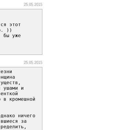
25.05.2015
тся этот
ю. ))
я бы уже
25.05.2015
лезни
енщина
существ,
и ушами и
иенткой
ю в кромешной
однако ничего
явшиеся за
пределить,