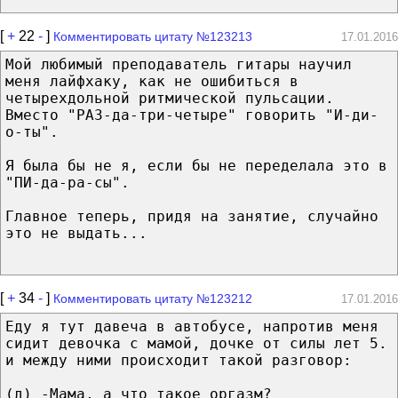
[
+
22
-
]
Комментировать цитату №123213
17.01.2016
Мой любимый преподаватель гитары научил
меня лайфхаку, как не ошибиться в
четырехдольной ритмической пульсации.
Вместо "РАЗ-да-три-четыре" говорить "И-ди-
о-ты".
Я была бы не я, если бы не переделала это в
"ПИ-да-ра-сы".
Главное теперь, придя на занятие, случайно
это не выдать...
[
+
34
-
]
Комментировать цитату №123212
17.01.2016
Еду я тут давеча в автобусе, напротив меня
сидит девочка с мамой, дочке от силы лет 5.
и между ними происходит такой разговор:
(д) -Мама, а что такое оргазм?