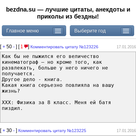
bezdna.su — лучшие цитаты, анекдоты и
приколы из бездны!
Главное меню
Выберите год
[
+
50
-
] [
1
]
Комментировать цитату №123226
17.01.2016
Как бы не пыжился его величество
кинематограф — но кроме того, как
развлекать, больше у него ничего не
получается.
Другое дело - книга.
Какая книга серьезно повлияла на вашу
жизнь?
ХХХ: Физика за 8 класс. Меня ей батя
пиздил.
[
+
30
-
]
Комментировать цитату №123225
17.01.2016