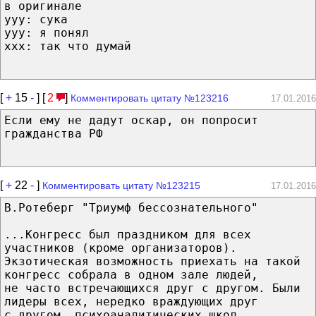
в оригинале
ууу: сука
ууу: я понял
ххх: так что думай
[
+
15
-
] [
2
]
Комментировать цитату №123216
17.01.2016
Если ему не дадут оскар, он попросит
гражданства РФ
[
+
22
-
]
Комментировать цитату №123215
17.01.2016
В.Ротеберг "Триумф бессознательного"
...Конгресс был праздником для всех
участников (кроме организаторов).
Экзотическая возможность приехать на такой
конгресс собрала в одном зале людей,
не часто встречающихся друг с другом. Были
лидеры всех, нередко враждующих друг
с другом, психоаналитических школ