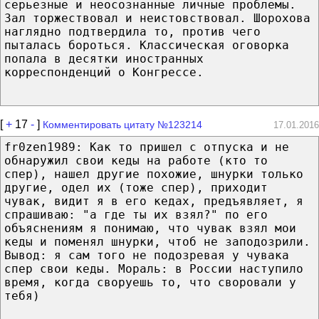
серьезные и неосознанные личные проблемы.
Зал торжествовал и неистовствовал. Шорохова
наглядно подтвердила то, против чего
пыталась бороться. Классическая оговорка
попала в десятки иностранных
корреспонденций о Конгрессе.
[
+
17
-
]
Комментировать цитату №123214
17.01.2016
fr0zen1989: Как то пришел с отпуска и не
обнаружил свои кеды на работе (кто то
спер), нашел другие похожие, шнурки только
другие, одел их (тоже спер), приходит
чувак, видит я в его кедах, предъявляет, я
спрашиваю: "а где ты их взял?" по его
объяснениям я понимаю, что чувак взял мои
кеды и поменял шнурки, чтоб не заподозрили.
Вывод: я сам того не подозревая у чувака
спер свои кеды. Мораль: в России наступило
время, когда своруешь то, что своровали у
тебя)