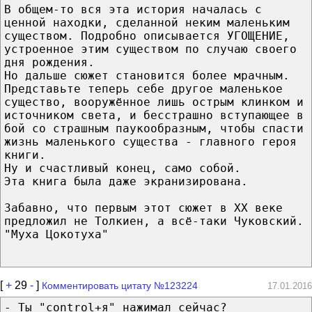
В общем-то вся эта история началась с
ценной находки, сделанной неким маленьким
существом. Подробно описывается УГОЩЕНИЕ,
устроенное этим существом по случаю своего
дня рождения.
Но дальше сюжет становится более мрачным.
Представьте теперь себе другое маленькое
существо, вооружённое лишь острым клинком и
источником света, и бесстрашно вступающее в
бой со страшным паукообразным, чтобы спасти
жизнь маленького существа - главного героя
книги.
Ну и счастливый конец, само собой.
Эта книга была даже экранизирована.
Забавно, что первым этот сюжет в ХХ веке
предложил не Толкиен, а всё-таки Чуковский.
"Муха Цокотуха"
[
+
29
-
]
Комментировать цитату №123224
17.01.2016
- Ты "control+я" нажимал сейчас?