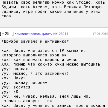
Назвать свою религию можно как угодно, хоть
Будизм, хоть Атеизм, хоть Великая Летающая
Задница, игре пофиг какое значение у этих
слов.
[
+
25
-
]
Комментировать цитату №123217
17.01.2016
*Дружба звукача и айтишника*
ххх: Вася, мне известен IP компа из
которого выполнялся вход вк
ххх: как взломать пароль и имейл
ХХХ: помню что как-то куки можно вытащить
ууу: ахахах
ууу: можно, я это заскриню?)
ххх: Нахуя
ууу: покажу посонам
ууу: вссутся
yyy: :D
ууу: не, чувак, нельзя, зная лишь ИП,
взломать аккаунт в вк
ххх: Вася, у меня есть запись твоего вокала