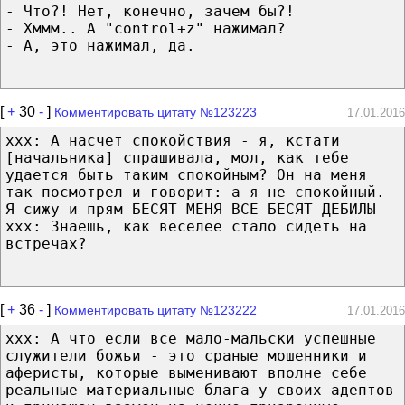
- Что?! Нет, конечно, зачем бы?!
- Хммм.. А "control+z" нажимал?
- А, это нажимал, да.
[
+
30
-
]
Комментировать цитату №123223
17.01.2016
ххх: А насчет спокойствия - я, кстати
[начальника] спрашивала, мол, как тебе
удается быть таким спокойным? Он на меня
так посмотрел и говорит: а я не спокойный.
Я сижу и прям БЕСЯТ МЕНЯ ВСЕ БЕСЯТ ДЕБИЛЫ
ххх: Знаешь, как веселее стало сидеть на
встречах?
[
+
36
-
]
Комментировать цитату №123222
17.01.2016
ххх: А что если все мало-мальски успешные
служители божьи - это сраные мошенники и
аферисты, которые выменивают вполне себе
реальные материальные блага у своих адептов