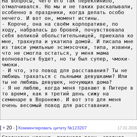
На вопросы, чего его так переклинило,
отмалчивался. Но мы и не таких раскалывали,
особенно в праздники, когда делать особо
нечего. И вот он, момент истины.
- Короче, она на своём корпоративе, по
ходу, набралась до бровей, почувствовала
себя великой обольстительницей, приехала ко
мне, трахнула и укатила домой. И писала мне
из такси умильные эсэмэсочки, типа, извини,
что не смогла остаться, у меня мама
волноваться будет, но ты был супер, чмоки-
чмоки.
- И что, это повод для расставания? Ты не
любишь трахаться с пьяными девушками? Или
ты не любишь девушек, ночующих дома?
- Я не люблю, когда меня трахают в Питере в
то время, как я третий день сижу на
семинаре в Воронеже. И вот это для меня
очень весомый повод для расставания.
[
+
20
-
]
Комментировать цитату №123207
17.01.2016