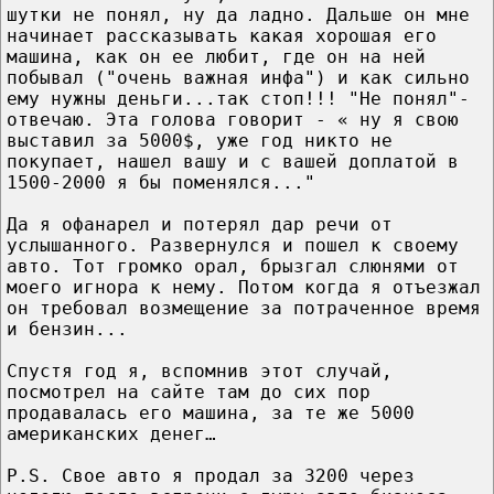
шутки не понял, ну да ладно. Дальше он мне
начинает рассказывать какая хорошая его
машина, как он ее любит, где он на ней
побывал ("очень важная инфа") и как сильно
ему нужны деньги...так стоп!!! "Не понял"-
отвечаю. Эта голова говорит - « ну я свою
выставил за 5000$, уже год никто не
покупает, нашел вашу и с вашей доплатой в
1500-2000 я бы поменялся..."
Да я офанарел и потерял дар речи от
услышанного. Развернулся и пошел к своему
авто. Тот громко орал, брызгал слюнями от
моего игнора к нему. Потом когда я отъезжал
он требовал возмещение за потраченное время
и бензин...
Спустя год я, вспомнив этот случай,
посмотрел на сайте там до сих пор
продавалась его машина, за те же 5000
американских денег…
P.S. Свое авто я продал за 3200 через