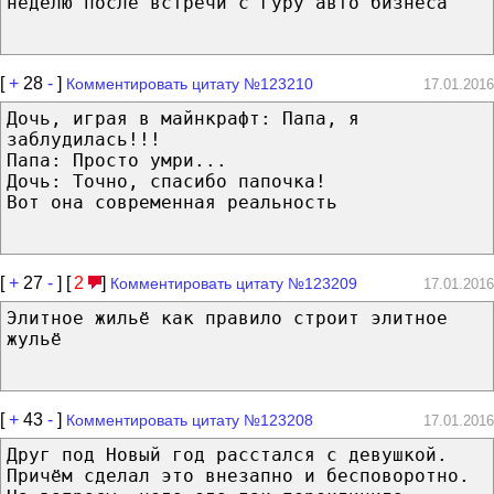
неделю после встречи с гуру авто бизнеса
[
+
28
-
]
Комментировать цитату №123210
17.01.2016
Дочь, играя в майнкрафт: Папа, я
заблудилась!!!
Папа: Просто умри...
Дочь: Точно, спасибо папочка!
Вот она современная реальность
[
+
27
-
] [
2
]
Комментировать цитату №123209
17.01.2016
Элитное жильё как правило строит элитное
жульё
[
+
43
-
]
Комментировать цитату №123208
17.01.2016
Друг под Новый год расстался с девушкой.
Причём сделал это внезапно и бесповоротно.