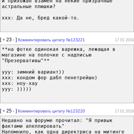
и прихожан взамен на некие призрачные
астральные плюшки?
ххх: Да не, бред какой-то.
[
+
23
-
]
Комментировать цитату №123221
17.01.2016
**на фотке одинокая варежка, лежащая в
магазине на полочке с надписью
"Презервативы"**
ууу: зимний вариант))
ххх: кондом фор дабл пенетрейшн)
ххх: ноу-хау
ууу: )))))
[
+
25
-
]
Комментировать цитату №123220
17.01.2016
Недавно на форуме прочитал: "Я привык
фактами апеллировать"
Напомнило, как одна директриса на митинге